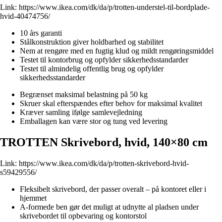
Link:
https://www.ikea.com/dk/da/p/trotten-understel-til-bordplade-
hvid-40474756/
10 års garanti
Stålkonstruktion giver holdbarhed og stabilitet
Nem at rengøre med en fugtig klud og mildt rengøringsmiddel
Testet til kontorbrug og opfylder sikkerhedsstandarder
Testet til almindelig offentlig brug og opfylder
sikkerhedsstandarder
Begrænset maksimal belastning på 50 kg
Skruer skal efterspændes efter behov for maksimal kvalitet
Kræver samling ifølge samlevejledning
Emballagen kan være stor og tung ved levering
TROTTEN Skrivebord, hvid, 140×80 cm
Link:
https://www.ikea.com/dk/da/p/trotten-skrivebord-hvid-
s59429556/
Fleksibelt skrivebord, der passer overalt – på kontoret eller i
hjemmet
A-formede ben gør det muligt at udnytte al pladsen under
skrivebordet til opbevaring og kontorstol