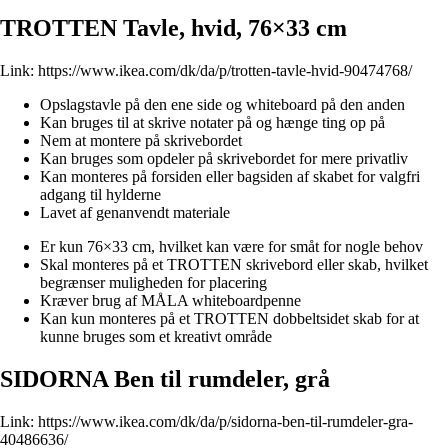
TROTTEN Tavle, hvid, 76×33 cm
Link:
https://www.ikea.com/dk/da/p/trotten-tavle-hvid-90474768/
Opslagstavle på den ene side og whiteboard på den anden
Kan bruges til at skrive notater på og hænge ting op på
Nem at montere på skrivebordet
Kan bruges som opdeler på skrivebordet for mere privatliv
Kan monteres på forsiden eller bagsiden af skabet for valgfri
adgang til hylderne
Lavet af genanvendt materiale
Er kun 76×33 cm, hvilket kan være for småt for nogle behov
Skal monteres på et TROTTEN skrivebord eller skab, hvilket
begrænser muligheden for placering
Kræver brug af MÅLA whiteboardpenne
Kan kun monteres på et TROTTEN dobbeltsidet skab for at
kunne bruges som et kreativt område
SIDORNA Ben til rumdeler, grå
Link:
https://www.ikea.com/dk/da/p/sidorna-ben-til-rumdeler-gra-
40486636/