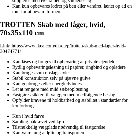
suppleres med ekstra ben og samlebeslag
Kan kun opbevares lodret på ben eller vandret, lænet op ad en
mur for at bevare formen
TROTTEN Skab med låger, hvid,
70x35x110 cm
Link:
https://www.ikea.com/dk/da/p/trotten-skab-med-lager-hvid-
30474771/
Kan låses og bruges til opbevaring af private ejendele
Rydlig opbevaringsløsning til papirer, ringbind og opladere
Kan bruges som opslagstavle
Stabil konstruktion selv på ujævne gulve
Kan genbruges eller energiudvindes
Let at rengøre med mild sæbeopløsning
Fastgøres sikkert til væggen med medfølgende beslag
Opfylder kravene til holdbarhed og stabilitet i standarder for
kontorbrug
Kun i hvid farve
Samling påkrævet ved køb
Tilstrækkelig vægplads nødvendig til fastgørelse
Kan være tung at løfte og transportere