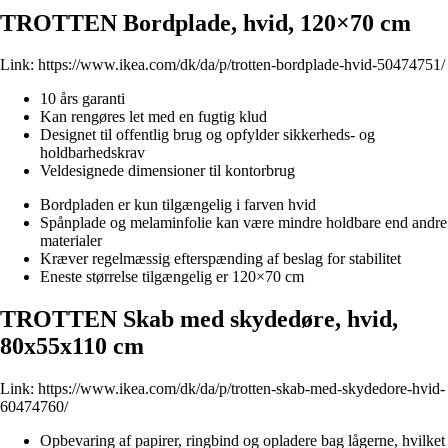
TROTTEN Bordplade, hvid, 120×70 cm
Link:
https://www.ikea.com/dk/da/p/trotten-bordplade-hvid-50474751/
10 års garanti
Kan rengøres let med en fugtig klud
Designet til offentlig brug og opfylder sikkerheds- og
holdbarhedskrav
Veldesignede dimensioner til kontorbrug
Bordpladen er kun tilgængelig i farven hvid
Spånplade og melaminfolie kan være mindre holdbare end andre
materialer
Kræver regelmæssig efterspænding af beslag for stabilitet
Eneste størrelse tilgængelig er 120×70 cm
TROTTEN Skab med skydedøre, hvid,
80x55x110 cm
Link:
https://www.ikea.com/dk/da/p/trotten-skab-med-skydedore-hvid-
60474760/
Opbevaring af papirer, ringbind og opladere bag lågerne, hvilket