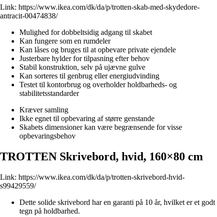
Link:
https://www.ikea.com/dk/da/p/trotten-skab-med-skydedore-
antracit-00474838/
Mulighed for dobbeltsidig adgang til skabet
Kan fungere som en rumdeler
Kan låses og bruges til at opbevare private ejendele
Justerbare hylder for tilpasning efter behov
Stabil konstruktion, selv på ujævne gulve
Kan sorteres til genbrug eller energiudvinding
Testet til kontorbrug og overholder holdbarheds- og
stabilitetsstandarder
Kræver samling
Ikke egnet til opbevaring af større genstande
Skabets dimensioner kan være begrænsende for visse
opbevaringsbehov
TROTTEN Skrivebord, hvid, 160×80 cm
Link:
https://www.ikea.com/dk/da/p/trotten-skrivebord-hvid-
s99429559/
Dette solide skrivebord har en garanti på 10 år, hvilket er et godt
tegn på holdbarhed.