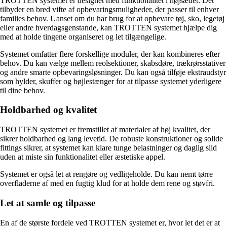
TROTTEN systemet er designet med funktionalitet i højsædet. Det
tilbyder en bred vifte af opbevaringsmuligheder, der passer til enhver
families behov. Uanset om du har brug for at opbevare tøj, sko, legetøj
eller andre hverdagsgenstande, kan TROTTEN systemet hjælpe dig
med at holde tingene organiseret og let tilgængelige.
Systemet omfatter flere forskellige moduler, der kan kombineres efter
behov. Du kan vælge mellem reolsektioner, skabsdøre, trækrørsstativer
og andre smarte opbevaringsløsninger. Du kan også tilføje ekstraudstyr
som hylder, skuffer og bøjlestænger for at tilpasse systemet yderligere
til dine behov.
Holdbarhed og kvalitet
TROTTEN systemet er fremstillet af materialer af høj kvalitet, der
sikrer holdbarhed og lang levetid. De robuste konstruktioner og solide
fittings sikrer, at systemet kan klare tunge belastninger og daglig slid
uden at miste sin funktionalitet eller æstetiske appel.
Systemet er også let at rengøre og vedligeholde. Du kan nemt tørre
overfladerne af med en fugtig klud for at holde dem rene og støvfri.
Let at samle og tilpasse
En af de største fordele ved TROTTEN systemet er, hvor let det er at