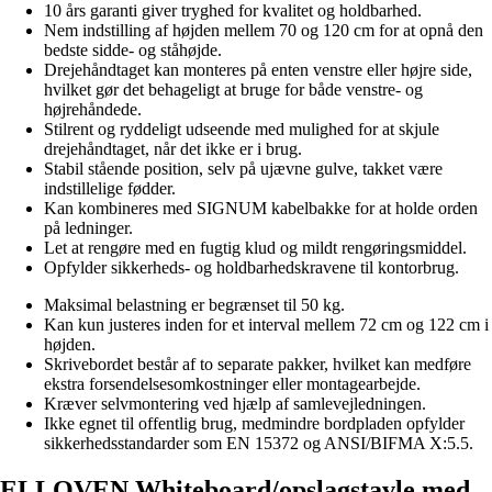
10 års garanti giver tryghed for kvalitet og holdbarhed.
Nem indstilling af højden mellem 70 og 120 cm for at opnå den
bedste sidde- og ståhøjde.
Drejehåndtaget kan monteres på enten venstre eller højre side,
hvilket gør det behageligt at bruge for både venstre- og
højrehåndede.
Stilrent og ryddeligt udseende med mulighed for at skjule
drejehåndtaget, når det ikke er i brug.
Stabil stående position, selv på ujævne gulve, takket være
indstillelige fødder.
Kan kombineres med SIGNUM kabelbakke for at holde orden
på ledninger.
Let at rengøre med en fugtig klud og mildt rengøringsmiddel.
Opfylder sikkerheds- og holdbarhedskravene til kontorbrug.
Maksimal belastning er begrænset til 50 kg.
Kan kun justeres inden for et interval mellem 72 cm og 122 cm i
højden.
Skrivebordet består af to separate pakker, hvilket kan medføre
ekstra forsendelsesomkostninger eller montagearbejde.
Kræver selvmontering ved hjælp af samlevejledningen.
Ikke egnet til offentlig brug, medmindre bordpladen opfylder
sikkerhedsstandarder som EN 15372 og ANSI/BIFMA X:5.5.
ELLOVEN Whiteboard/opslagstavle med