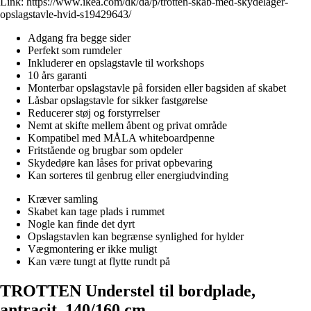
Link:
https://www.ikea.com/dk/da/p/trotten-skab-med-skydelager-
opslagstavle-hvid-s19429643/
Adgang fra begge sider
Perfekt som rumdeler
Inkluderer en opslagstavle til workshops
10 års garanti
Monterbar opslagstavle på forsiden eller bagsiden af skabet
Låsbar opslagstavle for sikker fastgørelse
Reducerer støj og forstyrrelser
Nemt at skifte mellem åbent og privat område
Kompatibel med MÅLA whiteboardpenne
Fritstående og brugbar som opdeler
Skydedøre kan låses for privat opbevaring
Kan sorteres til genbrug eller energiudvinding
Kræver samling
Skabet kan tage plads i rummet
Nogle kan finde det dyrt
Opslagstavlen kan begrænse synlighed for hylder
Vægmontering er ikke muligt
Kan være tungt at flytte rundt på
TROTTEN Understel til bordplade,
antracit, 140/160 cm