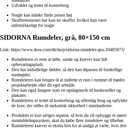
standarder
Udviklet og testet til kontorbrug
Nogle kan måske finde prisen høj
Skuffeelementet har kun tre skuffer, hvilket kan være
utilstrækkeligt for nogle
SIDORNA Rumdeler, grå, 80×150 cm
Link:
https://www.ikea.com/dk/da/p/sidorna-rumdeler-gra-20485973/
Rumdeleren er nem at løfte, samle og kræver kun lidt
opbevaringsplads.
Den har indstillelige fødder, så den kan tilpasses til forskellige
rumhøjder.
Rumdeleren kan bruges til at indrette et rum i rummet til møder,
projektarbejde eller dit eget arbejde.
Den kan også fungere som en opslagstavle til huskesedler og
plakater.
Rumdeleren er testet til kontorbrug og offentlig brug og opfylder
de krav, der stilles til mekanisk sikkerhed i standarderne.
Produktet er kun sælges separat, så hvis du vil opbygge et større
ruminddelingssystem, skal du købe flere rumdelere og tilbehør.
Rumdeleren kræver et ekstra ben for at undgå at vælte, hvis den