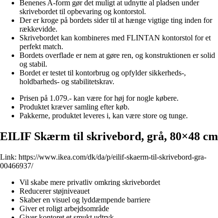
Benenes A-form gør det muligt at udnytte al pladsen under
skrivebordet til opbevaring og kontorstol.
Der er kroge på bordets sider til at hænge vigtige ting inden for
rækkevidde.
Skrivebordet kan kombineres med FLINTAN kontorstol for et
perfekt match.
Bordets overflade er nem at gøre ren, og konstruktionen er solid
og stabil.
Bordet er testet til kontorbrug og opfylder sikkerheds-,
holdbarheds- og stabilitetskrav.
Prisen på 1.079.- kan være for høj for nogle købere.
Produktet kræver samling efter køb.
Pakkerne, produktet leveres i, kan være store og tunge.
EILIF Skærm til skrivebord, grå, 80×48 cm
Link:
https://www.ikea.com/dk/da/p/eilif-skaerm-til-skrivebord-gra-
00466937/
Vil skabe mere privatliv omkring skrivebordet
Reducerer støjniveauet
Skaber en visuel og lyddæmpende barriere
Giver et roligt arbejdsområde
Giver kontoret et smukt udtryk