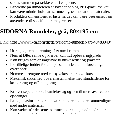
sættes sammen på række eller i et hjørne.
Panelerne på rumdeleren er lavet af pap og PET-plast, hvilket
kan være mindre holdbart sammenlignet med andre materialer.
Produktets dimensioner er faste, så det kan være begrænset i sin
anvendelse til specifikke rumstørrelser.
SIDORNA Rumdeler, grå, 80×195 cm
Link:
https://www.ikea.com/dk/da/p/sidorna-rumdeler-gra-40483949/
Hurtig og nem indretning af et rum i rummet
Nem at løfte, samle og kræver kun lidt opbevaringsplads
Kan bruges som opslagstavle til huskesedler og plakater
Indstillelige fødder for at tilpasse rumdeleren til forskellige
overflader
Nemme at rengøre med en støvekost eller blød børste
Mekanisk sikkerhed i overensstemmelse med standarderne for
kontorbrug og offentlig brug
Kræver separat køb af samlebeslag og ben til mere avancerede
opdelinger
Pap og plastmaterialer kan være mindre holdbare sammenlignet
med andre materialer
Kan vælte, når de sættes sammen på række, medmindre der