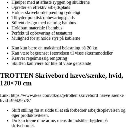
Hjælper med at aflaste ryggen og skuldrene
Opretter en effektiv arbejdsplads
Holder skrivebordet pænt og ryddeligt
Tilbyder praktisk opbevaringsplads
Stilrent design med naturlig bambus
Holdbart materiale i bambus
Perfekt til opbevaring af tastaturet
Mulighed for at holde styr på kablerne
Kan kun bære en maksimal belastning på 20 kg
Kan være begrænset i størrelsen til visse skærmmodeller
Kræver regelmæssig rengøring
Skuffen kan være for lille til visse genstande
TROTTEN Skrivebord hæve/sænke, hvid,
120×70 cm
Link:
https://www.ikea.com/dk/da/p/trotten-skrivebord-haeve-saenke-
hvid-s99429578/
Skift stilling fra at sidde til at stå forbedrer arbejdsoplevelsen og
øger produktiviteten.
Du kan træne dine arme, mens du indstiller højden på
skrivebordet.