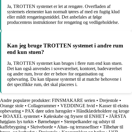
Ja, TROTTEN systemet er let at rengøre. Overfladen af
systemets elementer kan normalt tørres af med en fugtig klud
eller mildt rengøringsmiddel. Det anbefales at følge
producentens instruktioner for rengøring og vedligeholdelse.
Kan jeg bruge TROTTEN systemet i andre rum
end kun stuen?
Ja, TROTTEN systemet kan bruges i flere rum end kun stuen.
Det kan også anvendes i soveværelset, kontoret, badeværelset
og andre rum, hvor der er behov for organisation og
opbevaring. Du kan tilpasse systemet til at matche behovene i
det specifikke rum, det skal placeres i.
Andre populære produkter:
FINSMAKARE serien
•
Drejestole
•
Orange stole
•
Collagerammer
•
VEDDINGE hvid
•
Kasser til ekstra
opbevaring
•
PAX døre uden hængsler
•
Håndklædeholdere og kroge
•
BOAXEL systemet
•
Køleskabe og frysere til ENHET
•
JÄRSTA
højglans lys turkis
•
Børnebøger
•
Stempelkander og udstyr til
kaffebrygning
•
Skriveborde
•
Altan- og terrassefliser
•
Tilbehør til