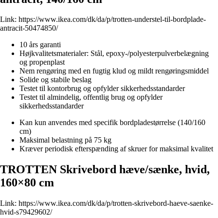
Link:
https://www.ikea.com/dk/da/p/trotten-understel-til-bordplade-
antracit-50474850/
10 års garanti
Højkvalitetsmaterialer: Stål, epoxy-/polyesterpulverbelægning
og propenplast
Nem rengøring med en fugtig klud og mildt rengøringsmiddel
Solide og stabile beslag
Testet til kontorbrug og opfylder sikkerhedsstandarder
Testet til almindelig, offentlig brug og opfylder
sikkerhedsstandarder
Kan kun anvendes med specifik bordpladestørrelse (140/160
cm)
Maksimal belastning på 75 kg
Kræver periodisk efterspænding af skruer for maksimal kvalitet
TROTTEN Skrivebord hæve/sænke, hvid,
160×80 cm
Link:
https://www.ikea.com/dk/da/p/trotten-skrivebord-haeve-saenke-
hvid-s79429602/