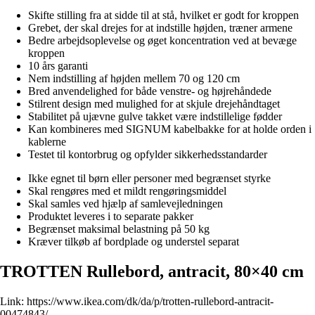
Skifte stilling fra at sidde til at stå, hvilket er godt for kroppen
Grebet, der skal drejes for at indstille højden, træner armene
Bedre arbejdsoplevelse og øget koncentration ved at bevæge
kroppen
10 års garanti
Nem indstilling af højden mellem 70 og 120 cm
Bred anvendelighed for både venstre- og højrehåndede
Stilrent design med mulighed for at skjule drejehåndtaget
Stabilitet på ujævne gulve takket være indstillelige fødder
Kan kombineres med SIGNUM kabelbakke for at holde orden i
kablerne
Testet til kontorbrug og opfylder sikkerhedsstandarder
Ikke egnet til børn eller personer med begrænset styrke
Skal rengøres med et mildt rengøringsmiddel
Skal samles ved hjælp af samlevejledningen
Produktet leveres i to separate pakker
Begrænset maksimal belastning på 50 kg
Kræver tilkøb af bordplade og understel separat
TROTTEN Rullebord, antracit, 80×40 cm
Link:
https://www.ikea.com/dk/da/p/trotten-rullebord-antracit-
00474843/