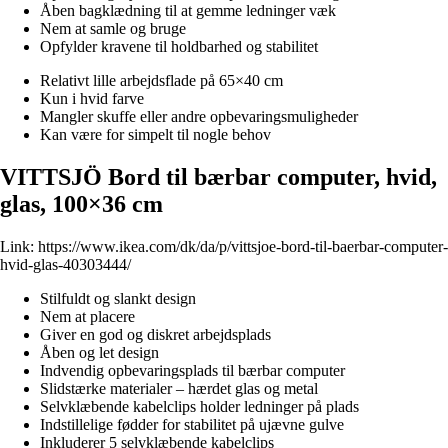
Åben bagklædning til at gemme ledninger væk
Nem at samle og bruge
Opfylder kravene til holdbarhed og stabilitet
Relativt lille arbejdsflade på 65×40 cm
Kun i hvid farve
Mangler skuffe eller andre opbevaringsmuligheder
Kan være for simpelt til nogle behov
VITTSJÖ Bord til bærbar computer, hvid,
glas, 100×36 cm
Link:
https://www.ikea.com/dk/da/p/vittsjoe-bord-til-baerbar-computer-
hvid-glas-40303444/
Stilfuldt og slankt design
Nem at placere
Giver en god og diskret arbejdsplads
Åben og let design
Indvendig opbevaringsplads til bærbar computer
Slidstærke materialer – hærdet glas og metal
Selvklæbende kabelclips holder ledninger på plads
Indstillelige fødder for stabilitet på ujævne gulve
Inkluderer 5 selvklæbende kabelclips