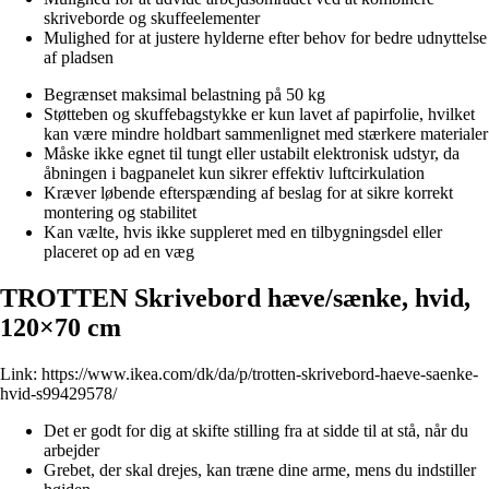
skriveborde og skuffeelementer
Mulighed for at justere hylderne efter behov for bedre udnyttelse
af pladsen
Begrænset maksimal belastning på 50 kg
Støtteben og skuffebagstykke er kun lavet af papirfolie, hvilket
kan være mindre holdbart sammenlignet med stærkere materialer
Måske ikke egnet til tungt eller ustabilt elektronisk udstyr, da
åbningen i bagpanelet kun sikrer effektiv luftcirkulation
Kræver løbende efterspænding af beslag for at sikre korrekt
montering og stabilitet
Kan vælte, hvis ikke suppleret med en tilbygningsdel eller
placeret op ad en væg
TROTTEN Skrivebord hæve/sænke, hvid,
120×70 cm
Link:
https://www.ikea.com/dk/da/p/trotten-skrivebord-haeve-saenke-
hvid-s99429578/
Det er godt for dig at skifte stilling fra at sidde til at stå, når du
arbejder
Grebet, der skal drejes, kan træne dine arme, mens du indstiller