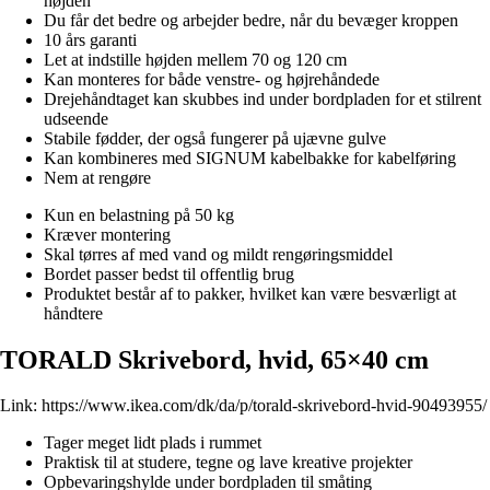
højden
Du får det bedre og arbejder bedre, når du bevæger kroppen
10 års garanti
Let at indstille højden mellem 70 og 120 cm
Kan monteres for både venstre- og højrehåndede
Drejehåndtaget kan skubbes ind under bordpladen for et stilrent
udseende
Stabile fødder, der også fungerer på ujævne gulve
Kan kombineres med SIGNUM kabelbakke for kabelføring
Nem at rengøre
Kun en belastning på 50 kg
Kræver montering
Skal tørres af med vand og mildt rengøringsmiddel
Bordet passer bedst til offentlig brug
Produktet består af to pakker, hvilket kan være besværligt at
håndtere
TORALD Skrivebord, hvid, 65×40 cm
Link:
https://www.ikea.com/dk/da/p/torald-skrivebord-hvid-90493955/
Tager meget lidt plads i rummet
Praktisk til at studere, tegne og lave kreative projekter
Opbevaringshylde under bordpladen til småting