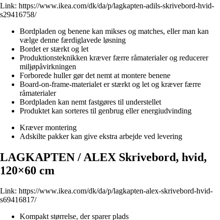
Link:
https://www.ikea.com/dk/da/p/lagkapten-adils-skrivebord-hvid-
s29416758/
Bordpladen og benene kan mikses og matches, eller man kan
vælge denne færdiglavede løsning
Bordet er stærkt og let
Produktionsteknikken kræver færre råmaterialer og reducerer
miljøpåvirkningen
Forborede huller gør det nemt at montere benene
Board-on-frame-materialet er stærkt og let og kræver færre
råmaterialer
Bordpladen kan nemt fastgøres til understellet
Produktet kan sorteres til genbrug eller energiudvinding
Kræver montering
Adskilte pakker kan give ekstra arbejde ved levering
LAGKAPTEN / ALEX Skrivebord, hvid,
120×60 cm
Link:
https://www.ikea.com/dk/da/p/lagkapten-alex-skrivebord-hvid-
s69416817/
Kompakt størrelse, der sparer plads