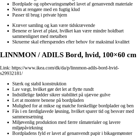
Bordplade og opbevaringsmøbel lavet af genanvendt materiale
Nem at rengøre med en fugtig klud
Passer til brug i private hjem
Kræver samling og kan være tidskrævende
Benene er lavet af plast, hvilket kan være mindre holdbart
sammenlignet med metalben
Skruerne skal efterspændes efter behov for maksimal kvalitet
LINNMON / ADILS Bord, hvid, 100×60 cm
Link:
https://www.ikea.com/dk/da/p/linnmon-adils-bord-hvid-
s29932181/
Stærk og stabil konstruktion
Lav vægt, hvilket gør det let at flytte rundt
Indstillelige fødder sikrer stabilitet på ujævne gulve
Let at montere benene på bordpladen
Mulighed for at mikse og matche forskellige bordplader og ben
Fås i en færdiglavede løsning, hvilket sparer tid og besvær med
sammensætning
Miljøvenlig produktion med færre råmaterialer og lavere
miljøpåvirkning
Bordpladens fyld er lavet af genanvendt papir i bikagemønster