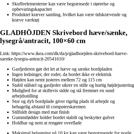
Skuffeelementerne kan være begrænsede i størrelse og
opbevaringskapacitet
Produktet kræver samling, hvilket kan være tidskrævende og
kræve værktøj
GLADHÖJDEN Skrivebord hæve/sænke,
lysegrå/antracit, 100×60 cm
Link:
https://www.ikea.com/dk/da/p/gladhoejden-skrivebord-haeve-
saenke-lysegra-antracit-20541610/
Gasfjederen gør det let at hæve og sænke bordpladen
Ingen ledninger, der roder, da bordet ikke er elektrisk
Højden kan nemt justeres mellem 72 og 115 cm
Stabil stålstel og gasfjeder sikrer en stille og hurtig højdejustering
Mulighed for at skiftevis sidde og stå fremmer en sund
arbejdsstilling
Stor og dyb bordplade giver rigelig plads til arbejde og
behagelig afstand til computerskærmen
Stilfuldt design med mat finish
Gummifødder holder bordet stabilt og beskytter gulvet
Holdbar og nem at rengøre overflade
Maksimal belastning på 10 kg kan være begrænsende for nogle