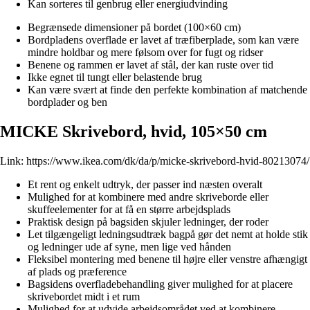
Kan sorteres til genbrug eller energiudvinding
Begrænsede dimensioner på bordet (100×60 cm)
Bordpladens overflade er lavet af træfiberplade, som kan være
mindre holdbar og mere følsom over for fugt og ridser
Benene og rammen er lavet af stål, der kan ruste over tid
Ikke egnet til tungt eller belastende brug
Kan være svært at finde den perfekte kombination af matchende
bordplader og ben
MICKE Skrivebord, hvid, 105×50 cm
Link:
https://www.ikea.com/dk/da/p/micke-skrivebord-hvid-80213074/
Et rent og enkelt udtryk, der passer ind næsten overalt
Mulighed for at kombinere med andre skriveborde eller
skuffeelementer for at få en større arbejdsplads
Praktisk design på bagsiden skjuler ledninger, der roder
Let tilgængeligt ledningsudtræk bagpå gør det nemt at holde stik
og ledninger ude af syne, men lige ved hånden
Fleksibel montering med benene til højre eller venstre afhængigt
af plads og præference
Bagsidens overfladebehandling giver mulighed for at placere
skrivebordet midt i et rum
Mulighed for at udvide arbejdsområdet ved at kombinere