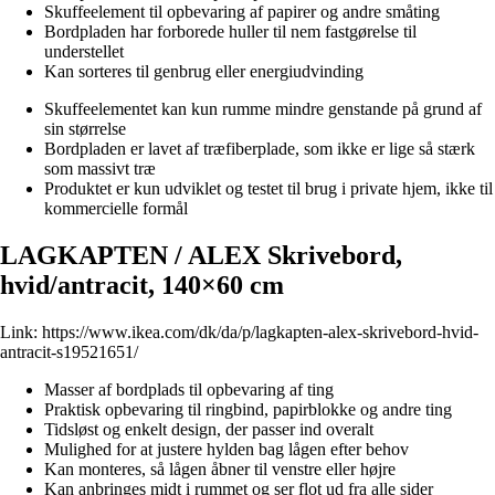
Skuffeelement til opbevaring af papirer og andre småting
Bordpladen har forborede huller til nem fastgørelse til
understellet
Kan sorteres til genbrug eller energiudvinding
Skuffeelementet kan kun rumme mindre genstande på grund af
sin størrelse
Bordpladen er lavet af træfiberplade, som ikke er lige så stærk
som massivt træ
Produktet er kun udviklet og testet til brug i private hjem, ikke til
kommercielle formål
LAGKAPTEN / ALEX Skrivebord,
hvid/antracit, 140×60 cm
Link:
https://www.ikea.com/dk/da/p/lagkapten-alex-skrivebord-hvid-
antracit-s19521651/
Masser af bordplads til opbevaring af ting
Praktisk opbevaring til ringbind, papirblokke og andre ting
Tidsløst og enkelt design, der passer ind overalt
Mulighed for at justere hylden bag lågen efter behov
Kan monteres, så lågen åbner til venstre eller højre
Kan anbringes midt i rummet og ser flot ud fra alle sider