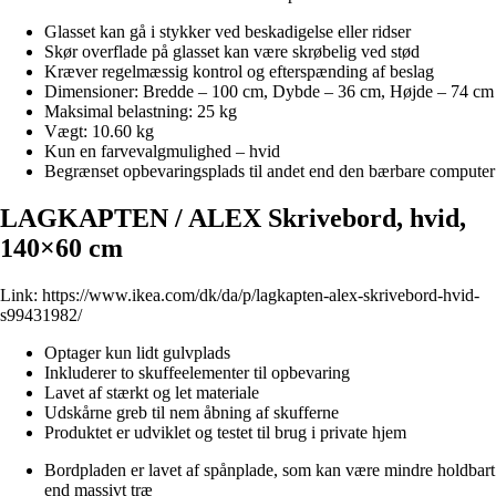
Glasset kan gå i stykker ved beskadigelse eller ridser
Skør overflade på glasset kan være skrøbelig ved stød
Kræver regelmæssig kontrol og efterspænding af beslag
Dimensioner: Bredde – 100 cm, Dybde – 36 cm, Højde – 74 cm
Maksimal belastning: 25 kg
Vægt: 10.60 kg
Kun en farvevalgmulighed – hvid
Begrænset opbevaringsplads til andet end den bærbare computer
LAGKAPTEN / ALEX Skrivebord, hvid,
140×60 cm
Link:
https://www.ikea.com/dk/da/p/lagkapten-alex-skrivebord-hvid-
s99431982/
Optager kun lidt gulvplads
Inkluderer to skuffeelementer til opbevaring
Lavet af stærkt og let materiale
Udskårne greb til nem åbning af skufferne
Produktet er udviklet og testet til brug i private hjem
Bordpladen er lavet af spånplade, som kan være mindre holdbart
end massivt træ