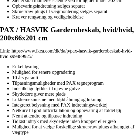
Stellet skal monteres stående ved lofthøjder under 202 cm
Opbevaringsindretning sælges separat
Skruer/rawlplugs til vægmontering sælges separat
Kræver rengøring og vedligeholdelse
PAX / HASVIK Garderobeskab, hvid/hvid,
200x66x201 cm
Link:
https://www.ikea.com/dk/da/p/pax-hasvik-garderobeskab-hvid-
hvid-s99489925/
Enkel løsning
Mulighed for senere opgradering
10 års garanti
Tilpasningsmuligheder med PAX tegneprogram
Indstillelige fødder til ujævne gulve
Skydedøre giver mere plads
Lukkemekanisme med blød åbning og lukning
Integreret belysning med PAX indretningsværktøj
Netkurv til god luftcirkulation og opbevaring af foldet tøj
Nemt at ændre og tilpasse indretning
Tidløst udtryk med skydedøre uden knopper eller greb
Mulighed for at vælge forskellige skruer/rawlplugs afhængigt af
vægtype