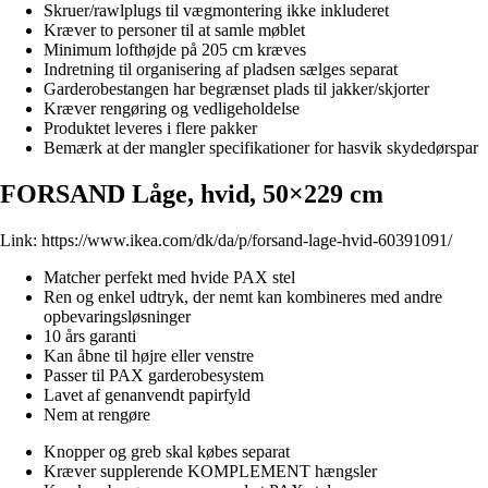
Skruer/rawlplugs til vægmontering ikke inkluderet
Kræver to personer til at samle møblet
Minimum lofthøjde på 205 cm kræves
Indretning til organisering af pladsen sælges separat
Garderobestangen har begrænset plads til jakker/skjorter
Kræver rengøring og vedligeholdelse
Produktet leveres i flere pakker
Bemærk at der mangler specifikationer for hasvik skydedørspar
FORSAND Låge, hvid, 50×229 cm
Link:
https://www.ikea.com/dk/da/p/forsand-lage-hvid-60391091/
Matcher perfekt med hvide PAX stel
Ren og enkel udtryk, der nemt kan kombineres med andre
opbevaringsløsninger
10 års garanti
Kan åbne til højre eller venstre
Passer til PAX garderobesystem
Lavet af genanvendt papirfyld
Nem at rengøre
Knopper og greb skal købes separat
Kræver supplerende KOMPLEMENT hængsler