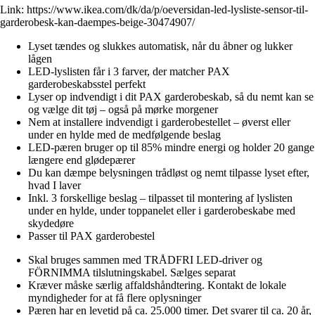
Link:
https://www.ikea.com/dk/da/p/oeversidan-led-lysliste-sensor-til-
garderobesk-kan-daempes-beige-30474907/
Lyset tændes og slukkes automatisk, når du åbner og lukker
lågen
LED-lyslisten får i 3 farver, der matcher PAX
garderobeskabsstel perfekt
Lyser op indvendigt i dit PAX garderobeskab, så du nemt kan se
og vælge dit tøj – også på mørke morgener
Nem at installere indvendigt i garderobestellet – øverst eller
under en hylde med de medfølgende beslag
LED-pæren bruger op til 85% mindre energi og holder 20 gange
længere end glødepærer
Du kan dæmpe belysningen trådløst og nemt tilpasse lyset efter,
hvad I laver
Inkl. 3 forskellige beslag – tilpasset til montering af lyslisten
under en hylde, under toppanelet eller i garderobeskabe med
skydedøre
Passer til PAX garderobestel
Skal bruges sammen med TRÅDFRI LED-driver og
FÖRNIMMA tilslutningskabel. Sælges separat
Kræver måske særlig affaldshåndtering. Kontakt de lokale
myndigheder for at få flere oplysninger
Pæren har en levetid på ca. 25.000 timer. Det svarer til ca. 20 år,