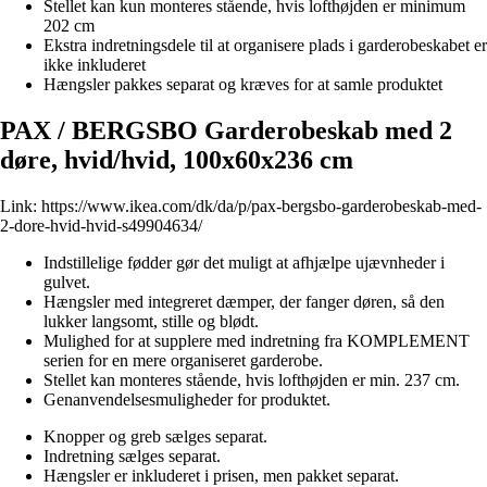
Stellet kan kun monteres stående, hvis lofthøjden er minimum
202 cm
Ekstra indretningsdele til at organisere plads i garderobeskabet er
ikke inkluderet
Hængsler pakkes separat og kræves for at samle produktet
PAX / BERGSBO Garderobeskab med 2
døre, hvid/hvid, 100x60x236 cm
Link:
https://www.ikea.com/dk/da/p/pax-bergsbo-garderobeskab-med-
2-dore-hvid-hvid-s49904634/
Indstillelige fødder gør det muligt at afhjælpe ujævnheder i
gulvet.
Hængsler med integreret dæmper, der fanger døren, så den
lukker langsomt, stille og blødt.
Mulighed for at supplere med indretning fra KOMPLEMENT
serien for en mere organiseret garderobe.
Stellet kan monteres stående, hvis lofthøjden er min. 237 cm.
Genanvendelsesmuligheder for produktet.
Knopper og greb sælges separat.
Indretning sælges separat.
Hængsler er inkluderet i prisen, men pakket separat.