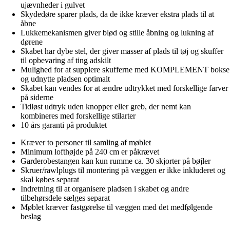
ujævnheder i gulvet
Skydedøre sparer plads, da de ikke kræver ekstra plads til at
åbne
Lukkemekanismen giver blød og stille åbning og lukning af
dørene
Skabet har dybe stel, der giver masser af plads til tøj og skuffer
til opbevaring af ting adskilt
Mulighed for at supplere skufferne med KOMPLEMENT bokse
og udnytte pladsen optimalt
Skabet kan vendes for at ændre udtrykket med forskellige farver
på siderne
Tidløst udtryk uden knopper eller greb, der nemt kan
kombineres med forskellige stilarter
10 års garanti på produktet
Kræver to personer til samling af møblet
Minimum lofthøjde på 240 cm er påkrævet
Garderobestangen kan kun rumme ca. 30 skjorter på bøjler
Skruer/rawlplugs til montering på væggen er ikke inkluderet og
skal købes separat
Indretning til at organisere pladsen i skabet og andre
tilbehørsdele sælges separat
Møblet kræver fastgørelse til væggen med det medfølgende
beslag