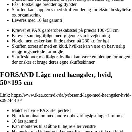
Fås i forskellige bredder og dybder
Skuffen kan suppleres med skuffeunderlag for ekstra beskyttelse
og organisering
Leveres med 10 års garanti
Kræver et PAX garderobeskabsstel på præcis 100×58 cm
Kræver samling ifølge medfølgende samlevejledning
Nogle mennesker kan finde prisen på 280 kr. for høj
Skuffen tørres af med en klud, hvilket kan være en besværlig
rengøringsmetode for nogle
Skuffeskinner medfølger, hvilket kan være en ulempe for nogen,
der ønsker at bruge deres egne skuffeskinner
FORSAND Låge med hængsler, hvid,
50×195 cm
Link:
https://www.ikea.com/dk/da/p/forsand-lage-med-haengsler-hvid-
s09244310/
Matcher hvide PAX stel perfekt
Nem kombination med andre opbevaringsløsninger i rummet
10 års garanti
Kan monteres til at åbne til højre eller venstre
Hængsler med integreret dæmper for langsom, stille og blød