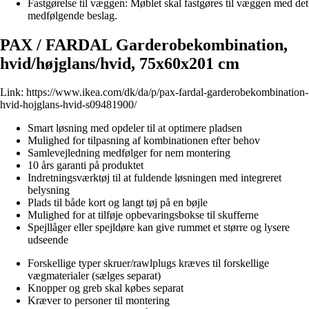
Fastgørelse til væggen: Møblet skal fastgøres til væggen med det
medfølgende beslag.
PAX / FARDAL Garderobekombination,
hvid/højglans/hvid, 75x60x201 cm
Link:
https://www.ikea.com/dk/da/p/pax-fardal-garderobekombination-
hvid-hojglans-hvid-s09481900/
Smart løsning med opdeler til at optimere pladsen
Mulighed for tilpasning af kombinationen efter behov
Samlevejledning medfølger for nem montering
10 års garanti på produktet
Indretningsværktøj til at fuldende løsningen med integreret
belysning
Plads til både kort og langt tøj på en bøjle
Mulighed for at tilføje opbevaringsbokse til skufferne
Spejllåger eller spejldøre kan give rummet et større og lysere
udseende
Forskellige typer skruer/rawlplugs kræves til forskellige
vægmaterialer (sælges separat)
Knopper og greb skal købes separat
Kræver to personer til montering