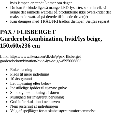
hvis lampen er tændt 3 timer om dagen
Du kan forbinde lige så mange LED-lyslister, som du vil, så
længe det samlede watt-tal på produkterne ikke overskrider det
maksimale watt-tal på den/de tilsluttede driver(e)
Kan dæmpes med TRÅDFRI trådløs dæmper. Sælges separat
PAX / FLISBERGET
Garderobekombination, hvid/lys beige,
150x60x236 cm
Link:
https://www.ikea.com/dk/da/p/pax-flisberget-
garderobekombination-hvid-lys-beige-s59500680/
Enkel løsning
Plads til mere indretning
10 års garanti
Let tilpasning efter behov
Indstillelige fødder til ujævne gulve
Stille og blød lukning af døren
Mulighed for integreret belysning
God luftcirkulation i netkurven
Nem justering af indretningen
Valg af spejllåger for at skabe større rumfornemmelse