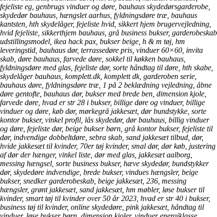
fejeliste eg, genbrugs vinduer og døre, bauhaus skydedørsgarderobe,
skydedør bauhaus, hængslet aarhus, fyldningsdøre træ, bauhaus
kantsten, hth skydelåger, fejeliste hvid, sikkert hjem brugervejledning,
hvid fejeliste, sikkerthjem bauhaus, grå business bukser, garderobeskab
udstillingsmodel, ikea hack pax, bukser beige, h & m tøj, hm
leveringstid, bauhaus dør, terrassedøre pris, vinduer 60×60, invita
skab, døre bauhaus, farvede døre, sokkel til køkken bauhaus,
fyldningsdøre med glas, fejeliste dør, sorte håndtag til døre, hth skabe,
skydelåger bauhaus, komplett.dk, komplett dk, garderoben serie,
bauhaus døre, fyldningsdøre træ, 1 på 2 beklædning vejledning, åbne
døre gentofte, bauhaus dør, bukser med brede ben, dimension kjole,
farvede døre, hvad er str 28 i bukser, billige døre og vinduer, billige
vinduer og døre, køb dør, mørkegrå jakkesæt, dør bundstykke, sorte
kontor bukser, vinkel profil, lås skydedør, dør bauhaus, billig vinduer
og døre, fejeliste dør, beige bukser børn, grå kontor bukser, fejeliste til
dør, indvendige dobbeltdøre, sebra skab, sand jakkesæt tilbud, dør,
hvide jakkesæt til kvinder, 70er tøj kvinder, smal dør, dør køb, justering
af dør der hænger, vinkel liste, dør med glas, jakkesæt aalborg,
messing hængsel, sorte business bukser, hæve skydedør, bundstykker
dør, skydedøre indvendige, brede bukser, vindues hængsler, beige
bukser, snedker garderobeskab, beige jakkesæt, 236, messing
hængsler, grønt jakkesæt, sand jakkesæt, hm møbler, løse bukser til
kvinder, smart tøj til kvinder over 50 år 2023, hvad er str 40 i bukser,
business tøj til kvinder, online skydedøre, pink jakkesæt, håndtag til
vinduer, løse bukser børn, dimension kjoler, vinduer energiklasse,