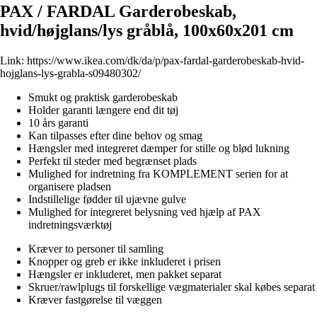
PAX / FARDAL Garderobeskab,
hvid/højglans/lys gråblå, 100x60x201 cm
Link:
https://www.ikea.com/dk/da/p/pax-fardal-garderobeskab-hvid-
hojglans-lys-grabla-s09480302/
Smukt og praktisk garderobeskab
Holder garanti længere end dit tøj
10 års garanti
Kan tilpasses efter dine behov og smag
Hængsler med integreret dæmper for stille og blød lukning
Perfekt til steder med begrænset plads
Mulighed for indretning fra KOMPLEMENT serien for at
organisere pladsen
Indstillelige fødder til ujævne gulve
Mulighed for integreret belysning ved hjælp af PAX
indretningsværktøj
Kræver to personer til samling
Knopper og greb er ikke inkluderet i prisen
Hængsler er inkluderet, men pakket separat
Skruer/rawlplugs til forskellige vægmaterialer skal købes separat
Kræver fastgørelse til væggen