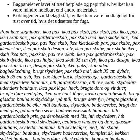
Bagpanelet er lavet af træfiberplade og papirfolie, hvilket kan
være mindre holdbart end andre materialer.
Koblingen er zinkbelagt stål, hvilket kan være modtageligt for
rust over tid, hvis det udsættes for fugt.
Populære søgninger: ikea pax, ikea pax skab, pax skab, pax ikea, pax,
ikea skab pax, pax garderobeskab, pax skab ikea, ikea skabe pax, ikea
garderobeskab pax, pax ikea skab, ikea klædeskab pax, pax skabe, pax
klædeskab, ikea pax skab design selv, ikea pax skabe, pax skabe ikea,
skab ikea pax, paxskab, pax overskab, ikea pax garderobeskab, pax
skab dybde, ikea pax højde, ikea skab 35 cm dyb, ikea pax design, ikea
pax skab 35 cm, design pax skab, ikea paks, skab uden
bagbeklædning, brugt skydedør, pax skab mål, skab 35 cm dybde,
skab 35 cm dyb, ikea pax låger hack, skabsvægge, garderobeskabe
med skydedøre bauhaus, hth garderobeskab, hth overskab, skydedøre
udendørs bauhaus, ikea pax låger hack, brugte døre og vinduer,
brugte døre med glas, ikea pax hack låger, invita garderobeskab, brugt
glasdør, bauhaus skydelåger på mål, brugte døre fyn, brugte glasdøre,
garderobeskabe efter mål bauhaus, skydedøre badeværelse, brugt dør
med glas, garderoben serie, badeværelsesskab bauhaus, hth
garderobeskab pris, garderobeskab med lås, hth skydedøre, hth
garderobeskab med skydedøre, genbrugs vinduer og døre, glasdør
bauhaus, skydedør bauhaus, hth skydelåger, med, hth skabe,
skydelåger bauhaus, skydedøre badeværelse, komplett.dk, køkken
sokkel bauhaus, bauhaus døre, hth skydedøre, kantsten bauhaus,