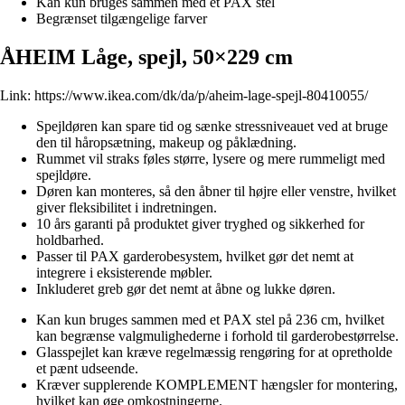
Kan kun bruges sammen med et PAX stel
Begrænset tilgængelige farver
ÅHEIM Låge, spejl, 50×229 cm
Link:
https://www.ikea.com/dk/da/p/aheim-lage-spejl-80410055/
Spejldøren kan spare tid og sænke stressniveauet ved at bruge
den til håropsætning, makeup og påklædning.
Rummet vil straks føles større, lysere og mere rummeligt med
spejldøre.
Døren kan monteres, så den åbner til højre eller venstre, hvilket
giver fleksibilitet i indretningen.
10 års garanti på produktet giver tryghed og sikkerhed for
holdbarhed.
Passer til PAX garderobesystem, hvilket gør det nemt at
integrere i eksisterende møbler.
Inkluderet greb gør det nemt at åbne og lukke døren.
Kan kun bruges sammen med et PAX stel på 236 cm, hvilket
kan begrænse valgmulighederne i forhold til garderobestørrelse.
Glasspejlet kan kræve regelmæssig rengøring for at opretholde
et pænt udseende.
Kræver supplerende KOMPLEMENT hængsler for montering,
hvilket kan øge omkostningerne.