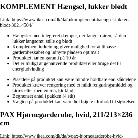
KOMPLEMENT Hængsel, lukker blødt
Link:
https://www.ikea.com/dk/da/p/komplement-haengsel-lukker-
blodt-30214504/
Hængsler med integreret dæmper, der fanger døren, så den
lukker langsomt, stille og blødt
Komplement indretning giver mulighed for at tilpasse
garderobeskabet og udnytte pladsen optimalt
Produktet har en garanti på 10 år
Det er muligt at genanvende produktet eller bruge det til
energiudvinding
Plastdele på produktet kan være mindre holdbare end ståldelene
Produktet kræver rengøring med et mildt rengøringsmiddel og
tørres efter med en ren, tør klud
Begrænset antal i pakken (4 stk)
Vægten på produktet kan være lidt højere i forhold til størrelsen
PAX Hjørnegarderobe, hvid, 211/213×236
cm
Link:
https://www.ikea.com/dk/da/p/pax-hjornegarderobe-hvid-