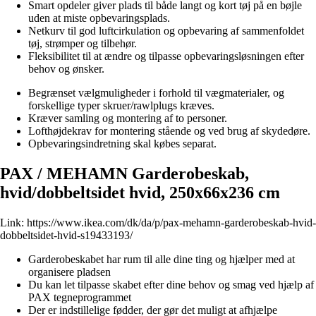
Smart opdeler giver plads til både langt og kort tøj på en bøjle
uden at miste opbevaringsplads.
Netkurv til god luftcirkulation og opbevaring af sammenfoldet
tøj, strømper og tilbehør.
Fleksibilitet til at ændre og tilpasse opbevaringsløsningen efter
behov og ønsker.
Begrænset vælgmuligheder i forhold til vægmaterialer, og
forskellige typer skruer/rawlplugs kræves.
Kræver samling og montering af to personer.
Lofthøjdekrav for montering stående og ved brug af skydedøre.
Opbevaringsindretning skal købes separat.
PAX / MEHAMN Garderobeskab,
hvid/dobbeltsidet hvid, 250x66x236 cm
Link:
https://www.ikea.com/dk/da/p/pax-mehamn-garderobeskab-hvid-
dobbeltsidet-hvid-s19433193/
Garderobeskabet har rum til alle dine ting og hjælper med at
organisere pladsen
Du kan let tilpasse skabet efter dine behov og smag ved hjælp af
PAX tegneprogrammet
Der er indstillelige fødder, der gør det muligt at afhjælpe