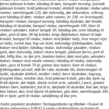
farvet jakkesæt kvinder, håndtag til døre, hængsler messing, lyserødt
jakkesæt kvinder, hvidt jakkesæt kvinder, dobbelt skydedør, vindue uden
ramme, nørrebrogade 120, dør indvendig, dør dekoration, vellerup,
sort håndtag til døre, vinduer uden ramme, bv 238, vw leveringstid,
hængsler vinduer, hængsel messing, håndtag skydedør, dør bredde,
håndtag til skydedør, hængsel vindue, nørrebrogade 100, lister til
vinduer udendørs, bukser længde 30, håndtag dør, sorte håndtag til
døre, greb til døre, 80 tøj kvinder, beige fløjlsbukser, bukser til høje
kvinder, hængsel til vindue, bukser med fødder baby, hvor meget vejer
en baby, svensk skat, hop om bord, indvendige fyldningsdøre, baby
bukser med fødder, håndtag vindue, indvendige glasdøre, vindues
greb, døre indvendig, bukser ekstra længde, jakkesæt farver, greb til
dør, billig låse, ny dør pris, bambus bukser, døre med glas, udendørs
bukser, vinduer med smalle rammer, håndtag til vindue, indvendig
døre, gave til kvinde 70 år, grønne løse bukser, lister til vinduer,
fyldningsdøre på mål, skift lås i dør, skydedør lås, læderstropper til
hylde, skydedør dobbelt, snedker vinkel, hæve skydedøre, bagvæg,
lysegrøn bluse, mindste skat, hvid jakkesæt kvinde, glas dør, kjole og
hvidt skjorte, dør højde, dansk svensk serie, udendrs 2 pack, grønne
bukser børn, kabinetter, fod til m, dørplade til skydedør, liste dør, beige
løse bukser, dær, hvid skjorte til jakkesæt, glas døre, nørrebrogade 200,
60 er kjole, greb til vindue, udskiftning af låse pris
Andre populære produkter:
Styringsenheder og tilbehør
•
Kasser til
ekstra opbevaring
•
VIHALS serien
•
Køkkenlåger og fronter til