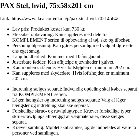
PAX Stel, hvid, 75x58x201 cm
Link:
https://www.ikea.com/dk/da/p/pax-stel-hvid-70214564/
Lav pris: Produktet koster kun 730 kr.
Fleksibel opbevaring: Kan suppleres med dele fra
KOMPLEMENT serien til opbevaring af tøj, sko og tilbehør.
Personlig tilpasning: Kan gøres personlig med valg af døre efter
ens eget smag.
Lang holdbarhed: Kommer med 10 års garanti.
Justerbare fødder: Kan afhjælpe ujævnheder i gulvet.
Kan monteres stående: Hvis loftshøjden er minimum 202 cm.
Kan suppleres med skydedøre: Hvis loftshøjden er minimum
205 cm.
Indretning sælges separat: Indvendig opdeling skal købes separat
fra KOMPLEMENT serien.
Låger, hængsler og indretning sælges separat: Valg af låger,
hængsler og indretning skal ske separat.
Forskellige skrue- og rawlplugtyper: Kræver forskellige typer
skruer/rawlplugs afhængigt af vægmaterialer, disse sælges
separat.
Kræver samling: Møblet skal samles, og det anbefales at være to
personer ved samlingen.