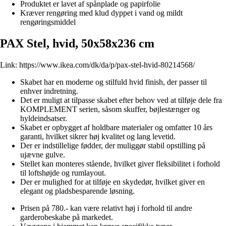
Produktet er lavet af spånplade og papirfolie
Kræver rengøring med klud dyppet i vand og mildt
rengøringsmiddel
PAX Stel, hvid, 50x58x236 cm
Link:
https://www.ikea.com/dk/da/p/pax-stel-hvid-80214568/
Skabet har en moderne og stilfuld hvid finish, der passer til
enhver indretning.
Det er muligt at tilpasse skabet efter behov ved at tilføje dele fra
KOMPLEMENT serien, såsom skuffer, bøjlestænger og
hyldeindsatser.
Skabet er opbygget af holdbare materialer og omfatter 10 års
garanti, hvilket sikrer høj kvalitet og lang levetid.
Der er indstillelige fødder, der muliggør stabil opstilling på
ujævne gulve.
Stellet kan monteres stående, hvilket giver fleksibilitet i forhold
til loftshøjde og rumlayout.
Der er mulighed for at tilføje en skydedør, hvilket giver en
elegant og pladsbesparende løsning.
Prisen på 780.- kan være relativt høj i forhold til andre
garderobeskabe på markedet.