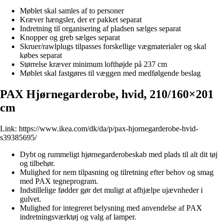
Møblet skal samles af to personer
Kræver hængsler, der er pakket separat
Indretning til organisering af pladsen sælges separat
Knopper og greb sælges separat
Skruer/rawlplugs tilpasses forskellige vægmaterialer og skal
købes separat
Størrelse kræver minimum lofthøjde på 237 cm
Møblet skal fastgøres til væggen med medfølgende beslag
PAX Hjørnegarderobe, hvid, 210/160×201
cm
Link:
https://www.ikea.com/dk/da/p/pax-hjornegarderobe-hvid-
s39385695/
Dybt og rummeligt hjørnegarderobeskab med plads til alt dit tøj
og tilbehør.
Mulighed for nem tilpasning og tilretning efter behov og smag
med PAX tegneprogram.
Indstillelige fødder gør det muligt at afhjælpe ujævnheder i
gulvet.
Mulighed for integreret belysning med anvendelse af PAX
indretningsværktøj og valg af lamper.