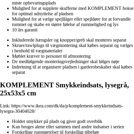
miste opbevaringsplads
Mulighed for at supplere skufferne med KOMPLEMENT bokse
for optimal udnyttelse af pladsen
Mulighed for at vælge spejllåger eller spejldøre for at forvandle
rummet og skabe en større følelse af rummelighed og lys
10 års garanti
Inkluderede hængsler og knopper/greb skal monteres separat
Skruer/rawlplugs til vægmontering skal købes separat og vælges
i henhold til vægmaterialer
Møblet kræver to personer til afmontering
De medfølgende monteringsvejledninger skal følges nøje
Indretning til at organisere pladsen i garderobeskabet skal købes
separat
KOMPLEMENT Smykkeindsats, lysegrå,
25x53x5 cm
Link:
https://www.ikea.com/dk/da/p/komplement-smykkeindsats-
lysegra-30404028/
Holder smykker på plads og giver godt overblik
Kan bruges alene eller sammen med andre indsatser i serien
Forskellige rumstørrelser til forskelligt tilbehør