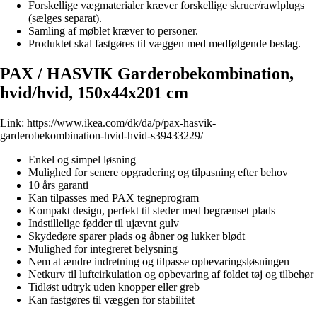
Forskellige vægmaterialer kræver forskellige skruer/rawlplugs
(sælges separat).
Samling af møblet kræver to personer.
Produktet skal fastgøres til væggen med medfølgende beslag.
PAX / HASVIK Garderobekombination,
hvid/hvid, 150x44x201 cm
Link:
https://www.ikea.com/dk/da/p/pax-hasvik-
garderobekombination-hvid-hvid-s39433229/
Enkel og simpel løsning
Mulighed for senere opgradering og tilpasning efter behov
10 års garanti
Kan tilpasses med PAX tegneprogram
Kompakt design, perfekt til steder med begrænset plads
Indstillelige fødder til ujævnt gulv
Skydedøre sparer plads og åbner og lukker blødt
Mulighed for integreret belysning
Nem at ændre indretning og tilpasse opbevaringsløsningen
Netkurv til luftcirkulation og opbevaring af foldet tøj og tilbehør
Tidløst udtryk uden knopper eller greb
Kan fastgøres til væggen for stabilitet