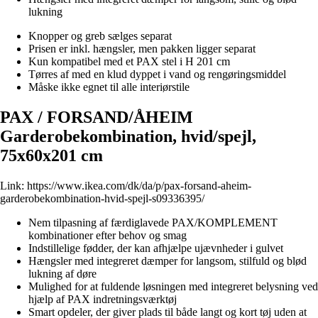
lukning
Knopper og greb sælges separat
Prisen er inkl. hængsler, men pakken ligger separat
Kun kompatibel med et PAX stel i H 201 cm
Tørres af med en klud dyppet i vand og rengøringsmiddel
Måske ikke egnet til alle interiørstile
PAX / FORSAND/ÅHEIM
Garderobekombination, hvid/spejl,
75x60x201 cm
Link:
https://www.ikea.com/dk/da/p/pax-forsand-aheim-
garderobekombination-hvid-spejl-s09336395/
Nem tilpasning af færdiglavede PAX/KOMPLEMENT
kombinationer efter behov og smag
Indstillelige fødder, der kan afhjælpe ujævnheder i gulvet
Hængsler med integreret dæmper for langsom, stilfuld og blød
lukning af døre
Mulighed for at fuldende løsningen med integreret belysning ved
hjælp af PAX indretningsværktøj
Smart opdeler, der giver plads til både langt og kort tøj uden at