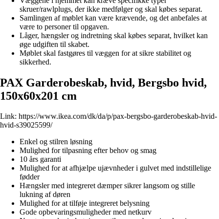
Væggene i hjemmet kan kræve specifikke typer
skruer/rawlplugs, der ikke medfølger og skal købes separat.
Samlingen af møblet kan være krævende, og det anbefales at
være to personer til opgaven.
Låger, hængsler og indretning skal købes separat, hvilket kan
øge udgiften til skabet.
Møblet skal fastgøres til væggen for at sikre stabilitet og
sikkerhed.
PAX Garderobeskab, hvid, Bergsbo hvid,
150x60x201 cm
Link:
https://www.ikea.com/dk/da/p/pax-bergsbo-garderobeskab-hvid-
hvid-s39025599/
Enkel og stilren løsning
Mulighed for tilpasning efter behov og smag
10 års garanti
Mulighed for at afhjælpe ujævnheder i gulvet med indstillelige
fødder
Hængsler med integreret dæmper sikrer langsom og stille
lukning af døren
Mulighed for at tilføje integreret belysning
Gode opbevaringsmuligheder med netkurv