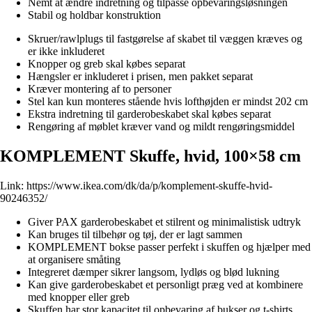
Nemt at ændre indretning og tilpasse opbevaringsløsningen
Stabil og holdbar konstruktion
Skruer/rawlplugs til fastgørelse af skabet til væggen kræves og
er ikke inkluderet
Knopper og greb skal købes separat
Hængsler er inkluderet i prisen, men pakket separat
Kræver montering af to personer
Stel kan kun monteres stående hvis lofthøjden er mindst 202 cm
Ekstra indretning til garderobeskabet skal købes separat
Rengøring af møblet kræver vand og mildt rengøringsmiddel
KOMPLEMENT Skuffe, hvid, 100×58 cm
Link:
https://www.ikea.com/dk/da/p/komplement-skuffe-hvid-
90246352/
Giver PAX garderobeskabet et stilrent og minimalistisk udtryk
Kan bruges til tilbehør og tøj, der er lagt sammen
KOMPLEMENT bokse passer perfekt i skuffen og hjælper med
at organisere småting
Integreret dæmper sikrer langsom, lydløs og blød lukning
Kan give garderobeskabet et personligt præg ved at kombinere
med knopper eller greb
Skuffen har stor kapacitet til opbevaring af bukser og t-shirts