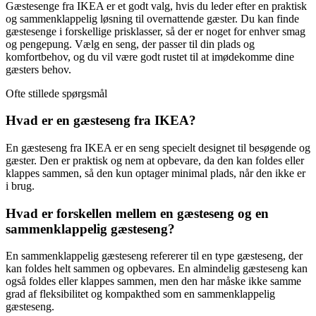
Gæstesenge fra IKEA er et godt valg, hvis du leder efter en praktisk
og sammenklappelig løsning til overnattende gæster. Du kan finde
gæstesenge i forskellige prisklasser, så der er noget for enhver smag
og pengepung. Vælg en seng, der passer til din plads og
komfortbehov, og du vil være godt rustet til at imødekomme dine
gæsters behov.
Ofte stillede spørgsmål
Hvad er en gæsteseng fra IKEA?
En gæsteseng fra IKEA er en seng specielt designet til besøgende og
gæster. Den er praktisk og nem at opbevare, da den kan foldes eller
klappes sammen, så den kun optager minimal plads, når den ikke er
i brug.
Hvad er forskellen mellem en gæsteseng og en
sammenklappelig gæsteseng?
En sammenklappelig gæsteseng refererer til en type gæsteseng, der
kan foldes helt sammen og opbevares. En almindelig gæsteseng kan
også foldes eller klappes sammen, men den har måske ikke samme
grad af fleksibilitet og kompakthed som en sammenklappelig
gæsteseng.