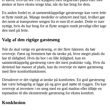
ønsker at have ekstra senge klar, når du har brug for dem.
En anden fordel er, at sammenklappelige gæstesenge kan være lette
at flytte rundt på. Mange modeller er udstyret med hjul, hvilket gør
det nemt at transportere sengen fra et rum til et andet. Dette er især
nyttigt, hvis du har brug for at flytte sengen rundt jævnligt eller tage
den med på ferie.
Valg af den rigtige gæsteseng
Når du skal vælge en gæsteseng, er der flere faktorer, du bør
overveje. Først og fremmest bør du tænke på, hvor meget plads du
har til rådighed. Hvis du bor i en lille lejlighed, kan en
sammenklappelig gæsteseng være det mest praktiske valg. Hvis du
derimod har masser af plads, kan du overveje en større gæsteseng
med flere komfortfunktioner.
Derudover er det vigtigt at tænke på komforten. En god gæsteseng
bør være behagelig at ligge på og give god støtte til ryggen. Du kan
overveje at investere i en seng med en god madras eller tilføje en
topmadras til din eksisterende gæsteseng for ekstra komfort.
Konklusion