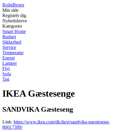
Bolig
Broen
Min side
Registrér dig
Nyhedsbreve
Kategorier
Smart Home
Budget
Sikkerhed
Service
Temperatur
Energi
Lamper
Flyt
Sofa
Tag
IKEA Gæstesenge
SANDVIKA Gæsteseng
Link:
https://www.ikea.com/dk/da/p/sandvika-gaesteseng-
80017389/