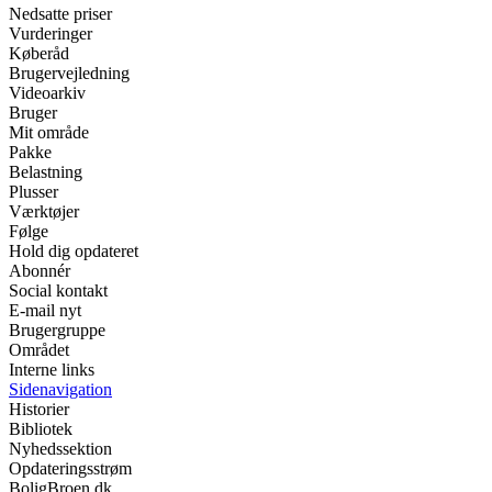
Nedsatte priser
Vurderinger
Køberåd
Brugervejledning
Videoarkiv
Bruger
Mit område
Pakke
Belastning
Plusser
Værktøjer
Følge
Hold dig opdateret
Abonnér
Social kontakt
E-mail nyt
Brugergruppe
Området
Interne links
Sidenavigation
Historier
Bibliotek
Nyhedssektion
Opdateringsstrøm
BoligBroen.dk