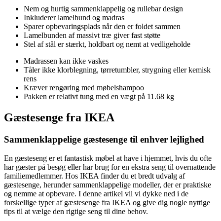
Nem og hurtig sammenklappelig og rullebar design
Inkluderer lamelbund og madras
Sparer opbevaringsplads når den er foldet sammen
Lamelbunden af massivt træ giver fast støtte
Stel af stål er stærkt, holdbart og nemt at vedligeholde
Madrassen kan ikke vaskes
Tåler ikke klorblegning, tørretumbler, strygning eller kemisk
rens
Kræver rengøring med møbelshampoo
Pakken er relativt tung med en vægt på 11.68 kg
Gæstesenge fra IKEA
Sammenklappelige gæstesenge til enhver lejlighed
En gæsteseng er et fantastisk møbel at have i hjemmet, hvis du ofte
har gæster på besøg eller har brug for en ekstra seng til overnattende
familiemedlemmer. Hos IKEA finder du et bredt udvalg af
gæstesenge, herunder sammenklappelige modeller, der er praktiske
og nemme at opbevare. I denne artikel vil vi dykke ned i de
forskellige typer af gæstesenge fra IKEA og give dig nogle nyttige
tips til at vælge den rigtige seng til dine behov.