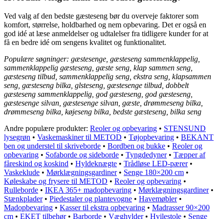
Ved valg af den bedste gæsteseng bør du overveje faktorer som
komfort, størrelse, holdbarhed og nem opbevaring. Det er også en
god idé at læse anmeldelser og udtalelser fra tidligere kunder for at
få en bedre idé om sengens kvalitet og funktionalitet.
Populære søgninger: gæstesenge, gæsteseng sammenklappelig,
sammenklappelig gæsteseng, gæste seng, klap sammen seng,
gæsteseng tilbud, sammenklappelig seng, ekstra seng, klapsammen
seng, gæsteseng bilka, glsteseng, gæstesenge tilbud, dobbelt
gæsteseng sammenklappelig, god gæsteseng, god gæsteseng,
gæstesenge silvan, gæstesenge silvan, gæste, drømmeseng bilka,
drømmeseng bilka, køjeseng bilka, bedste gæsteseng, bilka seng
Andre populære produkter:
Reoler og opbevaring
•
STENSUND
lysegrøn
•
Vaskemaskiner til METOD
•
Tøjopbevaring
•
BEKANT
ben og understel til skriveborde
•
Bordben og bukke
•
Reoler og
opbevaring
•
Sofaborde og sideborde
•
Tyngdedyner
•
Tæpper af
fåreskind og koskind
•
Hyldeknægte
•
Trådløse LED-pærer
•
Vaskeklude
•
Mørklægningsgardiner
•
Senge 180×200 cm
•
Køleskabe og frysere til METOD
•
Reoler og opbevaring
•
Rulleborde
•
IKEA 365+ madopbevaring
•
Mørklægningsgardiner
•
Stænkplader
•
Piedestaler og plantevogne
•
Havemøbler
•
Madopbevaring
•
Kasser til ekstra opbevaring
•
Madrasser 90×200
cm
•
EKET tilbehør
•
Barborde
•
Væghylder
•
Hvilestole
•
Senge