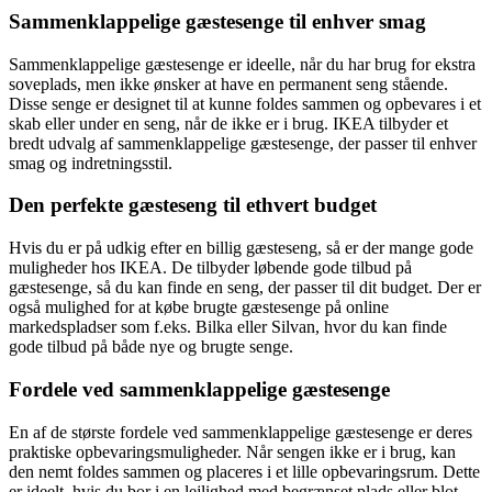
Sammenklappelige gæstesenge til enhver smag
Sammenklappelige gæstesenge er ideelle, når du har brug for ekstra
soveplads, men ikke ønsker at have en permanent seng stående.
Disse senge er designet til at kunne foldes sammen og opbevares i et
skab eller under en seng, når de ikke er i brug. IKEA tilbyder et
bredt udvalg af sammenklappelige gæstesenge, der passer til enhver
smag og indretningsstil.
Den perfekte gæsteseng til ethvert budget
Hvis du er på udkig efter en billig gæsteseng, så er der mange gode
muligheder hos IKEA. De tilbyder løbende gode tilbud på
gæstesenge, så du kan finde en seng, der passer til dit budget. Der er
også mulighed for at købe brugte gæstesenge på online
markedspladser som f.eks. Bilka eller Silvan, hvor du kan finde
gode tilbud på både nye og brugte senge.
Fordele ved sammenklappelige gæstesenge
En af de største fordele ved sammenklappelige gæstesenge er deres
praktiske opbevaringsmuligheder. Når sengen ikke er i brug, kan
den nemt foldes sammen og placeres i et lille opbevaringsrum. Dette
er ideelt, hvis du bor i en lejlighed med begrænset plads eller blot