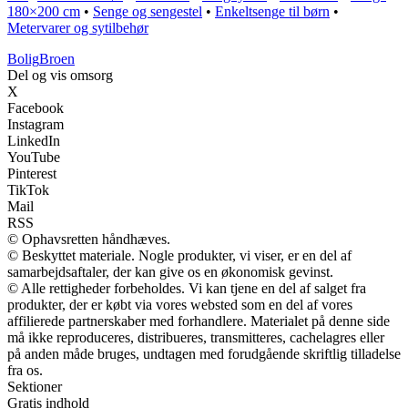
180×200 cm
•
Senge og sengestel
•
Enkeltsenge til børn
•
Metervarer og sytilbehør
Bolig
Broen
Del og vis omsorg
X
Facebook
Instagram
LinkedIn
YouTube
Pinterest
TikTok
Mail
RSS
© Ophavsretten håndhæves.
© Beskyttet materiale. Nogle produkter, vi viser, er en del af
samarbejdsaftaler, der kan give os en økonomisk gevinst.
© Alle rettigheder forbeholdes. Vi kan tjene en del af salget fra
produkter, der er købt via vores websted som en del af vores
affilierede partnerskaber med forhandlere. Materialet på denne side
må ikke reproduceres, distribueres, transmitteres, cachelagres eller
på anden måde bruges, undtagen med forudgående skriftlig tilladelse
fra os.
Sektioner
Gratis indhold