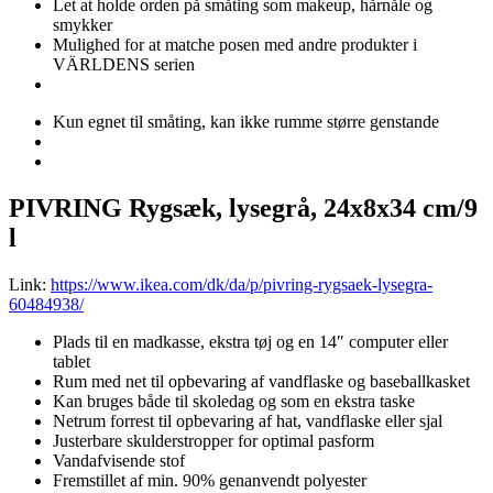
Let at holde orden på småting som makeup, hårnåle og
smykker
Mulighed for at matche posen med andre produkter i
VÄRLDENS serien
Kun egnet til småting, kan ikke rumme større genstande
PIVRING Rygsæk, lysegrå, 24x8x34 cm/9
l
Link:
https://www.ikea.com/dk/da/p/pivring-rygsaek-lysegra-
60484938/
Plads til en madkasse, ekstra tøj og en 14″ computer eller
tablet
Rum med net til opbevaring af vandflaske og baseballkasket
Kan bruges både til skoledag og som en ekstra taske
Netrum forrest til opbevaring af hat, vandflaske eller sjal
Justerbare skulderstropper for optimal pasform
Vandafvisende stof
Fremstillet af min. 90% genanvendt polyester