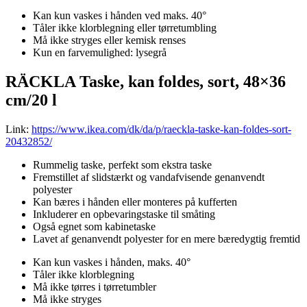
Kan kun vaskes i hånden ved maks. 40°
Tåler ikke klorblegning eller tørretumbling
Må ikke stryges eller kemisk renses
Kun en farvemulighed: lysegrå
RÄCKLA Taske, kan foldes, sort, 48×36
cm/20 l
Link:
https://www.ikea.com/dk/da/p/raeckla-taske-kan-foldes-sort-
20432852/
Rummelig taske, perfekt som ekstra taske
Fremstillet af slidstærkt og vandafvisende genanvendt
polyester
Kan bæres i hånden eller monteres på kufferten
Inkluderer en opbevaringstaske til småting
Også egnet som kabinetaske
Lavet af genanvendt polyester for en mere bæredygtig fremtid
Kan kun vaskes i hånden, maks. 40°
Tåler ikke klorblegning
Må ikke tørres i tørretumbler
Må ikke stryges