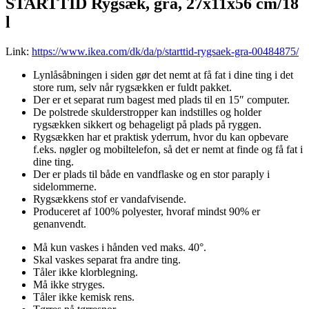
STARTTID Rygsæk, grå, 27x11x56 cm/18
l
Link:
https://www.ikea.com/dk/da/p/starttid-rygsaek-gra-00484875/
Lynlåsåbningen i siden gør det nemt at få fat i dine ting i det
store rum, selv når rygsækken er fuldt pakket.
Der er et separat rum bagest med plads til en 15″ computer.
De polstrede skulderstropper kan indstilles og holder
rygsækken sikkert og behageligt på plads på ryggen.
Rygsækken har et praktisk yderrum, hvor du kan opbevare
f.eks. nøgler og mobiltelefon, så det er nemt at finde og få fat i
dine ting.
Der er plads til både en vandflaske og en stor paraply i
sidelommerne.
Rygsækkens stof er vandafvisende.
Produceret af 100% polyester, hvoraf mindst 90% er
genanvendt.
Må kun vaskes i hånden ved maks. 40°.
Skal vaskes separat fra andre ting.
Tåler ikke klorblegning.
Må ikke stryges.
Tåler ikke kemisk rens.