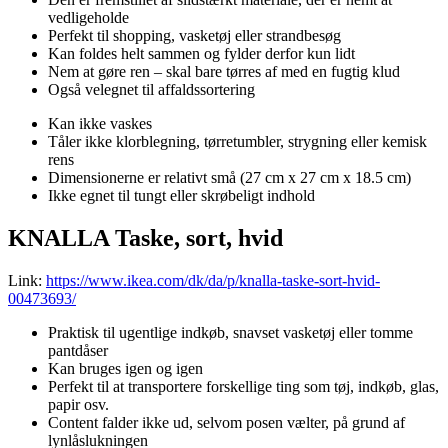
vedligeholde
Perfekt til shopping, vasketøj eller strandbesøg
Kan foldes helt sammen og fylder derfor kun lidt
Nem at gøre ren – skal bare tørres af med en fugtig klud
Også velegnet til affaldssortering
Kan ikke vaskes
Tåler ikke klorblegning, tørretumbler, strygning eller kemisk
rens
Dimensionerne er relativt små (27 cm x 27 cm x 18.5 cm)
Ikke egnet til tungt eller skrøbeligt indhold
KNALLA Taske, sort, hvid
Link:
https://www.ikea.com/dk/da/p/knalla-taske-sort-hvid-
00473693/
Praktisk til ugentlige indkøb, snavset vasketøj eller tomme
pantdåser
Kan bruges igen og igen
Perfekt til at transportere forskellige ting som tøj, indkøb, glas,
papir osv.
Content falder ikke ud, selvom posen vælter, på grund af
lynlåslukningen