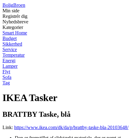
Bolig
Broen
Min side
Registrér dig
Nyhedsbreve
Kategorier
Smart Home
Budget
Sikkerhed
Service
Temperatur
Energi
Lamper
Flyt
Sofa
Tag
IKEA Tasker
BRATTBY Taske, blå
Link:
https://www.ikea.com/dk/da/p/brattby-taske-bla-20103648/
Den er fremstillet af slidstærkt materiale, der er nemt at