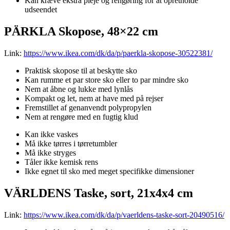
Kan kræve ekstra pleje og rengøring for at opretholde
udseendet
PÄRKLA Skopose, 48×22 cm
Link:
https://www.ikea.com/dk/da/p/paerkla-skopose-30522381/
Praktisk skopose til at beskytte sko
Kan rumme et par store sko eller to par mindre sko
Nem at åbne og lukke med lynlås
Kompakt og let, nem at have med på rejser
Fremstillet af genanvendt polypropylen
Nem at rengøre med en fugtig klud
Kan ikke vaskes
Må ikke tørres i tørretumbler
Må ikke stryges
Tåler ikke kemisk rens
Ikke egnet til sko med meget specifikke dimensioner
VÄRLDENS Taske, sort, 21x4x4 cm
Link:
https://www.ikea.com/dk/da/p/vaerldens-taske-sort-20490516/