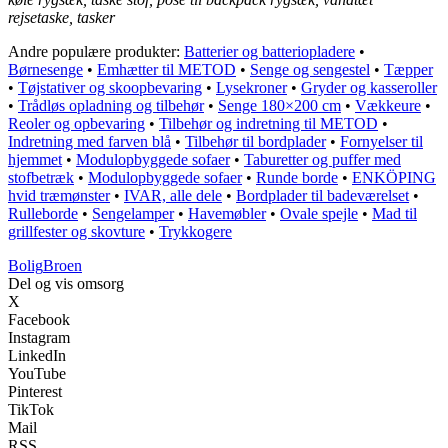
rejsetaske, tasker
Andre populære produkter:
Batterier og batteriopladere
•
Børnesenge
•
Emhætter til METOD
•
Senge og sengestel
•
Tæpper
•
Tøjstativer og skoopbevaring
•
Lysekroner
•
Gryder og kasseroller
•
Trådløs opladning og tilbehør
•
Senge 180×200 cm
•
Vækkeure
•
Reoler og opbevaring
•
Tilbehør og indretning til METOD
•
Indretning med farven blå
•
Tilbehør til bordplader
•
Fornyelser til
hjemmet
•
Modulopbyggede sofaer
•
Taburetter og puffer med
stofbetræk
•
Modulopbyggede sofaer
•
Runde borde
•
ENKÖPING
hvid træmønster
•
IVAR, alle dele
•
Bordplader til badeværelset
•
Rulleborde
•
Sengelamper
•
Havemøbler
•
Ovale spejle
•
Mad til
grillfester og skovture
•
Trykkogere
Bolig
Broen
Del og vis omsorg
X
Facebook
Instagram
LinkedIn
YouTube
Pinterest
TikTok
Mail
RSS