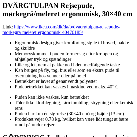
DVÄRGTULPAN Rejsepude,
mørkegrå/meleret ergonomisk, 30×40 cm
Link:
https://www.ikea.com/dk/da/p/dvaergtulpan-rejsepude-
morkegra-meleret-ergonomisk-40476185/
Ergonomisk design giver komfort og støtte til hoved, nakke
og skuldre
Memoryskummet i puden former sig efter kroppen og
afhjælper tryk og spændinger
Lille og let, nem at pakke ned i den medfølgende taske
Kan bruges på fly, tog, bus eller som en ekstra pude til
overnatning hos venner eller på hotel
Betrækket er lavet af genanvendt polyester
Pudebetrækket kan vaskes i maskine ved maks. 40° C
Puden kan ikke vaskes, kun betrækket
Tåler ikke klorblegning, tørretumbling, strygning eller kemisk
rens
Puden har kun én størrelse (30×40 cm) og højde (13 cm)
Produktet vejer 0.78 kg, hvilket kan være lidt tungt at bære
rundt på under rejser