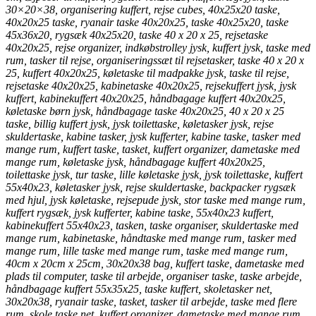
30×20×38, organisering kuffert, rejse cubes, 40x25x20 taske,
40x20x25 taske, ryanair taske 40x20x25, taske 40x25x20, taske
45x36x20, rygsæk 40x25x20, taske 40 x 20 x 25, rejsetaske
40x20x25, rejse organizer, indkøbstrolley jysk, kuffert jysk, taske med
rum, tasker til rejse, organiseringssæt til rejsetasker, taske 40 x 20 x
25, kuffert 40x20x25, køletaske til madpakke jysk, taske til rejse,
rejsetaske 40x20x25, kabinetaske 40x20x25, rejsekuffert jysk, jysk
kuffert, kabinekuffert 40x20x25, håndbagage kuffert 40x20x25,
køletaske børn jysk, håndbagage taske 40x20x25, 40 x 20 x 25
taske, billig kuffert jysk, jysk toilettaske, køletasker jysk, rejse
skuldertaske, kabine tasker, jysk kufferter, kabine taske, tasker med
mange rum, kuffert taske, tasket, kuffert organizer, dametaske med
mange rum, køletaske jysk, håndbagage kuffert 40x20x25,
toilettaske jysk, tur taske, lille køletaske jysk, jysk toilettaske, kuffert
55x40x23, køletasker jysk, rejse skuldertaske, backpacker rygsæk
med hjul, jysk køletaske, rejsepude jysk, stor taske med mange rum,
kuffert rygsæk, jysk kufferter, kabine taske, 55x40x23 kuffert,
kabinekuffert 55x40x23, tasken, taske organiser, skuldertaske med
mange rum, kabinetaske, håndtaske med mange rum, tasker med
mange rum, lille taske med mange rum, taske med mange rum,
40cm x 20cm x 25cm, 30x20x38 bag, kuffert taske, dametaske med
plads til computer, taske til arbejde, organiser taske, taske arbejde,
håndbagage kuffert 55x35x25, taske kuffert, skoletasker net,
30x20x38, ryanair taske, tasket, tasker til arbejde, taske med flere
rum, skole taske net, kuffert organizer, dametaske med mange rum,