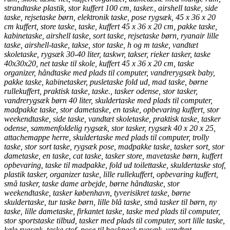
strandtaske plastik, stor kuffert 100 cm, tasker., airshell taske, side
taske, rejsetaske børn, elektronik taske, pose rygsæk, 45 x 36 x 20
cm kuffert, store taske, taske, kuffert 45 x 36 x 20 cm, pakke taske,
kabinetaske, airshell taske, sort taske, rejsetaske børn, ryanair lille
taske, airshell-taske, takse, stor taske, h og m taske, vandtæt
skoletaske, rygsæk 30-40 liter, taskwr, takser, rieker tasker, taske
40x30x20, net taske til skole, kuffert 45 x 36 x 20 cm, taske
organizer, håndtaske med plads til computer, vandrerygsæk baby,
pakke taske, kabinetasker, pusletaske fold ud, mad taske, børne
rullekuffert, praktisk taske, taske., tasker odense, stor tasker,
vandrerygsæk børn 40 liter, skuldertaske med plads til computer,
madpakke taske, stor dametaske, en taske, opbevaring kuffert, stor
weekendtaske, side taske, vandtæt skoletaske, praktisk taske, tasker
odense, sammenfoldelig rygsæk, stor tasker, rygsæk 40 x 20 x 25,
attachemappe herre, skuldertaske med plads til computer, trolly
taske, stor sort taske, rygsæk pose, madpakke taske, tasker sort, stor
dametaske, en taske, cat taske, tasker store, mavetaske børn, kuffert
opbevaring, taske til madpakke, fold ud toilettaske, skuldertaske stof,
plastik tasker, organizer taske, lille rullekuffert, opbevaring kuffert,
små tasker, taske dame arbejde, børne håndtaske, stor
weekendtaske, tasker københavn, tyverisikret taske, børne
skuldertaske, tur taske børn, lille blå taske, små tasker til børn, ny
taske, lille dametaske, firkantet taske, taske med plads til computer,
stor sportstaske tilbud, tasker med plads til computer, sort lille taske,
køle rygsæk, taske stof, pose til backpack rygsæk, vandtæt