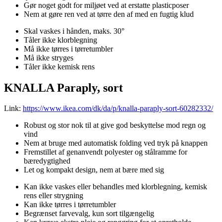
Gør noget godt for miljøet ved at erstatte plasticposer
Nem at gøre ren ved at tørre den af med en fugtig klud
Skal vaskes i hånden, maks. 30°
Tåler ikke klorblegning
Må ikke tørres i tørretumbler
Må ikke stryges
Tåler ikke kemisk rens
KNALLA Paraply, sort
Link:
https://www.ikea.com/dk/da/p/knalla-paraply-sort-60282332/
Robust og stor nok til at give god beskyttelse mod regn og
vind
Nem at bruge med automatisk folding ved tryk på knappen
Fremstillet af genanvendt polyester og stålramme for
bæredygtighed
Let og kompakt design, nem at bære med sig
Kan ikke vaskes eller behandles med klorblegning, kemisk
rens eller strygning
Kan ikke tørres i tørretumbler
Begrænset farvevalg, kun sort tilgængelig