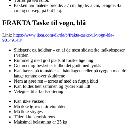
Tørres på tørresnor.
Pakken har målene bredde: 37 cm, højde: 3 cm, længde: 42
cm og en vægt på 0.41 kg.
FRAKTA Taske til vogn, blå
Link:
https://www.ikea.com/dk/da/p/frakta-taske-til-vogn-bla-
90149148/
Slidstærk og holdbar – en af de mest slidstærke indkøbsposer
i verden
Rummelig med god plads til forskellige ting
Gemmer og beskytter indholdet godt med lynlås
Kan bæres på to måder – i håndtagene eller på ryggen med de
lange remme over skuldrene
Nem at gøre ren – tørres af med en fugtig klud
Kan foldes helt sammen og fylder kun lidt
Velegnet til affaldssortering
Kan ikke vaskes
Må ikke tørres i tørretumbler
Må ikke stryges
Tåler ikke kemisk rens
Maksimal belastning er 25 kg