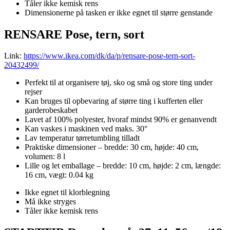
Tåler ikke kemisk rens
Dimensionerne på tasken er ikke egnet til større genstande
RENSARE Pose, tern, sort
Link:
https://www.ikea.com/dk/da/p/rensare-pose-tern-sort-
20432499/
Perfekt til at organisere tøj, sko og små og store ting under
rejser
Kan bruges til opbevaring af større ting i kufferten eller
garderobeskabet
Lavet af 100% polyester, hvoraf mindst 90% er genanvendt
Kan vaskes i maskinen ved maks. 30°
Lav temperatur tørretumbling tilladt
Praktiske dimensioner – bredde: 30 cm, højde: 40 cm,
volumen: 8 l
Lille og let emballage – bredde: 10 cm, højde: 2 cm, længde:
16 cm, vægt: 0.04 kg
Ikke egnet til klorblegning
Må ikke stryges
Tåler ikke kemisk rens