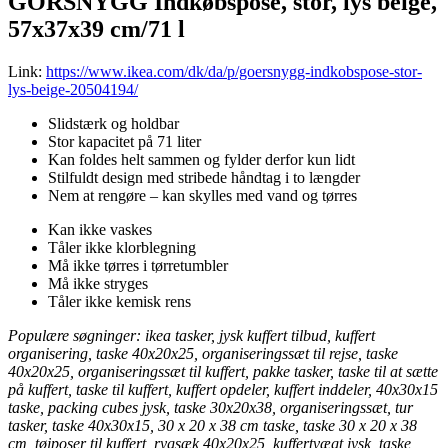
GÖRSNYGG Indkøbspose, stor, lys beige,
57x37x39 cm/71 l
Link:
https://www.ikea.com/dk/da/p/goersnygg-indkobspose-stor-
lys-beige-20504194/
Slidstærk og holdbar
Stor kapacitet på 71 liter
Kan foldes helt sammen og fylder derfor kun lidt
Stilfuldt design med stribede håndtag i to længder
Nem at rengøre – kan skylles med vand og tørres
Kan ikke vaskes
Tåler ikke klorblegning
Må ikke tørres i tørretumbler
Må ikke stryges
Tåler ikke kemisk rens
Populære søgninger: ikea tasker, jysk kuffert tilbud, kuffert
organisering, taske 40x20x25, organiseringssæt til rejse, taske
40x20x25, organiseringssæt til kuffert, pakke tasker, taske til at sætte
på kuffert, taske til kuffert, kuffert opdeler, kuffert inddeler, 40x30x15
taske, packing cubes jysk, taske 30x20x38, organiseringssæt, tur
tasker, taske 40x30x15, 30 x 20 x 38 cm taske, taske 30 x 20 x 38
cm, tøjposer til kuffert, rygsæk 40x20x25, kuffertvægt jysk, taske