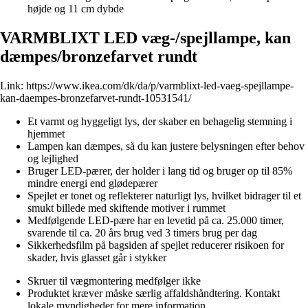
højde og 11 cm dybde
VARMBLIXT LED væg-/spejllampe, kan
dæmpes/bronzefarvet rundt
Link:
https://www.ikea.com/dk/da/p/varmblixt-led-vaeg-spejllampe-
kan-daempes-bronzefarvet-rundt-10531541/
Et varmt og hyggeligt lys, der skaber en behagelig stemning i
hjemmet
Lampen kan dæmpes, så du kan justere belysningen efter behov
og lejlighed
Bruger LED-pærer, der holder i lang tid og bruger op til 85%
mindre energi end glødepærer
Spejlet er tonet og reflekterer naturligt lys, hvilket bidrager til et
smukt billede med skiftende motiver i rummet
Medfølgende LED-pære har en levetid på ca. 25.000 timer,
svarende til ca. 20 års brug ved 3 timers brug per dag
Sikkerhedsfilm på bagsiden af spejlet reducerer risikoen for
skader, hvis glasset går i stykker
Skruer til vægmontering medfølger ikke
Produktet kræver måske særlig affaldshåndtering. Kontakt
lokale myndigheder for mere information