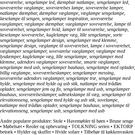
soveværelse, sengelampe led, dæmpbar natlampe, sengelamper led,
soveværelse væglampe, soveværelses lampe, soveværelse lamper,
natlampe dæmpbar, dæmpbar væglampe, væglampe sengelampe,
læselampe til sengen, sengelamper inspiration, soveværelse
vaeglamper, væglampe dæmpbar, vaeglamper soveværelse, lampe til
soveværelset, sengelamper hvid, lamper til soveværelse, sengelamp,
læselampe soveværelse, kuglelampe væg, lille sengelampe, sorte
sengelamper, sengelamper design, sengelamper med klemme,
sengelampe design, væglampe til soveværelset, lampe i soveværelset,
væglamper sengelamper, sovevarelse vaeglamper, væglampe med
lysdæmper, kuglelampe væg, lille sengelampe, sengelamper med
klemme, udendors væglamper soveværelse, smarte væglamper,
sengelampe med usb, sengelamper bauhaus, sengelampe med oplader,
billig væglampe, soveværelseslamper, sengelamper messing,
soveværelse udendors væglamper, sengelampe træ, sengelampe med
hylde, sengelampe med hylde og usb stik, natlampe med trådløs
oplader, sengelamper jem og fix, sengelampe med usb, sengelamper
bauhaus, soveværelseslamper, udtrækslampe til væg, sengelamper til
elevationsseng, sengelampe med hylde og usb stik, sovelampe,
natlampe med trådløs oplader, sengelampe bauhaus, sengelampe til
elevationsseng, sengelampe usb, sengelamper med usb
Andre populære produkter:
Stole
•
Havemøbler til børn
•
Brune senge
•
Møbelsæt
•
Reoler og opbevaring
•
TOLKNING serien
•
EKTORP
betræk
•
Hylder og skuffer
•
Hvide sofaer
•
Tilbehør til køkkenvasken