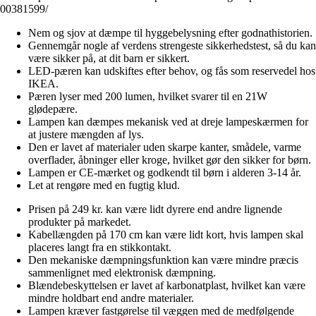
00381599/
Nem og sjov at dæmpe til hyggebelysning efter godnathistorien.
Gennemgår nogle af verdens strengeste sikkerhedstest, så du kan
være sikker på, at dit barn er sikkert.
LED-pæren kan udskiftes efter behov, og fås som reservedel hos
IKEA.
Pæren lyser med 200 lumen, hvilket svarer til en 21W
glødepære.
Lampen kan dæmpes mekanisk ved at dreje lampeskærmen for
at justere mængden af lys.
Den er lavet af materialer uden skarpe kanter, smådele, varme
overflader, åbninger eller kroge, hvilket gør den sikker for børn.
Lampen er CE-mærket og godkendt til børn i alderen 3-14 år.
Let at rengøre med en fugtig klud.
Prisen på 249 kr. kan være lidt dyrere end andre lignende
produkter på markedet.
Kabellængden på 170 cm kan være lidt kort, hvis lampen skal
placeres langt fra en stikkontakt.
Den mekaniske dæmpningsfunktion kan være mindre præcis
sammenlignet med elektronisk dæmpning.
Blændebeskyttelsen er lavet af karbonatplast, hvilket kan være
mindre holdbart end andre materialer.
Lampen kræver fastgørelse til væggen med de medfølgende