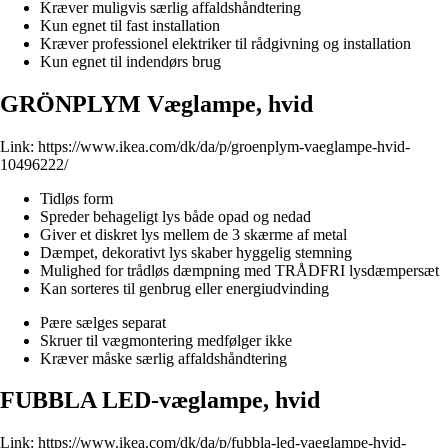
Kræver muligvis særlig affaldshåndtering
Kun egnet til fast installation
Kræver professionel elektriker til rådgivning og installation
Kun egnet til indendørs brug
GRÖNPLYM Væglampe, hvid
Link:
https://www.ikea.com/dk/da/p/groenplym-vaeglampe-hvid-
10496222/
Tidløs form
Spreder behageligt lys både opad og nedad
Giver et diskret lys mellem de 3 skærme af metal
Dæmpet, dekorativt lys skaber hyggelig stemning
Mulighed for trådløs dæmpning med TRÅDFRI lysdæmpersæt
Kan sorteres til genbrug eller energiudvinding
Pære sælges separat
Skruer til vægmontering medfølger ikke
Kræver måske særlig affaldshåndtering
FUBBLA LED-væglampe, hvid
Link:
https://www.ikea.com/dk/da/p/fubbla-led-vaeglampe-hvid-