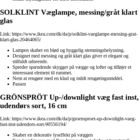
SOLKLINT Væglampe, messing/gråt klart
glas
Link:
https://www.ikea.com/dk/da/p/solklint-vaeglampe-messing-grat-
klart-glas-20464065/
Lampen skaber en blød og hyggelig stemningsbelysning.
Designet med messing og gråt klart glas giver et elegant og
stilfuldt udseende.
Spreder spændende skygger på vægge og lofter og tilføjer et
interessant element til rummet.
Nem at rengøre med en klud og mildt rengøringsmiddel.
Passen
GRÖNSPRÖT Up-/downlight væg fast inst,
udendørs sort, 16 cm
Link:
https://www.ikea.com/dk/da/p/groensproet-up-downlight-vaeg-
fast-inst-udendors-sort-90556194/
Skaber en dekorativ lyseffekt på væggen