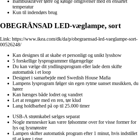
Bambuskræver tørre og kølige omgivelser med en ensartet
temperatur
Kun til indendørs brug
OBEGRÄNSAD LED-væglampe, sort
Link:
https://www.ikea.com/dk/da/p/obegraensad-led-vaeglampe-sort-
00526248/
Kan designes til at skabe et personligt og unikt lysshow
5 forskellige lysprogrammer tilgængelige
Du kan vælge dit yndlingsprogram eller lade dem skifte
automatisk i et loop
Designet i samarbejde med Swedish House Mafia
Lampens lysprogram følger sin egen rytme uanset musikken, du
hører
Kan hænges både lodret og vandret
Let at rengøre med en ren, tør klud
Lang holdbarhed på op til 25.000 timer
USB-A strømkabel sælges separat
Nogle mennesker kan være følsomme over for visse former for
lys og lysmønstre
Lampen skifter automatisk program efter 1 minut, hvis indstillet
til at køre i ring