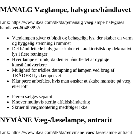
MÅNALG Væglampe, halvgræs/håndlavet
Link:
https://www.ikea.com/dk/da/p/manalg-vaeglampe-halvgraes-
handlavet-60483892/
Væglampen giver et blødt og behageligt lys, der skaber en varm
og hyggelig stemning i rummet
Det håndflettede halvgræs skaber et karakteristisk og dekorativt
lys i flere retninger
Hver lampe er unik, da den er håndflettet af dygtige
kunsthåndværkere
Mulighed for trådløs dæmpning af lampen ved brug af
TRÅDFRI lysdæmpersæt
Klar pære anbefales, hvis man ønsker at skabe mønstre på væg
eller loft
Pæren sælges separat
Kræver muligvis særlig affaldshåndtering
Skruer til vægmontering medfølger ikke
NYMÅNE Væg-/læselampe, antracit
Link:
https://www.ikea.com/dk/da/p/nymane-vaeg-laeselampe-antracit-