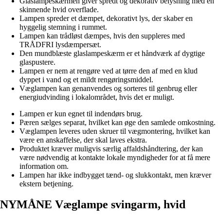
Glaslampeskærmen giver spredt og dekorativ belysning med en
skinnende hvid overflade.
Lampen spreder et dæmpet, dekorativt lys, der skaber en
hyggelig stemning i rummet.
Lampen kan trådløst dæmpes, hvis den suppleres med
TRÅDFRI lysdæmpersæt.
Den mundblæste glaslampeskærm er et håndværk af dygtige
glaspustere.
Lampen er nem at rengøre ved at tørre den af med en klud
dyppet i vand og et mildt rengøringsmiddel.
Væglampen kan genanvendes og sorteres til genbrug eller
energiudvinding i lokalområdet, hvis det er muligt.
Lampen er kun egnet til indendørs brug.
Pæren sælges separat, hvilket kan øge den samlede omkostning.
Væglampen leveres uden skruer til vægmontering, hvilket kan
være en anskaffelse, der skal laves ekstra.
Produktet kræver muligvis særlig affaldshåndtering, der kan
være nødvendig at kontakte lokale myndigheder for at få mere
information om.
Lampen har ikke indbygget tænd- og slukkontakt, men kræver
ekstern betjening.
NYMÅNE Væglampe svingarm, hvid