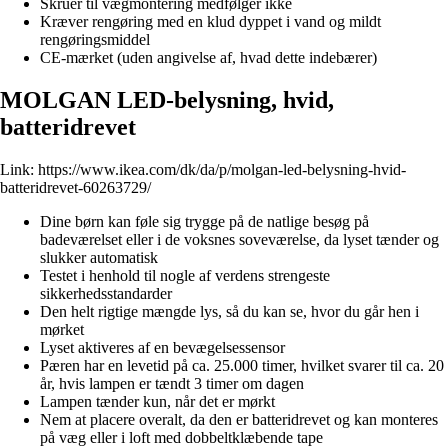
Skruer til vægmontering medfølger ikke
Kræver rengøring med en klud dyppet i vand og mildt
rengøringsmiddel
CE-mærket (uden angivelse af, hvad dette indebærer)
MOLGAN LED-belysning, hvid,
batteridrevet
Link:
https://www.ikea.com/dk/da/p/molgan-led-belysning-hvid-
batteridrevet-60263729/
Dine børn kan føle sig trygge på de natlige besøg på
badeværelset eller i de voksnes soveværelse, da lyset tænder og
slukker automatisk
Testet i henhold til nogle af verdens strengeste
sikkerhedsstandarder
Den helt rigtige mængde lys, så du kan se, hvor du går hen i
mørket
Lyset aktiveres af en bevægelsessensor
Pæren har en levetid på ca. 25.000 timer, hvilket svarer til ca. 20
år, hvis lampen er tændt 3 timer om dagen
Lampen tænder kun, når det er mørkt
Nem at placere overalt, da den er batteridrevet og kan monteres
på væg eller i loft med dobbeltklæbende tape