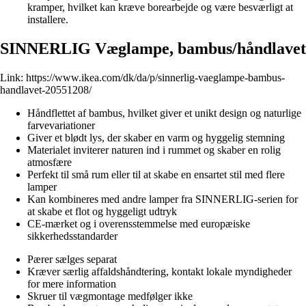
kramper, hvilket kan kræve borearbejde og være besværligt at
installere.
SINNERLIG Væglampe, bambus/håndlavet
Link:
https://www.ikea.com/dk/da/p/sinnerlig-vaeglampe-bambus-
handlavet-20551208/
Håndflettet af bambus, hvilket giver et unikt design og naturlige
farvevariationer
Giver et blødt lys, der skaber en varm og hyggelig stemning
Materialet inviterer naturen ind i rummet og skaber en rolig
atmosfære
Perfekt til små rum eller til at skabe en ensartet stil med flere
lamper
Kan kombineres med andre lamper fra SINNERLIG-serien for
at skabe et flot og hyggeligt udtryk
CE-mærket og i overensstemmelse med europæiske
sikkerhedsstandarder
Pærer sælges separat
Kræver særlig affaldshåndtering, kontakt lokale myndigheder
for mere information
Skruer til vægmontage medfølger ikke