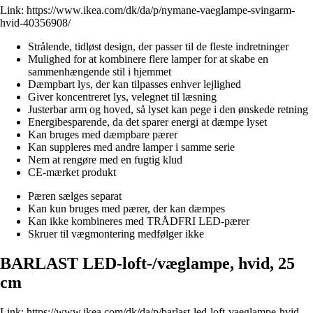
Link:
https://www.ikea.com/dk/da/p/nymane-vaeglampe-svingarm-
hvid-40356908/
Strålende, tidløst design, der passer til de fleste indretninger
Mulighed for at kombinere flere lamper for at skabe en
sammenhængende stil i hjemmet
Dæmpbart lys, der kan tilpasses enhver lejlighed
Giver koncentreret lys, velegnet til læsning
Justerbar arm og hoved, så lyset kan pege i den ønskede retning
Energibesparende, da det sparer energi at dæmpe lyset
Kan bruges med dæmpbare pærer
Kan suppleres med andre lamper i samme serie
Nem at rengøre med en fugtig klud
CE-mærket produkt
Pæren sælges separat
Kan kun bruges med pærer, der kan dæmpes
Kan ikke kombineres med TRÅDFRI LED-pærer
Skruer til vægmontering medfølger ikke
BARLAST LED-loft-/væglampe, hvid, 25
cm
Link:
https://www.ikea.com/dk/da/p/barlast-led-loft-vaeglampe-hvid-