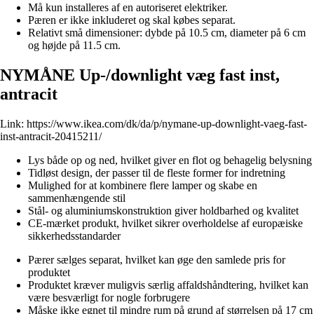
Må kun installeres af en autoriseret elektriker.
Pæren er ikke inkluderet og skal købes separat.
Relativt små dimensioner: dybde på 10.5 cm, diameter på 6 cm
og højde på 11.5 cm.
NYMÅNE Up-/downlight væg fast inst,
antracit
Link:
https://www.ikea.com/dk/da/p/nymane-up-downlight-vaeg-fast-
inst-antracit-20415211/
Lys både op og ned, hvilket giver en flot og behagelig belysning
Tidløst design, der passer til de fleste former for indretning
Mulighed for at kombinere flere lamper og skabe en
sammenhængende stil
Stål- og aluminiumskonstruktion giver holdbarhed og kvalitet
CE-mærket produkt, hvilket sikrer overholdelse af europæiske
sikkerhedsstandarder
Pærer sælges separat, hvilket kan øge den samlede pris for
produktet
Produktet kræver muligvis særlig affaldshåndtering, hvilket kan
være besværligt for nogle forbrugere
Måske ikke egnet til mindre rum på grund af størrelsen på 17 cm