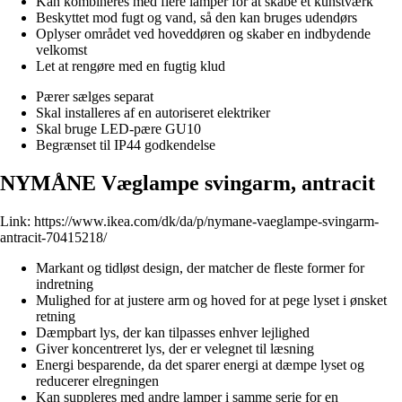
Kan kombineres med flere lamper for at skabe et kunstværk
Beskyttet mod fugt og vand, så den kan bruges udendørs
Oplyser området ved hoveddøren og skaber en indbydende
velkomst
Let at rengøre med en fugtig klud
Pærer sælges separat
Skal installeres af en autoriseret elektriker
Skal bruge LED-pære GU10
Begrænset til IP44 godkendelse
NYMÅNE Væglampe svingarm, antracit
Link:
https://www.ikea.com/dk/da/p/nymane-vaeglampe-svingarm-
antracit-70415218/
Markant og tidløst design, der matcher de fleste former for
indretning
Mulighed for at justere arm og hoved for at pege lyset i ønsket
retning
Dæmpbart lys, der kan tilpasses enhver lejlighed
Giver koncentreret lys, der er velegnet til læsning
Energi besparende, da det sparer energi at dæmpe lyset og
reducerer elregningen
Kan suppleres med andre lamper i samme serie for en