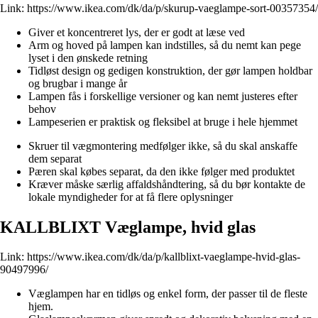
Link:
https://www.ikea.com/dk/da/p/skurup-vaeglampe-sort-00357354/
Giver et koncentreret lys, der er godt at læse ved
Arm og hoved på lampen kan indstilles, så du nemt kan pege
lyset i den ønskede retning
Tidløst design og gedigen konstruktion, der gør lampen holdbar
og brugbar i mange år
Lampen fås i forskellige versioner og kan nemt justeres efter
behov
Lampeserien er praktisk og fleksibel at bruge i hele hjemmet
Skruer til vægmontering medfølger ikke, så du skal anskaffe
dem separat
Pæren skal købes separat, da den ikke følger med produktet
Kræver måske særlig affaldshåndtering, så du bør kontakte de
lokale myndigheder for at få flere oplysninger
KALLBLIXT Væglampe, hvid glas
Link:
https://www.ikea.com/dk/da/p/kallblixt-vaeglampe-hvid-glas-
90497996/
Væglampen har en tidløs og enkel form, der passer til de fleste
hjem.