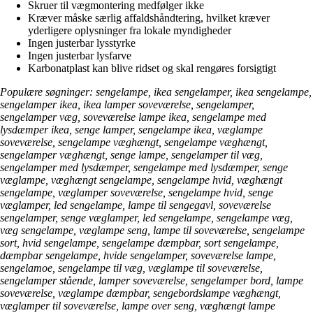
Skruer til vægmontering medfølger ikke
Kræver måske særlig affaldshåndtering, hvilket kræver
yderligere oplysninger fra lokale myndigheder
Ingen justerbar lysstyrke
Ingen justerbar lysfarve
Karbonatplast kan blive ridset og skal rengøres forsigtigt
Populære søgninger: sengelampe, ikea sengelamper, ikea sengelampe,
sengelamper ikea, ikea lamper soveværelse, sengelamper,
sengelamper væg, soveværelse lampe ikea, sengelampe med
lysdæmper ikea, senge lamper, sengelampe ikea, væglampe
soveværelse, sengelampe væghængt, sengelampe væghængt,
sengelamper væghængt, senge lampe, sengelamper til væg,
sengelamper med lysdæmper, sengelampe med lysdæmper, senge
væglampe, væghængt sengelampe, sengelampe hvid, væghængt
sengelampe, væglamper soveværelse, sengelampe hvid, senge
væglamper, led sengelampe, lampe til sengegavl, soveværelse
sengelamper, senge væglamper, led sengelampe, sengelampe væg,
væg sengelampe, væglampe seng, lampe til soveværelse, sengelampe
sort, hvid sengelampe, sengelampe dæmpbar, sort sengelampe,
dæmpbar sengelampe, hvide sengelamper, soveværelse lampe,
sengelamoe, sengelampe til væg, væglampe til soveværelse,
sengelamper stående, lamper soveværelse, sengelamper bord, lampe
soveværelse, væglampe dæmpbar, sengebordslampe væghængt,
væglamper til soveværelse, lampe over seng, væghængt lampe