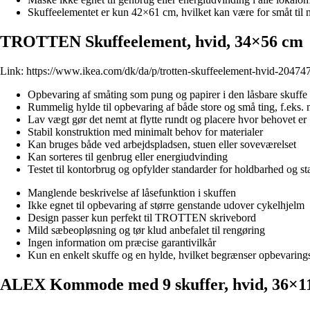
Skuffeelementet er kun 42×61 cm, hvilket kan være for småt til
TROTTEN Skuffeelement, hvid, 34×56 cm
Link:
https://www.ikea.com/dk/da/p/trotten-skuffeelement-hvid-20474
Opbevaring af småting som pung og papirer i den låsbare skuffe
Rummelig hylde til opbevaring af både store og små ting, f.eks
Lav vægt gør det nemt at flytte rundt og placere hvor behovet er
Stabil konstruktion med minimalt behov for materialer
Kan bruges både ved arbejdspladsen, stuen eller soveværelset
Kan sorteres til genbrug eller energiudvinding
Testet til kontorbrug og opfylder standarder for holdbarhed og sta
Manglende beskrivelse af låsefunktion i skuffen
Ikke egnet til opbevaring af større genstande udover cykelhjelm
Design passer kun perfekt til TROTTEN skrivebord
Mild sæbeopløsning og tør klud anbefalet til rengøring
Ingen information om præcise garantivilkår
Kun en enkelt skuffe og en hylde, hvilket begrænser opbevarin
ALEX Kommode med 9 skuffer, hvid, 36×1