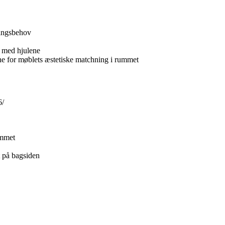
ringsbehov
v med hjulene
ne for møblets æstetiske matchning i rummet
6/
ummet
t på bagsiden