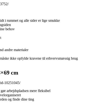
63752/
dt i rummet og alle sider er lige smukke
bagsiden
 dine behov
n
nd andre materialer
an måske ikke opfylde kravene til erhvervsmæssig brug
8×69 cm
vid-10251045/
et gør arbejdspladsen mere fleksibel
velorganiseret
orden og finde dine ting