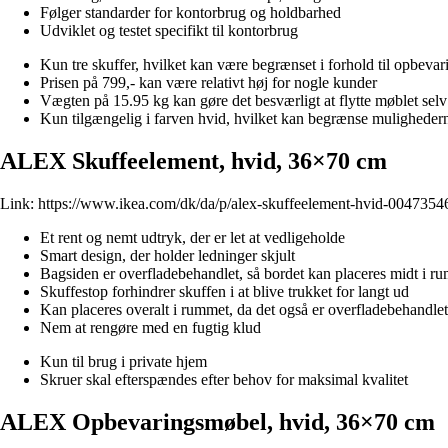
Følger standarder for kontorbrug og holdbarhed
Udviklet og testet specifikt til kontorbrug
Kun tre skuffer, hvilket kan være begrænset i forhold til opbeva
Prisen på 799,- kan være relativt høj for nogle kunder
Vægten på 15.95 kg kan gøre det besværligt at flytte møblet sel
Kun tilgængelig i farven hvid, hvilket kan begrænse muligheder
ALEX Skuffeelement, hvid, 36×70 cm
Link:
https://www.ikea.com/dk/da/p/alex-skuffeelement-hvid-0047354
Et rent og nemt udtryk, der er let at vedligeholde
Smart design, der holder ledninger skjult
Bagsiden er overfladebehandlet, så bordet kan placeres midt i r
Skuffestop forhindrer skuffen i at blive trukket for langt ud
Kan placeres overalt i rummet, da det også er overfladebehandle
Nem at rengøre med en fugtig klud
Kun til brug i private hjem
Skruer skal efterspændes efter behov for maksimal kvalitet
ALEX Opbevaringsmøbel, hvid, 36×70 cm