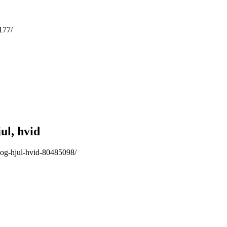
177/
ul, hvid
-og-hjul-hvid-80485098/