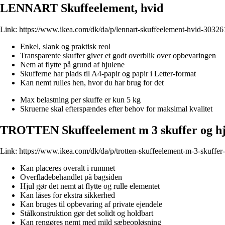
LENNART Skuffeelement, hvid
Link:
https://www.ikea.com/dk/da/p/lennart-skuffeelement-hvid-30326
Enkel, slank og praktisk reol
Transparente skuffer giver et godt overblik over opbevaringen
Nem at flytte på grund af hjulene
Skufferne har plads til A4-papir og papir i Letter-format
Kan nemt rulles hen, hvor du har brug for det
Max belastning per skuffe er kun 5 kg
Skruerne skal efterspændes efter behov for maksimal kvalitet
TROTTEN Skuffeelement m 3 skuffer og hj
Link:
https://www.ikea.com/dk/da/p/trotten-skuffeelement-m-3-skuffer
Kan placeres overalt i rummet
Overfladebehandlet på bagsiden
Hjul gør det nemt at flytte og rulle elementet
Kan låses for ekstra sikkerhed
Kan bruges til opbevaring af private ejendele
Stålkonstruktion gør det solidt og holdbart
Kan rengøres nemt med mild sæbeopløsning