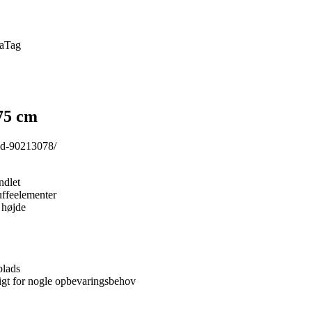
a
Tag
75 cm
id-90213078/
ndlet
uffeelementer
 højde
plads
ligt for nogle opbevaringsbehov