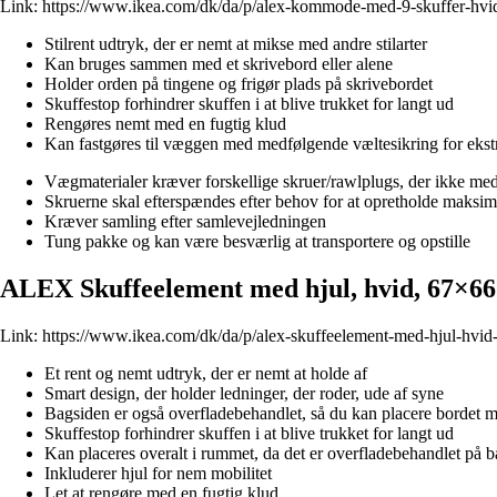
Link:
https://www.ikea.com/dk/da/p/alex-kommode-med-9-skuffer-hv
Stilrent udtryk, der er nemt at mikse med andre stilarter
Kan bruges sammen med et skrivebord eller alene
Holder orden på tingene og frigør plads på skrivebordet
Skuffestop forhindrer skuffen i at blive trukket for langt ud
Rengøres nemt med en fugtig klud
Kan fastgøres til væggen med medfølgende væltesikring for ekst
Vægmaterialer kræver forskellige skruer/rawlplugs, der ikke me
Skruerne skal efterspændes efter behov for at opretholde maksima
Kræver samling efter samlevejledningen
Tung pakke og kan være besværlig at transportere og opstille
ALEX Skuffeelement med hjul, hvid, 67×6
Link:
https://www.ikea.com/dk/da/p/alex-skuffeelement-med-hjul-hvi
Et rent og nemt udtryk, der er nemt at holde af
Smart design, der holder ledninger, der roder, ude af syne
Bagsiden er også overfladebehandlet, så du kan placere bordet mi
Skuffestop forhindrer skuffen i at blive trukket for langt ud
Kan placeres overalt i rummet, da det er overfladebehandlet på 
Inkluderer hjul for nem mobilitet
Let at rengøre med en fugtig klud