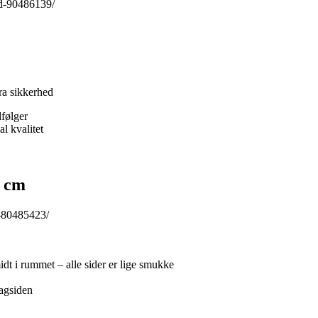
id-90486139/
ra sikkerhed
dfølger
l kvalitet
6 cm
d-80485423/
dt i rummet – alle sider er lige smukke
bagsiden