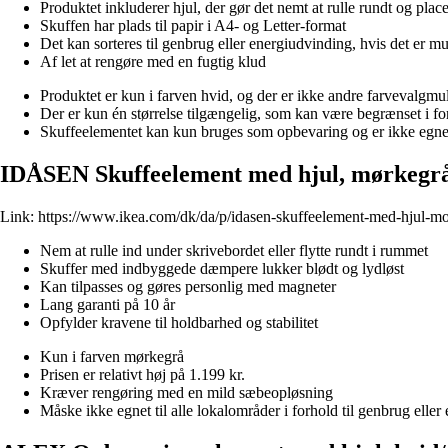
Produktet inkluderer hjul, der gør det nemt at rulle rundt og plac
Skuffen har plads til papir i A4- og Letter-format
Det kan sorteres til genbrug eller energiudvinding, hvis det er mu
Af let at rengøre med en fugtig klud
Produktet er kun i farven hvid, og der er ikke andre farvevalgmu
Der er kun én størrelse tilgængelig, som kan være begrænset i for
Skuffeelementet kan kun bruges som opbevaring og er ikke egnet
IDÅSEN Skuffeelement med hjul, mørkegr
Link:
https://www.ikea.com/dk/da/p/idasen-skuffeelement-med-hjul-m
Nem at rulle ind under skrivebordet eller flytte rundt i rummet
Skuffer med indbyggede dæmpere lukker blødt og lydløst
Kan tilpasses og gøres personlig med magneter
Lang garanti på 10 år
Opfylder kravene til holdbarhed og stabilitet
Kun i farven mørkegrå
Prisen er relativt høj på 1.199 kr.
Kræver rengøring med en mild sæbeopløsning
Måske ikke egnet til alle lokalområder i forhold til genbrug elle