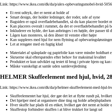
Link:
https://www.ikea.com/dk/da/p/alex-opbevaringsmobel-hvid-505
Et rent udtryk, der er nemt at holde af
Smart design, der holder ledninger, der roder, ude af syne
Bagsiden er også overfladebehandlet, så du kan placere bordet mi
Kan placeres overalt i rummet, da det er overfladebehandlet på 
Inkluderer en hylde, der kan anbringes i en højde, der passer til
Lågen kan monteres, så den åbner til venstre eller højre
Kan suppleres med hjul for nem flytning af opbevaringsløsninge
Let at rengøre med en fugtig klud
Materialet af spånplade og papirfolie kan være mindre holdbart e
Skruerne skal efterspændes efter behov for maksimal kvalitet
Produktet er kun udviklet og testet til brug i private hjem og k
Måske vanskeligt at samle uden samlevejledning
HELMER Skuffeelement med hjul, hvid, 2
Link:
https://www.ikea.com/dk/da/p/helmer-skuffeelement-med-hjul-h
Skuffeelementet har hjul, der gør det let at flytte rundt på, hvilk
Det hjælper med at organisere dine ting og holde arbejdspladsen 
Hver skuffe har plads til en etiket, hvilket gør det nemt at holde 
Skuffestop forhindrer skuffen i at blive trukket for langt ud