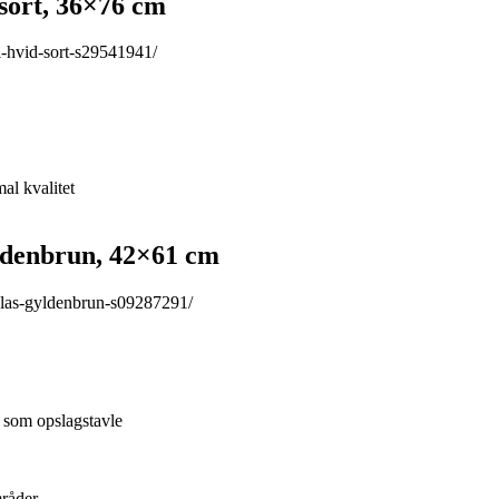
sort, 36×76 cm
-hvid-sort-s29541941/
al kvalitet
ldenbrun, 42×61 cm
-las-gyldenbrun-s09287291/
 som opslagstavle
mråder