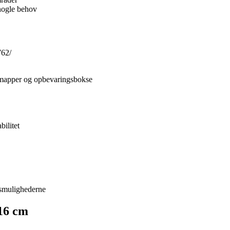
 nogle behov
762/
. mapper og opbevaringsbokse
bilitet
gsmulighederne
16 cm