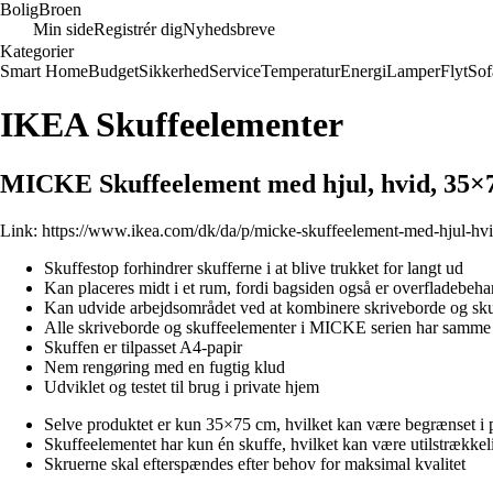
Bolig
Broen
Min side
Registrér dig
Nyhedsbreve
Kategorier
Smart Home
Budget
Sikkerhed
Service
Temperatur
Energi
Lamper
Flyt
Sof
IKEA Skuffeelementer
MICKE Skuffeelement med hjul, hvid, 35×
Link:
https://www.ikea.com/dk/da/p/micke-skuffeelement-med-hjul-hv
Skuffestop forhindrer skufferne i at blive trukket for langt ud
Kan placeres midt i et rum, fordi bagsiden også er overfladebeha
Kan udvide arbejdsområdet ved at kombinere skriveborde og sk
Alle skriveborde og skuffeelementer i MICKE serien har samme
Skuffen er tilpasset A4-papir
Nem rengøring med en fugtig klud
Udviklet og testet til brug i private hjem
Selve produktet er kun 35×75 cm, hvilket kan være begrænset i 
Skuffeelementet har kun én skuffe, hvilket kan være utilstrække
Skruerne skal efterspændes efter behov for maksimal kvalitet