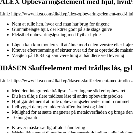
ALEX Opbevaringselement med hjul, hvid/
Link:
https://www.ikea.com/dk/da/p/alex-opbevaringselement-med-hjul
Nem at rulle hen, hvor end man har brug for tingene
Gummibelagte hjul, der kører godt på alle slags gulve
Fleksibel opbevaringsløsning med flytbar hylde
Lågen kan kun monteres til at åbne mod enten venstre eller højre
Kræver efterstramning af skruer over tid for at opretholde maksim
Vægten på 18.83 kg kan være tung at håndtere ved levering
IDÅSEN Skuffeelement med trådløs lås, gy
Link:
https://www.ikea.com/dk/da/p/idasen-skuffeelement-med-tradlos
Med den integrerede trådløse lås er tingene sikkert opbevaret
Du kan tilføje flere trådløse låse til andre opbevaringsbokse
Hjul gør det nemt at rulle opbevaringselementet rundt i rummet
Indbygget dæmper lukker skuffen lydløst og blødt
Mulighed for at sætte magneter på metaloverfladen og bruge den
10 års garanti
Kræver måske særlig affaldshåndtering
Måske ikke egnet til genbrug eller energiudvinding i alle lokalo