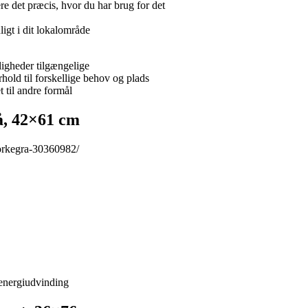
ere det præcis, hvor du har brug for det
ligt i dit lokalområde
ligheder tilgængelige
hold til forskellige behov og plads
 til andre formål
å, 42×61 cm
orkegra-30360982/
r energiudvinding