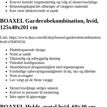
Kræver korrekt vægmontering og valg af skruer/rawlplugs
Belastningskapacitet afhænger af væggens materiale
Kan være tidskrævende at samle
BOAXEL Garderobekombination, hvid,
125x40x201 cm
Link:
https://www.ikea.com/dk/da/p/boaxel-garderobekombination-
hvid-s59465634/
Pladsbesparende design
Nemt at samle
Tilpasselig og udbyggelig løsning
Fleksibel konfiguration
Skræddersyet designmulighed med tegneprogram
Forskellige opbevaringsmuligheder til tøj, sko og tilbehør
Nem at rengøre
Lav vægt på de fleste vægge
Skruer/rawlplugs sælges separat
Kræver to personer til montering
Ikke egnet til gipsvægge
BOAXEL Hylde, metal hvid, 60×40 cm