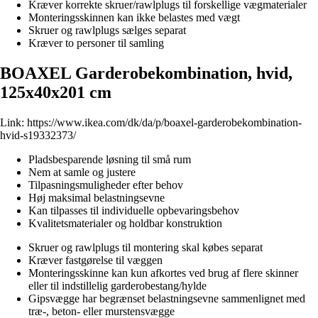
Kræver korrekte skruer/rawlplugs til forskellige vægmaterialer
Monteringsskinnen kan ikke belastes med vægt
Skruer og rawlplugs sælges separat
Kræver to personer til samling
BOAXEL Garderobekombination, hvid,
125x40x201 cm
Link:
https://www.ikea.com/dk/da/p/boaxel-garderobekombination-
hvid-s19332373/
Pladsbesparende løsning til små rum
Nem at samle og justere
Tilpasningsmuligheder efter behov
Høj maksimal belastningsevne
Kan tilpasses til individuelle opbevaringsbehov
Kvalitetsmaterialer og holdbar konstruktion
Skruer og rawlplugs til montering skal købes separat
Kræver fastgørelse til væggen
Monteringsskinne kan kun afkortes ved brug af flere skinner
eller til indstillelig garderobestang/hylde
Gipsvægge har begrænset belastningsevne sammenlignet med
træ-, beton- eller murstensvægge