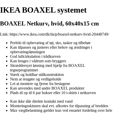
IKEA BOAXEL systemet
BOAXEL Netkurv, hvid, 60x40x15 cm
Link:
https://www.ikea.com/dk/da/p/boaxel-netkurv-hvid-20448749/
Perfekt til opbevaring af tøj, sko, tasker og tilbehør
Kan tilpasses og justeres efter behov og ændringer i
opbevaringsløsningen
God luftcirkulation i trådkurven
Kan bruges i vådrum som bryggers
Skræddersyet løsning med hjælp fra BOAXEL
tegneprogrammet
Stærk og holdbar stålkonstruktion
Nem at rengøre og vedligeholde
Let at montere og fjerne fra beslagene
Kan anvendes med andre BOAXEL produkter
Plads til op til 6 par bukser eller 10 t-shirts i netkurven
Kan ikke tåle direkte kontakt med vand
Monteringsskinnen skal evt. afkortes for tilpasning af bredden
Max vægtbelastning gælder kun ved ensartet fordeling over hele