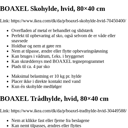
BOAXEL Skohylde, hvid, 80×40 cm
Link:
https://www.ikea.com/dk/da/p/boaxel-skohylde-hvid-70450400/
Overfladen af metal er behandlet og slidstærk
Perfekt til opbevaring af sko, også selvom de er våde eller
snavsede
Holdbar og nem at gøre ren
Nem at tilpasse, ændre eller flytte opbevaringsløsning
Kan bruges i vådrum, f.eks. i bryggerset
Kan skræddersys med BOAXEL tegneprogrammet
Plads til ca. 4 par sko
Maksimal belastning er 10 kg pr. hylde
Placer ikke i direkte kontakt med vand
Kun én skohylde medfølger
BOAXEL Trådhylde, hvid, 80×40 cm
Link:
https://www.ikea.com/dk/da/p/boaxel-tradhylde-hvid-30449588/
Nem at klikke fast eller fjerne fra beslagene
Kan nemt tilpasses, ændres eller flyttes