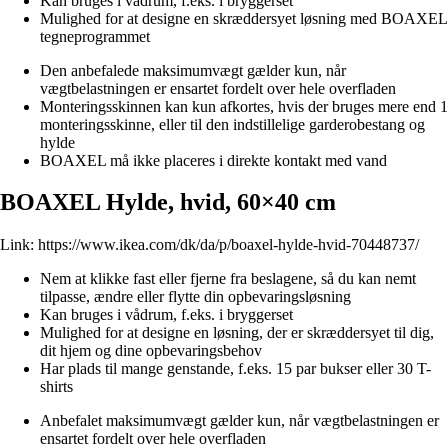
Kan bruges i vådrum, f.eks. i bryggerset
Mulighed for at designe en skræddersyet løsning med BOAXEL
tegneprogrammet
Den anbefalede maksimumvægt gælder kun, når
vægtbelastningen er ensartet fordelt over hele overfladen
Monteringsskinnen kan kun afkortes, hvis der bruges mere end 1
monteringsskinne, eller til den indstillelige garderobestang og
hylde
BOAXEL må ikke placeres i direkte kontakt med vand
BOAXEL Hylde, hvid, 60×40 cm
Link:
https://www.ikea.com/dk/da/p/boaxel-hylde-hvid-70448737/
Nem at klikke fast eller fjerne fra beslagene, så du kan nemt
tilpasse, ændre eller flytte din opbevaringsløsning
Kan bruges i vådrum, f.eks. i bryggerset
Mulighed for at designe en løsning, der er skræddersyet til dig,
dit hjem og dine opbevaringsbehov
Har plads til mange genstande, f.eks. 15 par bukser eller 30 T-
shirts
Anbefalet maksimumvægt gælder kun, når vægtbelastningen er
ensartet fordelt over hele overfladen