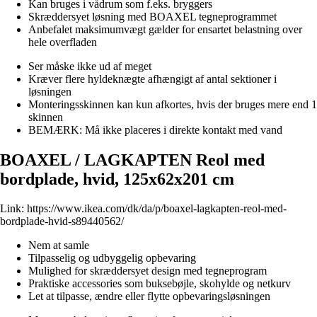
Kan bruges i vådrum som f.eks. bryggers
Skræddersyet løsning med BOAXEL tegneprogrammet
Anbefalet maksimumvægt gælder for ensartet belastning over
hele overfladen
Ser måske ikke ud af meget
Kræver flere hyldeknægte afhængigt af antal sektioner i
løsningen
Monteringsskinnen kan kun afkortes, hvis der bruges mere end 1
skinnen
BEMÆRK: Må ikke placeres i direkte kontakt med vand
BOAXEL / LAGKAPTEN Reol med
bordplade, hvid, 125x62x201 cm
Link:
https://www.ikea.com/dk/da/p/boaxel-lagkapten-reol-med-
bordplade-hvid-s89440562/
Nem at samle
Tilpasselig og udbyggelig opbevaring
Mulighed for skræddersyet design med tegneprogram
Praktiske accessories som buksebøjle, skohylde og netkurv
Let at tilpasse, ændre eller flytte opbevaringsløsningen