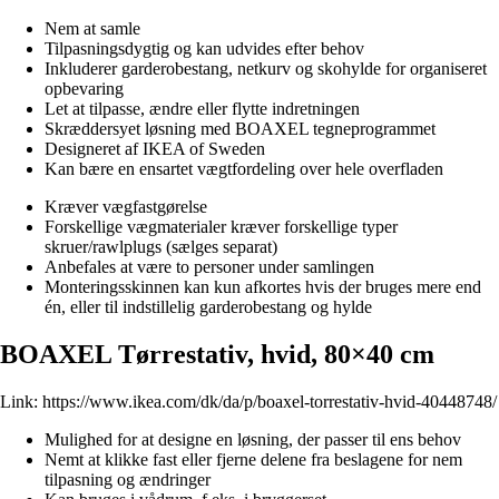
Nem at samle
Tilpasningsdygtig og kan udvides efter behov
Inkluderer garderobestang, netkurv og skohylde for organiseret
opbevaring
Let at tilpasse, ændre eller flytte indretningen
Skræddersyet løsning med BOAXEL tegneprogrammet
Designeret af IKEA of Sweden
Kan bære en ensartet vægtfordeling over hele overfladen
Kræver vægfastgørelse
Forskellige vægmaterialer kræver forskellige typer
skruer/rawlplugs (sælges separat)
Anbefales at være to personer under samlingen
Monteringsskinnen kan kun afkortes hvis der bruges mere end
én, eller til indstillelig garderobestang og hylde
BOAXEL Tørrestativ, hvid, 80×40 cm
Link:
https://www.ikea.com/dk/da/p/boaxel-torrestativ-hvid-40448748/
Mulighed for at designe en løsning, der passer til ens behov
Nemt at klikke fast eller fjerne delene fra beslagene for nem
tilpasning og ændringer