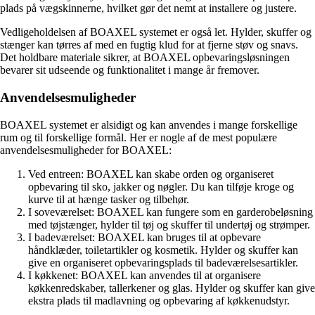
plads på vægskinnerne, hvilket gør det nemt at installere og justere.
Vedligeholdelsen af BOAXEL systemet er også let. Hylder, skuffer og
stænger kan tørres af med en fugtig klud for at fjerne støv og snavs.
Det holdbare materiale sikrer, at BOAXEL opbevaringsløsningen
bevarer sit udseende og funktionalitet i mange år fremover.
Anvendelsesmuligheder
BOAXEL systemet er alsidigt og kan anvendes i mange forskellige
rum og til forskellige formål. Her er nogle af de mest populære
anvendelsesmuligheder for BOAXEL:
Ved entreen: BOAXEL kan skabe orden og organiseret
opbevaring til sko, jakker og nøgler. Du kan tilføje kroge og
kurve til at hænge tasker og tilbehør.
I soveværelset: BOAXEL kan fungere som en garderobeløsning
med tøjstænger, hylder til tøj og skuffer til undertøj og strømper.
I badeværelset: BOAXEL kan bruges til at opbevare
håndklæder, toiletartikler og kosmetik. Hylder og skuffer kan
give en organiseret opbevaringsplads til badeværelsesartikler.
I køkkenet: BOAXEL kan anvendes til at organisere
køkkenredskaber, tallerkener og glas. Hylder og skuffer kan give
ekstra plads til madlavning og opbevaring af køkkenudstyr.