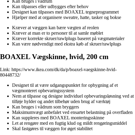
Kan bruges i vådrum
Kan tilpasses eller udbygges efter behov
Designet kan tilpasses med BOAXEL tegneprogrammet
Hjælper med at organisere sweatre, hatte, tasker og bokse
Kræver at væggen kan bære vægten af reolen
Kræver at man er to personer til at samle møblet
Kræver korrekte skruer/rawlplugs baseret på vægmaterialer
Kan være nødvendigt med ekstra køb af skruer/rawlplugs
BOAXEL Vægskinne, hvid, 200 cm
Link:
https://www.ikea.com/dk/da/p/boaxel-vaegskinne-hvid-
80448732/
Designet til at være udgangspunktet for opbygning af et
vægmonteret opbevaringssystem
Nem at tilpasse og designe individuel opbevaringsløsning ved at
tilføje hylder og andet tilbehør uden brug af værktøj
Kan bruges i vådrum som bryggers
Maksimumvægt anbefalet ved ensartet belastning på overfladen
Kan suppleres med BOAXEL monteringsskinne
Let at rengøre med en fugtig klud og mildt rengøringsmiddel
Skal fastgøres til væggen for øget stabilitet