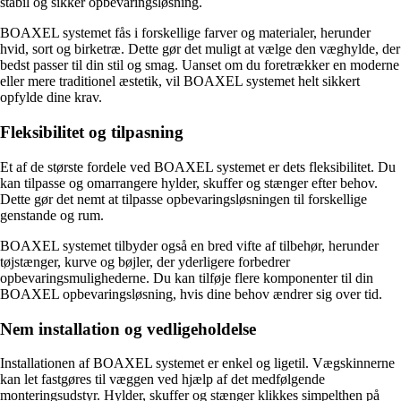
stabil og sikker opbevaringsløsning.
BOAXEL systemet fås i forskellige farver og materialer, herunder
hvid, sort og birketræ. Dette gør det muligt at vælge den væghylde, der
bedst passer til din stil og smag. Uanset om du foretrækker en moderne
eller mere traditionel æstetik, vil BOAXEL systemet helt sikkert
opfylde dine krav.
Fleksibilitet og tilpasning
Et af de største fordele ved BOAXEL systemet er dets fleksibilitet. Du
kan tilpasse og omarrangere hylder, skuffer og stænger efter behov.
Dette gør det nemt at tilpasse opbevaringsløsningen til forskellige
genstande og rum.
BOAXEL systemet tilbyder også en bred vifte af tilbehør, herunder
tøjstænger, kurve og bøjler, der yderligere forbedrer
opbevaringsmulighederne. Du kan tilføje flere komponenter til din
BOAXEL opbevaringsløsning, hvis dine behov ændrer sig over tid.
Nem installation og vedligeholdelse
Installationen af BOAXEL systemet er enkel og ligetil. Vægskinnerne
kan let fastgøres til væggen ved hjælp af det medfølgende
monteringsudstyr. Hylder, skuffer og stænger klikkes simpelthen på