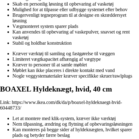
Skab en personlig løsning til opbevaring af vasketøj
Mulighed for at tilpasse eller udbygge systemet efter behov
Brugervenligt tegneprogram til at designe en skræddersyet
løsning
Vægmonteret system sparer plads
Kan anvendes til opbevaring af vaskepulver, snavset og rent
vasketøj
Stabil og holdbar konstruktion
Kræver værktøj til samling og fastgørelse til væggen
Limiteret vægtkapacitet afhængig af vægtype
Kræver to personer til at samle møblet
Møblet kan ikke placeres i direkte kontakt med vand
Nogle veggystematerialer kræver specifikke skruer/rawlplugs
BOAXEL Hyldeknægt, hvid, 40 cm
Link:
https://www.ikea.com/dk/da/p/boaxel-hyldeknaegt-hvid-
60448733/
Let at montere med klik-system, kræver ikke værktøj
Nem tilpasning, ændring og flytning af opbevaringsløsningen
Kan monteres på begge sider af hyldeknægten, hvilket sparer
plads og betyder færre beslag