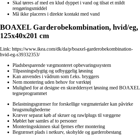
Skal tørres af med en klud dyppet i vand og tilsat et mildt
rengøringsmiddel
Må ikke placeres i direkte kontakt med vand
BOAXEL Garderobekombination, hvid/eg,
125x40x201 cm
Link:
https://www.ikea.com/dk/da/p/boaxel-garderobekombination-
hvid-eg-s39332353/
Pladsbesparende vægmonteret opbevaringssystem
Tilpasningsdygtig og udbyggelig løsning
Kan anvendes i vådrum som f.eks. bryggers
Nem montering uden behov for værktøj
Mulighed for at designe en skræddersyet løsning med BOAXEL
tegneprogrammet
Belastningsgrænser for forskellige vægmaterialer kan påvirke
brugsmulighederne
Kræver separat køb af skruer og rawlplugs til væggene
Møblet bør samles af to personer
Monteringsskinnen skal fjernes efter montering
Begrænset plads i netkurv, skohylde og garderobestang