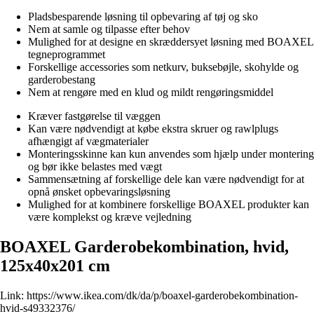
Pladsbesparende løsning til opbevaring af tøj og sko
Nem at samle og tilpasse efter behov
Mulighed for at designe en skræddersyet løsning med BOAXEL
tegneprogrammet
Forskellige accessories som netkurv, buksebøjle, skohylde og
garderobestang
Nem at rengøre med en klud og mildt rengøringsmiddel
Kræver fastgørelse til væggen
Kan være nødvendigt at købe ekstra skruer og rawlplugs
afhængigt af vægmaterialer
Monteringsskinne kan kun anvendes som hjælp under montering
og bør ikke belastes med vægt
Sammensætning af forskellige dele kan være nødvendigt for at
opnå ønsket opbevaringsløsning
Mulighed for at kombinere forskellige BOAXEL produkter kan
være komplekst og kræve vejledning
BOAXEL Garderobekombination, hvid,
125x40x201 cm
Link:
https://www.ikea.com/dk/da/p/boaxel-garderobekombination-
hvid-s49332376/