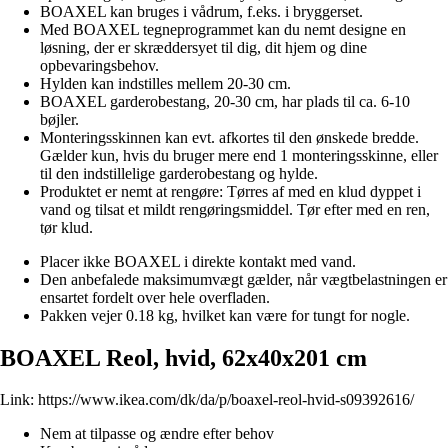
BOAXEL kan bruges i vådrum, f.eks. i bryggerset.
Med BOAXEL tegneprogrammet kan du nemt designe en
løsning, der er skræddersyet til dig, dit hjem og dine
opbevaringsbehov.
Hylden kan indstilles mellem 20-30 cm.
BOAXEL garderobestang, 20-30 cm, har plads til ca. 6-10
bøjler.
Monteringsskinnen kan evt. afkortes til den ønskede bredde.
Gælder kun, hvis du bruger mere end 1 monteringsskinne, eller
til den indstillelige garderobestang og hylde.
Produktet er nemt at rengøre: Tørres af med en klud dyppet i
vand og tilsat et mildt rengøringsmiddel. Tør efter med en ren,
tør klud.
Placer ikke BOAXEL i direkte kontakt med vand.
Den anbefalede maksimumvægt gælder, når vægtbelastningen er
ensartet fordelt over hele overfladen.
Pakken vejer 0.18 kg, hvilket kan være for tungt for nogle.
BOAXEL Reol, hvid, 62x40x201 cm
Link:
https://www.ikea.com/dk/da/p/boaxel-reol-hvid-s09392616/
Nem at tilpasse og ændre efter behov