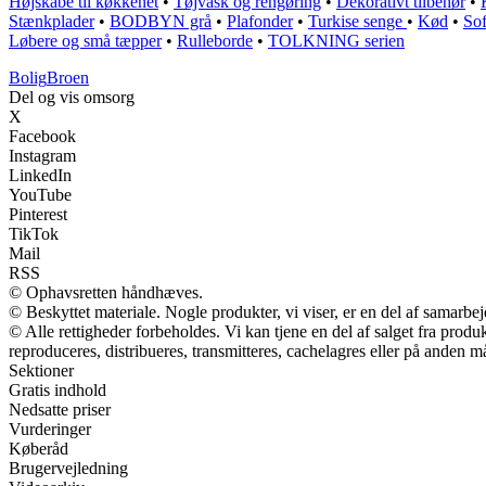
Højskabe til køkkenet
•
Tøjvask og rengøring
•
Dekorativt tilbehør
•
Stænkplader
•
BODBYN grå
•
Plafonder
•
Turkise senge
•
Kød
•
Sof
Løbere og små tæpper
•
Rulleborde
•
TOLKNING serien
Bolig
Broen
Del og vis omsorg
X
Facebook
Instagram
LinkedIn
YouTube
Pinterest
TikTok
Mail
RSS
© Ophavsretten håndhæves.
© Beskyttet materiale. Nogle produkter, vi viser, er en del af samarbe
© Alle rettigheder forbeholdes. Vi kan tjene en del af salget fra prod
reproduceres, distribueres, transmitteres, cachelagres eller på anden m
Sektioner
Gratis indhold
Nedsatte priser
Vurderinger
Køberåd
Brugervejledning