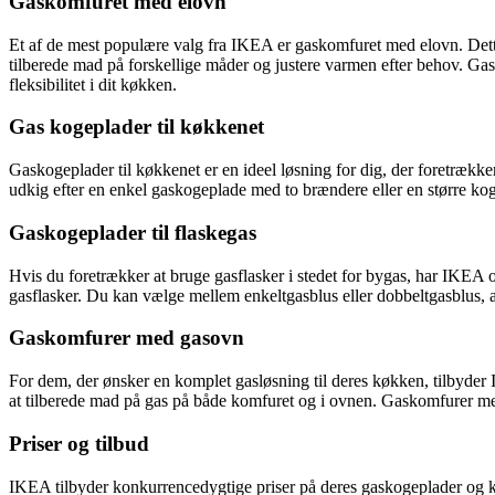
Gaskomfuret med elovn
Et af de mest populære valg fra IKEA er gaskomfuret med elovn. Det
tilberede mad på forskellige måder og justere varmen efter behov. Gas
fleksibilitet i dit køkken.
Gas kogeplader til køkkenet
Gaskogeplader til køkkenet er en ideel løsning for dig, der foretrække
udkig efter en enkel gaskogeplade med to brændere eller en større ko
Gaskogeplader til flaskegas
Hvis du foretrækker at bruge gasflasker i stedet for bygas, har IKEA o
gasflasker. Du kan vælge mellem enkeltgasblus eller dobbeltgasblus, al
Gaskomfurer med gasovn
For dem, der ønsker en komplet gasløsning til deres køkken, tilbyd
at tilberede mad på gas på både komfuret og i ovnen. Gaskomfurer med
Priser og tilbud
IKEA tilbyder konkurrencedygtige priser på deres gaskogeplader og kom