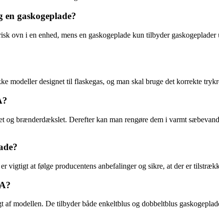
g en gaskogeplade?
sk ovn i en enhed, mens en gaskogeplade kun tilbyder gaskogeplader u
 modeller designet til flaskegas, og man skal bruge det korrekte trykre
A?
eret og brænderdækslet. Derefter kan man rengøre dem i varmt sæbevand 
lade?
vigtigt at følge producentens anbefalinger og sikre, at der er tilstrækk
EA?
 af modellen. De tilbyder både enkeltblus og dobbeltblus gaskogeplader