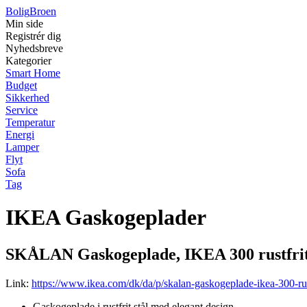
Bolig
Broen
Min side
Registrér dig
Nyhedsbreve
Kategorier
Smart Home
Budget
Sikkerhed
Service
Temperatur
Energi
Lamper
Flyt
Sofa
Tag
IKEA Gaskogeplader
SKÅLAN Gaskogeplade, IKEA 300 rustfrit 
Link:
https://www.ikea.com/dk/da/p/skalan-gaskogeplade-ikea-300-rus
Gaskogeplade i rustfrit stål med elegant design