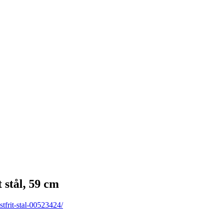
stål, 59 cm
tfrit-stal-00523424/