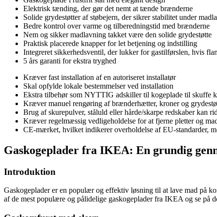
Elektrisk tænding, der gør det nemt at tænde brænderne
Solide grydestøtter af støbejern, der sikrer stabilitet under madl
Bedre kontrol over varme og tilberedningstid med brænderne
Nem og sikker madlavning takket være den solide grydestøtte
Praktisk placerede knapper for let betjening og indstilling
Integreret sikkerhedsventil, der lukker for gastilførslen, hvis f
5 års garanti for ekstra tryghed
Kræver fast installation af en autoriseret installatør
Skal opfylde lokale bestemmelser ved installation
Ekstra tilbehør som NYTTIG adskiller til kogeplade til skuffe
Kræver manuel rengøring af brænderhætter, kroner og grydestø
Brug af skurepulver, ståluld eller hårde/skarpe redskaber kan ri
Kræver regelmæssig vedligeholdelse for at fjerne pletter og mad
CE-mærket, hvilket indikerer overholdelse af EU-standarder, m
Gaskogeplader fra IKEA: En grundig gen
Introduktion
Gaskogeplader er en populær og effektiv løsning til at lave mad på komf
af de mest populære og pålidelige gaskogeplader fra IKEA og se på d