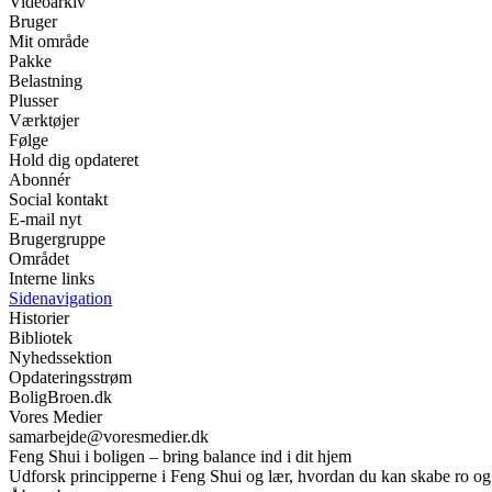
Videoarkiv
Bruger
Mit område
Pakke
Belastning
Plusser
Værktøjer
Følge
Hold dig opdateret
Abonnér
Social kontakt
E-mail nyt
Brugergruppe
Området
Interne links
Sidenavigation
Historier
Bibliotek
Nyhedssektion
Opdateringsstrøm
BoligBroen.dk
Vores Medier
samarbejde@voresmedier.dk
Feng Shui i boligen – bring balance ind i dit hjem
Udforsk principperne i Feng Shui og lær, hvordan du kan skabe ro og ha