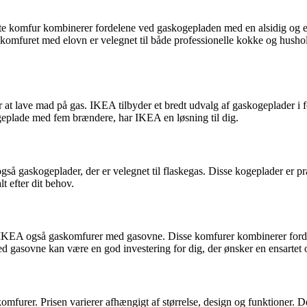
te komfur kombinerer fordelene ved gaskogepladen med en alsidig og en
komfuret med elovn er velegnet til både professionelle kokke og hushol
r at lave mad på gas. IKEA tilbyder et bredt udvalg af gaskogeplader i f
geplade med fem brændere, har IKEA en løsning til dig.
gså gaskogeplader, der er velegnet til flaskegas. Disse kogeplader er pr
t efter dit behov.
er IKEA også gaskomfurer med gasovne. Disse komfurer kombinerer forde
 gasovne kan være en god investering for dig, der ønsker en ensartet 
furer. Prisen varierer afhængigt af størrelse, design og funktioner. D