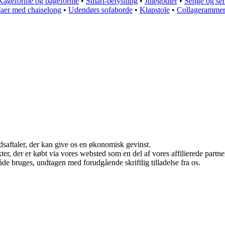
Kageforme og bageforme
•
Smart-belysning
•
Julegodter
•
Senge og sen
aer med chaiselong
•
Udendørs sofaborde
•
Klapstole
•
Collageramme
jdsaftaler, der kan give os en økonomisk gevinst.
ukter, der er købt via vores websted som en del af vores affilierede par
åde bruges, undtagen med forudgående skriftlig tilladelse fra os.