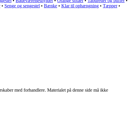
gestel
•
Badeværelseshylder
•
Orange sofaer
•
Taburetter og puffer
•
r
•
Senge og sengestel
•
Bænke
•
Klar til ophængning
•
Tæpper
•
tnerskaber med forhandlere. Materialet på denne side må ikke