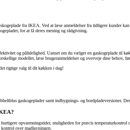
askogeplade fra IKEA. Ved at læse anmeldelser fra tidligere kunder kan d
ogeplader, for at få deres mening og rådgivning.
fektivitet og pålidelighed. Uanset om du vælger en gaskogeplade til k
forskellige modeller, læse brugeranmeldelser og overveje dine behov, før
t rigtige valg til dit køkken i dag!
 dobbeltblus gaskogeplader samt indbygnings- og bordpladeversioner. 
 IKEA?
 hurtigere opvarmningstider, muligheden for præcis temperaturkontrol o
e kontrol over madlavningen.