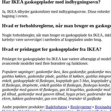
Har IKEA gaskogeplader med indbygningsovn?
Ja, IKEA tilbyder gaskomfurer med indbygningsovne. Disse enheder 
bagning i ovnen.
Hvad er forholdsreglerne, når man bruger en gasko
Nogle forholdsregler, når man bruger en gaskogeplade fra IKEA, inklude
kæledyr være uovervåget i nærheden af kogepladen under brug.
Hvad er prislægget for gaskogeplader fra IKEA?
Prislæget for gaskogeplader fra IKEA kan variere afhængigt af modellen
avancerede modeller med flere brændere og funktioner.
Populære søgninger: gaskomfur ikea, ikea gaskomfur, gaskomfur med e
gasblus køkken, gaskomfur plade, gasblus til køkken, gasblus integr
enkelt, gaskogeplade til flaskegas, kogeplade gas 5 blus, kogeplader g
til flaskegas, dropinette, enkelt gasblus til flaskegas, flaskegas kom
gaskomfur med gasovn til flaskegas, gas til kogeblus, gaskomfur med
på tilbud, gaskomfur med gasovn tilbud, bygas priser, gasbrænder køkke
elovn, køkken gasbrænder, gas ovn tilbud, brænder til gasflaske
Andre populære produkter:
Badeforhæng
•
Reolsystemer
•
Boxmadra