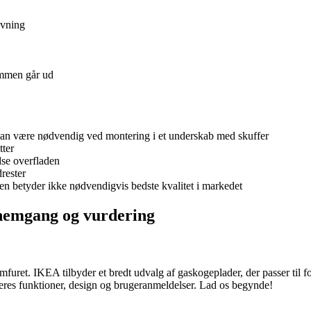
avning
lammen går ud
 kan være nødvendig ved montering i et underskab med skuffer
tter
dse overfladen
rester
en betyder ikke nødvendigvis bedste kvalitet i markedet
nemgang og vurdering
uret. IKEA tilbyder et bredt udvalg af gaskogeplader, der passer til for
eres funktioner, design og brugeranmeldelser. Lad os begynde!