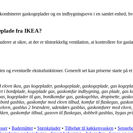
kombinerer gaskogeplader og en indbygningsovn i en samlet enhed, hv
geplade fra IKEA?
rer at sikre, at der er tilstrækkelig ventilation, at kontrollere for gas
 og eventuelle ekstrafunktioner. Generelt set kan priserne starte på et 
lovn ikea, gas kogeplader, gaskogeplade, gaskogeplade, gas kogeplade
eret i bordplade, kogeplade gas, gaskomfur indbygning, gas plade, gas
as, kogeplader til gas, bordkomfur gas, gaskogeblus, dropinette, gaskom
fur, bord gasblus, gaskomfur med elovn tilbud, komfur til flaskegas, ga
 elovn, gasblus 2 brændere, udendørs gasblus, gaskomfurer med elovn,
n, gaskomfur tilbud, gasovn til flaskegas, dobbelt gasblus, bygas pris,
sser
•
Bademåtter
•
Stænkplader
•
Tilbehør til køkkenvasken
•
Sengeb