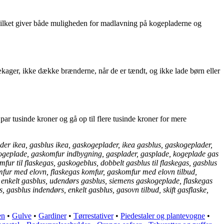
ilket giver både muligheden for madlavning på kogepladerne og
lækager, ikke dække brænderne, når de er tændt, og ikke lade børn eller
par tusinde kroner og gå op til flere tusinde kroner for mere
r ikea, gasblus ikea, gaskogeplader, ikea gasblus, gaskogeplader,
 kogeplade, gaskomfur indbygning, gasplader, gasplade, kogeplade gas
fur til flaskegas, gaskogeblus, dobbelt gasblus til flaskegas, gasblus
skomfur med elovn, flaskegas komfur, gaskomfur med elovn tilbud,
 enkelt gasblus, udendørs gasblus, siemens gaskogeplade, flaskegas
 gasblus indendørs, enkelt gasblus, gasovn tilbud, skift gasflaske,
en
•
Gulve
•
Gardiner
•
Tørrestativer
•
Piedestaler og plantevogne
•