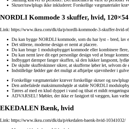
Skruer/rawlplugs ikke inkluderet: Forskellige vægmaterialer kræve
NORDLI Kommode 3 skuffer, hvid, 120×54
Link:
https://www.ikea.com/dk/da/p/nordli-kommode-3-skuffer-hvid-
Du kan bygge NORDLI kommode, som du har lyst – bred, lav eller 
Det stilrene, moderne design er nemt at placere.
Du kan bruge 1 modulopbygget kommode eller kombinere flere, så 
Du kan nemt lave dit eget personlige design ved at bruge kommode
Indbygget dæmper fanger skuffen, så den lukker langsomt, lydløs
De skjulte skuffeskinner sikrer, at skufferne løber let, selvom de e
Indstillelige fødder gør det muligt at afhjælpe ujævnheder i gulve
Forskellige vægmaterialer kræver forskellige skruer og rawlplugs
Den anbefalede maksimumshøjde at stable NORDLI modulopby
Tørres af med en klud dyppet i vand og tilsat et mildt rengørings
ADVARSEL! Møbler, der ikke er fastgjort til væggen, kan vælte.
EKEDALEN Bænk, hvid
Link:
https://www.ikea.com/dk/da/p/ekedalen-baenk-hvid-10341032/