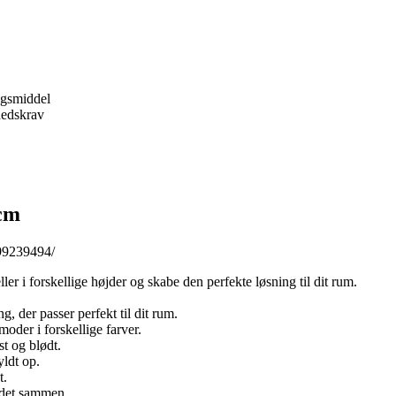
ngsmiddel
hedskrav
cm
s99239494/
i forskellige højder og skabe den perfekte løsning til dit rum.
 der passer perfekt til dit rum.
oder i forskellige farver.
t og blødt.
yldt op.
t.
oldet sammen.