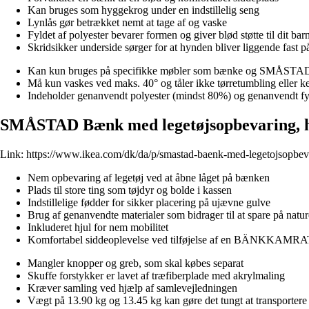
Kan bruges som hyggekrog under en indstillelig seng
Lynlås gør betrækket nemt at tage af og vaske
Fyldet af polyester bevarer formen og giver blød støtte til dit bar
Skridsikker underside sørger for at hynden bliver liggende fast p
Kan kun bruges på specifikke møbler som bænke og SMÅSTA
Må kun vaskes ved maks. 40° og tåler ikke tørretumbling eller k
Indeholder genanvendt polyester (mindst 80%) og genanvendt fyl
SMÅSTAD Bænk med legetøjsopbevaring, h
Link:
https://www.ikea.com/dk/da/p/smastad-baenk-med-legetojsopbev
Nem opbevaring af legetøj ved at åbne låget på bænken
Plads til store ting som tøjdyr og bolde i kassen
Indstillelige fødder for sikker placering på ujævne gulve
Brug af genanvendte materialer som bidrager til at spare på natu
Inkluderet hjul for nem mobilitet
Komfortabel siddeoplevelse ved tilføjelse af en BÄNKKAMRA
Mangler knopper og greb, som skal købes separat
Skuffe forstykker er lavet af træfiberplade med akrylmaling
Kræver samling ved hjælp af samlevejledningen
Vægt på 13.90 kg og 13.45 kg kan gøre det tungt at transportere