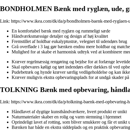
BONDHOLMEN Bænk med ryglæn, ude, grå
Link:
https://www.ikea.com/dk/da/p/bondholmen-baenk-med-ryglaen-
En komfortabel bænk med ryglæn og rummeligt sæde
Håndværksmæssige detaljer og design af høj kvalitet
Fremstillet af holdbar eukalyptustræ, velegnet til udendørs brug
Grå overflade i 3 lag gør bænken endnu mere holdbar og matche
Mulighed for at skabe et harmonisk udtryk ved at kombiner
Kræver regelmæssig rengøring og bejdse for at forlænge levetide
Skal opbevares køligt og tørt indendørs eller dækkes til ved opb
Pudebetræk og hynde kræver særlig vedligeholdelse og kan ikk
Kræver muligvis ekstra opbevaringsplads for at undgå skader på 
TOLKNING Bænk med opbevaring, håndlave
Link:
https://www.ikea.com/dk/da/p/tolkning-baenk-med-opbevaring-h
Håndlavet af dygtige kunsthåndværkere, hvert produkt er unikt
Naturmaterialer skaber en rolig og varm stemning i hjemmet
Oprindeligt lavet af rotting, som bliver smukkere og får et unikt
Bænken har både en ekstra siddeplads og en praktisk opbevarin