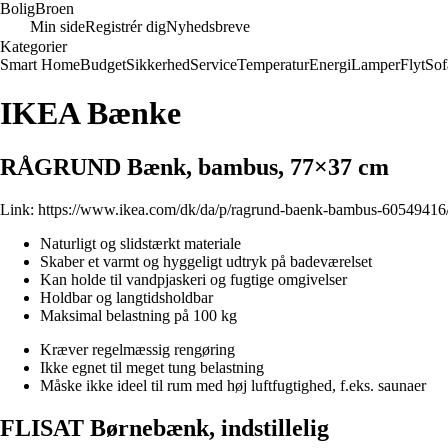
Bolig
Broen
Min side
Registrér dig
Nyhedsbreve
Kategorier
Smart Home
Budget
Sikkerhed
Service
Temperatur
Energi
Lamper
Flyt
Sof
IKEA Bænke
RÅGRUND Bænk, bambus, 77×37 cm
Link:
https://www.ikea.com/dk/da/p/ragrund-baenk-bambus-60549416
Naturligt og slidstærkt materiale
Skaber et varmt og hyggeligt udtryk på badeværelset
Kan holde til vandpjaskeri og fugtige omgivelser
Holdbar og langtidsholdbar
Maksimal belastning på 100 kg
Kræver regelmæssig rengøring
Ikke egnet til meget tung belastning
Måske ikke ideel til rum med høj luftfugtighed, f.eks. saunaer
FLISAT Børnebænk, indstillelig