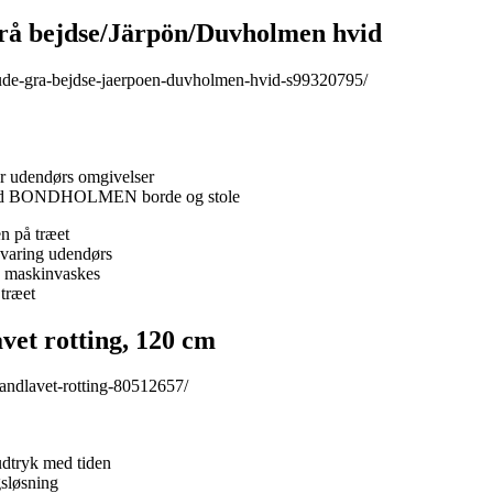
 bejdse/Järpön/Duvholmen hvid
ude-gra-bejdse-jaerpoen-duvholmen-hvid-s99320795/
r udendørs omgivelser
e med BONDHOLMEN borde og stole
n på træet
evaring udendørs
e maskinvaskes
træet
t rotting, 120 cm
andlavet-rotting-80512657/
 udtryk med tiden
gsløsning