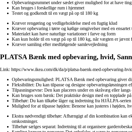
Opbevaringsrummet under sædet giver mulighed for at have ting
Kan bruges i forskellige rum i hjemmet
Testet og godkendt til en vægt på op til 180 kg
Kræver rengøring og vedligeholdelse med en fugtig klud
Kræver opbevaring i tørre og kølige omgivelser med en ensartet
Materialet kan have naturlige variationer i farve og form
Kan kun holde til en vægt på op til 180 kg, når vægten er jævnt f
Kræver samling efter medfølgende samlevejledning
PLATSA Bænk med opbevaring, hvid, Sanni
Link:
https://www.ikea.com/dk/da/p/platsa-baenk-med-opbevaring-hvi
Opbevaringsmulighed: PLATSA Bænk med opbevaring giver dig mu
Fleksibilitet: Du kan tilpasse og designe opbevaringsløsningen e
Tilpasningsevne: Den kan placeres under en skråvæg eller langs
Kan bruges som bænk: Det praktiske design med en topplade på d
Tilbehør: Du kan tilkøbe låger og indretning fra HJÄLPA-serien
Mulighed for at tilpasse højden: Benene kan justeres i højden, hv
Ekstra nødvendigt tilbehør: Afhængigt af din kombination kan
omkostninger.
Tilbehør sælges separat: Indretning til at organisere garderobesk
Samling kræver to personer: Det anbefales at være to personer v