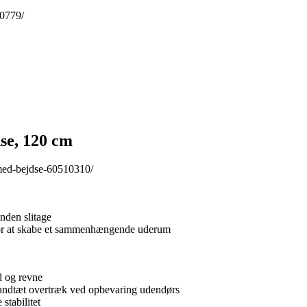
90779/
e, 120 cm
med-bejdse-60510310/
nden slitage
r at skabe et sammenhængende uderum
ud og revne
 vandtæt overtræk ved opbevaring udendørs
stabilitet