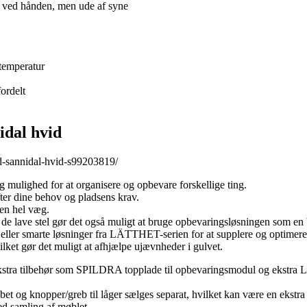
 ved hånden, men ude af syne
 temperatur
ordelt
dal hvid
d-sannidal-hvid-s99203819/
lighed for at organisere og opbevare forskellige ting.
fter dine behov og pladsens krav.
 en hel væg.
e lave stel gør det også muligt at bruge opbevaringsløsningen som en
 eller smarte løsninger fra LÄTTHET-serien for at supplere og optime
ilket gør det muligt at afhjælpe ujævnheder i gulvet.
 ekstra tilbehør som SPILDRA topplade til opbevaringsmodul og ekstr
abet og knopper/greb til låger sælges separat, hvilket kan være en ekstr
ed samling af møblet.