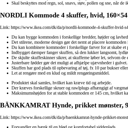
Skal beskyttes mod regn, sol, snavs, støv, pollen og sne, når de i
NORDLI Kommode 4 skuffer, hvid, 160×54
Link:
https://www.ikea.com/dk/da/p/nordli-kommode-4-skuffer-hvid-
Du kan bygge kommoden i forskellige bredder, højder og lavheder,
Det stilrene, moderne design gør det nemt at placere kommoden i
Du kan kombinere kommoder i forskellige farver for at skabe et p
Indbygget dæmper fanger skuffen, så den lukker langsomt, lydløs
De skjulte skuffeskinner sikrer, at skufferne løber let, selvom de e
Justerbare fødder gør det muligt at afhjælpe ujævnheder i gulvet.
Skuffen har god plads til opbevaring af tøj, fx 10 par bukser elle
Let at rengøre med en klud og mildt rengøringsmiddel.
Produktet skal samles, hvilket kan kræve tid og arbejde.
Der kræves forskellige skruer og rawlplugs afhængigt af vægmate
Maksimumshøjden for at stable kommoden er 145 cm, hvilket ka
BÄNKKAMRAT Hynde, prikket mønster, 9
Link:
https://www.ikea.com/dk/da/p/baenkkamrat-hynde-prikket-mons
Forvandler en bænk til en blød og komfortabel siddeplads