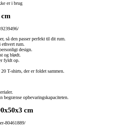
kke er i brug
 cm
s49239496/
 så den passer perfekt til dit rum.
 ethvert rum.
ersonligt design.
t og blødt.
r fyldt op.
r 20 T-shirts, der er foldet sammen.
rialer.
n begrænse opbevaringskapaciteten.
0x50x3 cm
ter-80461889/