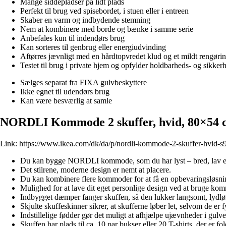
Mange siddepladser på lidt plads
Perfekt til brug ved spisebordet, i stuen eller i entreen
Skaber en varm og indbydende stemning
Nem at kombinere med borde og bænke i samme serie
Anbefales kun til indendørs brug
Kan sorteres til genbrug eller energiudvinding
Aftørres jævnligt med en hårdtopvredet klud og et mildt rengøri
Testet til brug i private hjem og opfylder holdbarheds- og sikker
Sælges separat fra FIXA gulvbeskyttere
Ikke egnet til udendørs brug
Kan være besværlig at samle
NORDLI Kommode 2 skuffer, hvid, 80×54 
Link:
https://www.ikea.com/dk/da/p/nordli-kommode-2-skuffer-hvid-
Du kan bygge NORDLI kommode, som du har lyst – bred, lav eller 
Det stilrene, moderne design er nemt at placere.
Du kan kombinere flere kommoder for at få en opbevaringsløsning,
Mulighed for at lave dit eget personlige design ved at bruge komm
Indbygget dæmper fanger skuffen, så den lukker langsomt, lydløs
Skjulte skuffeskinner sikrer, at skufferne løber let, selvom de er f
Indstillelige fødder gør det muligt at afhjælpe ujævnheder i gulve
Skuffen har plads til ca. 10 par bukser eller 20 T-shirts, der er f