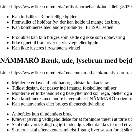
Link:
https://www.ikea.com/dk/da/p/flisat-bornebaenk-indstillelig-802
Kan indstilles i 3 forskellige højder
Fremstillet af holdbar fyr, der kan holde til mange års brug
Kan kombineres med andre produkter i FLISAT serien
Produktet kan kun bruges som sæde og ikke som opbevaring
Ikke egnet til børn over en vis vægt eller højde
Kan ikke justeres i rygstøttens vinkel
NÄMMARÖ Bænk, ude, lysebrun med bejds
Link:
https://www.ikea.com/dk/da/p/naemmaroe-baenk-ude-lysebrun-
Møblerne er lavet af holdbart og slidstærkt akacietræ
Tidløst design, der passer ind i mange forskellige miljøer
Møblerne er forbehandlet og beskyttet mod sol, regn, pletter og a
Kan kombineres med andre havemøbler i NÄMMARÖ serien fo
Kan genanvendes eller bruges til energiudvinding
Anbefales kun til udendørs brug
Kræver jævnlig vedligeholdelse for at forhindre træet i at tørre 
Skal opbevares køligt og tørt indendørs eller dækkes til med et
Skruerne skal efterspændes mindst 1 gang hver sæson for at sikre 