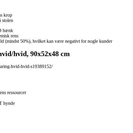
ns krop
å stolen
D bænk
emisk rens
d (mindst 50%), hvilket kan være negativt for nogle kunder
vid/hvid, 90x52x48 cm
aring-hvid-hvid-s19389152/
rens ressourcer
T hynde