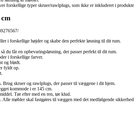
r forskellige typer skruer/rawlplugs, som ikke er inkluderet i produkte
 cm
s69276567/
i forskellige højder og skabe den perfekte løsning til dit rum.
du får en opbevaringsløsning, der passer perfekt til dit rum.
r i forskellige farver.
t og blødt.
r fyldt op.
t.
. Brug skruer og rawlplugs, der passer til væggene i dit hjem.
gget kommode i er 145 cm.
middel. Tør efter med en ren, tør klud.
 Alle møbler skal fastgøres til væggen med det medfølgende sikkerhedsb