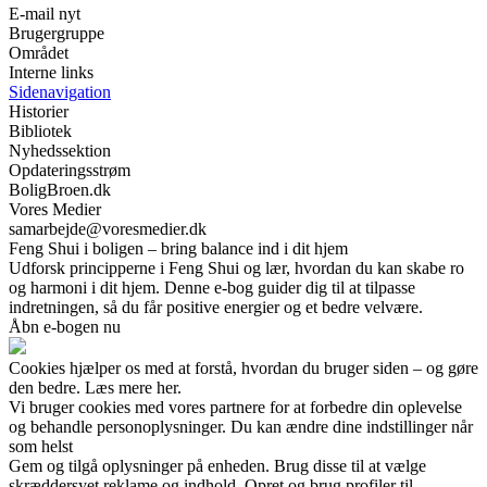
E-mail nyt
Brugergruppe
Området
Interne links
Sidenavigation
Historier
Bibliotek
Nyhedssektion
Opdateringsstrøm
BoligBroen.dk
Vores Medier
samarbejde@voresmedier.dk
Feng Shui i boligen – bring balance ind i dit hjem
Udforsk principperne i Feng Shui og lær, hvordan du kan skabe ro
og harmoni i dit hjem. Denne e-bog guider dig til at tilpasse
indretningen, så du får positive energier og et bedre velvære.
Åbn e-bogen nu
Cookies hjælper os med at forstå, hvordan du bruger siden – og gøre
den bedre. Læs mere her.
Vi bruger cookies med vores partnere for at forbedre din oplevelse
og behandle personoplysninger. Du kan ændre dine indstillinger når
som helst
Gem og tilgå oplysninger på enheden. Brug disse til at vælge
skræddersyet reklame og indhold. Opret og brug profiler til