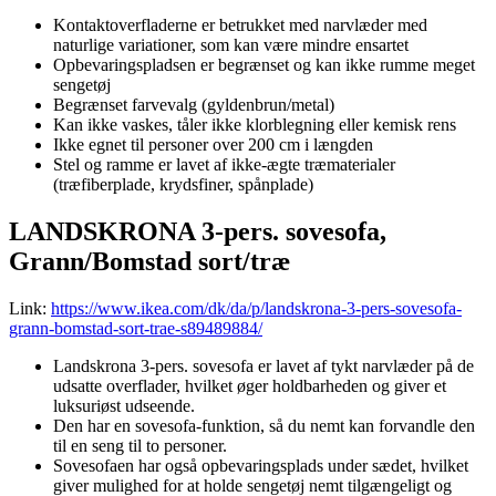
Kontaktoverfladerne er betrukket med narvlæder med
naturlige variationer, som kan være mindre ensartet
Opbevaringspladsen er begrænset og kan ikke rumme meget
sengetøj
Begrænset farvevalg (gyldenbrun/metal)
Kan ikke vaskes, tåler ikke klorblegning eller kemisk rens
Ikke egnet til personer over 200 cm i længden
Stel og ramme er lavet af ikke-ægte træmaterialer
(træfiberplade, krydsfiner, spånplade)
LANDSKRONA 3-pers. sovesofa,
Grann/Bomstad sort/træ
Link:
https://www.ikea.com/dk/da/p/landskrona-3-pers-sovesofa-
grann-bomstad-sort-trae-s89489884/
Landskrona 3-pers. sovesofa er lavet af tykt narvlæder på de
udsatte overflader, hvilket øger holdbarheden og giver et
luksuriøst udseende.
Den har en sovesofa-funktion, så du nemt kan forvandle den
til en seng til to personer.
Sovesofaen har også opbevaringsplads under sædet, hvilket
giver mulighed for at holde sengetøj nemt tilgængeligt og