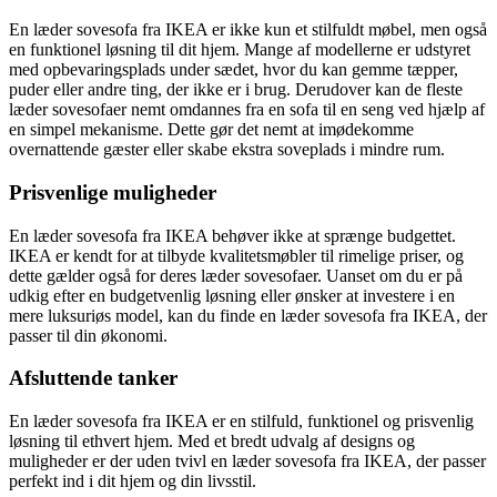
En læder sovesofa fra IKEA er ikke kun et stilfuldt møbel, men også
en funktionel løsning til dit hjem. Mange af modellerne er udstyret
med opbevaringsplads under sædet, hvor du kan gemme tæpper,
puder eller andre ting, der ikke er i brug. Derudover kan de fleste
læder sovesofaer nemt omdannes fra en sofa til en seng ved hjælp af
en simpel mekanisme. Dette gør det nemt at imødekomme
overnattende gæster eller skabe ekstra soveplads i mindre rum.
Prisvenlige muligheder
En læder sovesofa fra IKEA behøver ikke at sprænge budgettet.
IKEA er kendt for at tilbyde kvalitetsmøbler til rimelige priser, og
dette gælder også for deres læder sovesofaer. Uanset om du er på
udkig efter en budgetvenlig løsning eller ønsker at investere i en
mere luksuriøs model, kan du finde en læder sovesofa fra IKEA, der
passer til din økonomi.
Afsluttende tanker
En læder sovesofa fra IKEA er en stilfuld, funktionel og prisvenlig
løsning til ethvert hjem. Med et bredt udvalg af designs og
muligheder er der uden tvivl en læder sovesofa fra IKEA, der passer
perfekt ind i dit hjem og din livsstil.