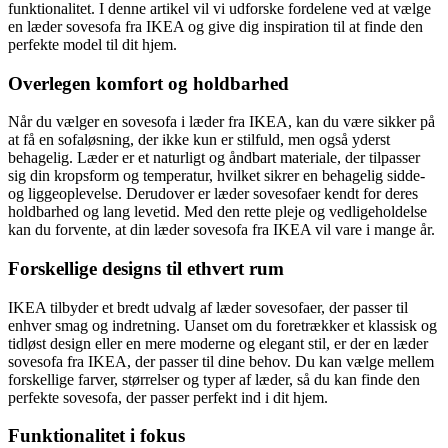
funktionalitet. I denne artikel vil vi udforske fordelene ved at vælge
en læder sovesofa fra IKEA og give dig inspiration til at finde den
perfekte model til dit hjem.
Overlegen komfort og holdbarhed
Når du vælger en sovesofa i læder fra IKEA, kan du være sikker på
at få en sofaløsning, der ikke kun er stilfuld, men også yderst
behagelig. Læder er et naturligt og åndbart materiale, der tilpasser
sig din kropsform og temperatur, hvilket sikrer en behagelig sidde-
og liggeoplevelse. Derudover er læder sovesofaer kendt for deres
holdbarhed og lang levetid. Med den rette pleje og vedligeholdelse
kan du forvente, at din læder sovesofa fra IKEA vil vare i mange år.
Forskellige designs til ethvert rum
IKEA tilbyder et bredt udvalg af læder sovesofaer, der passer til
enhver smag og indretning. Uanset om du foretrækker et klassisk og
tidløst design eller en mere moderne og elegant stil, er der en læder
sovesofa fra IKEA, der passer til dine behov. Du kan vælge mellem
forskellige farver, størrelser og typer af læder, så du kan finde den
perfekte sovesofa, der passer perfekt ind i dit hjem.
Funktionalitet i fokus