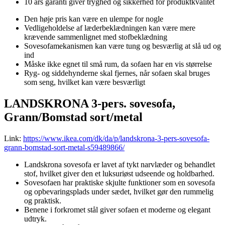
10 års garanti giver tryghed og sikkerhed for produktkvalitet
Den høje pris kan være en ulempe for nogle
Vedligeholdelse af læderbeklædningen kan være mere
krævende sammenlignet med stofbeklædning
Sovesofamekanismen kan være tung og besværlig at slå ud og
ind
Måske ikke egnet til små rum, da sofaen har en vis størrelse
Ryg- og siddehynderne skal fjernes, når sofaen skal bruges
som seng, hvilket kan være besværligt
LANDSKRONA 3-pers. sovesofa,
Grann/Bomstad sort/metal
Link:
https://www.ikea.com/dk/da/p/landskrona-3-pers-sovesofa-
grann-bomstad-sort-metal-s59489866/
Landskrona sovesofa er lavet af tykt narvlæder og behandlet
stof, hvilket giver den et luksuriøst udseende og holdbarhed.
Sovesofaen har praktiske skjulte funktioner som en sovesofa
og opbevaringsplads under sædet, hvilket gør den rummelig
og praktisk.
Benene i forkromet stål giver sofaen et moderne og elegant
udtryk.