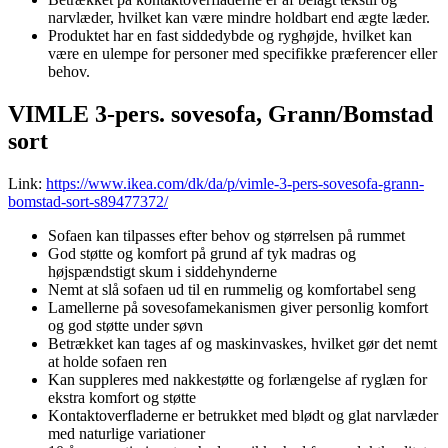
narvlæder, hvilket kan være mindre holdbart end ægte læder.
Produktet har en fast siddedybde og ryghøjde, hvilket kan
være en ulempe for personer med specifikke præferencer eller
behov.
VIMLE 3-pers. sovesofa, Grann/Bomstad
sort
Link:
https://www.ikea.com/dk/da/p/vimle-3-pers-sovesofa-grann-
bomstad-sort-s89477372/
Sofaen kan tilpasses efter behov og størrelsen på rummet
God støtte og komfort på grund af tyk madras og
højspændstigt skum i siddehynderne
Nemt at slå sofaen ud til en rummelig og komfortabel seng
Lamellerne på sovesofamekanismen giver personlig komfort
og god støtte under søvn
Betrækket kan tages af og maskinvaskes, hvilket gør det nemt
at holde sofaen ren
Kan suppleres med nakkestøtte og forlængelse af ryglæn for
ekstra komfort og støtte
Kontaktoverfladerne er betrukket med blødt og glat narvlæder
med naturlige variationer