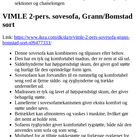
sektioner og chaiselongen
VIMLE 2-pers. sovesofa, Grann/Bomstad
sort
Link:
https://www.ikea.com/dk/da/p/vimle-2-pers-sovesofa-grann-
bomstad-sort-s09477333/
Denne sovesofa kan kombineres og tilpasses efter behov.
Den har en tyk og komfortabel madras, der er nem at slå ud.
Siddehynderne har højspændstigt skum, der giver god støtte
og hurtigt får den oprindelige form igen.
Sovesofaen kan forvandles til en rummelig og komfortabel
seng ved at fjerne sidde- og ryghynderne og trække
understellet ud.
Madrassen er tyk og lavet af højspændstigt skum, der giver
behagelig støtte.
Lamellerne i sovesofamekanismen giver ekstra komfort og
støtte under søvn.
Betrækket kan afmonteres og vaskes i maskine, hvilket gør
det nemt at holde rent.
Sofaens ryghynder giver komfortabel rygstøtte, både når den
anvendes som sofa og som seng.
Mulighed for at tilføje nakkestøtte og forlænge ryglænet for