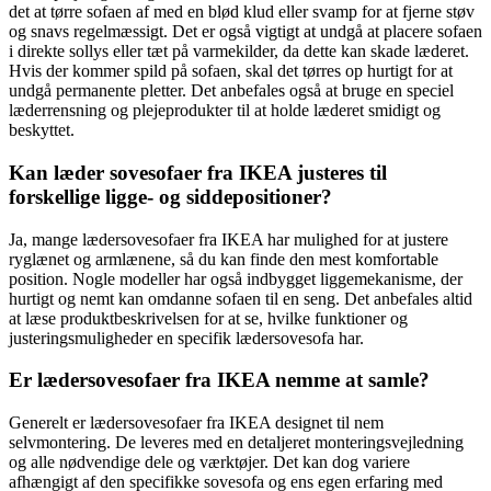
det at tørre sofaen af med en blød klud eller svamp for at fjerne støv
og snavs regelmæssigt. Det er også vigtigt at undgå at placere sofaen
i direkte sollys eller tæt på varmekilder, da dette kan skade læderet.
Hvis der kommer spild på sofaen, skal det tørres op hurtigt for at
undgå permanente pletter. Det anbefales også at bruge en speciel
læderrensning og plejeprodukter til at holde læderet smidigt og
beskyttet.
Kan læder sovesofaer fra IKEA justeres til
forskellige ligge- og siddepositioner?
Ja, mange lædersovesofaer fra IKEA har mulighed for at justere
ryglænet og armlænene, så du kan finde den mest komfortable
position. Nogle modeller har også indbygget liggemekanisme, der
hurtigt og nemt kan omdanne sofaen til en seng. Det anbefales altid
at læse produktbeskrivelsen for at se, hvilke funktioner og
justeringsmuligheder en specifik lædersovesofa har.
Er lædersovesofaer fra IKEA nemme at samle?
Generelt er lædersovesofaer fra IKEA designet til nem
selvmontering. De leveres med en detaljeret monteringsvejledning
og alle nødvendige dele og værktøjer. Det kan dog variere
afhængigt af den specifikke sovesofa og ens egen erfaring med