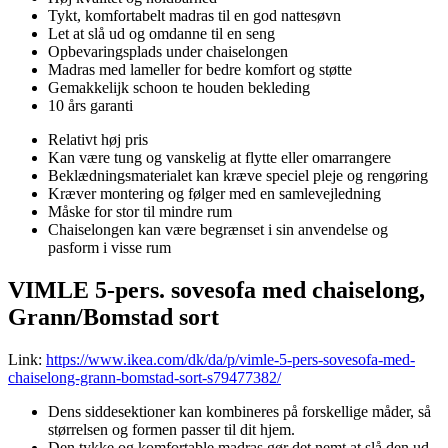
Tykt, komfortabelt madras til en god nattesøvn
Let at slå ud og omdanne til en seng
Opbevaringsplads under chaiselongen
Madras med lameller for bedre komfort og støtte
Gemakkelijk schoon te houden bekleding
10 års garanti
Relativt høj pris
Kan være tung og vanskelig at flytte eller omarrangere
Beklædningsmaterialet kan kræve speciel pleje og rengøring
Kræver montering og følger med en samlevejledning
Måske for stor til mindre rum
Chaiselongen kan være begrænset i sin anvendelse og
pasform i visse rum
VIMLE 5-pers. sovesofa med chaiselong,
Grann/Bomstad sort
Link:
https://www.ikea.com/dk/da/p/vimle-5-pers-sovesofa-med-
chaiselong-grann-bomstad-sort-s79477382/
Dens siddesektioner kan kombineres på forskellige måder, så
størrelsen og formen passer til dit hjem.
Den tykke og komfortable madras gør det nemt at slå den ud