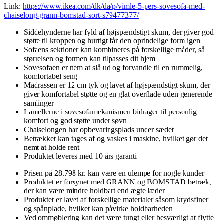
Link:
https://www.ikea.com/dk/da/p/vimle-5-pers-sovesofa-med-
chaiselong-grann-bomstad-sort-s79477377/
Siddehynderne har fyld af højspændstigt skum, der giver god
støtte til kroppen og hurtigt får den oprindelige form igen
Sofaens sektioner kan kombineres på forskellige måder, så
størrelsen og formen kan tilpasses dit hjem
Sovesofaen er nem at slå ud og forvandle til en rummelig,
komfortabel seng
Madrassen er 12 cm tyk og lavet af højspændstigt skum, der
giver komfortabel støtte og en glat overflade uden generende
samlinger
Lamellerne i sovesofamekanismen bidrager til personlig
komfort og god støtte under søvn
Chaiselongen har opbevaringsplads under sædet
Betrækket kan tages af og vaskes i maskine, hvilket gør det
nemt at holde rent
Produktet leveres med 10 års garanti
Prisen på 28.798 kr. kan være en ulempe for nogle kunder
Produktet er forsynet med GRANN og BOMSTAD betræk,
der kan være mindre holdbart end ægte læder
Produktet er lavet af forskellige materialer såsom krydsfiner
og spånplade, hvilket kan påvirke holdbarheden
Ved ommøblering kan det være tungt eller besværligt at flytte