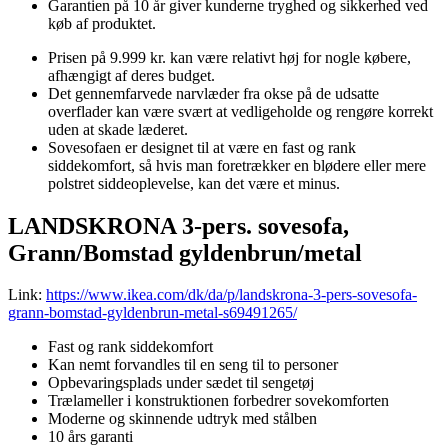
Garantien på 10 år giver kunderne tryghed og sikkerhed ved
køb af produktet.
Prisen på 9.999 kr. kan være relativt høj for nogle købere,
afhængigt af deres budget.
Det gennemfarvede narvlæder fra okse på de udsatte
overflader kan være svært at vedligeholde og rengøre korrekt
uden at skade læderet.
Sovesofaen er designet til at være en fast og rank
siddekomfort, så hvis man foretrækker en blødere eller mere
polstret siddeoplevelse, kan det være et minus.
LANDSKRONA 3-pers. sovesofa,
Grann/Bomstad gyldenbrun/metal
Link:
https://www.ikea.com/dk/da/p/landskrona-3-pers-sovesofa-
grann-bomstad-gyldenbrun-metal-s69491265/
Fast og rank siddekomfort
Kan nemt forvandles til en seng til to personer
Opbevaringsplads under sædet til sengetøj
Trælameller i konstruktionen forbedrer sovekomforten
Moderne og skinnende udtryk med stålben
10 års garanti