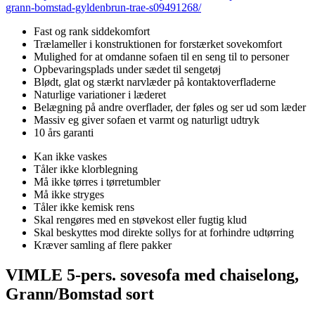
grann-bomstad-gyldenbrun-trae-s09491268/
Fast og rank siddekomfort
Trælameller i konstruktionen for forstærket sovekomfort
Mulighed for at omdanne sofaen til en seng til to personer
Opbevaringsplads under sædet til sengetøj
Blødt, glat og stærkt narvlæder på kontaktoverfladerne
Naturlige variationer i læderet
Belægning på andre overflader, der føles og ser ud som læder
Massiv eg giver sofaen et varmt og naturligt udtryk
10 års garanti
Kan ikke vaskes
Tåler ikke klorblegning
Må ikke tørres i tørretumbler
Må ikke stryges
Tåler ikke kemisk rens
Skal rengøres med en støvekost eller fugtig klud
Skal beskyttes mod direkte sollys for at forhindre udtørring
Kræver samling af flere pakker
VIMLE 5-pers. sovesofa med chaiselong,
Grann/Bomstad sort