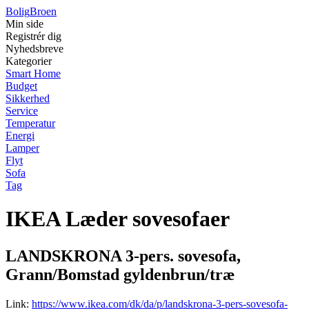
Bolig
Broen
Min side
Registrér dig
Nyhedsbreve
Kategorier
Smart Home
Budget
Sikkerhed
Service
Temperatur
Energi
Lamper
Flyt
Sofa
Tag
IKEA Læder sovesofaer
LANDSKRONA 3-pers. sovesofa,
Grann/Bomstad gyldenbrun/træ
Link:
https://www.ikea.com/dk/da/p/landskrona-3-pers-sovesofa-