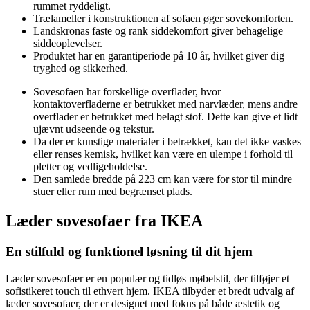
rummet ryddeligt.
Trælameller i konstruktionen af ​​sofaen øger sovekomforten.
Landskronas faste og rank siddekomfort giver behagelige
siddeoplevelser.
Produktet har en garantiperiode på 10 år, hvilket giver dig
tryghed og sikkerhed.
Sovesofaen har forskellige overflader, hvor
kontaktoverfladerne er betrukket med narvlæder, mens andre
overflader er betrukket med belagt stof. Dette kan give et lidt
ujævnt udseende og tekstur.
Da der er kunstige materialer i betrækket, kan det ikke vaskes
eller renses kemisk, hvilket kan være en ulempe i forhold til
pletter og vedligeholdelse.
Den samlede bredde på 223 cm kan være for stor til mindre
stuer eller rum med begrænset plads.
Læder sovesofaer fra IKEA
En stilfuld og funktionel løsning til dit hjem
Læder sovesofaer er en populær og tidløs møbelstil, der tilføjer et
sofistikeret touch til ethvert hjem. IKEA tilbyder et bredt udvalg af
læder sovesofaer, der er designet med fokus på både æstetik og