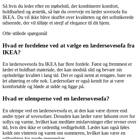
Så hvis du leder efter en møbelstil, der kombinerer komfort,
holdbarhed og æstetik, så bør du overveje en læder sovesofa fra
IKEA. Du vil ikke blive skuffet over kvaliteten og det sofistikerede
udseende, der vil tilføje et strejf af elegance til dit hjem.
Ofte stillede spørgsmål
Hvad er fordelene ved at vælge en lædersovesofa fra
IKEA?
En lædersovesofa fra IKEA har flere fordele. Først og fremmest er
læder et holdbart materiale, der kan modstå slid og bevare sin
oprindelige kvalitet i lang tid. Det er også nemt at rengøre, bare en
let aftørring er ofte nok. Lædersofaer er også kendt for at være
komfortable og bløde at sidde og ligge på.
Hvad er ulemperne ved en lædersovesofa?
En ulempe ved en lædersovesofa er, at den kan være dyrere end
andre typer af sovesofaer. Desuden kan læder være følsomt over for
sollys og varme, hvilket kan medføre misfarvninger eller revner over
tid, hvis den ikke er ordentlig vedligeholdt. Læder kan også føles
koldt om vinteren og varmt om sommeren, hvilket kan være en
udfordring for nogle mennesker.