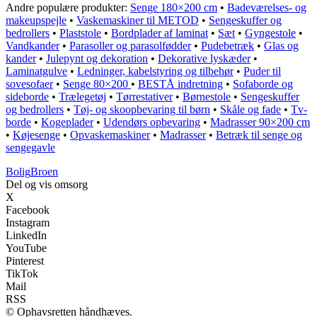
Andre populære produkter:
Senge 180×200 cm
•
Badeværelses- og
makeupspejle
•
Vaskemaskiner til METOD
•
Sengeskuffer og
bedrollers
•
Plaststole
•
Bordplader af laminat
•
Sæt
•
Gyngestole
•
Vandkander
•
Parasoller og parasolfødder
•
Pudebetræk
•
Glas og
kander
•
Julepynt og dekoration
•
Dekorative lyskæder
•
Laminatgulve
•
Ledninger, kabelstyring og tilbehør
•
Puder til
sovesofaer
•
Senge 80×200
•
BESTÅ indretning
•
Sofaborde og
sideborde
•
Trælegetøj
•
Tørrestativer
•
Børnestole
•
Sengeskuffer
og bedrollers
•
Tøj- og skoopbevaring til børn
•
Skåle og fade
•
Tv-
borde
•
Kogeplader
•
Udendørs opbevaring
•
Madrasser 90×200 cm
•
Køjesenge
•
Opvaskemaskiner
•
Madrasser
•
Betræk til senge og
sengegavle
Bolig
Broen
Del og vis omsorg
X
Facebook
Instagram
LinkedIn
YouTube
Pinterest
TikTok
Mail
RSS
© Ophavsretten håndhæves.