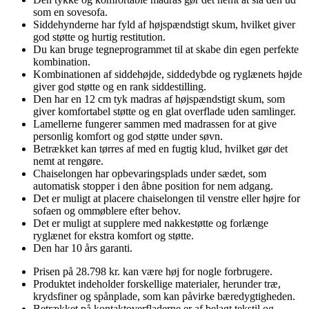
som en sovesofa.
Siddehynderne har fyld af højspændstigt skum, hvilket giver
god støtte og hurtig restitution.
Du kan bruge tegneprogrammet til at skabe din egen perfekte
kombination.
Kombinationen af siddehøjde, siddedybde og ryglænets højde
giver god støtte og en rank siddestilling.
Den har en 12 cm tyk madras af højspændstigt skum, som
giver komfortabel støtte og en glat overflade uden samlinger.
Lamellerne fungerer sammen med madrassen for at give
personlig komfort og god støtte under søvn.
Betrækket kan tørres af med en fugtig klud, hvilket gør det
nemt at rengøre.
Chaiselongen har opbevaringsplads under sædet, som
automatisk stopper i den åbne position for nem adgang.
Det er muligt at placere chaiselongen til venstre eller højre for
sofaen og ommøblere efter behov.
Det er muligt at supplere med nakkestøtte og forlænge
ryglænet for ekstra komfort og støtte.
Den har 10 års garanti.
Prisen på 28.798 kr. kan være høj for nogle forbrugere.
Produktet indeholder forskellige materialer, herunder træ,
krydsfiner og spånplade, som kan påvirke bæredygtigheden.
Betrækket på kontaktoverfladerne er af belagt tekstil og