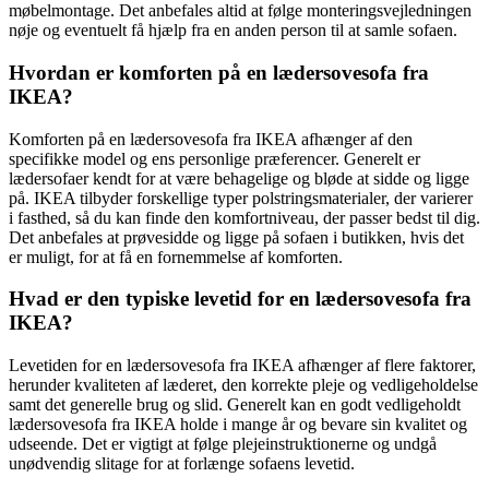
møbelmontage. Det anbefales altid at følge monteringsvejledningen
nøje og eventuelt få hjælp fra en anden person til at samle sofaen.
Hvordan er komforten på en lædersovesofa fra
IKEA?
Komforten på en lædersovesofa fra IKEA afhænger af den
specifikke model og ens personlige præferencer. Generelt er
lædersofaer kendt for at være behagelige og bløde at sidde og ligge
på. IKEA tilbyder forskellige typer polstringsmaterialer, der varierer
i fasthed, så du kan finde den komfortniveau, der passer bedst til dig.
Det anbefales at prøvesidde og ligge på sofaen i butikken, hvis det
er muligt, for at få en fornemmelse af komforten.
Hvad er den typiske levetid for en lædersovesofa fra
IKEA?
Levetiden for en lædersovesofa fra IKEA afhænger af flere faktorer,
herunder kvaliteten af læderet, den korrekte pleje og vedligeholdelse
samt det generelle brug og slid. Generelt kan en godt vedligeholdt
lædersovesofa fra IKEA holde i mange år og bevare sin kvalitet og
udseende. Det er vigtigt at følge plejeinstruktionerne og undgå
unødvendig slitage for at forlænge sofaens levetid.