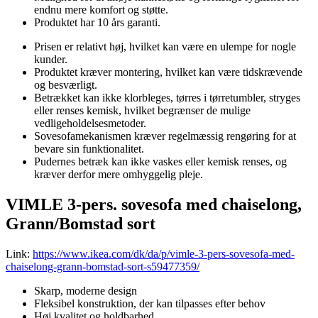
endnu mere komfort og støtte.
Produktet har 10 års garanti.
Prisen er relativt høj, hvilket kan være en ulempe for nogle
kunder.
Produktet kræver montering, hvilket kan være tidskrævende
og besværligt.
Betrækket kan ikke klorbleges, tørres i tørretumbler, stryges
eller renses kemisk, hvilket begrænser de mulige
vedligeholdelsesmetoder.
Sovesofamekanismen kræver regelmæssig rengøring for at
bevare sin funktionalitet.
Pudernes betræk kan ikke vaskes eller kemisk renses, og
kræver derfor mere omhyggelig pleje.
VIMLE 3-pers. sovesofa med chaiselong,
Grann/Bomstad sort
Link:
https://www.ikea.com/dk/da/p/vimle-3-pers-sovesofa-med-
chaiselong-grann-bomstad-sort-s59477359/
Skarp, moderne design
Fleksibel konstruktion, der kan tilpasses efter behov
Høj kvalitet og holdbarhed