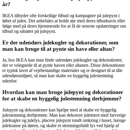
år?
IKEA tilbyder ofte forskellige tilbud og kampagner på julepynt i
løbet af julen. Det anbefales at holde øje med deres tilbudsavis eller
følge med på deres hjemmeside for at få de seneste opdateringer om
tilbud og rabatter på julepynt.
Er der udendørs julekugler og dekorationer, som
man kan bruge til at pynte sin have eller altan?
Ja, hos IKEA kan man finde udendørs julekugler og dekorationer,
der er velegnede til at pynte haven eller altanen. Disse dekorationer
er typisk lavet af vejrbestandige materialer og er designet til at tåle
udendørsmiljøet, så man kan skabe en hyggelig julestemning
udenfor.
Hvordan kan man bruge julepynt og dekorationer
for at skabe en hyggelig julestemning derhjemme?
Julepynt og dekorationer kan hjælpe med at skabe en hyggelig
julestemning derhjemme. Man kan dekorere juletræet med farverige
julekugler og julelys, placere julepynt rundt omkring i huset, hænge
julekranse på døren, og skabe et stemningsfuldt lys ved hjælp af