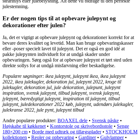
stearinlys eller julebelysning. Alt dette vil bidrage til den perfekte
julestemning.
Er der nogen tips til at opbevare julepynt og
dekorationer efter julen?
Ja, det er vigtigt at opbevare julepynt og dekorationer korrekt for at
bevare deres kvalitet og levetid. Man kan bruge opbevaringskasser
eller -poser specielt lavet til julepynt. Det er også en god idé at
pakke julepynten individuelt for at undgå skader under
opbevaringen. Sørg også for at opbevare julepynt et tørt sted uden
direkte sollys for at undgå misfarvning eller beskadigelse.
Populære søgninger: ikea julepynt, julepynt ikea, ikea julepynt
2022, ikea julekugler, dekoration jul, julepynt 2022, kroge til
julekugler, dekoration jul, jule dekoration, julepunt, julepynt
inspiration, svensk julepynt, tilbud julepynt, svensk julepynt,
jylepynt, bæredygtigt julepynt, inspiration til julepynt, tilbud
julepynt, juledekorationer 2022 køb, julepynt, udendørs julekugler,
julekranse 2022, jule pynt, julepynt tilbud
Andre populære produkter:
BOAXEL dele
•
Svensk påske
•
Højskabe til køkkenet
•
Kontorstole og skrivebordsstole
•
Senge
180×200 cm
•
Borde med udtræk og tillægsplader
•
STOCKHOLM
kollektionen
•
Reoler og opbevaring
•
Gardiner
•
Gulvlamper
•