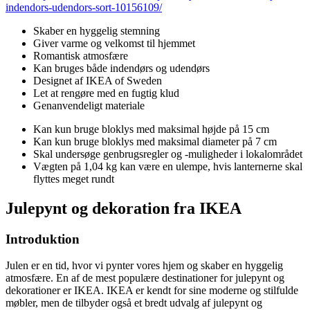
indendors-udendors-sort-10156109/
Skaber en hyggelig stemning
Giver varme og velkomst til hjemmet
Romantisk atmosfære
Kan bruges både indendørs og udendørs
Designet af IKEA of Sweden
Let at rengøre med en fugtig klud
Genanvendeligt materiale
Kan kun bruge bloklys med maksimal højde på 15 cm
Kan kun bruge bloklys med maksimal diameter på 7 cm
Skal undersøge genbrugsregler og -muligheder i lokalområdet
Vægten på 1,04 kg kan være en ulempe, hvis lanternerne skal
flyttes meget rundt
Julepynt og dekoration fra IKEA
Introduktion
Julen er en tid, hvor vi pynter vores hjem og skaber en hyggelig
atmosfære. En af de mest populære destinationer for julepynt og
dekorationer er IKEA. IKEA er kendt for sine moderne og stilfulde
møbler, men de tilbyder også et bredt udvalg af julepynt og