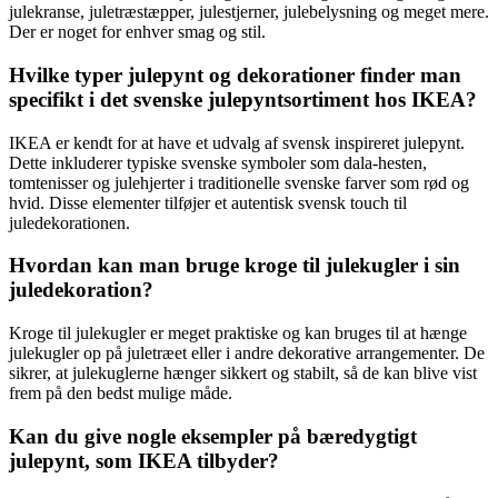
julekranse, juletræstæpper, julestjerner, julebelysning og meget mere.
Der er noget for enhver smag og stil.
Hvilke typer julepynt og dekorationer finder man
specifikt i det svenske julepyntsortiment hos IKEA?
IKEA er kendt for at have et udvalg af svensk inspireret julepynt.
Dette inkluderer typiske svenske symboler som dala-hesten,
tomtenisser og julehjerter i traditionelle svenske farver som rød og
hvid. Disse elementer tilføjer et autentisk svensk touch til
juledekorationen.
Hvordan kan man bruge kroge til julekugler i sin
juledekoration?
Kroge til julekugler er meget praktiske og kan bruges til at hænge
julekugler op på juletræet eller i andre dekorative arrangementer. De
sikrer, at julekuglerne hænger sikkert og stabilt, så de kan blive vist
frem på den bedst mulige måde.
Kan du give nogle eksempler på bæredygtigt
julepynt, som IKEA tilbyder?