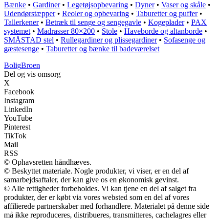
Bænke
•
Gardiner
•
Legetøjsopbevaring
•
Dyner
•
Vaser og skåle
•
Udendørstæpper
•
Reoler og opbevaring
•
Taburetter og puffer
•
Tallerkener
•
Betræk til senge og sengegavle
•
Kogeplader
•
PAX
systemet
•
Madrasser 80×200
•
Stole
•
Haveborde og altanborde
•
SMÅSTAD stel
•
Rullegardiner og plissegardiner
•
Sofasenge og
gæstesenge
•
Taburetter og bænke til badeværelset
Bolig
Broen
Del og vis omsorg
X
Facebook
Instagram
LinkedIn
YouTube
Pinterest
TikTok
Mail
RSS
© Ophavsretten håndhæves.
© Beskyttet materiale. Nogle produkter, vi viser, er en del af
samarbejdsaftaler, der kan give os en økonomisk gevinst.
© Alle rettigheder forbeholdes. Vi kan tjene en del af salget fra
produkter, der er købt via vores websted som en del af vores
affilierede partnerskaber med forhandlere. Materialet på denne side
må ikke reproduceres, distribueres, transmitteres, cachelagres eller