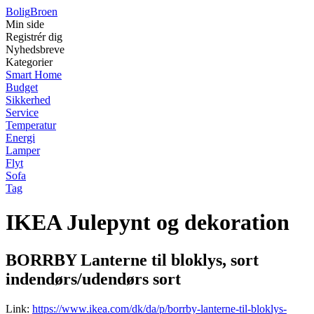
Bolig
Broen
Min side
Registrér dig
Nyhedsbreve
Kategorier
Smart Home
Budget
Sikkerhed
Service
Temperatur
Energi
Lamper
Flyt
Sofa
Tag
IKEA Julepynt og dekoration
BORRBY Lanterne til bloklys, sort
indendørs/udendørs sort
Link:
https://www.ikea.com/dk/da/p/borrby-lanterne-til-bloklys-