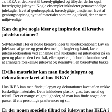
Ja, IKEA er dedikeret til bæredygtighed og tilbyder derfor også
bæredygtigt julepynt. Nogle eksempler inkluderer genanvendelige
julekugler lavet af genbrugsplast, bæredygtige julestjerner lavet af
genbrugspapir og pynt af materialer som træ og tekstil, der er mere
miljøvenlige.
Kan du give nogle ideer og inspiration til kreative
juledekorationer?
Selvfølgelig! Her er nogle kreative ideer til juledekorationer: Lav en
julekrans af grene og pynt den med julekugler og bånd, lav en
juletræsdekoration ved at hænge små julekugler og julestjerner på en
gren og placere den i en skål, eller opret en juleborddekoration ved
at arrangere forskellige julepynt og stearinlys i en bæredygtig bakke.
Hvilke materialer kan man finde julepynt og
dekorationer lavet af hos IKEA?
Hos IKEA kan man finde julepynt og dekorationer lavet af en række
forskellige materialer. Dette inkluderer plastik, glas, træ, metal og
tekstil. Der er mange valgmuligheder, så man kan finde noget, der
passer til ens personlige præferencer og stil.
Er der nogen specielle tilbud på julepynt hos IKEA i