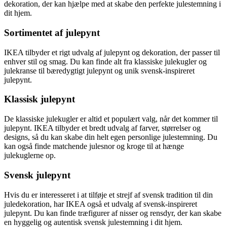
dekoration, der kan hjælpe med at skabe den perfekte julestemning i
dit hjem.
Sortimentet af julepynt
IKEA tilbyder et rigt udvalg af julepynt og dekoration, der passer til
enhver stil og smag. Du kan finde alt fra klassiske julekugler og
julekranse til bæredygtigt julepynt og unik svensk-inspireret
julepynt.
Klassisk julepynt
De klassiske julekugler er altid et populært valg, når det kommer til
julepynt. IKEA tilbyder et bredt udvalg af farver, størrelser og
designs, så du kan skabe din helt egen personlige julestemning. Du
kan også finde matchende julesnor og kroge til at hænge
julekuglerne op.
Svensk julepynt
Hvis du er interesseret i at tilføje et strejf af svensk tradition til din
juledekoration, har IKEA også et udvalg af svensk-inspireret
julepynt. Du kan finde træfigurer af nisser og rensdyr, der kan skabe
en hyggelig og autentisk svensk julestemning i dit hjem.