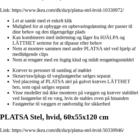
Link:
https://www.ikea.com/dk/da/p/platsa-stel-hvid-10330972/
Let at samle med et enkelt klik
Mulighed for at opbygge en opbevaringsløsning der passer til
dine behov og den tilgængelige plads
Kan kombineres med indretning og låger fra HJÄLPA og
LÄTTHET serierne for at tilpasse efter behov
Nem at montere sammen med andre PLATSA stel ved hjælp af
medfølgende clips
Nem at rengøre med en fugtig klud og mildt rengøringsmiddel
Kræver to personer til samling af møblet
Skruer/rawlplugs til vægfastgørelse sælges separat
Ved placering af PLATSA stel på gulvet kræves LÄTTHET
ben, som også sælges separat
Visse modeller må ikke monteres på væggen og kræver stabilitet
ved fastgørelse til en væg, hvis de stables oven på hinanden
Fastgørelse til væggen er nødvendig for sikkerhed
PLATSA Stel, hvid, 60x55x120 cm
Link:
https://www.ikea.com/dk/da/p/platsa-stel-hvid-50330946/