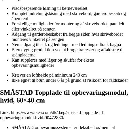
Pladsbesparende løsning til børneværelset
Komplet indretningsløsning med skrivebord, garderobeskab og
åben reol
Forskellige muligheder for montering af skrivebordet, parallelt
eller vinkelret på sengen
Adgang til garderobeskabet fra begge sider, hvis skrivebordet
monteres vinkelret på sengen
Nem adgang til stik og ledninger med ledningsudtræk bagpå
Bæredygtig produktion ved at bruge trærester og affaldstræ til
spånpladerne
Kan suppleres med låger og skuffer for ekstra
opbevaringsmuligheder
Kræver en lofthøjde på minimum 240 cm
Ikke egnet til børn under 6 år på grund af risikoen for faldskader
SMÅSTAD Topplade til opbevaringsmodul,
hvid, 60×40 cm
Link:
https://www.ikea.com/dk/da/p/smastad-topplade-til-
opbevaringsmodul-hvid-90472830/
SMÅSTAD opbevaringssystemet er fleksibelt og nemt at