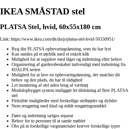
IKEA SMÅSTAD stel
PLATSA Stel, hvid, 60x55x180 cm
Link:
https://www.ikea.com/dk/da/p/platsa-stel-hvid-50330951/
Byg din PLATSA opbevaringsløsning, som du har lyst
Kan samles på et øjeblik med et enkelt klik
Mulighed for at supplere med låger og indretning efter behov
Organisering af garderobeskabet indvendigt med indretning fra
HJÄLPA serien
Mulighed for at lave en opbevaringsløsning, der matcher dit
behov og den plads, du har til rådighed
Let montering af stel uden brug af værktøj
Modulopbygget system muliggør let tilslutning af flere PLATSA
stel
Fleksible muligheder med forskellige stelhøjder og dybder
Nem rengøring med klud og mildt rengøringsmiddel
Døre og indretning sælges separat
Behov for to personer til at samle møblet
Obs på at forskellige vægmaterialer kræver forskellige typer