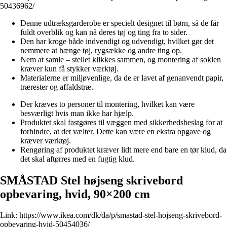
50436962/
Denne udtræksgarderobe er specielt designet til børn, så de får
fuldt overblik og kan nå deres tøj og ting fra to sider.
Den har kroge både indvendigt og udvendigt, hvilket gør det
nemmere at hænge tøj, rygsække og andre ting op.
Nem at samle – stellet klikkes sammen, og montering af soklen
kræver kun få stykker værktøj.
Materialerne er miljøvenlige, da de er lavet af genanvendt papir,
trærester og affaldstræ.
Der kræves to personer til montering, hvilket kan være
besværligt hvis man ikke har hjælp.
Produktet skal fastgøres til væggen med sikkerhedsbeslag for at
forhindre, at det vælter. Dette kan være en ekstra opgave og
kræver værktøj.
Rengøring af produktet kræver lidt mere end bare en tør klud, da
det skal aftørres med en fugtig klud.
SMÅSTAD Stel højseng skrivebord
opbevaring, hvid, 90×200 cm
Link:
https://www.ikea.com/dk/da/p/smastad-stel-hojseng-skrivebord-
opbevaring-hvid-50454036/