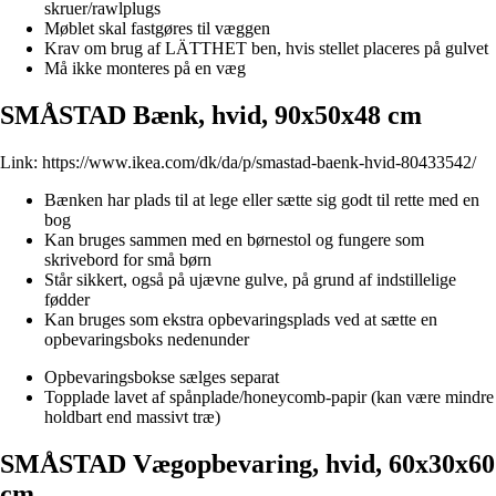
skruer/rawlplugs
Møblet skal fastgøres til væggen
Krav om brug af LÄTTHET ben, hvis stellet placeres på gulvet
Må ikke monteres på en væg
SMÅSTAD Bænk, hvid, 90x50x48 cm
Link:
https://www.ikea.com/dk/da/p/smastad-baenk-hvid-80433542/
Bænken har plads til at lege eller sætte sig godt til rette med en
bog
Kan bruges sammen med en børnestol og fungere som
skrivebord for små børn
Står sikkert, også på ujævne gulve, på grund af indstillelige
fødder
Kan bruges som ekstra opbevaringsplads ved at sætte en
opbevaringsboks nedenunder
Opbevaringsbokse sælges separat
Topplade lavet af spånplade/honeycomb-papir (kan være mindre
holdbart end massivt træ)
SMÅSTAD Vægopbevaring, hvid, 60x30x60
cm