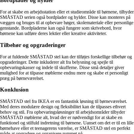
Bordplader og hylder
For at skabe en arbejdsstation eller et studieområde til børnene, tilbyder
SMÅSTAD serien også bordplader og hylder. Disse kan monteres på
væggen og bruges til at opbevare bøger, skolemateriale eller personlige
genstande. Bordpladerne kan også fungere som skrivebord, hvor
børnene kan udføre deres lektier eller kreative aktiviteter.
Tilbehør og opgraderinger
For at fuldende SMÅSTAD stel kan der tilføjes forskellige tilbehør og
opgraderinger. Dette inkluderer alt fra belysning og spejle til
opbevaringskasser og indele til skufferne. Disse små detaljer giver
mulighed for at tilpasse møblerne endnu mere og skabe et personligt
præg på børneværelset.
Konklusion
SMÅSTAD stel fra IKEA er en fantastisk løsning til børneværelset.
Med deres modulære design og fleksibilitet kan de tilpasses ethvert
behov og stil. Fra opbevaringsløsninger til arbejdsområder tilbyder
SMÅSTAD møblerne alt, hvad der er nødvendigt for at skabe en
funktionel og stilfuld indretning til børnene. Uanset om det er til en lille
børnehave eller et teenagerens værelse, er SMÅSTAD stel en perfekt
måde at opgradere og organisere rummet på.