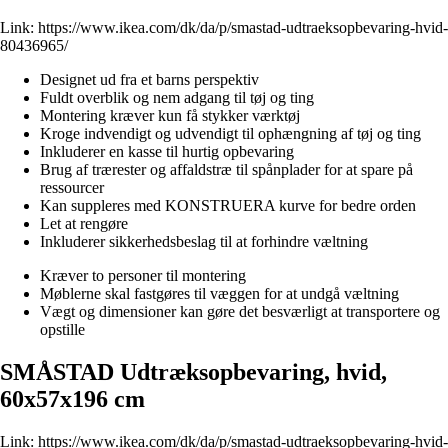
Link:
https://www.ikea.com/dk/da/p/smastad-udtraeksopbevaring-hvid-
80436965/
Designet ud fra et barns perspektiv
Fuldt overblik og nem adgang til tøj og ting
Montering kræver kun få stykker værktøj
Kroge indvendigt og udvendigt til ophængning af tøj og ting
Inkluderer en kasse til hurtig opbevaring
Brug af trærester og affaldstræ til spånplader for at spare på
ressourcer
Kan suppleres med KONSTRUERA kurve for bedre orden
Let at rengøre
Inkluderer sikkerhedsbeslag til at forhindre væltning
Kræver to personer til montering
Møblerne skal fastgøres til væggen for at undgå væltning
Vægt og dimensioner kan gøre det besværligt at transportere og
opstille
SMÅSTAD Udtræksopbevaring, hvid,
60x57x196 cm
Link:
https://www.ikea.com/dk/da/p/smastad-udtraeksopbevaring-hvid-