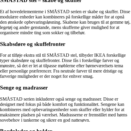
SMÅSTAD stel – skabe og skuffer
Et af hovedelementerne i SMÅSTAD serien er skabe og skuffer. Disse
modulære enheder kan kombineres på forskellige måder for at opnå
den ønskede opbevaringsløsning. Skabene kan bruges til at gemme tøj,
legetøj og andre genstande, mens skufferne giver mulighed for at
organisere mindre ting som sokker og tilbehør.
Skabsdøre og skuffefronter
For at tilføje ekstra stil til SMÅSTAD stel, tilbyder IKEA forskellige
typer skabsdøre og skuffefronter. Disse fås i forskellige farver og
mønstre, så det er let at tilpasse møblerne efter børneværelsets tema
eller personlige præferencer. Fra neutrale farver til mere dristige og
farverige muligheder er der noget for enhver smag.
Senge og madrasser
SMÅSTAD serien inkluderer også senge og madrasser. Disse er
designet med fokus på både komfort og funktionalitet. Sengene kan
kombineres med opbevaringsenheder som skuffer eller hylder for at
maksimere pladsen på værelset. Madrasserne er fremstillet med børns
sovebehov i tankerne og sikrer en god nattesøvn.