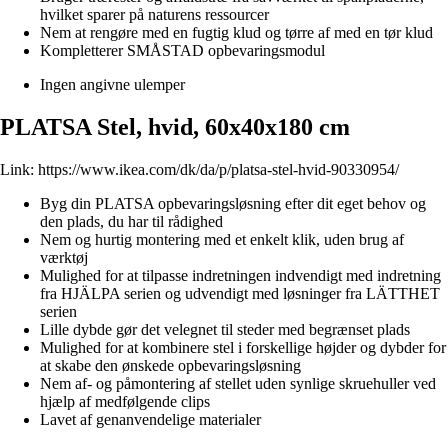
hvilket sparer på naturens ressourcer
Nem at rengøre med en fugtig klud og tørre af med en tør klud
Kompletterer SMÅSTAD opbevaringsmodul
Ingen angivne ulemper
PLATSA Stel, hvid, 60x40x180 cm
Link:
https://www.ikea.com/dk/da/p/platsa-stel-hvid-90330954/
Byg din PLATSA opbevaringsløsning efter dit eget behov og
den plads, du har til rådighed
Nem og hurtig montering med et enkelt klik, uden brug af
værktøj
Mulighed for at tilpasse indretningen indvendigt med indretning
fra HJÄLPA serien og udvendigt med løsninger fra LÄTTHET
serien
Lille dybde gør det velegnet til steder med begrænset plads
Mulighed for at kombinere stel i forskellige højder og dybder for
at skabe den ønskede opbevaringsløsning
Nem af- og påmontering af stellet uden synlige skruehuller ved
hjælp af medfølgende clips
Lavet af genanvendelige materialer