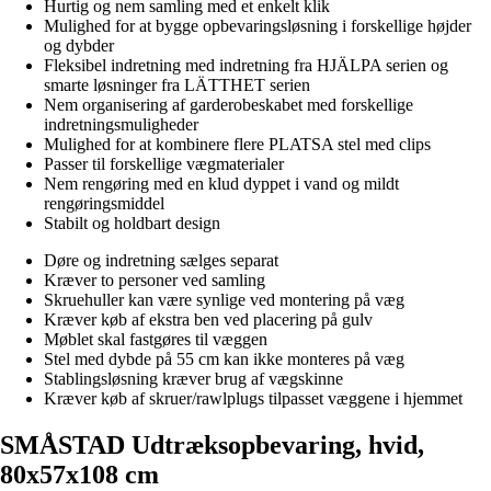
Hurtig og nem samling med et enkelt klik
Mulighed for at bygge opbevaringsløsning i forskellige højder
og dybder
Fleksibel indretning med indretning fra HJÄLPA serien og
smarte løsninger fra LÄTTHET serien
Nem organisering af garderobeskabet med forskellige
indretningsmuligheder
Mulighed for at kombinere flere PLATSA stel med clips
Passer til forskellige vægmaterialer
Nem rengøring med en klud dyppet i vand og mildt
rengøringsmiddel
Stabilt og holdbart design
Døre og indretning sælges separat
Kræver to personer ved samling
Skruehuller kan være synlige ved montering på væg
Kræver køb af ekstra ben ved placering på gulv
Møblet skal fastgøres til væggen
Stel med dybde på 55 cm kan ikke monteres på væg
Stablingsløsning kræver brug af vægskinne
Kræver køb af skruer/rawlplugs tilpasset væggene i hjemmet
SMÅSTAD Udtræksopbevaring, hvid,
80x57x108 cm