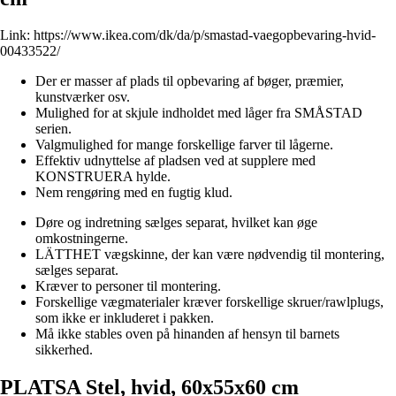
Link:
https://www.ikea.com/dk/da/p/smastad-vaegopbevaring-hvid-
00433522/
Der er masser af plads til opbevaring af bøger, præmier,
kunstværker osv.
Mulighed for at skjule indholdet med låger fra SMÅSTAD
serien.
Valgmulighed for mange forskellige farver til lågerne.
Effektiv udnyttelse af pladsen ved at supplere med
KONSTRUERA hylde.
Nem rengøring med en fugtig klud.
Døre og indretning sælges separat, hvilket kan øge
omkostningerne.
LÄTTHET vægskinne, der kan være nødvendig til montering,
sælges separat.
Kræver to personer til montering.
Forskellige vægmaterialer kræver forskellige skruer/rawlplugs,
som ikke er inkluderet i pakken.
Må ikke stables oven på hinanden af hensyn til barnets
sikkerhed.
PLATSA Stel, hvid, 60x55x60 cm