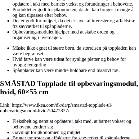
opdatere i takt med barnets vækst og forandringer i behovene.
Produktet er godt for økonomien, da det kan bruges i mange år
og kan tilpasses efter behov.
Det er godt for miljøet, da det er lavet af trærester og affaldstræ
fra savværket til spånpladerne.
Opbevaringsmodulet hjælper med at skabe orden og
organisering i hverdagen.
Måske ikke egnet til større børn, da størrelsen på toppladen kan
være begrænset.
Hvid farve kan være udsat for synlige pletter og behov for
hyppig rengøring.
Spånplader kan være mindre holdbare end massivt træ.
SMÅSTAD Topplade til opbevaringsmodul,
hvid, 60×55 cm
Link:
https://www.ikea.com/dk/da/p/smastad-topplade-til-
opbevaringsmodul-hvid-50472827/
Fleksibelt og nemt at opdatere i takt med, at barnet vokser og
behovene ændrer sig
Gavnligt for økonomien og miljøet
Bruger trærester og affaldstræ fra savværket til spånpladerne,