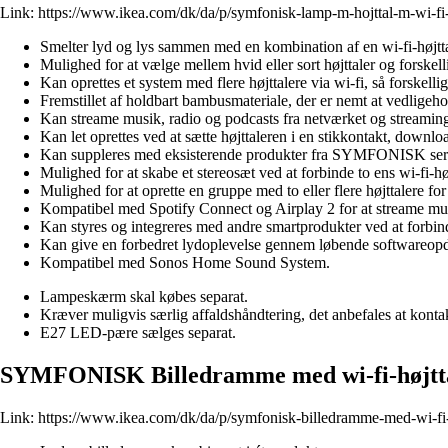
Link:
https://www.ikea.com/dk/da/p/symfonisk-lamp-m-hojttal-m-wi-
Smelter lyd og lys sammen med en kombination af en wi-fi-højtt
Mulighed for at vælge mellem hvid eller sort højttaler og forskell
Kan oprettes et system med flere højttalere via wi-fi, så forskellig
Fremstillet af holdbart bambusmateriale, der er nemt at vedligeho
Kan streame musik, radio og podcasts fra netværket og streaming
Kan let oprettes ved at sætte højttaleren i en stikkontakt, downl
Kan suppleres med eksisterende produkter fra SYMFONISK serie
Mulighed for at skabe et stereosæt ved at forbinde to ens wi-fi-h
Mulighed for at oprette en gruppe med to eller flere højttalere for
Kompatibel med Spotify Connect og Airplay 2 for at streame musi
Kan styres og integreres med andre smartprodukter ved at for
Kan give en forbedret lydoplevelse gennem løbende softwareopd
Kompatibel med Sonos Home Sound System.
Lampeskærm skal købes separat.
Kræver muligvis særlig affaldshåndtering, det anbefales at konta
E27 LED-pære sælges separat.
SYMFONISK Billedramme med wi-fi-højttal
Link:
https://www.ikea.com/dk/da/p/symfonisk-billedramme-med-wi-fi-