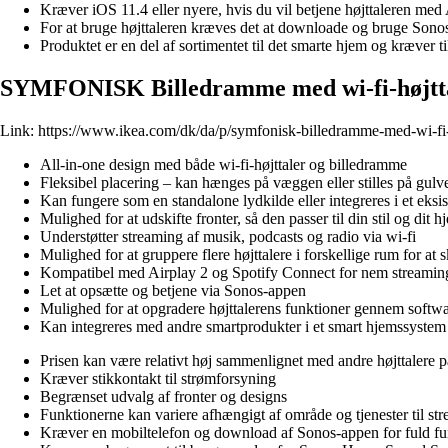
Kræver iOS 11.4 eller nyere, hvis du vil betjene højttaleren med 
For at bruge højttaleren kræves det at downloade og bruge Sono
Produktet er en del af sortimentet til det smarte hjem og kræve
SYMFONISK Billedramme med wi-fi-højtta
Link:
https://www.ikea.com/dk/da/p/symfonisk-billedramme-med-wi-fi-
All-in-one design med både wi-fi-højttaler og billedramme
Fleksibel placering – kan hænges på væggen eller stilles på gulv
Kan fungere som en standalone lydkilde eller integreres i et eks
Mulighed for at udskifte fronter, så den passer til din stil og dit h
Understøtter streaming af musik, podcasts og radio via wi-fi
Mulighed for at gruppere flere højttalere i forskellige rum for at
Kompatibel med Airplay 2 og Spotify Connect for nem streaming
Let at opsætte og betjene via Sonos-appen
Mulighed for at opgradere højttalerens funktioner gennem softw
Kan integreres med andre smartprodukter i et smart hjemssystem
Prisen kan være relativt høj sammenlignet med andre højttalere 
Kræver stikkontakt til strømforsyning
Begrænset udvalg af fronter og designs
Funktionerne kan variere afhængigt af område og tjenester til st
Kræver en mobiltelefon og download af Sonos-appen for fuld fun