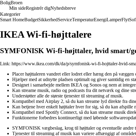
Bolig
Broen
Min side
Registrér dig
Nyhedsbreve
Kategorier
Smart Home
Budget
Sikkerhed
Service
Temperatur
Energi
Lamper
Flyt
Sof
IKEA Wi-fi-højttalere
SYMFONISK Wi-fi-højttaler, hvid smart/ge
Link:
https://www.ikea.com/dk/da/p/symfonisk-wi-fi-hojttaler-hvid-sm
Placer højttaleren vandret eller lodret eller hæng den på væggen
Hjælper med at udnytte pladsen optimalt og giver samtidig en stæ
Designet i samarbejde mellem IKEA og Sonos og nem at integrer
Kan streame musik, radio og podcasts fra dit netværk og dine str
Understøtter alle de største tjenester til streaming af musik.
Kompatibel med Airplay 2, så du kan streame lyd direkte fra din
Kan betjene hver enkelt højttaler hver for sig, så du kan afspille 
Kompatibel med Spotify Connect, så du kan streame musik direkte 
Funktionerne forbedres kontinuerligt med løbende softwareopdat
SYMFONISK vægbeslag, krog til højttaler og eventuelle andre ti
Tjenester til streaming af musik kan variere afhængigt af området