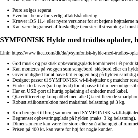
Pære sælges separat
Eventuel behov for særlig affaldshåndtering
Kræver iOS 11.4 eller nyere versioner for at betjene højttalerne
Kan være begrænset af forskellige tjenester til streaming af musi
SYMFONISK Hylde med trådløs oplader, h
Link:
https://www.ikea.com/dk/da/p/symfonisk-hylde-med-tradlos-opl
God musik og praktisk opbevaringsplads kombineret i ét produkt
Kan monteres på væggen som sengebord, sidebord eller en hylde 
Giver mulighed for at have briller og en bog på hylden samtidig
Designet passer til SYMFONISK wi-fi-højttaler og matcher reste
Findes i to farver (sort og hvid) for at passe til din personlige sti
Har en USB-port til hurtig opladning af enheder med kabel.
Qi-certificeret og kompatibel med alle Qi-certificerede smartpho
Robust stålkonstruktion med maksimal belastning på 3 kg.
Kun beregnet til brug sammen med SYMFONISK wi-fi-højttaler
Begrænset opbevaringsplads på hylden (maks. 3 kg belastning).
Dimensionerne kan være for store eller små afhængigt af rumme
Prisen på 400 kr. kan være for høj for nogle kunder.