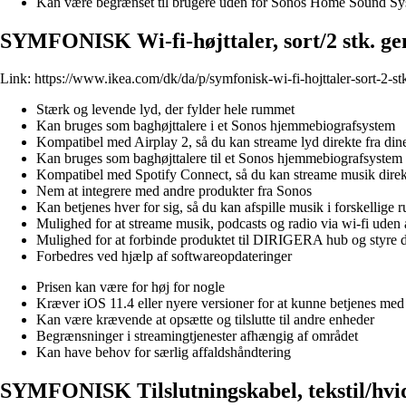
Kan være begrænset til brugere uden for Sonos Home Sound S
SYMFONISK Wi-fi-højttaler, sort/2 stk. gen
Link:
https://www.ikea.com/dk/da/p/symfonisk-wi-fi-hojttaler-sort-2-s
Stærk og levende lyd, der fylder hele rummet
Kan bruges som baghøjttalere i et Sonos hjemmebiografsystem
Kompatibel med Airplay 2, så du kan streame lyd direkte fra di
Kan bruges som baghøjttalere til et Sonos hjemmebiografsystem
Kompatibel med Spotify Connect, så du kan streame musik direkte 
Nem at integrere med andre produkter fra Sonos
Kan betjenes hver for sig, så du kan afspille musik i forskellige 
Mulighed for at streame musik, podcasts og radio via wi-fi uden at
Mulighed for at forbinde produktet til DIRIGERA hub og styr
Forbedres ved hjælp af softwareopdateringer
Prisen kan være for høj for nogle
Kræver iOS 11.4 eller nyere versioner for at kunne betjenes med
Kan være krævende at opsætte og tilslutte til andre enheder
Begrænsninger i streamingtjenester afhængig af området
Kan have behov for særlig affaldshåndtering
SYMFONISK Tilslutningskabel, tekstil/hvid