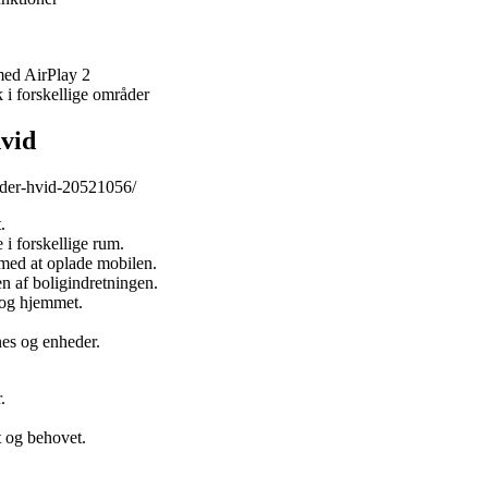
 med AirPlay 2
k i forskellige områder
vid
ader-hvid-20521056/
.
i forskellige rum.
 med at oplade mobilen.
n af boligindretningen.
l og hjemmet.
nes og enheder.
.
t og behovet.