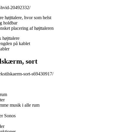
l-hvid-20492332/
ere højttalere, hvor som helst
og holdbar
nsket placering af højttaleren
 højttalere
ængden på kablet
kabler
lskærm, sort
ekstilskaerm-sort-s69430917/
 rum
ter
samme musik i alle rum
er Sonos
der
unktioner