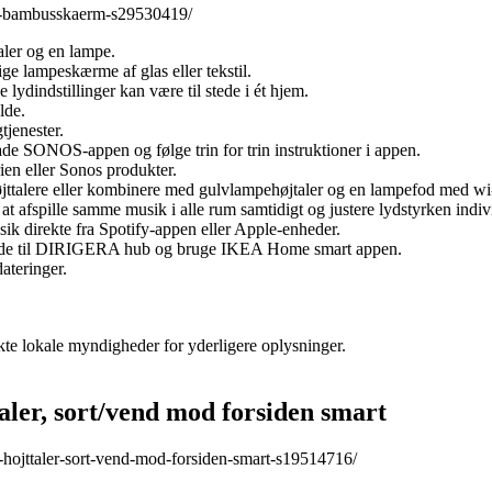
fi-bambusskaerm-s29530419/
aler og en lampe.
ige lampeskærme af glas eller tekstil.
e lydindstillinger kan være til stede i ét hjem.
lde.
tjenester.
oade SONOS-appen og følge trin for trin instruktioner i appen.
n eller Sonos produkter.
øjttalere eller kombinere med gulvlampehøjtaler og en lampefod med wi-f
 at afspille samme musik i alle rum samtidigt og justere lydstyrken indiv
k direkte fra Spotify-appen eller Apple-enheder.
binde til DIRIGERA hub og bruge IKEA Home smart appen.
ateringer.
kte lokale myndigheder for yderligere oplysninger.
er, sort/vend mod forsiden smart
hojttaler-sort-vend-mod-forsiden-smart-s19514716/