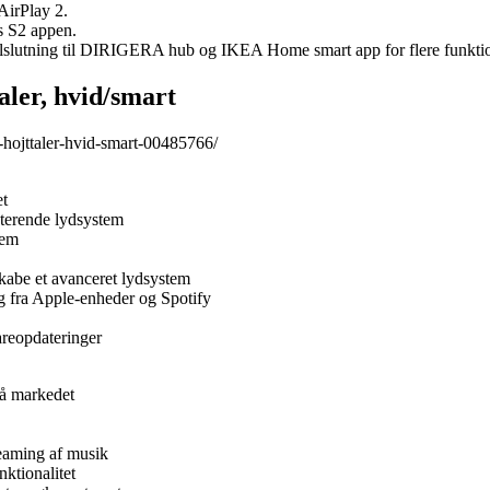
AirPlay 2.
s S2 appen.
r tilslutning til DIRIGERA hub og IKEA Home smart app for flere funkti
ler, hvid/smart
hojttaler-hvid-smart-00485766/
et
isterende lydsystem
jem
 skabe et avanceret lydsystem
 fra Apple-enheder og Spotify
areopdateringer
på markedet
reaming af musik
ktionalitet