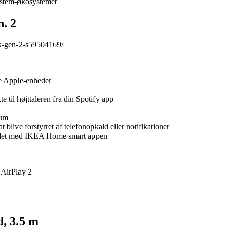
ystem-økosystemet
. 2
tk-gen-2-s59504169/
ne Apple-enheder
til højttaleren fra din Spotify app
rum
 blive forstyrret af telefonopkald eller notifikationer
e det med IKEA Home smart appen
 AirPlay 2
, 3.5 m