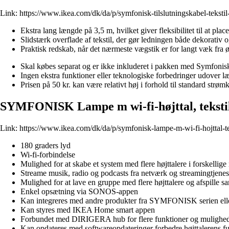
Link:
https://www.ikea.com/dk/da/p/symfonisk-tilslutningskabel-teksti
Ekstra lang længde på 3,5 m, hvilket giver fleksibilitet til at plac
Slidstærk overflade af tekstil, der gør ledningen både dekorativ 
Praktisk redskab, når det nærmeste vægstik er for langt væk fra ø
Skal købes separat og er ikke inkluderet i pakken med Symfonisk
Ingen ekstra funktioner eller teknologiske forbedringer udover l
Prisen på 50 kr. kan være relativt høj i forhold til standard strøm
SYMFONISK Lampe m wi-fi-højttal, teksti
Link:
https://www.ikea.com/dk/da/p/symfonisk-lampe-m-wi-fi-hojttal-t
180 graders lyd
Wi-fi-forbindelse
Mulighed for at skabe et system med flere højttalere i forskellige
Streame musik, radio og podcasts fra netværk og streamingtjenes
Mulighed for at lave en gruppe med flere højttalere og afspille 
Enkel opsætning via SONOS-appen
Kan integreres med andre produkter fra SYMFONISK serien ell
Kan styres med IKEA Home smart appen
Forbundet med DIRIGERA hub for flere funktioner og mulighe
Kan opdateres med softwareopdateringer forbedre højttalerens f