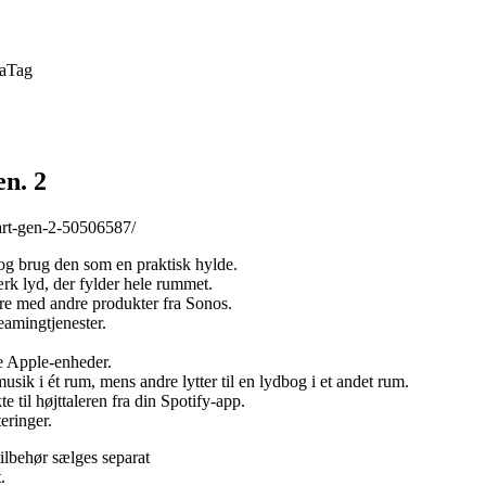
a
Tag
n. 2
art-gen-2-50506587/
 og brug den som en praktisk hylde.
rk lyd, der fylder hele rummet.
e med andre produkter fra Sonos.
eamingtjenester.
e Apple-enheder.
musik i ét rum, mens andre lytter til en lydbog i et andet rum.
til højttaleren fra din Spotify-app.
eringer.
lbehør sælges separat
.