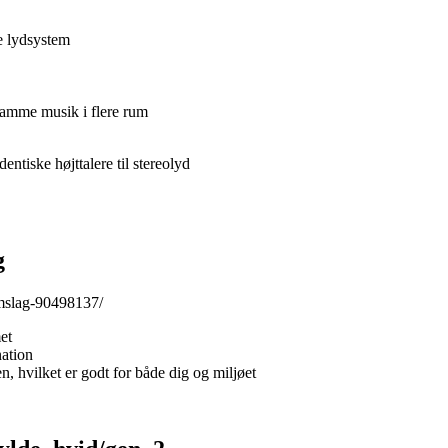
re lydsystem
amme musik i flere rum
entiske højttalere til stereolyd
g
omslag-90498137/
et
nation
en, hvilket er godt for både dig og miljøet