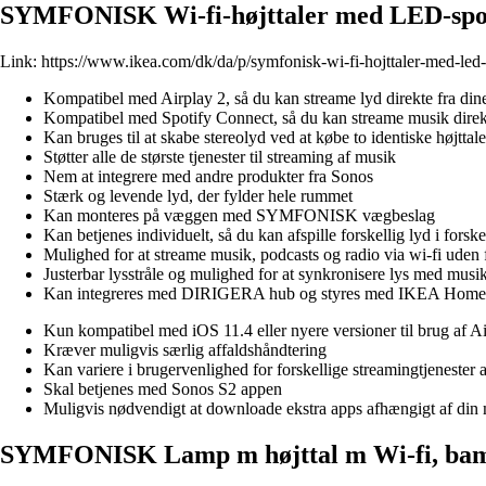
SYMFONISK Wi-fi-højttaler med LED-spot,
Link:
https://www.ikea.com/dk/da/p/symfonisk-wi-fi-hojttaler-med-led
Kompatibel med Airplay 2, så du kan streame lyd direkte fra di
Kompatibel med Spotify Connect, så du kan streame musik direkte 
Kan bruges til at skabe stereolyd ved at købe to identiske højttale
Støtter alle de største tjenester til streaming af musik
Nem at integrere med andre produkter fra Sonos
Stærk og levende lyd, der fylder hele rummet
Kan monteres på væggen med SYMFONISK vægbeslag
Kan betjenes individuelt, så du kan afspille forskellig lyd i forsk
Mulighed for at streame musik, podcasts og radio via wi-fi uden f
Justerbar lysstråle og mulighed for at synkronisere lys med musi
Kan integreres med DIRIGERA hub og styres med IKEA Home 
Kun kompatibel med iOS 11.4 eller nyere versioner til brug af A
Kræver muligvis særlig affaldshåndtering
Kan variere i brugervenlighed for forskellige streamingtjenester
Skal betjenes med Sonos S2 appen
Muligvis nødvendigt at downloade ekstra apps afhængigt af din 
SYMFONISK Lamp m højttal m Wi-fi, ba