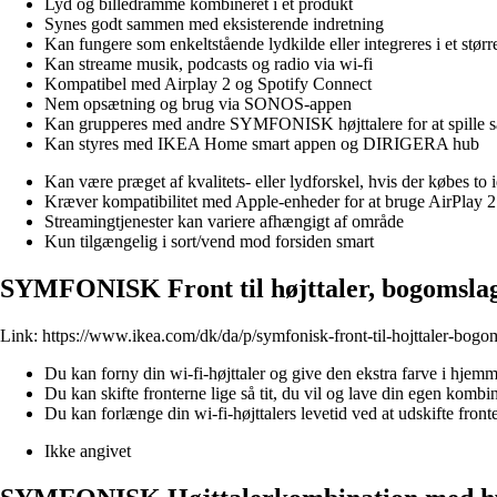
Lyd og billedramme kombineret i ét produkt
Synes godt sammen med eksisterende indretning
Kan fungere som enkeltstående lydkilde eller integreres i et stør
Kan streame musik, podcasts og radio via wi-fi
Kompatibel med Airplay 2 og Spotify Connect
Nem opsætning og brug via SONOS-appen
Kan grupperes med andre SYMFONISK højttalere for at spille s
Kan styres med IKEA Home smart appen og DIRIGERA hub
Kan være præget af kvalitets- eller lydforskel, hvis der købes to id
Kræver kompatibilitet med Apple-enheder for at bruge AirPlay 2
Streamingtjenester kan variere afhængigt af område
Kun tilgængelig i sort/vend mod forsiden smart
SYMFONISK Front til højttaler, bogomsla
Link:
https://www.ikea.com/dk/da/p/symfonisk-front-til-hojttaler-bog
Du kan forny din wi-fi-højttaler og give den ekstra farve i hjemm
Du kan skifte fronterne lige så tit, du vil og lave din egen kombi
Du kan forlænge din wi-fi-højttalers levetid ved at udskifte front
Ikke angivet