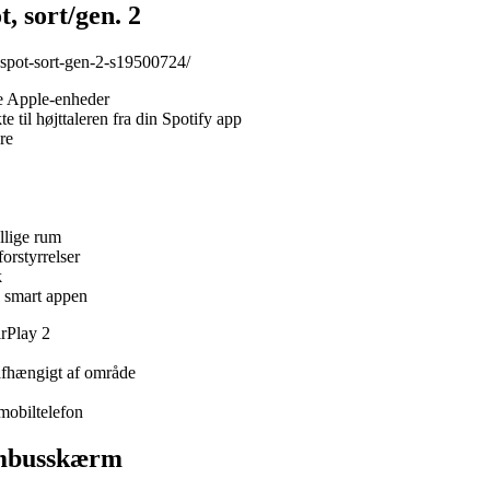
 sort/gen. 2
-spot-sort-gen-2-s19500724/
ne Apple-enheder
til højttaleren fra din Spotify app
re
ellige rum
orstyrrelser
k
smart appen
irPlay 2
 afhængigt af område
mobiltelefon
mbusskærm