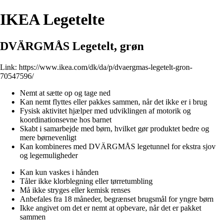
IKEA Legetelte
DVÄRGMÅS Legetelt, grøn
Link:
https://www.ikea.com/dk/da/p/dvaergmas-legetelt-gron-
70547596/
Nemt at sætte op og tage ned
Kan nemt flyttes eller pakkes sammen, når det ikke er i brug
Fysisk aktivitet hjælper med udviklingen af motorik og
koordinationsevne hos barnet
Skabt i samarbejde med børn, hvilket gør produktet bedre og
mere børnevenligt
Kan kombineres med DVÄRGMÅS legetunnel for ekstra sjov
og legemuligheder
Kan kun vaskes i hånden
Tåler ikke klorblegning eller tørretumbling
Må ikke stryges eller kemisk renses
Anbefales fra 18 måneder, begrænset brugsmål for yngre børn
Ikke angivet om det er nemt at opbevare, når det er pakket
sammen