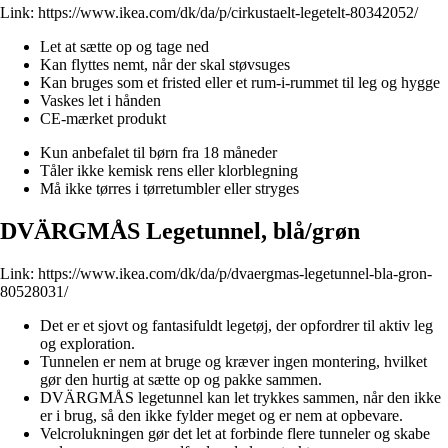
Link:
https://www.ikea.com/dk/da/p/cirkustaelt-legetelt-80342052/
Let at sætte op og tage ned
Kan flyttes nemt, når der skal støvsuges
Kan bruges som et fristed eller et rum-i-rummet til leg og hygge
Vaskes let i hånden
CE-mærket produkt
Kun anbefalet til børn fra 18 måneder
Tåler ikke kemisk rens eller klorblegning
Må ikke tørres i tørretumbler eller stryges
DVÄRGMÅS Legetunnel, blå/grøn
Link:
https://www.ikea.com/dk/da/p/dvaergmas-legetunnel-bla-gron-
80528031/
Det er et sjovt og fantasifuldt legetøj, der opfordrer til aktiv leg
og exploration.
Tunnelen er nem at bruge og kræver ingen montering, hvilket
gør den hurtig at sætte op og pakke sammen.
DVÄRGMÅS legetunnel kan let trykkes sammen, når den ikke
er i brug, så den ikke fylder meget og er nem at opbevare.
Velcrolukningen gør det let at forbinde flere tunneler og skabe