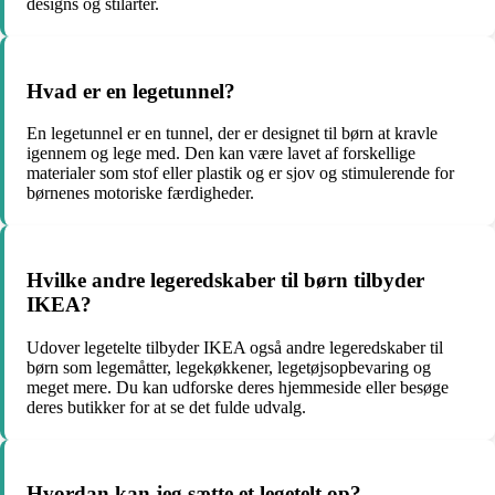
designs og stilarter.
Hvad er en legetunnel?
En legetunnel er en tunnel, der er designet til børn at kravle
igennem og lege med. Den kan være lavet af forskellige
materialer som stof eller plastik og er sjov og stimulerende for
børnenes motoriske færdigheder.
Hvilke andre legeredskaber til børn tilbyder
IKEA?
Udover legetelte tilbyder IKEA også andre legeredskaber til
børn som legemåtter, legekøkkener, legetøjsopbevaring og
meget mere. Du kan udforske deres hjemmeside eller besøge
deres butikker for at se det fulde udvalg.
Hvordan kan jeg sætte et legetelt op?