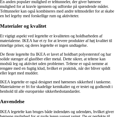
En anden populær mulighed er telttunneler, der giver børnene
mulighed for at kravle igennem og udforske på spændende måder.
Telttunneler kan også kombineres med andre teltmodeller for at skabe
en hel legeby med forskellige rum og aktiviteter.
Materialer og kvalitet
Et vigtigt aspekt ved legetelte er kvaliteten og holdbarheden af
materialerne. IKEA har et ry for at levere produkter af høj kvalitet til
rimelige priser, og deres legetelte er ingen undtagelse.
De fleste legetelte fra IKEA er lavet af holdbart polyesterstof og har
solide stænger af glasfiber eller metal. Dette sikrer, at teltene kan
modstå leg og aktivitet uden problemer. Teltene er også nemme at
rengøre med en fugtig klud, hvilket er praktisk, når der bliver spildt
eller leget med mudder.
IKEA legetelte er også designet med børnenes sikkerhed i tankerne.
Materialerne er fri for skadelige kemikalier og er testet og godkendt i
henhold til alle europæiske sikkerhedsstandarder.
Anvendelse
IKEA legetelte kan bruges både indendørs og udendørs, hvilket giver
børnene mulighed for at nyde legen uanset vejret. De er perfekte til