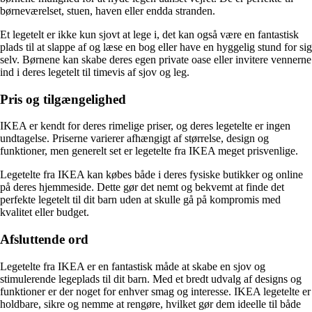
børneværelset, stuen, haven eller endda stranden.
Et legetelt er ikke kun sjovt at lege i, det kan også være en fantastisk
plads til at slappe af og læse en bog eller have en hyggelig stund for sig
selv. Børnene kan skabe deres egen private oase eller invitere vennerne
ind i deres legetelt til timevis af sjov og leg.
Pris og tilgængelighed
IKEA er kendt for deres rimelige priser, og deres legetelte er ingen
undtagelse. Priserne varierer afhængigt af størrelse, design og
funktioner, men generelt set er legetelte fra IKEA meget prisvenlige.
Legetelte fra IKEA kan købes både i deres fysiske butikker og online
på deres hjemmeside. Dette gør det nemt og bekvemt at finde det
perfekte legetelt til dit barn uden at skulle gå på kompromis med
kvalitet eller budget.
Afsluttende ord
Legetelte fra IKEA er en fantastisk måde at skabe en sjov og
stimulerende legeplads til dit barn. Med et bredt udvalg af designs og
funktioner er der noget for enhver smag og interesse. IKEA legetelte er
holdbare, sikre og nemme at rengøre, hvilket gør dem ideelle til både