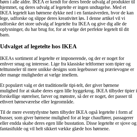
børn i alle aldre. IKEA er kendt for deres brede udvalg af produkter til
hjemmet, og deres udvalg af legetelte er ingen undtagelse. Med et
IKEA legetelt kan børnene dykke ned i en fantasiverden, hvor de kan
lege, udforske og slippe deres kreativitet løs. I denne artikel vil vi
udforske det store udvalg af legetelte fra IKEA og give dig alle de
oplysninger, du har brug for, for at vælge det perfekte legetelt til dit
barn.
Udvalget af legetelte hos IKEA
IKEAs sortiment af legetelte er imponerende, og der er noget for
enhver smag og interesse. Lige fra klassiske teltformer som tipier og
telttunneler til mere unikke designs som legebusser og prærievogne er
der mange muligheder at vælge imellem.
Et populært valg er det traditionelle tipi-telt, der giver børnene
mulighed for at skabe deres egen lille hyggekrog. IKEA tilbyder tipier i
forskellige størrelser, farver og mønstre, så der er noget, der passer til
ethvert børneværelse eller legeområde.
Til de mere eventyrlystne børn tilbyder IKEA også legetelte i form af
busser, som giver børnene mulighed for at lege chauffører, passagerer
eller endda skabe deres egen lille busstation. Disse legetelte er sjove og
fantasifulde og vil helt sikkert vække glæde hos børnene.