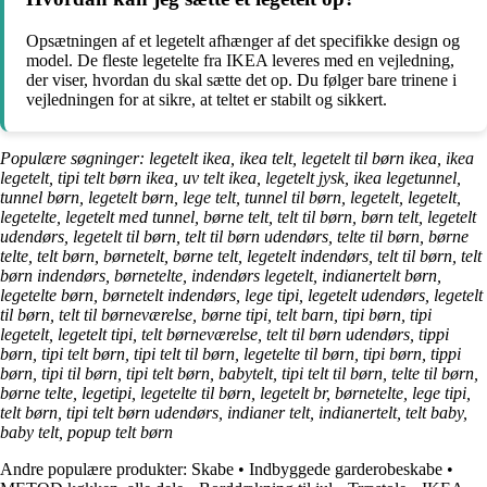
Opsætningen af et legetelt afhænger af det specifikke design og
model. De fleste legetelte fra IKEA leveres med en vejledning,
der viser, hvordan du skal sætte det op. Du følger bare trinene i
vejledningen for at sikre, at teltet er stabilt og sikkert.
Populære søgninger: legetelt ikea, ikea telt, legetelt til børn ikea, ikea
legetelt, tipi telt børn ikea, uv telt ikea, legetelt jysk, ikea legetunnel,
tunnel børn, legetelt børn, lege telt, tunnel til børn, legetelt, legetelt,
legetelte, legetelt med tunnel, børne telt, telt til børn, børn telt, legetelt
udendørs, legetelt til børn, telt til børn udendørs, telte til børn, børne
telte, telt børn, børnetelt, børne telt, legetelt indendørs, telt til børn, telt
børn indendørs, børnetelte, indendørs legetelt, indianertelt børn,
legetelte børn, børnetelt indendørs, lege tipi, legetelt udendørs, legetelt
til børn, telt til børneværelse, børne tipi, telt barn, tipi børn, tipi
legetelt, legetelt tipi, telt børneværelse, telt til børn udendørs, tippi
børn, tipi telt børn, tipi telt til børn, legetelte til børn, tipi børn, tippi
børn, tipi til børn, tipi telt børn, babytelt, tipi telt til børn, telte til børn,
børne telte, legetipi, legetelte til børn, legetelt br, børnetelte, lege tipi,
telt børn, tipi telt børn udendørs, indianer telt, indianertelt, telt baby,
baby telt, popup telt børn
Andre populære produkter:
Skabe
•
Indbyggede garderobeskabe
•