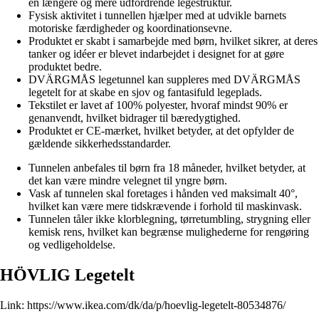
en længere og mere udfordrende legestruktur.
Fysisk aktivitet i tunnellen hjælper med at udvikle barnets
motoriske færdigheder og koordinationsevne.
Produktet er skabt i samarbejde med børn, hvilket sikrer, at deres
tanker og idéer er blevet indarbejdet i designet for at gøre
produktet bedre.
DVÄRGMÅS legetunnel kan suppleres med DVÄRGMÅS
legetelt for at skabe en sjov og fantasifuld legeplads.
Tekstilet er lavet af 100% polyester, hvoraf mindst 90% er
genanvendt, hvilket bidrager til bæredygtighed.
Produktet er CE-mærket, hvilket betyder, at det opfylder de
gældende sikkerhedsstandarder.
Tunnelen anbefales til børn fra 18 måneder, hvilket betyder, at
det kan være mindre velegnet til yngre børn.
Vask af tunnelen skal foretages i hånden ved maksimalt 40°,
hvilket kan være mere tidskrævende i forhold til maskinvask.
Tunnelen tåler ikke klorblegning, tørretumbling, strygning eller
kemisk rens, hvilket kan begrænse mulighederne for rengøring
og vedligeholdelse.
HÖVLIG Legetelt
Link:
https://www.ikea.com/dk/da/p/hoevlig-legetelt-80534876/