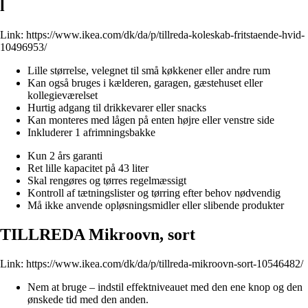
l
Link:
https://www.ikea.com/dk/da/p/tillreda-koleskab-fritstaende-hvid-
10496953/
Lille størrelse, velegnet til små køkkener eller andre rum
Kan også bruges i kælderen, garagen, gæstehuset eller
kollegieværelset
Hurtig adgang til drikkevarer eller snacks
Kan monteres med lågen på enten højre eller venstre side
Inkluderer 1 afrimningsbakke
Kun 2 års garanti
Ret lille kapacitet på 43 liter
Skal rengøres og tørres regelmæssigt
Kontroll af tætningslister og tørring efter behov nødvendig
Må ikke anvende opløsningsmidler eller slibende produkter
TILLREDA Mikroovn, sort
Link:
https://www.ikea.com/dk/da/p/tillreda-mikroovn-sort-10546482/
Nem at bruge – indstil effektniveauet med den ene knop og den
ønskede tid med den anden.