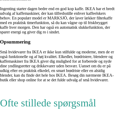
Ingenting starter dagen bedre end en god kop kaffe. IKEA har et bredt
udvalg af kaffemaskiner, der kan tilfredsstille enhver kaffeelskers
behov. En populær model er MARKSJÖ, der laver lækker filterkaffe
med en praktisk timerfunktion, så du kan vågne op til friskbrygget
kaffe hver morgen. Den har også en automatisk slukkefunktion, der
sparer energi og giver dig ro i sindet.
Opsummering
Små hvidevarer fra IKEA er ikke kun stilfulde og moderne, men de er
også funktionelle og af høj kvalitet. Elkedler, brødristere, blendere og
kaffemaskiner fra IKEA giver dig mulighed for at forberede og nyde
dine yndlingsretter og drikkevarer uden besvær. Uanset om du er på
udkig efter en praktisk elkedel, en smart brødriste eller en alsidig
blender, kan du finde det hele hos IKEA. Besøg din nærmeste IKEA-
butik eller shop online for at se det fulde udvalg af små hvidevarer.
Ofte stillede spørgsmål