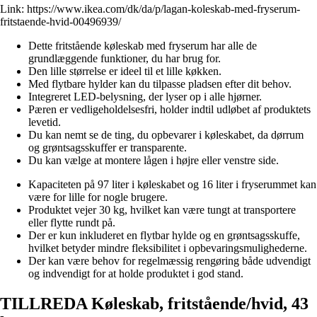
Link:
https://www.ikea.com/dk/da/p/lagan-koleskab-med-fryserum-
fritstaende-hvid-00496939/
Dette fritstående køleskab med fryserum har alle de
grundlæggende funktioner, du har brug for.
Den lille størrelse er ideel til et lille køkken.
Med flytbare hylder kan du tilpasse pladsen efter dit behov.
Integreret LED-belysning, der lyser op i alle hjørner.
Pæren er vedligeholdelsesfri, holder indtil udløbet af produktets
levetid.
Du kan nemt se de ting, du opbevarer i køleskabet, da dørrum
og grøntsagsskuffer er transparente.
Du kan vælge at montere lågen i højre eller venstre side.
Kapaciteten på 97 liter i køleskabet og 16 liter i fryserummet kan
være for lille for nogle brugere.
Produktet vejer 30 kg, hvilket kan være tungt at transportere
eller flytte rundt på.
Der er kun inkluderet en flytbar hylde og en grøntsagsskuffe,
hvilket betyder mindre fleksibilitet i opbevaringsmulighederne.
Der kan være behov for regelmæssig rengøring både udvendigt
og indvendigt for at holde produktet i god stand.
TILLREDA Køleskab, fritstående/hvid, 43