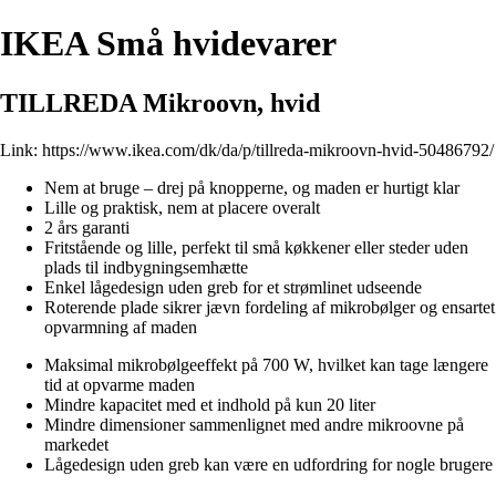
IKEA Små hvidevarer
TILLREDA Mikroovn, hvid
Link:
https://www.ikea.com/dk/da/p/tillreda-mikroovn-hvid-50486792/
Nem at bruge – drej på knopperne, og maden er hurtigt klar
Lille og praktisk, nem at placere overalt
2 års garanti
Fritstående og lille, perfekt til små køkkener eller steder uden
plads til indbygningsemhætte
Enkel lågedesign uden greb for et strømlinet udseende
Roterende plade sikrer jævn fordeling af mikrobølger og ensartet
opvarmning af maden
Maksimal mikrobølgeeffekt på 700 W, hvilket kan tage længere
tid at opvarme maden
Mindre kapacitet med et indhold på kun 20 liter
Mindre dimensioner sammenlignet med andre mikroovne på
markedet
Lågedesign uden greb kan være en udfordring for nogle brugere