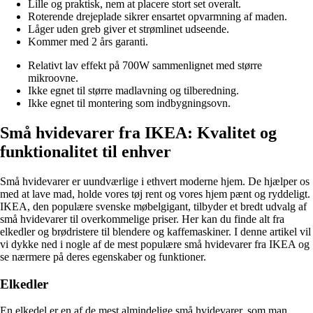
Lille og praktisk, nem at placere stort set overalt.
Roterende drejeplade sikrer ensartet opvarmning af maden.
Låger uden greb giver et strømlinet udseende.
Kommer med 2 års garanti.
Relativt lav effekt på 700W sammenlignet med større
mikroovne.
Ikke egnet til større madlavning og tilberedning.
Ikke egnet til montering som indbygningsovn.
Små hvidevarer fra IKEA: Kvalitet og
funktionalitet til enhver
Små hvidevarer er uundværlige i ethvert moderne hjem. De hjælper os
med at lave mad, holde vores tøj rent og vores hjem pænt og ryddeligt.
IKEA, den populære svenske møbelgigant, tilbyder et bredt udvalg af
små hvidevarer til overkommelige priser. Her kan du finde alt fra
elkedler og brødristere til blendere og kaffemaskiner. I denne artikel vil
vi dykke ned i nogle af de mest populære små hvidevarer fra IKEA og
se nærmere på deres egenskaber og funktioner.
Elkedler
En elkedel er en af de mest almindelige små hvidevarer, som man