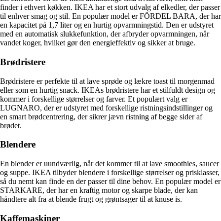
finder i ethvert køkken. IKEA har et stort udvalg af elkedler, der passer
til enhver smag og stil. En populær model er FÖRDEL BARA, der har
en kapacitet på 1,7 liter og en hurtig opvarmningstid. Den er udstyret
med en automatisk slukkefunktion, der afbryder opvarmningen, når
vandet koger, hvilket gør den energieffektiv og sikker at bruge.
Brødristere
Brødristere er perfekte til at lave sprøde og lækre toast til morgenmad
eller som en hurtig snack. IKEAs brødristere har et stilfuldt design og
kommer i forskellige størrelser og farver. Et populært valg er
LUGNARO, der er udstyret med forskellige ristningsindstillinger og
en smart brødcentrering, der sikrer jævn ristning af begge sider af
brødet.
Blendere
En blender er uundværlig, når det kommer til at lave smoothies, saucer
og suppe. IKEA tilbyder blendere i forskellige størrelser og prisklasser,
så du nemt kan finde en der passer til dine behov. En populær model er
STARKARE, der har en kraftig motor og skarpe blade, der kan
håndtere alt fra at blende frugt og grøntsager til at knuse is.
Kaffemaskiner