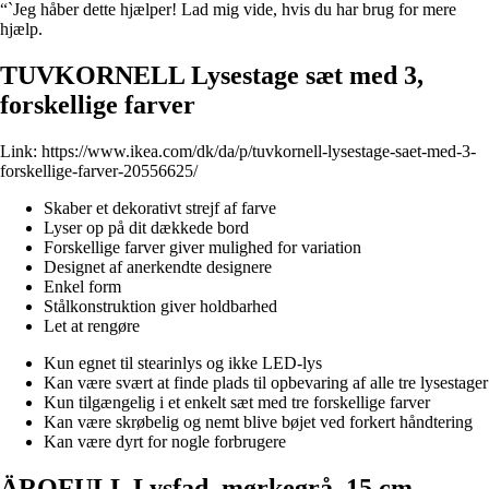
“`Jeg håber dette hjælper! Lad mig vide, hvis du har brug for mere
hjælp.
TUVKORNELL Lysestage sæt med 3,
forskellige farver
Link:
https://www.ikea.com/dk/da/p/tuvkornell-lysestage-saet-med-3-
forskellige-farver-20556625/
Skaber et dekorativt strejf af farve
Lyser op på dit dækkede bord
Forskellige farver giver mulighed for variation
Designet af anerkendte designere
Enkel form
Stålkonstruktion giver holdbarhed
Let at rengøre
Kun egnet til stearinlys og ikke LED-lys
Kan være svært at finde plads til opbevaring af alle tre lysestager
Kun tilgængelig i et enkelt sæt med tre forskellige farver
Kan være skrøbelig og nemt blive bøjet ved forkert håndtering
Kan være dyrt for nogle forbrugere
ÄROFULL Lysfad, mørkegrå, 15 cm