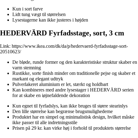
Kun i sort farve
Lidt tung vægt til størrelsen
Lysestagerne kan ikke justeres i højden
HEDERVÄRD Fyrfadsstage, sort, 3 cm
Link:
https://www.ikea.com/dk/da/p/hedervaerd-fyrfadsstage-sort-
20510623/
De bløde, runde former og den karakteristiske struktur skaber en
varm stemning
Rustikke, sorte finish minder om traditionelle pejse og skaber et
markant og elegant udtryk
Pulverlakeret aluminium er let, stærkt og holdbart
Kan kombineres med andre lysestager i HEDERVÄRD serien
for at skabe en iøjnefaldende dekoration
Kun egnet til fyrfadslys, kan ikke bruges til større stearinlys
Den lille størrelse kan begrænse brugsmulighederne
Produktet har en simpel og minimalistisk design, hvilket måske
ikke passer til alle indretningsstile
Prisen på 29 kr. kan virke høj i forhold til produktets størrelse