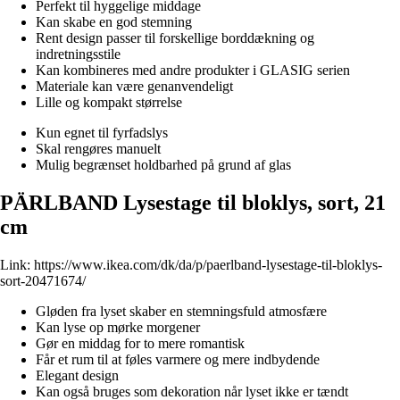
Perfekt til hyggelige middage
Kan skabe en god stemning
Rent design passer til forskellige borddækning og
indretningsstile
Kan kombineres med andre produkter i GLASIG serien
Materiale kan være genanvendeligt
Lille og kompakt størrelse
Kun egnet til fyrfadslys
Skal rengøres manuelt
Mulig begrænset holdbarhed på grund af glas
PÄRLBAND Lysestage til bloklys, sort, 21
cm
Link:
https://www.ikea.com/dk/da/p/paerlband-lysestage-til-bloklys-
sort-20471674/
Gløden fra lyset skaber en stemningsfuld atmosfære
Kan lyse op mørke morgener
Gør en middag for to mere romantisk
Får et rum til at føles varmere og mere indbydende
Elegant design
Kan også bruges som dekoration når lyset ikke er tændt