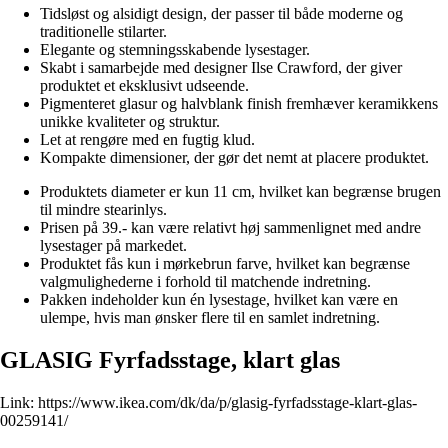
Tidsløst og alsidigt design, der passer til både moderne og
traditionelle stilarter.
Elegante og stemningsskabende lysestager.
Skabt i samarbejde med designer Ilse Crawford, der giver
produktet et eksklusivt udseende.
Pigmenteret glasur og halvblank finish fremhæver keramikkens
unikke kvaliteter og struktur.
Let at rengøre med en fugtig klud.
Kompakte dimensioner, der gør det nemt at placere produktet.
Produktets diameter er kun 11 cm, hvilket kan begrænse brugen
til mindre stearinlys.
Prisen på 39.- kan være relativt høj sammenlignet med andre
lysestager på markedet.
Produktet fås kun i mørkebrun farve, hvilket kan begrænse
valgmulighederne i forhold til matchende indretning.
Pakken indeholder kun én lysestage, hvilket kan være en
ulempe, hvis man ønsker flere til en samlet indretning.
GLASIG Fyrfadsstage, klart glas
Link:
https://www.ikea.com/dk/da/p/glasig-fyrfadsstage-klart-glas-
00259141/