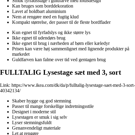
Smuk fyrfadsstage i guldfarve med lotusdesign
Kan bruges som borddekoration
Lavet af holdbart aluminium
Nem at rengøre med en fugtig klud
Kompakt størrelse, der passer til de fleste bordflader
Kun egnet til fyrfadslys og ikke større lys
Ikke egnet til udendørs brug
Ikke egnet til brug i nærheden af børn eller kæledyr
Prisen kan være høj sammenlignet med lignende produkter på
markedet
Guldfarven kan falme over tid ved gentagen brug
FULLTALIG Lysestage sæt med 3, sort
Link:
https://www.ikea.com/dk/da/p/fulltalig-lysestage-saet-med-3-sort-
40342134/
Skaber hygge og god stemning
Passer til mange forskellige indretningsstile
Designet i moderne stil
Lysestagen er smuk i sig selv
Lyser stemningsfuldt
Genanvendeligt materiale
Let at rengøre