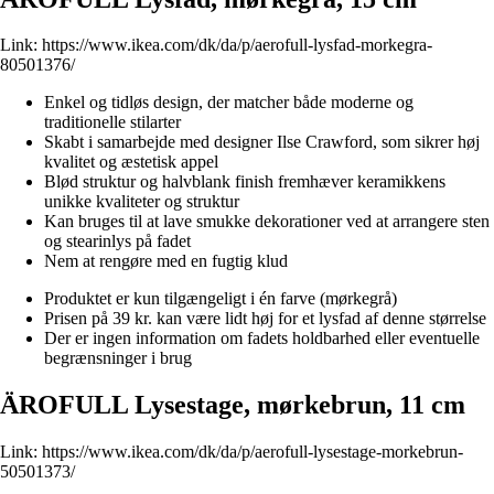
Link:
https://www.ikea.com/dk/da/p/aerofull-lysfad-morkegra-
80501376/
Enkel og tidløs design, der matcher både moderne og
traditionelle stilarter
Skabt i samarbejde med designer Ilse Crawford, som sikrer høj
kvalitet og æstetisk appel
Blød struktur og halvblank finish fremhæver keramikkens
unikke kvaliteter og struktur
Kan bruges til at lave smukke dekorationer ved at arrangere sten
og stearinlys på fadet
Nem at rengøre med en fugtig klud
Produktet er kun tilgængeligt i én farve (mørkegrå)
Prisen på 39 kr. kan være lidt høj for et lysfad af denne størrelse
Der er ingen information om fadets holdbarhed eller eventuelle
begrænsninger i brug
ÄROFULL Lysestage, mørkebrun, 11 cm
Link:
https://www.ikea.com/dk/da/p/aerofull-lysestage-morkebrun-
50501373/