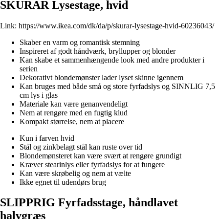
SKURAR Lysestage, hvid
Link:
https://www.ikea.com/dk/da/p/skurar-lysestage-hvid-60236043/
Skaber en varm og romantisk stemning
Inspireret af godt håndværk, bryllupper og blonder
Kan skabe et sammenhængende look med andre produkter i
serien
Dekorativt blondemønster lader lyset skinne igennem
Kan bruges med både små og store fyrfadslys og SINNLIG 7,5
cm lys i glas
Materiale kan være genanvendeligt
Nem at rengøre med en fugtig klud
Kompakt størrelse, nem at placere
Kun i farven hvid
Stål og zinkbelagt stål kan ruste over tid
Blondemønsteret kan være svært at rengøre grundigt
Kræver stearinlys eller fyrfadslys for at fungere
Kan være skrøbelig og nem at vælte
Ikke egnet til udendørs brug
SLIPPRIG Fyrfadsstage, håndlavet
halvgræs