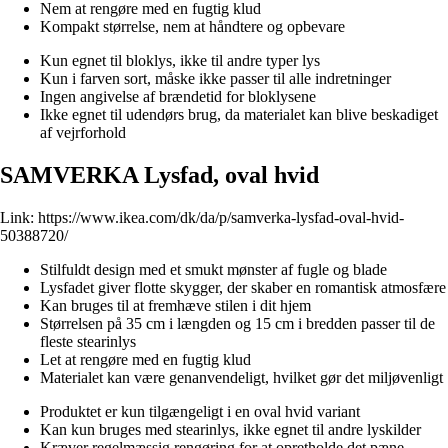
Nem at rengøre med en fugtig klud
Kompakt størrelse, nem at håndtere og opbevare
Kun egnet til bloklys, ikke til andre typer lys
Kun i farven sort, måske ikke passer til alle indretninger
Ingen angivelse af brændetid for bloklysene
Ikke egnet til udendørs brug, da materialet kan blive beskadiget
af vejrforhold
SAMVERKA Lysfad, oval hvid
Link:
https://www.ikea.com/dk/da/p/samverka-lysfad-oval-hvid-
50388720/
Stilfuldt design med et smukt mønster af fugle og blade
Lysfadet giver flotte skygger, der skaber en romantisk atmosfære
Kan bruges til at fremhæve stilen i dit hjem
Størrelsen på 35 cm i længden og 15 cm i bredden passer til de
fleste stearinlys
Let at rengøre med en fugtig klud
Materialet kan være genanvendeligt, hvilket gør det miljøvenligt
Produktet er kun tilgængeligt i en oval hvid variant
Kan kun bruges med stearinlys, ikke egnet til andre lyskilder
Kræver regelmæssig rengøring for at opretholde det pæne