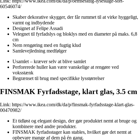
Link:
https://www.ikea.com/dk/da/p/oemsesidig-lysestage-sort-
60546074/
Skaber dekorative skygger, der får rummet til at virke hyggeligt,
varmt og indbydende
Designet af Felipe Assadi
Velegnet til fyrfadslys og bloklys med en diameter på maks. 6,8
cm
Nem rengøring med en fugtig klud
Samlevejledning medfølger
Usamlet – kræver selv at blive samlet
Perforerede huller kan være vanskelige at rengøre ved
voksstænk
Begrænset til brug med specifikke lysstørrelser
FINSMAK Fyrfadsstage, klart glas, 3.5 cm
Link:
https://www.ikea.com/dk/da/p/finsmak-fyrfadsstage-klart-glas-
00470982/
Et tidløst og elegant design, der gør produktet nemt at bruge og
kombinere med andre produkter.
FINSMAK fyrfadsstager kan stables, hvilket gør det nemt at
opbevare mange af dem på én gang.