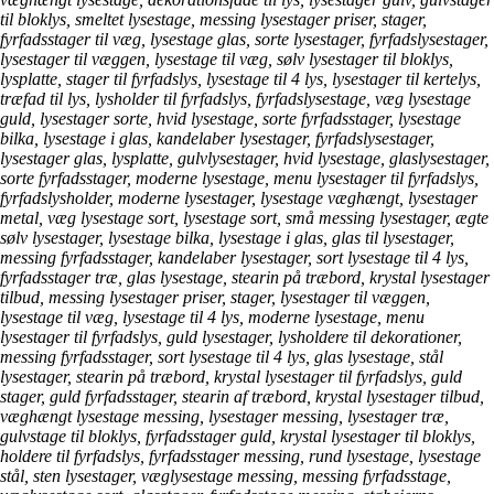
til bloklys, smeltet lysestage, messing lysestager priser, stager,
fyrfadsstager til væg, lysestage glas, sorte lysestager, fyrfadslysestager,
lysestager til væggen, lysestage til væg, sølv lysestager til bloklys,
lysplatte, stager til fyrfadslys, lysestage til 4 lys, lysestager til kertelys,
træfad til lys, lysholder til fyrfadslys, fyrfadslysestage, væg lysestage
guld, lysestager sorte, hvid lysestage, sorte fyrfadsstager, lysestage
bilka, lysestage i glas, kandelaber lysestager, fyrfadslysestager,
lysestager glas, lysplatte, gulvlysestager, hvid lysestage, glaslysestager,
sorte fyrfadsstager, moderne lysestage, menu lysestager til fyrfadslys,
fyrfadslysholder, moderne lysestager, lysestage væghængt, lysestager
metal, væg lysestage sort, lysestage sort, små messing lysestager, ægte
sølv lysestager, lysestage bilka, lysestage i glas, glas til lysestager,
messing fyrfadsstager, kandelaber lysestager, sort lysestage til 4 lys,
fyrfadsstager træ, glas lysestage, stearin på træbord, krystal lysestager
tilbud, messing lysestager priser, stager, lysestager til væggen,
lysestage til væg, lysestage til 4 lys, moderne lysestage, menu
lysestager til fyrfadslys, guld lysestager, lysholdere til dekorationer,
messing fyrfadsstager, sort lysestage til 4 lys, glas lysestage, stål
lysestager, stearin på træbord, krystal lysestager til fyrfadslys, guld
stager, guld fyrfadsstager, stearin af træbord, krystal lysestager tilbud,
væghængt lysestage messing, lysestager messing, lysestager træ,
gulvstage til bloklys, fyrfadsstager guld, krystal lysestager til bloklys,
holdere til fyrfadslys, fyrfadsstager messing, rund lysestage, lysestage
stål, sten lysestager, væglysestage messing, messing fyrfadsstage,