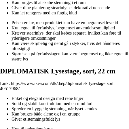
Kan bruges til at skabe stemning i et rum
Giver dine planter og stearinlys et dekorativt udseende
Kan let rengøres med en fugtig klud
Prisen er lav, men produktet kan have en begrænset levetid
Kun egnet til fyrfadslys, begrænset anvendelsesmulighed
Kræver stearinlys, der skal købes separat, hvilket kan føre til
yderligere omkostninger
Kan være skrøbelig og nemt gå i stykker, hvis det håndteres
uforsigtigt
Størrelsen på fyrfadsstagen kan være begrænset og ikke egnet til
større lys
DIPLOMATISK Lysestage, sort, 22 cm
Link:
https://www.ikea.com/dk/da/p/diplomatisk-lysestage-sort-
40517968/
Enkel og elegant design med rene linjer
Solid og stabil konstruktion med en rund fod
Spreder en hyggelig stemning, når lyset tændes
Kan bruges både alene og i en gruppe
Giver et stemningsfuldt lys
Kun til indendørs brug