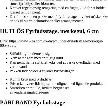
større fyrfadlys eller blomster.
Kræver regelmæssig rengøring med en fugtig klud for at holde
glasset rent og pænt.
Der findes kun én pakke med 4 fyrfadsstager, hvilket måske ikke
er nok til større dekorationer eller arrangementer.
HUTLÖS Fyrfadsstage, mørkegul, 6 cm
Link:
https://www.ikea.com/dk/da/p/hutloes-fyrfadsstage-morkegul-
00548226/
Stilfuldt og moderne design
Nem at rengøre med en fugtig klud
Kan nemt fjerne størknet voks ved at vaske overfladen med
varmt vand
Pakken indeholder 4 stykker fyrfadsstager
Kun til brug med fyrfadslys
Prisen kan være lidt høj sammenlignet med lignende produkter
Størrelsen er ret lille, hvilket begrænser
anvendelsesmulighederne
PÄRLBAND Fyrfadsstage