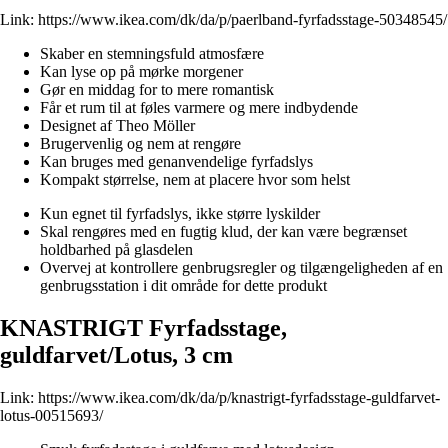
Link:
https://www.ikea.com/dk/da/p/paerlband-fyrfadsstage-50348545/
Skaber en stemningsfuld atmosfære
Kan lyse op på mørke morgener
Gør en middag for to mere romantisk
Får et rum til at føles varmere og mere indbydende
Designet af Theo Möller
Brugervenlig og nem at rengøre
Kan bruges med genanvendelige fyrfadslys
Kompakt størrelse, nem at placere hvor som helst
Kun egnet til fyrfadslys, ikke større lyskilder
Skal rengøres med en fugtig klud, der kan være begrænset
holdbarhed på glasdelen
Overvej at kontrollere genbrugsregler og tilgængeligheden af en
genbrugsstation i dit område for dette produkt
KNASTRIGT Fyrfadsstage,
guldfarvet/Lotus, 3 cm
Link:
https://www.ikea.com/dk/da/p/knastrigt-fyrfadsstage-guldfarvet-
lotus-00515693/