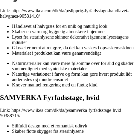
Link:
https://www.ikea.com/dk/da/p/slipprig-fyrfadsstage-handlavet-
halvgraes-90531410/
Håndlavet af halvgræs for en unik og naturlig look
Skaber en varm og hyggelig atmosfære i hjemmet
Lyset fra stearinlysene skinner dekorativt igennem lysestagens
mønster
Glasset er nemt at rengøre, da det kan vaskes i opvaskemaskinen
Materialet i produktet kan være genanvendeligt
Naturmaterialer kan være mere følsomme over for slid og skader
sammenlignet med syntetiske materialer
Naturlige variationer i farve og form kan gøre hvert produkt lidt
anderledes og mindre ensartet
Kræver manuel rengøring med en fugtig klud
SAMVERKA Fyrfadsstage, hvid
Link:
https://www.ikea.com/dk/da/p/samverka-fyrfadsstage-hvid-
50388715/
Stilfuldt design med et romantisk udtryk
Skaber flotte skygger fra stearinlysene