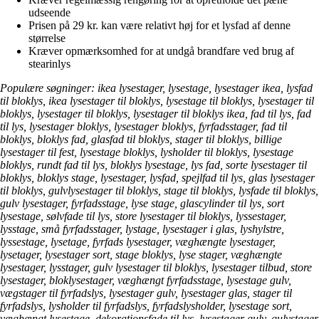
udseende
Prisen på 29 kr. kan være relativt høj for et lysfad af denne
størrelse
Kræver opmærksomhed for at undgå brandfare ved brug af
stearinlys
Populære søgninger: ikea lysestager, lysestage, lysestager ikea, lysfad
til bloklys, ikea lysestager til bloklys, lysestage til bloklys, lysestager til
bloklys, lysestager til bloklys, lysestager til bloklys ikea, fad til lys, fad
til lys, lysestager bloklys, lysestager bloklys, fyrfadsstager, fad til
bloklys, bloklys fad, glasfad til bloklys, stager til bloklys, billige
lysestager til fest, lysestage bloklys, lysholder til bloklys, lysestage
bloklys, rundt fad til lys, bloklys lysestage, lys fad, sorte lysestager til
bloklys, bloklys stage, lysestager, lysfad, spejlfad til lys, glas lysestager
til bloklys, gulvlysestager til bloklys, stage til bloklys, lysfade til bloklys,
gulv lysestager, fyrfadsstage, lyse stage, glascylinder til lys, sort
lysestage, sølvfade til lys, store lysestager til bloklys, lyssestager,
lysstage, små fyrfadsstager, lystage, lysestager i glas, lyshylstre,
lyssestage, lysetage, fyrfads lysestager, væghængte lysestager,
lysetager, lysestager sort, stage bloklys, lyse stager, væghængte
lysestager, lysstager, gulv lysestager til bloklys, lysestager tilbud, store
lysestager, bloklysestager, væghængt fyrfadsstage, lysestage gulv,
vægstager til fyrfadslys, lysestager gulv, lysestager glas, stager til
fyrfadslys, lysholder til fyrfadslys, fyrfadslysholder, lysestage sort,
væghængt lysestage, dekorationsfade til lys, lysestager gulv, gulvstager