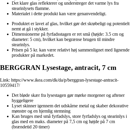
Det klare glas reflekterer og understreger det varme lys fra
stearinlysets flamme.
Materialet i dette produkt kan være genanvendeligt.
Produktet er lavet af glas, hvilket gør det skrøbeligt og potentielt
nemt at gå i stykker.
Dimensionerne på fyrfadsstagen er ret små (højde: 3.5 cm og
diameter: 5 cm), hvilket kan begrænse brugen til mindre
stearinlys.
Prisen på 5 kr. kan være relativt høj sammenlignet med lignende
produkter på markedet.
BERGGRAN Lysestage, antracit, 7 cm
Link:
https://www.ikea.com/dk/da/p/berggran-lysestage-antracit-
10559417/
Det bløde skær fra lysestagen gør mørke morgener og aftener
hyggeligere
Lyset skinner igennem det udskårne metal og skaber dekorative
mønstre og en hjemlig stemning
Kan bruges med små fyrfadslys, store fyrfadslys og stearinlys i
glas med en maks. diameter på 7,5 cm og højde på 7 cm
(brændetid 20 timer)