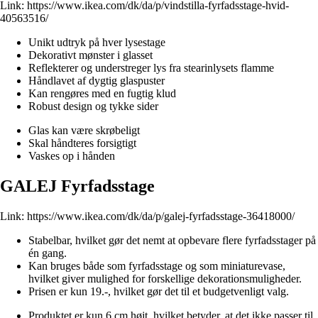
Link:
https://www.ikea.com/dk/da/p/vindstilla-fyrfadsstage-hvid-
40563516/
Unikt udtryk på hver lysestage
Dekorativt mønster i glasset
Reflekterer og understreger lys fra stearinlysets flamme
Håndlavet af dygtig glaspuster
Kan rengøres med en fugtig klud
Robust design og tykke sider
Glas kan være skrøbeligt
Skal håndteres forsigtigt
Vaskes op i hånden
GALEJ Fyrfadsstage
Link:
https://www.ikea.com/dk/da/p/galej-fyrfadsstage-36418000/
Stabelbar, hvilket gør det nemt at opbevare flere fyrfadsstager på
én gang.
Kan bruges både som fyrfadsstage og som miniaturevase,
hvilket giver mulighed for forskellige dekorationsmuligheder.
Prisen er kun 19.-, hvilket gør det til et budgetvenligt valg.
Produktet er kun 6 cm højt, hvilket betyder, at det ikke passer til