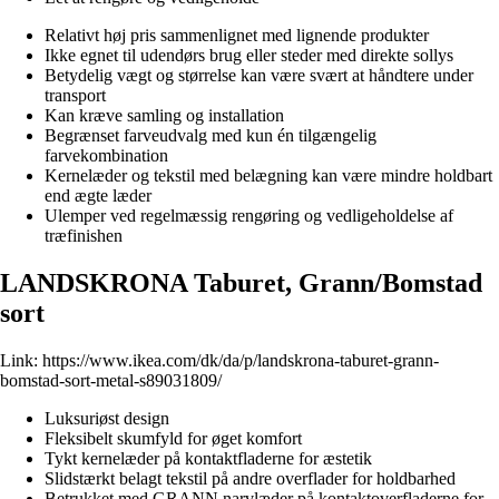
Relativt høj pris sammenlignet med lignende produkter
Ikke egnet til udendørs brug eller steder med direkte sollys
Betydelig vægt og størrelse kan være svært at håndtere under
transport
Kan kræve samling og installation
Begrænset farveudvalg med kun én tilgængelig
farvekombination
Kernelæder og tekstil med belægning kan være mindre holdbart
end ægte læder
Ulemper ved regelmæssig rengøring og vedligeholdelse af
træfinishen
LANDSKRONA Taburet, Grann/Bomstad
sort
Link:
https://www.ikea.com/dk/da/p/landskrona-taburet-grann-
bomstad-sort-metal-s89031809/
Luksuriøst design
Fleksibelt skumfyld for øget komfort
Tykt kernelæder på kontaktfladerne for æstetik
Slidstærkt belagt tekstil på andre overflader for holdbarhed
Betrukket med GRANN narvlæder på kontaktoverfladerne for