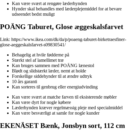
Kan være svært at rengøre læderhynden
Hynder skal behandles med læderplejemiddel for at bevare
udseendet bedst muligt
POÄNG Taburet, Glose æggeskalsfarvet
Link:
https://www.ikea.com/dk/da/p/poaeng-taburet-birketraesfiner-
glose-aeggeskalsfarvet-s09830541/
Behagelig at hvile fødderne på
Stærkt stel af lamellimet træ
Kan bruges sammen med POÄNG lænestol
Blødt og slidstærkt læder, nemt at holde
Forskellige siddehynder til at ændre udtryk
10 års garanti
Kan sorteres til genbrug eller energiudvinding
Kan være svært at matche farven til eksisterende møbler
Kan være dyrt for nogle købere
Læderhynden kræver regelmæssig pleje med specialmiddel
Kan være besværligt at samle for nogle kunder
EKENÄSET Bænk, Jonsbyn sort, 112 cm