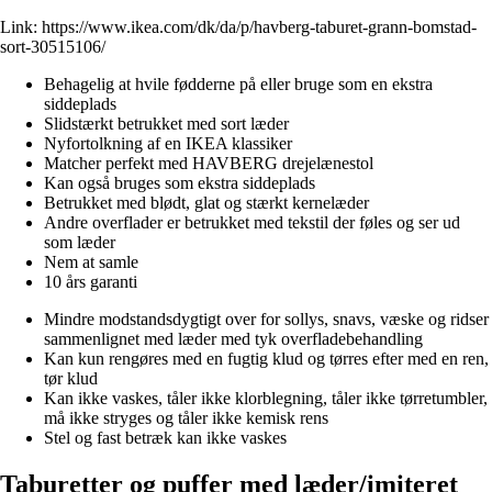
Link:
https://www.ikea.com/dk/da/p/havberg-taburet-grann-bomstad-
sort-30515106/
Behagelig at hvile fødderne på eller bruge som en ekstra
siddeplads
Slidstærkt betrukket med sort læder
Nyfortolkning af en IKEA klassiker
Matcher perfekt med HAVBERG drejelænestol
Kan også bruges som ekstra siddeplads
Betrukket med blødt, glat og stærkt kernelæder
Andre overflader er betrukket med tekstil der føles og ser ud
som læder
Nem at samle
10 års garanti
Mindre modstandsdygtigt over for sollys, snavs, væske og ridser
sammenlignet med læder med tyk overfladebehandling
Kan kun rengøres med en fugtig klud og tørres efter med en ren,
tør klud
Kan ikke vaskes, tåler ikke klorblegning, tåler ikke tørretumbler,
må ikke stryges og tåler ikke kemisk rens
Stel og fast betræk kan ikke vaskes
Taburetter og puffer med læder/imiteret