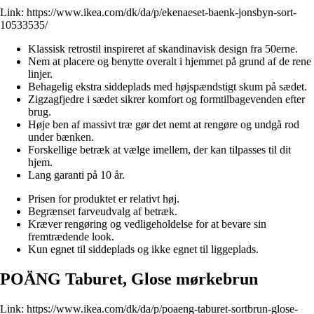
Link:
https://www.ikea.com/dk/da/p/ekenaeset-baenk-jonsbyn-sort-
10533535/
Klassisk retrostil inspireret af skandinavisk design fra 50erne.
Nem at placere og benytte overalt i hjemmet på grund af de rene
linjer.
Behagelig ekstra siddeplads med højspændstigt skum på sædet.
Zigzagfjedre i sædet sikrer komfort og formtilbagevenden efter
brug.
Høje ben af massivt træ gør det nemt at rengøre og undgå rod
under bænken.
Forskellige betræk at vælge imellem, der kan tilpasses til dit
hjem.
Lang garanti på 10 år.
Prisen for produktet er relativt høj.
Begrænset farveudvalg af betræk.
Kræver rengøring og vedligeholdelse for at bevare sin
fremtrædende look.
Kun egnet til siddeplads og ikke egnet til liggeplads.
POÄNG Taburet, Glose mørkebrun
Link:
https://www.ikea.com/dk/da/p/poaeng-taburet-sortbrun-glose-