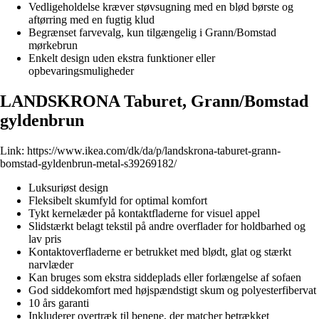
Vedligeholdelse kræver støvsugning med en blød børste og
aftørring med en fugtig klud
Begrænset farvevalg, kun tilgængelig i Grann/Bomstad
mørkebrun
Enkelt design uden ekstra funktioner eller
opbevaringsmuligheder
LANDSKRONA Taburet, Grann/Bomstad
gyldenbrun
Link:
https://www.ikea.com/dk/da/p/landskrona-taburet-grann-
bomstad-gyldenbrun-metal-s39269182/
Luksuriøst design
Fleksibelt skumfyld for optimal komfort
Tykt kernelæder på kontaktfladerne for visuel appel
Slidstærkt belagt tekstil på andre overflader for holdbarhed og
lav pris
Kontaktoverfladerne er betrukket med blødt, glat og stærkt
narvlæder
Kan bruges som ekstra siddeplads eller forlængelse af sofaen
God siddekomfort med højspændstigt skum og polyesterfibervat
10 års garanti
Inkluderer overtræk til benene, der matcher betrækket