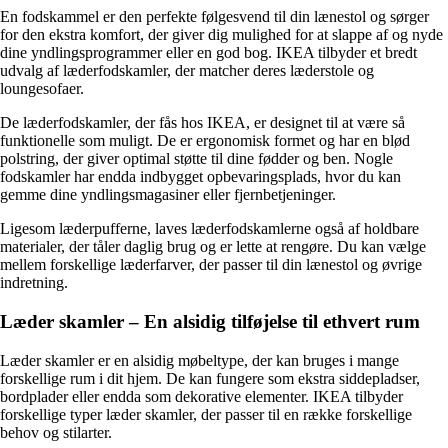
En fodskammel er den perfekte følgesvend til din lænestol og sørger
for den ekstra komfort, der giver dig mulighed for at slappe af og nyde
dine yndlingsprogrammer eller en god bog. IKEA tilbyder et bredt
udvalg af læderfodskamler, der matcher deres læderstole og
loungesofaer.
De læderfodskamler, der fås hos IKEA, er designet til at være så
funktionelle som muligt. De er ergonomisk formet og har en blød
polstring, der giver optimal støtte til dine fødder og ben. Nogle
fodskamler har endda indbygget opbevaringsplads, hvor du kan
gemme dine yndlingsmagasiner eller fjernbetjeninger.
Ligesom læderpufferne, laves læderfodskamlerne også af holdbare
materialer, der tåler daglig brug og er lette at rengøre. Du kan vælge
mellem forskellige læderfarver, der passer til din lænestol og øvrige
indretning.
Læder skamler – En alsidig tilføjelse til ethvert rum
Læder skamler er en alsidig møbeltype, der kan bruges i mange
forskellige rum i dit hjem. De kan fungere som ekstra siddepladser,
bordplader eller endda som dekorative elementer. IKEA tilbyder
forskellige typer læder skamler, der passer til en række forskellige
behov og stilarter.