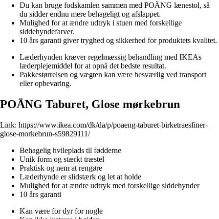
Du kan bruge fodskamlen sammen med POÄNG lænestol, så
du sidder endnu mere behageligt og afslappet.
Mulighed for at ændre udtryk i stuen med forskellige
siddehyndefarver.
10 års garanti giver tryghed og sikkerhed for produktets kvalitet.
Læderhynden kræver regelmæssig behandling med IKEAs
læderplejemiddel for at opnå det bedste resultat.
Pakkestørrelsen og vægten kan være besværlig ved transport
eller opbevaring.
POÄNG Taburet, Glose mørkebrun
Link:
https://www.ikea.com/dk/da/p/poaeng-taburet-birketraesfiner-
glose-morkebrun-s59829111/
Behagelig hvileplads til fødderne
Unik form og stærkt træstel
Praktisk og nem at rengøre
Læderhynde er slidstærk og let at holde
Mulighed for at ændre udtryk med forskellige siddehynder
10 års garanti
Kan være for dyr for nogle