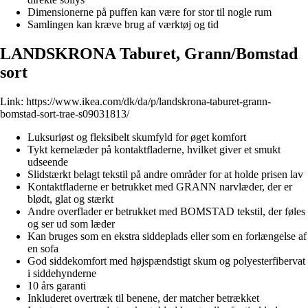
Dimensionerne på puffen kan være for stor til nogle rum
Samlingen kan kræve brug af værktøj og tid
LANDSKRONA Taburet, Grann/Bomstad
sort
Link:
https://www.ikea.com/dk/da/p/landskrona-taburet-grann-
bomstad-sort-trae-s09031813/
Luksuriøst og fleksibelt skumfyld for øget komfort
Tykt kernelæder på kontaktfladerne, hvilket giver et smukt
udseende
Slidstærkt belagt tekstil på andre områder for at holde prisen lav
Kontaktfladerne er betrukket med GRANN narvlæder, der er
blødt, glat og stærkt
Andre overflader er betrukket med BOMSTAD tekstil, der føles
og ser ud som læder
Kan bruges som en ekstra siddeplads eller som en forlængelse af
en sofa
God siddekomfort med højspændstigt skum og polyesterfibervat
i siddehynderne
10 års garanti
Inkluderet overtræk til benene, der matcher betrækket