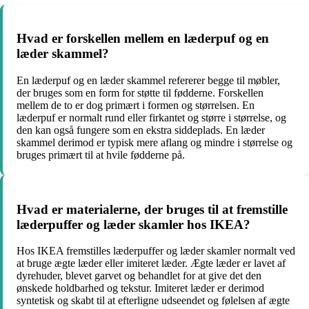
Hvad er forskellen mellem en læderpuf og en
læder skammel?
En læderpuf og en læder skammel refererer begge til møbler,
der bruges som en form for støtte til fødderne. Forskellen
mellem de to er dog primært i formen og størrelsen. En
læderpuf er normalt rund eller firkantet og større i størrelse, og
den kan også fungere som en ekstra siddeplads. En læder
skammel derimod er typisk mere aflang og mindre i størrelse og
bruges primært til at hvile fødderne på.
Hvad er materialerne, der bruges til at fremstille
læderpuffer og læder skamler hos IKEA?
Hos IKEA fremstilles læderpuffer og læder skamler normalt ved
at bruge ægte læder eller imiteret læder. Ægte læder er lavet af
dyrehuder, blevet garvet og behandlet for at give det den
ønskede holdbarhed og tekstur. Imiteret læder er derimod
syntetisk og skabt til at efterligne udseendet og følelsen af ægte