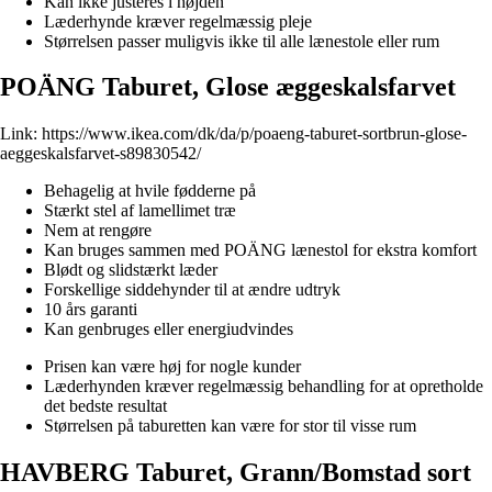
Kan ikke justeres i højden
Læderhynde kræver regelmæssig pleje
Størrelsen passer muligvis ikke til alle lænestole eller rum
POÄNG Taburet, Glose æggeskalsfarvet
Link:
https://www.ikea.com/dk/da/p/poaeng-taburet-sortbrun-glose-
aeggeskalsfarvet-s89830542/
Behagelig at hvile fødderne på
Stærkt stel af lamellimet træ
Nem at rengøre
Kan bruges sammen med POÄNG lænestol for ekstra komfort
Blødt og slidstærkt læder
Forskellige siddehynder til at ændre udtryk
10 års garanti
Kan genbruges eller energiudvindes
Prisen kan være høj for nogle kunder
Læderhynden kræver regelmæssig behandling for at opretholde
det bedste resultat
Størrelsen på taburetten kan være for stor til visse rum
HAVBERG Taburet, Grann/Bomstad sort