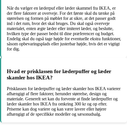
Når du vælger en læderpuf eller læder skammel fra IKEA, er
der flere faktorer at overveje. For det første skal du tænke på
størrelsen og formen på møblet for at sikre, at det passer godt
ind i det rum, hvor det skal bruges. Du skal også overveje
materialet, enten ægte læder eller imiteret læder, og beslutte,
hvilken type der passer bedst til dine præferencer og budget.
Endelig skal du også tage højde for eventuelle ekstra funktioner,
såsom opbevaringsplads eller justerbar højde, hvis det er vigtigt
for dig.
Hvad er prisklassen for læderpuffer og læder
skamler hos IKEA?
Prisklassen for læderpuffer og læder skamler hos IKEA varierer
afhængigt af flere faktorer, herunder størrelse, design og
materiale. Generelt set kan du forvente at finde læderpuffer og
læder skamler hos IKEA fra omkring 300 kr og op efter.
Priserne kan dog variere og kan være lavere eller højere
afhængigt af de specifikke modeller og sæsonudsalg.