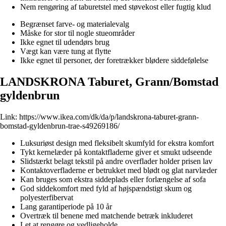
Nem rengøring af taburetstel med støvekost eller fugtig klud
Begrænset farve- og materialevalg
Måske for stor til nogle stueområder
Ikke egnet til udendørs brug
Vægt kan være tung at flytte
Ikke egnet til personer, der foretrækker blødere siddefølelse
LANDSKRONA Taburet, Grann/Bomstad
gyldenbrun
Link:
https://www.ikea.com/dk/da/p/landskrona-taburet-grann-
bomstad-gyldenbrun-trae-s49269186/
Luksuriøst design med fleksibelt skumfyld for ekstra komfort
Tykt kernelæder på kontaktfladerne giver et smukt udseende
Slidstærkt belagt tekstil på andre overflader holder prisen lav
Kontaktoverfladerne er betrukket med blødt og glat narvlæder
Kan bruges som ekstra siddeplads eller forlængelse af sofa
God siddekomfort med fyld af højspændstigt skum og
polyesterfibervat
Lang garantiperiode på 10 år
Overtræk til benene med matchende betræk inkluderet
Let at rengøre og vedligeholde