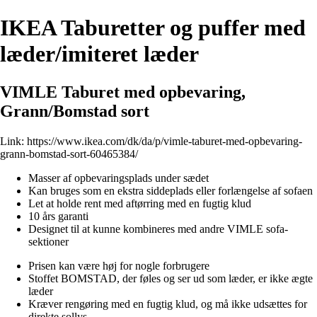
IKEA Taburetter og puffer med
læder/imiteret læder
VIMLE Taburet med opbevaring,
Grann/Bomstad sort
Link:
https://www.ikea.com/dk/da/p/vimle-taburet-med-opbevaring-
grann-bomstad-sort-60465384/
Masser af opbevaringsplads under sædet
Kan bruges som en ekstra siddeplads eller forlængelse af sofaen
Let at holde rent med aftørring med en fugtig klud
10 års garanti
Designet til at kunne kombineres med andre VIMLE sofa-
sektioner
Prisen kan være høj for nogle forbrugere
Stoffet BOMSTAD, der føles og ser ud som læder, er ikke ægte
læder
Kræver rengøring med en fugtig klud, og må ikke udsættes for
direkte sollys