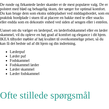
De runde og firkantede læder skamler er de mest populære valg. De er
polstret med blød og behagelig skum, der sørger for optimal komfort.
Du kan bruge dem som ekstra siddepladser ved middagsbordet, som en
praktisk bordplade i stuen til at placere en bakke med te eller snacks
eller endda som en dekorativ enhed ved siden af sengen eller i entréen.
Uanset om du vælger en læderpuf, en læderfodskammel eller en læder
skammel, vil du opleve en høj grad af komfort og elegance i dit hjem.
IKEA tilbyder møbler af høj kvalitet til overkommelige priser, så du
kan få det bedste ud af dit hjem og din indretning.
Læderpuf
Læder puf
Fodskammel
Fodskammel læder
Læder skammel
Læder fodskammel
Ofte stillede spørgsmål