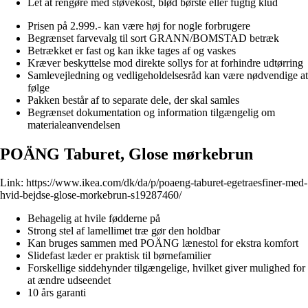
Let at rengøre med støvekost, blød børste eller fugtig klud
Prisen på 2.999.- kan være høj for nogle forbrugere
Begrænset farvevalg til sort GRANN/BOMSTAD betræk
Betrækket er fast og kan ikke tages af og vaskes
Kræver beskyttelse mod direkte sollys for at forhindre udtørring
Samlevejledning og vedligeholdelsesråd kan være nødvendige at
følge
Pakken består af to separate dele, der skal samles
Begrænset dokumentation og information tilgængelig om
materialeanvendelsen
POÄNG Taburet, Glose mørkebrun
Link:
https://www.ikea.com/dk/da/p/poaeng-taburet-egetraesfiner-med-
hvid-bejdse-glose-morkebrun-s19287460/
Behagelig at hvile fødderne på
Strong stel af lamellimet træ gør den holdbar
Kan bruges sammen med POÄNG lænestol for ekstra komfort
Slidefast læder er praktisk til børnefamilier
Forskellige siddehynder tilgængelige, hvilket giver mulighed for
at ændre udseendet
10 års garanti