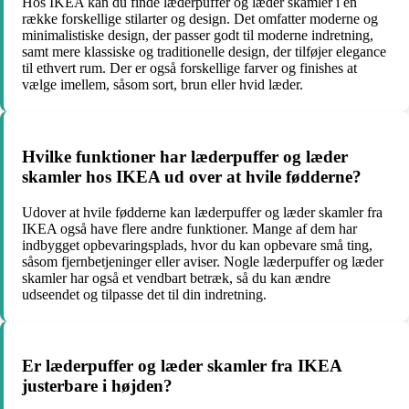
Hos IKEA kan du finde læderpuffer og læder skamler i en
række forskellige stilarter og design. Det omfatter moderne og
minimalistiske design, der passer godt til moderne indretning,
samt mere klassiske og traditionelle design, der tilføjer elegance
til ethvert rum. Der er også forskellige farver og finishes at
vælge imellem, såsom sort, brun eller hvid læder.
Hvilke funktioner har læderpuffer og læder
skamler hos IKEA ud over at hvile fødderne?
Udover at hvile fødderne kan læderpuffer og læder skamler fra
IKEA også have flere andre funktioner. Mange af dem har
indbygget opbevaringsplads, hvor du kan opbevare små ting,
såsom fjernbetjeninger eller aviser. Nogle læderpuffer og læder
skamler har også et vendbart betræk, så du kan ændre
udseendet og tilpasse det til din indretning.
Er læderpuffer og læder skamler fra IKEA
justerbare i højden?