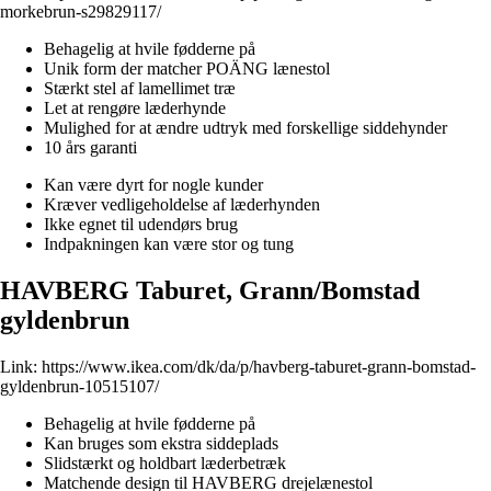
morkebrun-s29829117/
Behagelig at hvile fødderne på
Unik form der matcher POÄNG lænestol
Stærkt stel af lamellimet træ
Let at rengøre læderhynde
Mulighed for at ændre udtryk med forskellige siddehynder
10 års garanti
Kan være dyrt for nogle kunder
Kræver vedligeholdelse af læderhynden
Ikke egnet til udendørs brug
Indpakningen kan være stor og tung
HAVBERG Taburet, Grann/Bomstad
gyldenbrun
Link:
https://www.ikea.com/dk/da/p/havberg-taburet-grann-bomstad-
gyldenbrun-10515107/
Behagelig at hvile fødderne på
Kan bruges som ekstra siddeplads
Slidstærkt og holdbart læderbetræk
Matchende design til HAVBERG drejelænestol