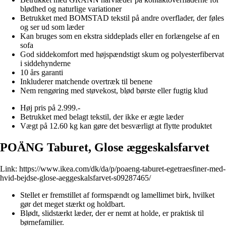
blødhed og naturlige variationer
Betrukket med BOMSTAD tekstil på andre overflader, der føles
og ser ud som læder
Kan bruges som en ekstra siddeplads eller en forlængelse af en
sofa
God siddekomfort med højspændstigt skum og polyesterfibervat
i siddehynderne
10 års garanti
Inkluderer matchende overtræk til benene
Nem rengøring med støvekost, blød børste eller fugtig klud
Høj pris på 2.999.-
Betrukket med belagt tekstil, der ikke er ægte læder
Vægt på 12.60 kg kan gøre det besværligt at flytte produktet
POÄNG Taburet, Glose æggeskalsfarvet
Link:
https://www.ikea.com/dk/da/p/poaeng-taburet-egetraesfiner-med-
hvid-bejdse-glose-aeggeskalsfarvet-s09287465/
Stellet er fremstillet af formspændt og lamellimet birk, hvilket
gør det meget stærkt og holdbart.
Blødt, slidstærkt læder, der er nemt at holde, er praktisk til
børnefamilier.