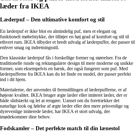
læder fra IKEA
Læderpuf – Den ultimative komfort og stil
En læderpuf er ikke blot en almindelig puf, men et elegant og
funktionelt møbelstykke, der tilføjer en høj grad af komfort og stil til
ethvert rum. IKEA tilbyder et bredt udvalg af læderpuffer, der passer til
enhver smag og indretningsstil.
Den klassiske læderpuf fås i forskellige former og størrelser. Fra de
traditionelle runde og rektangulære design til mere moderne og unikke
former, som eksempelvis en bænk, der også fungerer som puf. Med
læderpufferne fra IKEA kan du let finde en model, der passer perfekt
ind i dit hjem.
Materialerne, der anvendes til fremstillingen af læderpufferne, er af
højeste kvalitet. IKEA bruger ægte læder eller imiteret læder, der er
både slidstærkt og let at rengøre. Uanset om du foretrækker det
naturlige look og følelse af ægte læder eller den mere prisvenlige og
dyrevenlige imiterede læder, har IKEA et stort udvalg, der
imødekommer dine behov.
Fodskamler – Det perfekte match til din lænestol