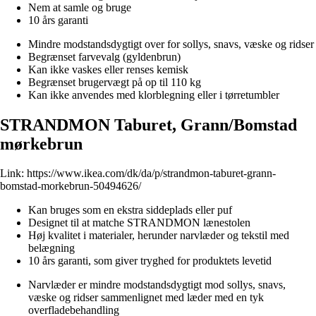
Nem at samle og bruge
10 års garanti
Mindre modstandsdygtigt over for sollys, snavs, væske og ridser
Begrænset farvevalg (gyldenbrun)
Kan ikke vaskes eller renses kemisk
Begrænset brugervægt på op til 110 kg
Kan ikke anvendes med klorblegning eller i tørretumbler
STRANDMON Taburet, Grann/Bomstad
mørkebrun
Link:
https://www.ikea.com/dk/da/p/strandmon-taburet-grann-
bomstad-morkebrun-50494626/
Kan bruges som en ekstra siddeplads eller puf
Designet til at matche STRANDMON lænestolen
Høj kvalitet i materialer, herunder narvlæder og tekstil med
belægning
10 års garanti, som giver tryghed for produktets levetid
Narvlæder er mindre modstandsdygtigt mod sollys, snavs,
væske og ridser sammenlignet med læder med en tyk
overfladebehandling