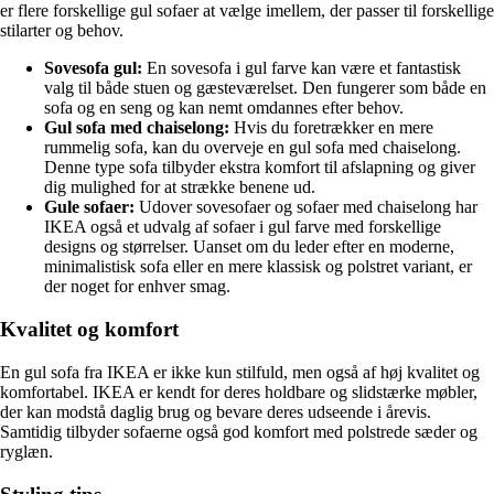
er flere forskellige gul sofaer at vælge imellem, der passer til forskellige
stilarter og behov.
Sovesofa gul:
En sovesofa i gul farve kan være et fantastisk
valg til både stuen og gæsteværelset. Den fungerer som både en
sofa og en seng og kan nemt omdannes efter behov.
Gul sofa med chaiselong:
Hvis du foretrækker en mere
rummelig sofa, kan du overveje en gul sofa med chaiselong.
Denne type sofa tilbyder ekstra komfort til afslapning og giver
dig mulighed for at strække benene ud.
Gule sofaer:
Udover sovesofaer og sofaer med chaiselong har
IKEA også et udvalg af sofaer i gul farve med forskellige
designs og størrelser. Uanset om du leder efter en moderne,
minimalistisk sofa eller en mere klassisk og polstret variant, er
der noget for enhver smag.
Kvalitet og komfort
En gul sofa fra IKEA er ikke kun stilfuld, men også af høj kvalitet og
komfortabel. IKEA er kendt for deres holdbare og slidstærke møbler,
der kan modstå daglig brug og bevare deres udseende i årevis.
Samtidig tilbyder sofaerne også god komfort med polstrede sæder og
ryglæn.