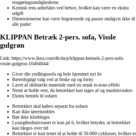
rengøringsmulighederne
Kemisk rens anbefales ved behov, hvilket kan være en ekstra
udgift
Dimensionerne kan være begrænsede og passer muligvis ikke til
alle puder
KLIPPAN Betræk 2-pers. sofa, Vissle
gulgrøn
Link:
https://www.ikea.com/dk/da/p/klippan-betraek-2-pers-sofa-
vissle-gulgron-10494044/
Giver din yndlingssofa og hele hjemmet nyt liv
Bæredygtigt valg ved at friske op og forny
Lavet af slidstærkt materiale med en smuk to-tone-effekt
Nemt at holde rent, da betrækket kan tages af og maskinvaskes
Ekstra betræk til sofaen
Betrækket skal købes separat fra sofaen
Kan ikke tørretumbles
Bør ikke klorbleges
Lysægthedsniveauet er kun på 6, hvilket betyder, at betrækket
kan bleges over tid
Betrækket er kun testet til at holde til 50.000 cyklusser, hvilket er