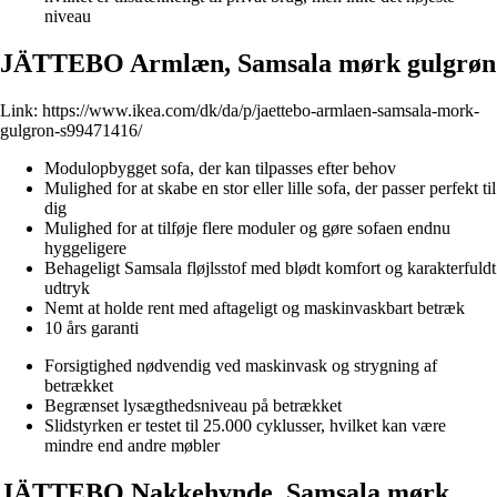
niveau
JÄTTEBO Armlæn, Samsala mørk gulgrøn
Link:
https://www.ikea.com/dk/da/p/jaettebo-armlaen-samsala-mork-
gulgron-s99471416/
Modulopbygget sofa, der kan tilpasses efter behov
Mulighed for at skabe en stor eller lille sofa, der passer perfekt til
dig
Mulighed for at tilføje flere moduler og gøre sofaen endnu
hyggeligere
Behageligt Samsala fløjlsstof med blødt komfort og karakterfuldt
udtryk
Nemt at holde rent med aftageligt og maskinvaskbart betræk
10 års garanti
Forsigtighed nødvendig ved maskinvask og strygning af
betrækket
Begrænset lysægthedsniveau på betrækket
Slidstyrken er testet til 25.000 cyklusser, hvilket kan være
mindre end andre møbler
JÄTTEBO Nakkehynde, Samsala mørk