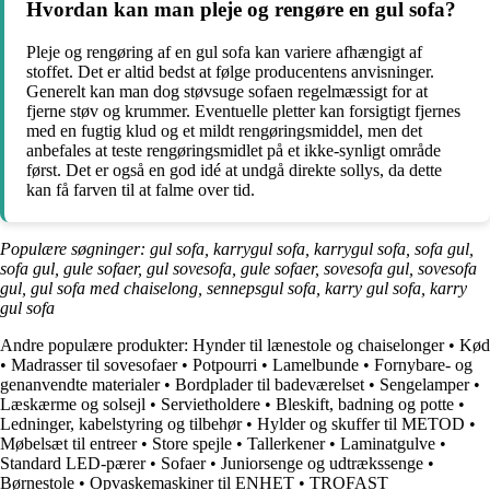
Hvordan kan man pleje og rengøre en gul sofa?
Pleje og rengøring af en gul sofa kan variere afhængigt af
stoffet. Det er altid bedst at følge producentens anvisninger.
Generelt kan man dog støvsuge sofaen regelmæssigt for at
fjerne støv og krummer. Eventuelle pletter kan forsigtigt fjernes
med en fugtig klud og et mildt rengøringsmiddel, men det
anbefales at teste rengøringsmidlet på et ikke-synligt område
først. Det er også en god idé at undgå direkte sollys, da dette
kan få farven til at falme over tid.
Populære søgninger: gul sofa, karrygul sofa, karrygul sofa, sofa gul,
sofa gul, gule sofaer, gul sovesofa, gule sofaer, sovesofa gul, sovesofa
gul, gul sofa med chaiselong, sennepsgul sofa, karry gul sofa, karry
gul sofa
Andre populære produkter:
Hynder til lænestole og chaiselonger
•
Kød
•
Madrasser til sovesofaer
•
Potpourri
•
Lamelbunde
•
Fornybare- og
genanvendte materialer
•
Bordplader til badeværelset
•
Sengelamper
•
Læskærme og solsejl
•
Servietholdere
•
Bleskift, badning og potte
•
Ledninger, kabelstyring og tilbehør
•
Hylder og skuffer til METOD
•
Møbelsæt til entreer
•
Store spejle
•
Tallerkener
•
Laminatgulve
•
Standard LED-pærer
•
Sofaer
•
Juniorsenge og udtrækssenge
•
Børnestole
•
Opvaskemaskiner til ENHET
•
TROFAST