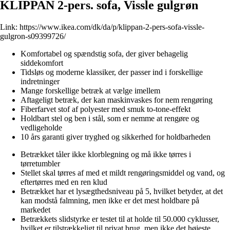
KLIPPAN 2-pers. sofa, Vissle gulgrøn
Link:
https://www.ikea.com/dk/da/p/klippan-2-pers-sofa-vissle-
gulgron-s09399726/
Komfortabel og spændstig sofa, der giver behagelig
siddekomfort
Tidsløs og moderne klassiker, der passer ind i forskellige
indretninger
Mange forskellige betræk at vælge imellem
Aftageligt betræk, der kan maskinvaskes for nem rengøring
Fiberfarvet stof af polyester med smuk to-tone-effekt
Holdbart stel og ben i stål, som er nemme at rengøre og
vedligeholde
10 års garanti giver tryghed og sikkerhed for holdbarheden
Betrækket tåler ikke klorblegning og må ikke tørres i
tørretumbler
Stellet skal tørres af med et mildt rengøringsmiddel og vand, og
eftertørres med en ren klud
Betrækket har et lysægthedsniveau på 5, hvilket betyder, at det
kan modstå falmning, men ikke er det mest holdbare på
markedet
Betrækkets slidstyrke er testet til at holde til 50.000 cyklusser,
hvilket er tilstrækkeligt til privat brug, men ikke det højeste