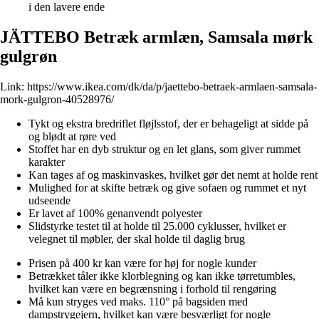
i den lavere ende
JÄTTEBO Betræk armlæn, Samsala mørk
gulgrøn
Link:
https://www.ikea.com/dk/da/p/jaettebo-betraek-armlaen-samsala-
mork-gulgron-40528976/
Tykt og ekstra bredriflet fløjlsstof, der er behageligt at sidde på
og blødt at røre ved
Stoffet har en dyb struktur og en let glans, som giver rummet
karakter
Kan tages af og maskinvaskes, hvilket gør det nemt at holde rent
Mulighed for at skifte betræk og give sofaen og rummet et nyt
udseende
Er lavet af 100% genanvendt polyester
Slidstyrke testet til at holde til 25.000 cyklusser, hvilket er
velegnet til møbler, der skal holde til daglig brug
Prisen på 400 kr kan være for høj for nogle kunder
Betrækket tåler ikke klorblegning og kan ikke tørretumbles,
hvilket kan være en begrænsning i forhold til rengøring
Må kun stryges ved maks. 110° på bagsiden med
dampstrygejern, hvilket kan være besværligt for nogle