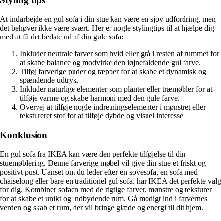
Styling tips
At indarbejde en gul sofa i din stue kan være en sjov udfordring, men
det behøver ikke være svært. Her er nogle stylingtips til at hjælpe dig
med at få det bedste ud af din gule sofa:
Inkluder neutrale farver som hvid eller grå i resten af ​​rummet for
at skabe balance og modvirke den iøjnefaldende gul farve.
Tilføj farverige puder og tæpper for at skabe et dynamisk og
spændende udtryk.
Inkluder naturlige elementer som planter eller træmøbler for at
tilføje varme og skabe harmoni med den gule farve.
Overvej at tilføje nogle indretningselementer i mønstret eller
tekstureret stof for at tilføje dybde og visuel interesse.
Konklusion
En gul sofa fra IKEA kan være den perfekte tilføjelse til din
stuemøblering. Denne farverige møbel vil give din stue et friskt og
positivt pust. Uanset om du leder efter en sovesofa, en sofa med
chaiselong eller bare en traditionel gul sofa, har IKEA det perfekte valg
for dig. Kombiner sofaen med de rigtige farver, mønstre og teksturer
for at skabe et unikt og indbydende rum. Gå modigt ind i farvernes
verden og skab et rum, der vil bringe glæde og energi til dit hjem.