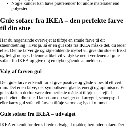
Nogle kunder kan have præferencer for andre materialer end
polyester
Gule sofaer fra IKEA – den perfekte farve
til din stue
Har du nogensinde overvejet at tilføje en smule farve til dit
stueindretning? Hvis ja, så er en gul sofa fra IKEA måske det, du leder
efter. Denne farverige og iøjnefaldende møbel vil give din stue et friskt
og livligt udtryk. I denne artikel vil vi dykke ned i verdenen af gule
sofaer fra IKEA og give dig en dybdegående anmeldelse.
Valg af farven gul
Den gule farve er kendt for at give positive og glade vibes til ethvert
rum. Det er en farve, der symboliserer glæde, energi og optimisme. En
gul sofa kan derfor være den perfekte måde at tilføje et strejf af
positivitet i din stue. Uanset om du vælger en karrygul, sennepsgul
eller karry gul sofa, vil farven tilføje varme og lys til rummet.
Gule sofaer fra IKEA – udvalget
IKEA er kendt for deres brede udvalg af møbler, herunder sofaer. Der