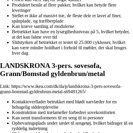
Produktet består af flere pakker, hvilket kan betyde flere
leveringer
Stellet er ikke af massivt træ, de fleste dele er lavet af finer,
spånplade, og træfiberplade
Kan kræve samling af modulerne
Betrækket kan have en lysægthedsniveau på 5, hvilket betyder,
at det kan falme over tid
Slidstyrken af betrækket er testet til 25.000 cyklusser, hvilket
kan være mindre holdbart i forhold til møbler, der skal bruges
hver dag
LANDSKRONA 3-pers. sovesofa,
Grann/Bomstad gyldenbrun/metal
Link:
https://www.ikea.com/dk/da/p/landskrona-3-pers-sovesofa-
grann-bomstad-gyldenbrun-metal-s69491265/
Kontaktoverflader betrukket med blødt narvlæder for en
behagelig siddeoplevelse
Konstruktion med trælameller forbedrer sovekomforten
Kan nemt transformeres til en seng til to personer
Opbevaringsplads under sædet til sengetøj, hvilket bidrager til en
ryddelig indretning