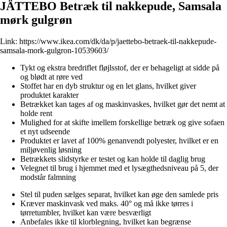
JÄTTEBO Betræk til nakkepude, Samsala
mørk gulgrøn
Link:
https://www.ikea.com/dk/da/p/jaettebo-betraek-til-nakkepude-
samsala-mork-gulgron-10539603/
Tykt og ekstra bredriflet fløjlsstof, der er behageligt at sidde på
og blødt at røre ved
Stoffet har en dyb struktur og en let glans, hvilket giver
produktet karakter
Betrækket kan tages af og maskinvaskes, hvilket gør det nemt at
holde rent
Mulighed for at skifte imellem forskellige betræk og give sofaen
et nyt udseende
Produktet er lavet af 100% genanvendt polyester, hvilket er en
miljøvenlig løsning
Betrækkets slidstyrke er testet og kan holde til daglig brug
Velegnet til brug i hjemmet med et lysægthedsniveau på 5, der
modstår falmning
Stel til puden sælges separat, hvilket kan øge den samlede pris
Kræver maskinvask ved maks. 40° og må ikke tørres i
tørretumbler, hvilket kan være besværligt
Anbefales ikke til klorblegning, hvilket kan begrænse