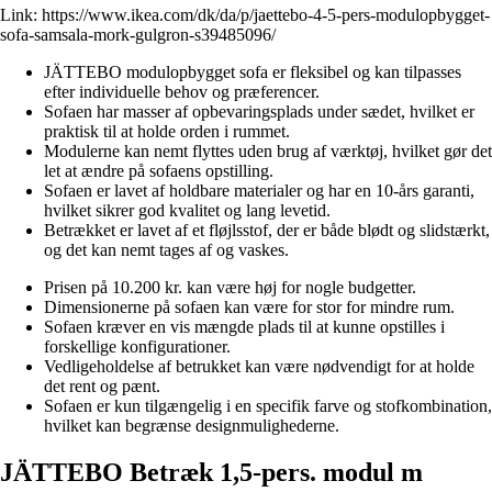
Link:
https://www.ikea.com/dk/da/p/jaettebo-4-5-pers-modulopbygget-
sofa-samsala-mork-gulgron-s39485096/
JÄTTEBO modulopbygget sofa er fleksibel og kan tilpasses
efter individuelle behov og præferencer.
Sofaen har masser af opbevaringsplads under sædet, hvilket er
praktisk til at holde orden i rummet.
Modulerne kan nemt flyttes uden brug af værktøj, hvilket gør det
let at ændre på sofaens opstilling.
Sofaen er lavet af holdbare materialer og har en 10-års garanti,
hvilket sikrer god kvalitet og lang levetid.
Betrækket er lavet af et fløjlsstof, der er både blødt og slidstærkt,
og det kan nemt tages af og vaskes.
Prisen på 10.200 kr. kan være høj for nogle budgetter.
Dimensionerne på sofaen kan være for stor for mindre rum.
Sofaen kræver en vis mængde plads til at kunne opstilles i
forskellige konfigurationer.
Vedligeholdelse af betrukket kan være nødvendigt for at holde
det rent og pænt.
Sofaen er kun tilgængelig i en specifik farve og stofkombination,
hvilket kan begrænse designmulighederne.
JÄTTEBO Betræk 1,5-pers. modul m