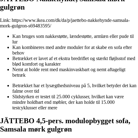
gulgrøn
Link:
https://www.ikea.com/dk/da/p/jaettebo-nakkehynde-samsala-
mork-gulgron-s69483595/
Kan bruges som nakkestøtte, lændestøtte, armlæn eller pude til
lur
Kan kombineres med andre moduler for at skabe en sofa efter
behov
Betrækket er lavet af et ekstra bredriflet og stærkt fløjlsstof med
blød komfort og karakter
Nemt at holde rent med maskinvaskbart og nemt aftageligt
betræk
Betrækket har et lysægthedsniveau på 5, hvilket betyder det kan
falme over tid
Slidstyrken er testet til 25.000 cyklusser, hvilket kan være
mindre holdbart end møbler, der kan holde til 15.000
testcyklusser eller mere
JÄTTEBO 4,5-pers. modulopbygget sofa,
Samsala mørk gulgrøn