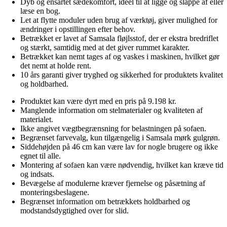
Dyb og ensartet sædekomfort, ideel til at ligge og slappe af eller
læse en bog.
Let at flytte moduler uden brug af værktøj, giver mulighed for
ændringer i opstillingen efter behov.
Betrækket er lavet af Samsala fløjlsstof, der er ekstra bredriflet
og stærkt, samtidig med at det giver rummet karakter.
Betrækket kan nemt tages af og vaskes i maskinen, hvilket gør
det nemt at holde rent.
10 års garanti giver tryghed og sikkerhed for produktets kvalitet
og holdbarhed.
Produktet kan være dyrt med en pris på 9.198 kr.
Manglende information om stelmaterialer og kvaliteten af
materialet.
Ikke angivet vægtbegrænsning for belastningen på sofaen.
Begrænset farvevalg, kun tilgængelig i Samsala mørk gulgrøn.
Siddehøjden på 46 cm kan være lav for nogle brugere og ikke
egnet til alle.
Montering af sofaen kan være nødvendig, hvilket kan kræve tid
og indsats.
Bevægelse af modulerne kræver fjernelse og påsætning af
monteringsbeslagene.
Begrænset information om betrækkets holdbarhed og
modstandsdygtighed over for slid.