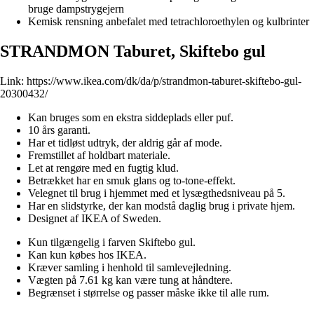
bruge dampstrygejern
Kemisk rensning anbefalet med tetrachloroethylen og kulbrinter
STRANDMON Taburet, Skiftebo gul
Link:
https://www.ikea.com/dk/da/p/strandmon-taburet-skiftebo-gul-
20300432/
Kan bruges som en ekstra siddeplads eller puf.
10 års garanti.
Har et tidløst udtryk, der aldrig går af mode.
Fremstillet af holdbart materiale.
Let at rengøre med en fugtig klud.
Betrækket har en smuk glans og to-tone-effekt.
Velegnet til brug i hjemmet med et lysægthedsniveau på 5.
Har en slidstyrke, der kan modstå daglig brug i private hjem.
Designet af IKEA of Sweden.
Kun tilgængelig i farven Skiftebo gul.
Kan kun købes hos IKEA.
Kræver samling i henhold til samlevejledning.
Vægten på 7.61 kg kan være tung at håndtere.
Begrænset i størrelse og passer måske ikke til alle rum.