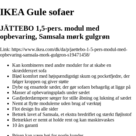
IKEA Gule sofaer
JÄTTEBO 1,5-pers. modul med
opbevaring, Samsala mørk gulgrøn
Link:
https://www.ikea.com/dk/da/p/jaettebo-1-5-pers-modul-med-
opbevaring-samsala-mork-gulgron-s19471458/
Kan kombineres med andre moduler for at skabe en
skræddersyet sofa
Blød komfort med højspændigstigt skum og pocketfjedre, der
følger kroppen og giver støtte
Dybe og ensartede sæder, der gør sofaen behagelig at ligge på
Masser af opbevaringsplads under sædet
Gasfjederdæmpere sørger for stille åbning og lukning af sædet
Nemt at flytte modulerne uden brug af værktøj
Flot design fra alle sider
Betræk lavet af Samsala, et ekstra bredriflet og stærkt fløjlsstof
Betrækket er nemt at holde rent og kan maskinvaskes
10 års garanti
Prisen kan være høj for nogle kunder