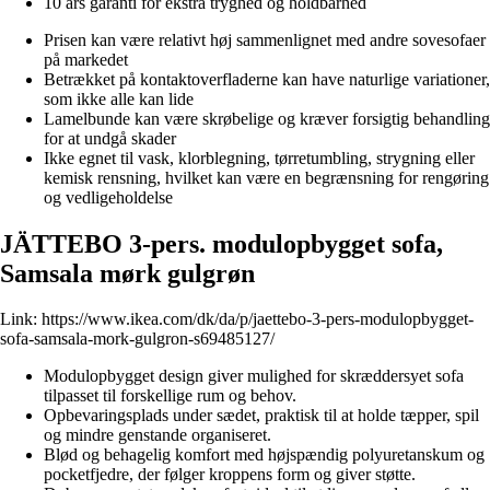
10 års garanti for ekstra tryghed og holdbarhed
Prisen kan være relativt høj sammenlignet med andre sovesofaer
på markedet
Betrækket på kontaktoverfladerne kan have naturlige variationer,
som ikke alle kan lide
Lamelbunde kan være skrøbelige og kræver forsigtig behandling
for at undgå skader
Ikke egnet til vask, klorblegning, tørretumbling, strygning eller
kemisk rensning, hvilket kan være en begrænsning for rengøring
og vedligeholdelse
JÄTTEBO 3-pers. modulopbygget sofa,
Samsala mørk gulgrøn
Link:
https://www.ikea.com/dk/da/p/jaettebo-3-pers-modulopbygget-
sofa-samsala-mork-gulgron-s69485127/
Modulopbygget design giver mulighed for skræddersyet sofa
tilpasset til forskellige rum og behov.
Opbevaringsplads under sædet, praktisk til at holde tæpper, spil
og mindre genstande organiseret.
Blød og behagelig komfort med højspændig polyuretanskum og
pocketfjedre, der følger kroppens form og giver støtte.