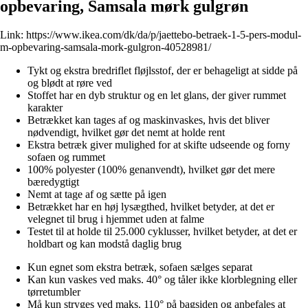
opbevaring, Samsala mørk gulgrøn
Link:
https://www.ikea.com/dk/da/p/jaettebo-betraek-1-5-pers-modul-
m-opbevaring-samsala-mork-gulgron-40528981/
Tykt og ekstra bredriflet fløjlsstof, der er behageligt at sidde på
og blødt at røre ved
Stoffet har en dyb struktur og en let glans, der giver rummet
karakter
Betrækket kan tages af og maskinvaskes, hvis det bliver
nødvendigt, hvilket gør det nemt at holde rent
Ekstra betræk giver mulighed for at skifte udseende og forny
sofaen og rummet
100% polyester (100% genanvendt), hvilket gør det mere
bæredygtigt
Nemt at tage af og sætte på igen
Betrækket har en høj lysægthed, hvilket betyder, at det er
velegnet til brug i hjemmet uden at falme
Testet til at holde til 25.000 cyklusser, hvilket betyder, at det er
holdbart og kan modstå daglig brug
Kun egnet som ekstra betræk, sofaen sælges separat
Kan kun vaskes ved maks. 40° og tåler ikke klorblegning eller
tørretumbler
Må kun stryges ved maks. 110° på bagsiden og anbefales at