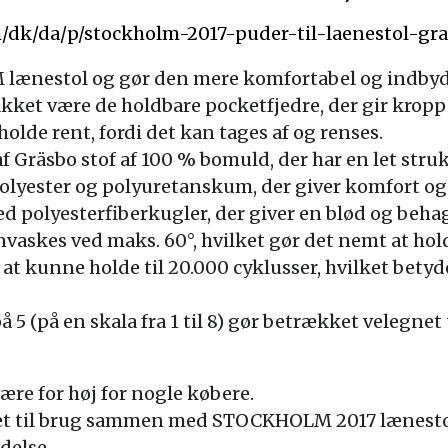
m/dk/da/p/stockholm-2017-puder-til-laenestol-g
 lænestol og gør den mere komfortabel og indby
akket være de holdbare pocketfjedre, der gir kropp
olde rent, fordi det kan tages af og renses.
f Gräsbo stof af 100 % bomuld, der har en let struk
olyester og polyuretanskum, der giver komfort og 
 polyesterfiberkugler, der giver en blød og behage
askes ved maks. 60°, hvilket gør det nemt at hold
 at kunne holde til 20.000 cyklusser, hvilket betyde
5 (på en skala fra 1 til 8) gør betrækket velegnet 
være for høj for nogle købere.
t til brug sammen med STOCKHOLM 2017 lænestol 
delse.