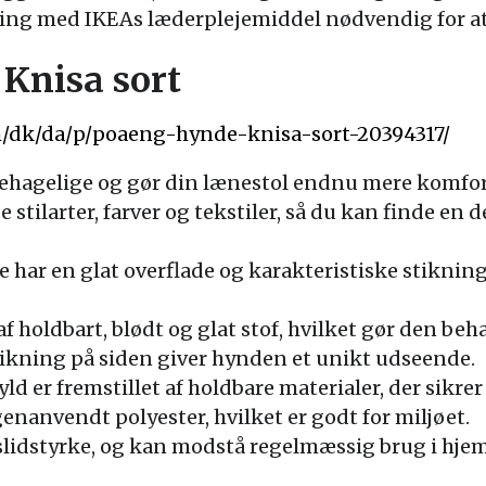
ng med IKEAs læderplejemiddel nødvendig for at 
Knisa sort
m/dk/da/p/poaeng-hynde-knisa-sort-20394317/
ehagelige og gør din lænestol endnu mere komfor
e stilarter, farver og tekstiler, så du kan finde en 
har en glat overflade og karakteristiske stikninge
f holdbart, blødt og glat stof, hvilket gør den beha
tikning på siden giver hynden et unikt udseende.
ld er fremstillet af holdbare materialer, der sikre
genanvendt polyester, hvilket er godt for miljøet.
slidstyrke, og kan modstå regelmæssig brug i hje