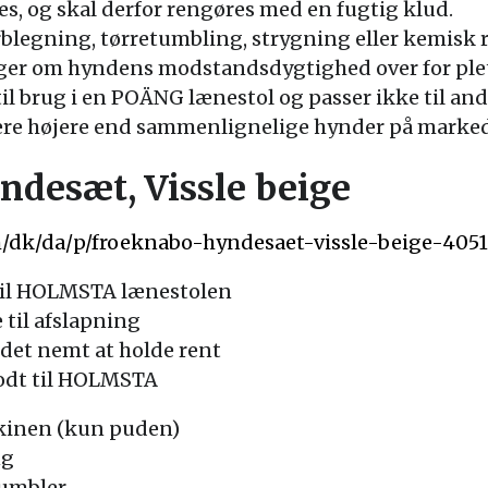
s, og skal derfor rengøres med en fugtig klud.
rblegning, tørretumbling, strygning eller kemisk 
ger om hyndens modstandsdygtighed over for plette
l brug i en POÄNG lænestol og passer ikke til and
ære højere end sammenlignelige hynder på marked
esæt, Vissle beige
m/dk/da/p/froeknabo-hyndesaet-vissle-beige-405
 til HOLMSTA lænestolen
 til afslapning
 det nemt at holde rent
godt til HOLMSTA
skinen (kun puden)
ng
tumbler