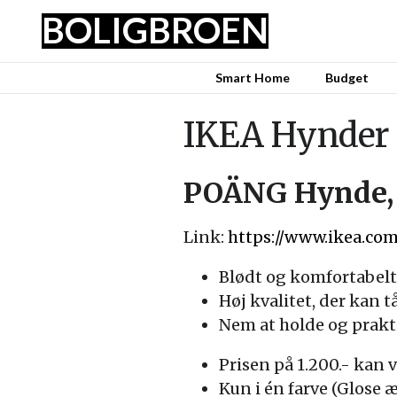
BOLIG
BROEN
Smart Home
Budget
IKEA Hynder t
POÄNG Hynde, 
Link:
https://www.ikea.co
Blødt og komfortabelt 
Høj kvalitet, der kan t
Nem at holde og prakti
Prisen på 1.200.- kan 
Kun i én farve (Glose