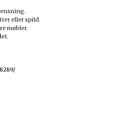
rensning.
r eller spild.
re møbler.
et.
18289/