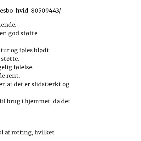
raesbo-hvid-80509443/
dende.
en god støtte.
tur og føles blødt.
støtte.
lig følelse.
e rent.
r, at det er slidstærkt og
til brug i hjemmet, da det
af rotting, hvilket