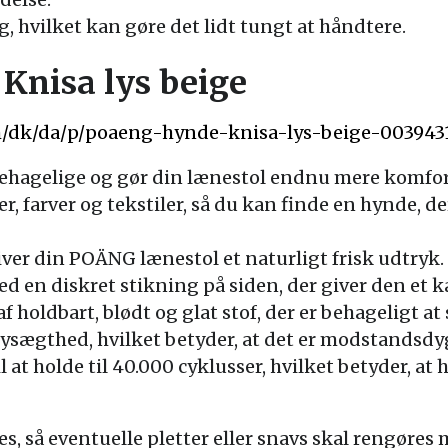
g, hvilket kan gøre det lidt tungt at håndtere.
Knisa lys beige
m/dk/da/p/poaeng-hynde-knisa-lys-beige-003943
ehagelige og gør din lænestol endnu mere komfor
ter, farver og tekstiler, så du kan finde en hynde, der
ver din POÄNG lænestol et naturligt frisk udtryk.
 en diskret stikning på siden, der giver den et k
f holdbart, blødt og glat stof, der er behageligt at 
ysægthed, hvilket betyder, at det er modstandsdyg
il at holde til 40.000 cyklusser, hvilket betyder, a
, så eventuelle pletter eller snavs skal rengøres 