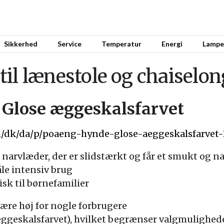
Sikkerhed
Service
Temperatur
Energi
Lampe
il lænestole og chaiselon
Glose æggeskalsfarvet
m/dk/da/p/poaeng-hynde-glose-aeggeskalsfarvet-
narvlæder, der er slidstærkt og får et smukt og n
åle intensiv brug
sk til børnefamilier
være høj for nogle forbrugere
 æggeskalsfarvet), hvilket begrænser valgmulighed