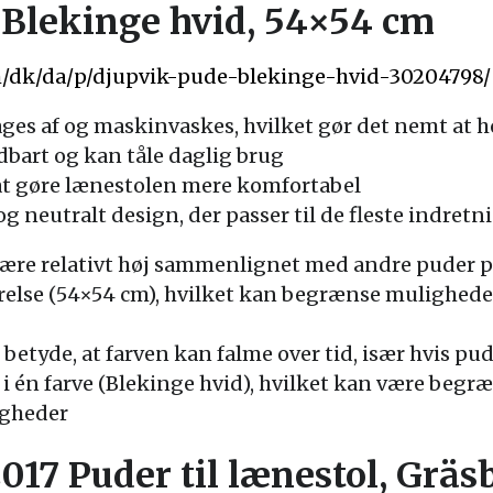
Blekinge hvid, 54×54 cm
m/dk/da/p/djupvik-pude-blekinge-hvid-30204798/
es af og maskinvaskes, hvilket gør det nemt at h
bart og kan tåle daglig brug
 at gøre lænestolen mere komfortabel
og neutralt design, der passer til de fleste indretn
være relativt høj sammenlignet med andre puder 
relse (54×54 cm), hvilket kan begrænse muligheder
etyde, at farven kan falme over tid, især hvis pude
i én farve (Blekinge hvid), hvilket kan være begr
igheder
7 Puder til lænestol, Gräs