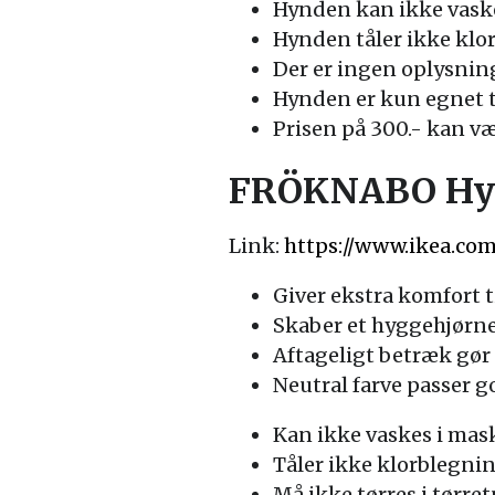
Hynden kan ikke vaske
Hynden tåler ikke klo
Der er ingen oplysnin
Hynden er kun egnet ti
Prisen på 300.- kan v
FRÖKNABO Hynd
Link:
https://www.ikea.co
Giver ekstra komfort
Skaber et hyggehjørne
Aftageligt betræk gør
Neutral farve passer 
Kan ikke vaskes i ma
Tåler ikke klorblegni
Må ikke tørres i tørre