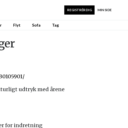
REGISTRÉR DIG
MIN SIDE
r
Flyt
Sofa
Tag
ger
30105901/
aturligt udtryk med årene
er for indretning