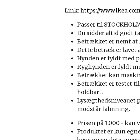
Link:
https://www.ikea.co
Passer til STOCKHOLM
Du sidder altid godt t
Betrækket er nemt at h
Dette betræk er lavet a
Hynden er fyldt med p
Ryghynden er fyldt med
Betrækket kan maskinv
Betrækket er testet til
holdbart.
Lysægthedsniveauet på 
modstår falmning.
Prisen på 1.000.- kan 
Produktet er kun egne
begrænser dets anven