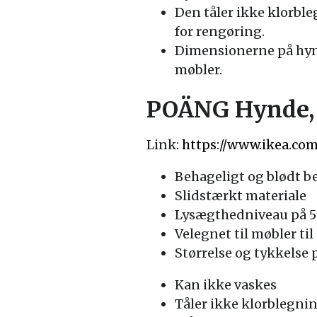
Den tåler ikke klorbl
for rengøring.
Dimensionerne på hynd
møbler.
POÄNG Hynde, 
Link:
https://www.ikea.co
Behageligt og blødt b
Slidstærkt materiale
Lysægthedniveau på 5
Velegnet til møbler til
Størrelse og tykkelse 
Kan ikke vaskes
Tåler ikke klorblegni