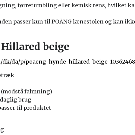
egning, tørretumbling eller kemisk rens, hvilket
en passer kun til POÄNG lænestolen og kan ikke 
Hillared beige
m/dk/da/p/poaeng-hynde-hillared-beige-10362468
etræk
 (modstå falmning)
 daglig brug
passer til produktet
ng