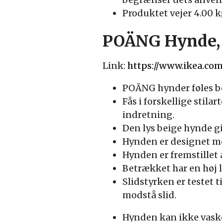
Produktet vejer 4.00 k
POÄNG Hynde, 
Link:
https://www.ikea.co
POÄNG hynder føles b
Fås i forskellige stilar
indretning.
Den lys beige hynde gi
Hynden er designet med
Hynden er fremstillet a
Betrækket har en høj l
Slidstyrken er testet t
modstå slid.
Hynden kan ikke vaskes