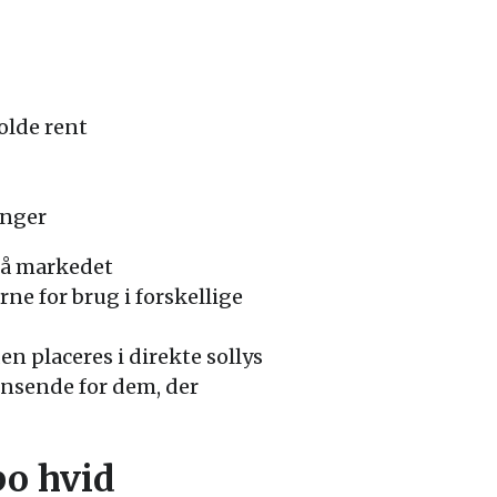
olde rent
inger
på markedet
ne for brug i forskellige
n placeres i direkte sollys
ænsende for dem, der
bo hvid