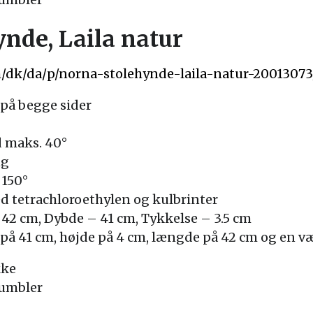
nde, Laila natur
m/dk/da/p/norna-stolehynde-laila-natur-20013073
på begge sider
 maks. 40°
ng
 150°
 tetrachloroethylen og kulbrinter
42 cm, Dybde – 41 cm, Tykkelse – 3.5 cm
på 41 cm, højde på 4 cm, længde på 42 cm og en væ
kke
tumbler