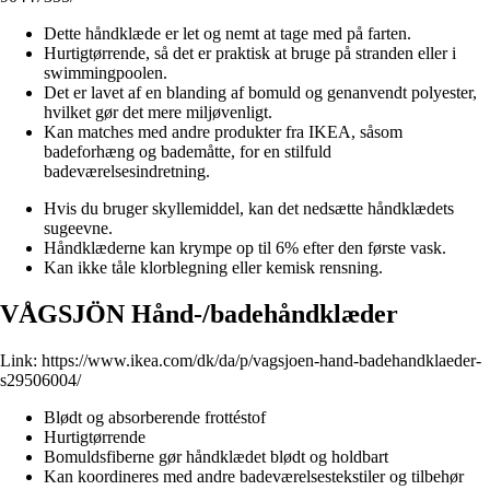
Dette håndklæde er let og nemt at tage med på farten.
Hurtigtørrende, så det er praktisk at bruge på stranden eller i
swimmingpoolen.
Det er lavet af en blanding af bomuld og genanvendt polyester,
hvilket gør det mere miljøvenligt.
Kan matches med andre produkter fra IKEA, såsom
badeforhæng og bademåtte, for en stilfuld
badeværelsesindretning.
Hvis du bruger skyllemiddel, kan det nedsætte håndklædets
sugeevne.
Håndklæderne kan krympe op til 6% efter den første vask.
Kan ikke tåle klorblegning eller kemisk rensning.
VÅGSJÖN Hånd-/badehåndklæder
Link:
https://www.ikea.com/dk/da/p/vagsjoen-hand-badehandklaeder-
s29506004/
Blødt og absorberende frottéstof
Hurtigtørrende
Bomuldsfiberne gør håndklædet blødt og holdbart
Kan koordineres med andre badeværelsestekstiler og tilbehør