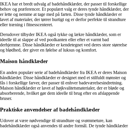
IKEA har et bredt udvalg af badehåndklæder, der passer til forskellige
behov og præferencer. Et populært valg er deres tynde håndklæder, der
er lette og nemme at tage med på farten. Disse tynde håndklæder er
lavet af materialer, der tørrer hurtigt og er derfor perfekte til strandture
eller træning i fitnesscenteret.
Derudover tilbyder IKEA også tykke og lækre håndklæder, som er
ideelle til at slappe af ved poolkanten eller efter et varmt bad
derhjemme. Disse håndklæder er kendetegnet ved deres store størrelse
og blødhed, der giver en følelse af luksus og komfort.
Maison håndklæder
En anden populær serie af badehåndklæder fra IKEA er deres Maison
håndklæder. Disse håndklæder er designet med et stilfuldt mønster og
fås i forskellige farver, der passer til enhver badeværelsesindretning.
Maison håndklæder er lavet af højkvalitetsmaterialer, der er bløde og
absorberende, hvilket gør dem ideelle til brug efter en afslappende
bruser.
Praktiske anvendelser af badehåndklæder
Udover at være nødvendige til strandture og svømmeture, kan
badehåndklæder også anvendes til andre formål. De tynde håndklæder