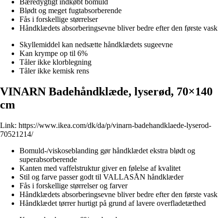
Bæredygtigt indkøbt bomuld
Blødt og meget fugtabsorberende
Fås i forskellige størrelser
Håndklædets absorberingsevne bliver bedre efter den første vask
Skyllemiddel kan nedsætte håndklædets sugeevne
Kan krympe op til 6%
Tåler ikke klorblegning
Tåler ikke kemisk rens
VINARN Badehåndklæde, lyserød, 70×140
cm
Link:
https://www.ikea.com/dk/da/p/vinarn-badehandklaede-lyserod-
70521214/
Bomuld-/viskoseblanding gør håndklædet ekstra blødt og
superabsorberende
Kanten med vaffelstruktur giver en følelse af kvalitet
Stil og farve passer godt til VALLASÅN håndklæder
Fås i forskellige størrelser og farver
Håndklædets absorberingsevne bliver bedre efter den første vask
Håndklædet tørrer hurtigt på grund af lavere overfladetæthed