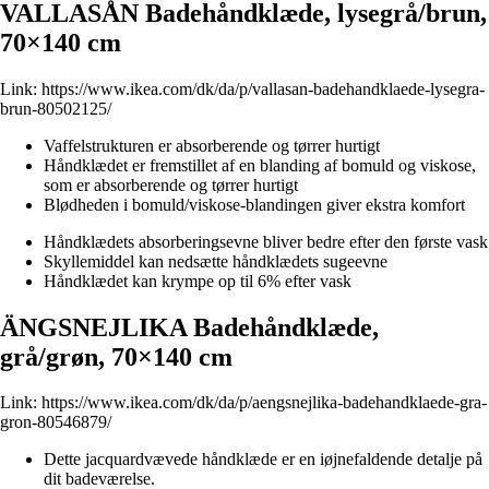
VALLASÅN Badehåndklæde, lysegrå/brun,
70×140 cm
Link:
https://www.ikea.com/dk/da/p/vallasan-badehandklaede-lysegra-
brun-80502125/
Vaffelstrukturen er absorberende og tørrer hurtigt
Håndklædet er fremstillet af en blanding af bomuld og viskose,
som er absorberende og tørrer hurtigt
Blødheden i bomuld/viskose-blandingen giver ekstra komfort
Håndklædets absorberingsevne bliver bedre efter den første vask
Skyllemiddel kan nedsætte håndklædets sugeevne
Håndklædet kan krympe op til 6% efter vask
ÄNGSNEJLIKA Badehåndklæde,
grå/grøn, 70×140 cm
Link:
https://www.ikea.com/dk/da/p/aengsnejlika-badehandklaede-gra-
gron-80546879/
Dette jacquardvævede håndklæde er en iøjnefaldende detalje på
dit badeværelse.