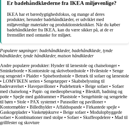
Er badehåndklæderne fra IKEA miljøvenlige?
IKEA har et bæredygtighedsfokus, og mange af deres
produkter, herunder badehåndklæder, er udviklet med
miljøvenlige materialer og produktionsteknikker. Når du køber
badehåndklæder fra IKEA, kan du være sikker på, at de er
fremstillet med omtanke for miljøet.
Populære søgninger: badehåndklæder, badehåndklæde, tynde
håndklæder, tynde håndklæder, maison håndklæder
Andre populære produkter:
Hynder til lænestole og chaiselonger
•
Sminkeborde
•
Kontorstole og skrivebordsstole
•
Hvilestole
•
Senge
og sengestel
•
Plaider
•
Spisebordsstole
•
Betræk til sofaer og lænestole
•
LOMVIKEN serien
•
Sengetæpper
•
Skabsbelysning til
badeværelset
•
Havepavilloner
•
Pudebetræk
•
Beige sofaer
•
Sofaer
med chaiselong
•
Papir- og medieopbevaring
•
Bleskift, badning og
potte
•
Spejle med guldrammer
•
Plaststole
•
Sengehimle og sengetelte
til børn
•
Stole
•
PAX systemet
•
Parasoller og pavilloner
•
Kontormøbler
•
Billedhylder
•
Affaldsspande
•
Firkantede spejle
•
Gaskogeplader
•
Vasketøjskurve
•
Beige sofaer
•
Modulopbyggede
sofaer
•
Kombinationer med stolpe
•
Sofaer
•
Skuffeopdelere
•
Mad til
grillfester og skovture