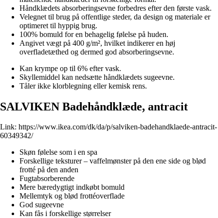
Håndklædets absorberingsevne forbedres efter den første vask.
Velegnet til brug på offentlige steder, da design og materiale er
optimeret til hyppig brug.
100% bomuld for en behagelig følelse på huden.
Angivet vægt på 400 g/m², hvilket indikerer en høj
overfladetæthed og dermed god absorberingsevne.
Kan krympe op til 6% efter vask.
Skyllemiddel kan nedsætte håndklædets sugeevne.
Tåler ikke klorblegning eller kemisk rens.
SALVIKEN Badehåndklæde, antracit
Link:
https://www.ikea.com/dk/da/p/salviken-badehandklaede-antracit-
60349342/
Skøn følelse som i en spa
Forskellige teksturer – vaffelmønster på den ene side og blød
frotté på den anden
Fugtabsorberende
Mere bæredygtigt indkøbt bomuld
Mellemtyk og blød frottéoverflade
God sugeevne
Kan fås i forskellige størrelser