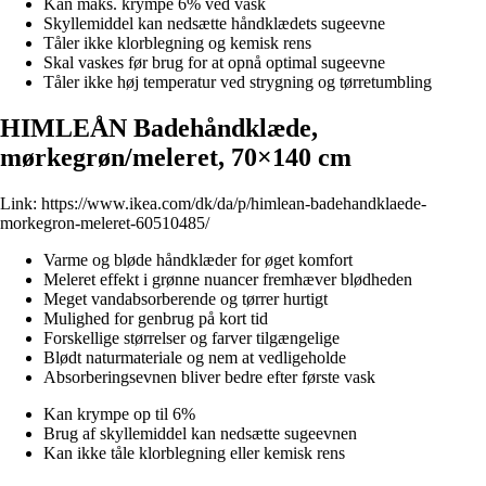
Kan maks. krympe 6% ved vask
Skyllemiddel kan nedsætte håndklædets sugeevne
Tåler ikke klorblegning og kemisk rens
Skal vaskes før brug for at opnå optimal sugeevne
Tåler ikke høj temperatur ved strygning og tørretumbling
HIMLEÅN Badehåndklæde,
mørkegrøn/meleret, 70×140 cm
Link:
https://www.ikea.com/dk/da/p/himlean-badehandklaede-
morkegron-meleret-60510485/
Varme og bløde håndklæder for øget komfort
Meleret effekt i grønne nuancer fremhæver blødheden
Meget vandabsorberende og tørrer hurtigt
Mulighed for genbrug på kort tid
Forskellige størrelser og farver tilgængelige
Blødt naturmateriale og nem at vedligeholde
Absorberingsevnen bliver bedre efter første vask
Kan krympe op til 6%
Brug af skyllemiddel kan nedsætte sugeevnen
Kan ikke tåle klorblegning eller kemisk rens