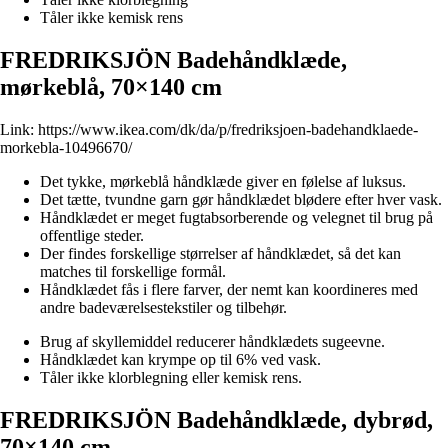
Tåler ikke kemisk rens
FREDRIKSJÖN Badehåndklæde,
mørkeblå, 70×140 cm
Link:
https://www.ikea.com/dk/da/p/fredriksjoen-badehandklaede-
morkebla-10496670/
Det tykke, mørkeblå håndklæde giver en følelse af luksus.
Det tætte, tvundne garn gør håndklædet blødere efter hver vask.
Håndklædet er meget fugtabsorberende og velegnet til brug på
offentlige steder.
Der findes forskellige størrelser af håndklædet, så det kan
matches til forskellige formål.
Håndklædet fås i flere farver, der nemt kan koordineres med
andre badeværelsestekstiler og tilbehør.
Brug af skyllemiddel reducerer håndklædets sugeevne.
Håndklædet kan krympe op til 6% ved vask.
Tåler ikke klorblegning eller kemisk rens.
FREDRIKSJÖN Badehåndklæde, dybrød,
70×140 cm