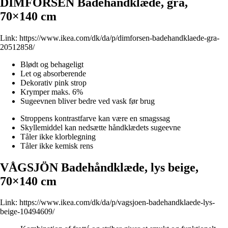
DIMFORSEN Badehåndklæde, grå,
70×140 cm
Link:
https://www.ikea.com/dk/da/p/dimforsen-badehandklaede-gra-
20512858/
Blødt og behageligt
Let og absorberende
Dekorativ pink strop
Krymper maks. 6%
Sugeevnen bliver bedre ved vask før brug
Stroppens kontrastfarve kan være en smagssag
Skyllemiddel kan nedsætte håndklædets sugeevne
Tåler ikke klorblegning
Tåler ikke kemisk rens
VÅGSJÖN Badehåndklæde, lys beige,
70×140 cm
Link:
https://www.ikea.com/dk/da/p/vagsjoen-badehandklaede-lys-
beige-10494609/