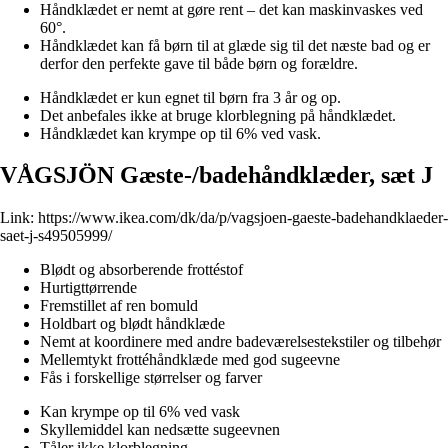
Håndklædet er nemt at gøre rent – det kan maskinvaskes ved
60°.
Håndklædet kan få børn til at glæde sig til det næste bad og er
derfor den perfekte gave til både børn og forældre.
Håndklædet er kun egnet til børn fra 3 år og op.
Det anbefales ikke at bruge klorblegning på håndklædet.
Håndklædet kan krympe op til 6% ved vask.
VÅGSJÖN Gæste-/badehåndklæder, sæt J
Link:
https://www.ikea.com/dk/da/p/vagsjoen-gaeste-badehandklaeder-
saet-j-s49505999/
Blødt og absorberende frottéstof
Hurtigttørrende
Fremstillet af ren bomuld
Holdbart og blødt håndklæde
Nemt at koordinere med andre badeværelsestekstiler og tilbehør
Mellemtykt frottéhåndklæde med god sugeevne
Fås i forskellige størrelser og farver
Kan krympe op til 6% ved vask
Skyllemiddel kan nedsætte sugeevnen
Tåler ikke klorblegning