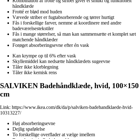
Kombination af frotté og striber giver et smukt og funktionelt
håndklæde
Frotté er blød mod huden
Vævede striber er fugtabsorberende og tørrer hurtigt
Fås i forskellige farver, nemme at koordinere med andre
badeværelsestekstiler
Fås i mange størrelser, så man kan sammensætte et komplet sæt
matchende håndklæder
Forøget absorberingsevne efter én vask
Kan krympe op til 6% efter vask
Skyllemiddel kan nedsætte håndklædets sugeevne
Tåler ikke klorblegning
Tåler ikke kemisk rens
SALVIKEN Badehåndklæde, hvid, 100×150
cm
Link:
https://www.ikea.com/dk/da/p/salviken-badehandklaede-hvid-
10313227/
Høj absorberingsevne
Dejlig spafølelse
To forskellige overflader at vælge imellem