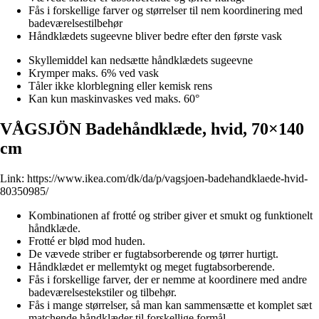
Fås i forskellige farver og størrelser til nem koordinering med
badeværelsestilbehør
Håndklædets sugeevne bliver bedre efter den første vask
Skyllemiddel kan nedsætte håndklædets sugeevne
Krymper maks. 6% ved vask
Tåler ikke klorblegning eller kemisk rens
Kan kun maskinvaskes ved maks. 60°
VÅGSJÖN Badehåndklæde, hvid, 70×140
cm
Link:
https://www.ikea.com/dk/da/p/vagsjoen-badehandklaede-hvid-
80350985/
Kombinationen af frotté og striber giver et smukt og funktionelt
håndklæde.
Frotté er blød mod huden.
De vævede striber er fugtabsorberende og tørrer hurtigt.
Håndklædet er mellemtykt og meget fugtabsorberende.
Fås i forskellige farver, der er nemme at koordinere med andre
badeværelsestekstiler og tilbehør.
Fås i mange størrelser, så man kan sammensætte et komplet sæt
matchende håndklæder til forskellige formål.