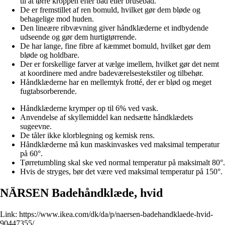
til at tørre kroppen efter bad eller brusebad.
De er fremstillet af ren bomuld, hvilket gør dem bløde og
behagelige mod huden.
Den lineære ribvævning giver håndklæderne et indbydende
udseende og gør dem hurtigtørrende.
De har lange, fine fibre af kæmmet bomuld, hvilket gør dem
bløde og holdbare.
Der er forskellige farver at vælge imellem, hvilket gør det nemt
at koordinere med andre badeværelsestekstiler og tilbehør.
Håndklæderne har en mellemtyk frotté, der er blød og meget
fugtabsorberende.
Håndklæderne krymper op til 6% ved vask.
Anvendelse af skyllemiddel kan nedsætte håndklædets
sugeevne.
De tåler ikke klorblegning og kemisk rens.
Håndklæderne må kun maskinvaskes ved maksimal temperatur
på 60°.
Tørretumbling skal ske ved normal temperatur på maksimalt 80°.
Hvis de stryges, bør det være ved maksimal temperatur på 150°.
NÄRSEN Badehåndklæde, hvid
Link:
https://www.ikea.com/dk/da/p/naersen-badehandklaede-hvid-
90447355/