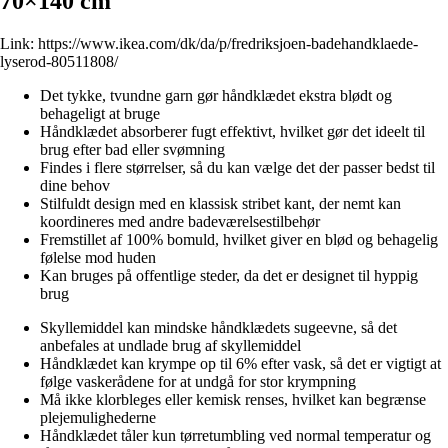
70×140 cm
Link:
https://www.ikea.com/dk/da/p/fredriksjoen-badehandklaede-
lyserod-80511808/
Det tykke, tvundne garn gør håndklædet ekstra blødt og
behageligt at bruge
Håndklædet absorberer fugt effektivt, hvilket gør det ideelt til
brug efter bad eller svømning
Findes i flere størrelser, så du kan vælge det der passer bedst til
dine behov
Stilfuldt design med en klassisk stribet kant, der nemt kan
koordineres med andre badeværelsestilbehør
Fremstillet af 100% bomuld, hvilket giver en blød og behagelig
følelse mod huden
Kan bruges på offentlige steder, da det er designet til hyppig
brug
Skyllemiddel kan mindske håndklædets sugeevne, så det
anbefales at undlade brug af skyllemiddel
Håndklædet kan krympe op til 6% efter vask, så det er vigtigt at
følge vaskerådene for at undgå for stor krympning
Må ikke klorbleges eller kemisk renses, hvilket kan begrænse
plejemulighederne
Håndklædet tåler kun tørretumbling ved normal temperatur og