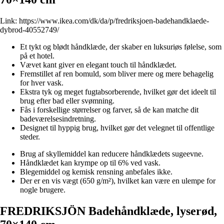
Link:
https://www.ikea.com/dk/da/p/fredriksjoen-badehandklaede-
dybrod-40552749/
Et tykt og blødt håndklæde, der skaber en luksuriøs følelse, som
på et hotel.
Vævet kant giver en elegant touch til håndklædet.
Fremstillet af ren bomuld, som bliver mere og mere behagelig
for hver vask.
Ekstra tyk og meget fugtabsorberende, hvilket gør det ideelt til
brug efter bad eller svømning.
Fås i forskellige størrelser og farver, så de kan matche dit
badeværelsesindretning.
Designet til hyppig brug, hvilket gør det velegnet til offentlige
steder.
Brug af skyllemiddel kan reducere håndklædets sugeevne.
Håndklædet kan krympe op til 6% ved vask.
Blegemiddel og kemisk rensning anbefales ikke.
Der er en vis vægt (650 g/m²), hvilket kan være en ulempe for
nogle brugere.
FREDRIKSJÖN Badehåndklæde, lyserød,