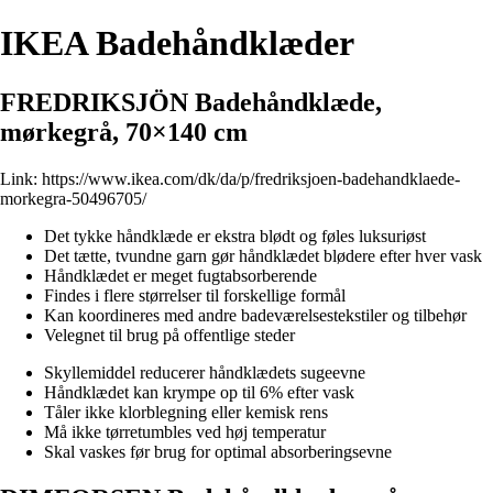
IKEA Badehåndklæder
FREDRIKSJÖN Badehåndklæde,
mørkegrå, 70×140 cm
Link:
https://www.ikea.com/dk/da/p/fredriksjoen-badehandklaede-
morkegra-50496705/
Det tykke håndklæde er ekstra blødt og føles luksuriøst
Det tætte, tvundne garn gør håndklædet blødere efter hver vask
Håndklædet er meget fugtabsorberende
Findes i flere størrelser til forskellige formål
Kan koordineres med andre badeværelsestekstiler og tilbehør
Velegnet til brug på offentlige steder
Skyllemiddel reducerer håndklædets sugeevne
Håndklædet kan krympe op til 6% efter vask
Tåler ikke klorblegning eller kemisk rens
Må ikke tørretumbles ved høj temperatur
Skal vaskes før brug for optimal absorberingsevne