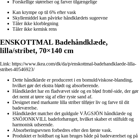
Forskellige størrelser og farver tilgængelige
Kan krympe op til 6% efter vask
Skyllemiddel kan påvirke håndklædets sugeevne
Tåler ikke klorblegning
Tåler ikke kemisk rens
ENSKOTTMAL Badehåndklæde,
lilla/stribet, 70×140 cm
Link:
https://www.ikea.com/dk/da/p/enskottmal-badehandklaede-lilla-
stribet-40546923/
Dette håndklæde er produceret i en bomuld/viskose-blanding,
hvilket gør det ekstra blødt og absorberende.
Håndklædet har en fladvævet side og en blød frotté-side, der gør
det nemt at tørre sig af eller ryste sand af.
Designet med markante lilla striber tilføjer liv og farve til dit
badeværelse.
Håndklædet matcher det guldgule VÅGSJÖN håndklæde og
SNÖJONKVILL badeforhænget, hvilket skaber et stilfuldt og
harmonisk udseende.
Absorberingsevnen forbedres efter den første vask.
Produktet er holdbart og kan bruges både på badeværelset og på