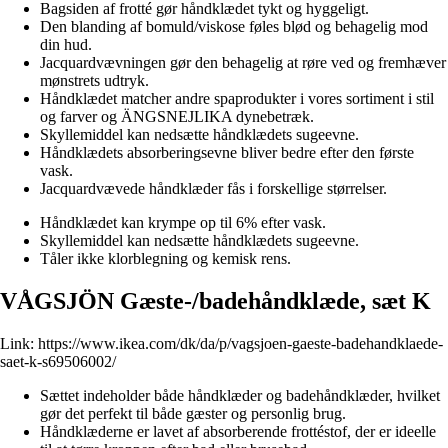
Bagsiden af frotté gør håndklædet tykt og hyggeligt.
Den blanding af bomuld/viskose føles blød og behagelig mod
din hud.
Jacquardvævningen gør den behagelig at røre ved og fremhæver
mønstrets udtryk.
Håndklædet matcher andre spaprodukter i vores sortiment i stil
og farver og ÄNGSNEJLIKA dynebetræk.
Skyllemiddel kan nedsætte håndklædets sugeevne.
Håndklædets absorberingsevne bliver bedre efter den første
vask.
Jacquardvævede håndklæder fås i forskellige størrelser.
Håndklædet kan krympe op til 6% efter vask.
Skyllemiddel kan nedsætte håndklædets sugeevne.
Tåler ikke klorblegning og kemisk rens.
VÅGSJÖN Gæste-/badehåndklæde, sæt K
Link:
https://www.ikea.com/dk/da/p/vagsjoen-gaeste-badehandklaede-
saet-k-s69506002/
Sættet indeholder både håndklæder og badehåndklæder, hvilket
gør det perfekt til både gæster og personlig brug.
Håndklæderne er lavet af absorberende frottéstof, der er ideelle