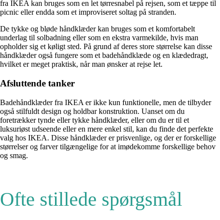
fra IKEA kan bruges som en let tørresnabel på rejsen, som et tæppe til
picnic eller endda som et improviseret soltag på stranden.
De tykke og bløde håndklæder kan bruges som et komfortabelt
underlag til solbadning eller som en ekstra varmekilde, hvis man
opholder sig et køligt sted. På grund af deres store størrelse kan disse
håndklæder også fungere som et badehåndklæde og en klædedragt,
hvilket er meget praktisk, når man ønsker at rejse let.
Afsluttende tanker
Badehåndklæder fra IKEA er ikke kun funktionelle, men de tilbyder
også stilfuldt design og holdbar konstruktion. Uanset om du
foretrækker tynde eller tykke håndklæder, eller om du er til et
luksuriøst udseende eller en mere enkel stil, kan du finde det perfekte
valg hos IKEA. Disse håndklæder er prisvenlige, og der er forskellige
størrelser og farver tilgængelige for at imødekomme forskellige behov
og smag.
Ofte stillede spørgsmål