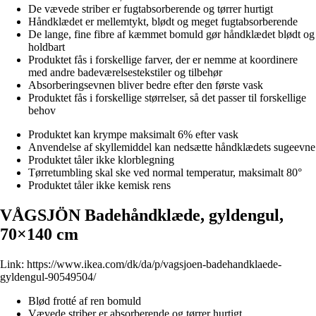
De vævede striber er fugtabsorberende og tørrer hurtigt
Håndklædet er mellemtykt, blødt og meget fugtabsorberende
De lange, fine fibre af kæmmet bomuld gør håndklædet blødt og
holdbart
Produktet fås i forskellige farver, der er nemme at koordinere
med andre badeværelsestekstiler og tilbehør
Absorberingsevnen bliver bedre efter den første vask
Produktet fås i forskellige størrelser, så det passer til forskellige
behov
Produktet kan krympe maksimalt 6% efter vask
Anvendelse af skyllemiddel kan nedsætte håndklædets sugeevne
Produktet tåler ikke klorblegning
Tørretumbling skal ske ved normal temperatur, maksimalt 80°
Produktet tåler ikke kemisk rens
VÅGSJÖN Badehåndklæde, gyldengul,
70×140 cm
Link:
https://www.ikea.com/dk/da/p/vagsjoen-badehandklaede-
gyldengul-90549504/
Blød frotté af ren bomuld
Vævede striber er absorberende og tørrer hurtigt