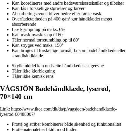
Kan koordineres med andre badeværelsestekstiler og tilbehør
Kan fås i forskellige størrelser og farver
Absorberingsevnen bliver bedre efter første vask
Overfladetætheden på 400 g/m² gør håndklædet meget
absorberende
Lav krympning på maks. 6%
Kan maskinvaskes op til 60°
Tåler normal tørretumbling op til 80°
Kan stryges ved maks. 150°
Kan bruges til forskellige formål, fx som badehåndklæde eller
strandhåndklæde
Skyllemiddel kan nedsætte håndklædets sugeevne
Tåler ikke klorblegning
Tåler ikke kemisk rens
VÅGSJÖN Badehåndklæde, lyserød,
70×140 cm
Link:
https://www.ikea.com/dk/da/p/vagsjoen-badehandklaede-
lyserod-60488007/
Frotté og striber kombinerer både skønhed og funktionalitet
Frottématerialet er blødt mod huden