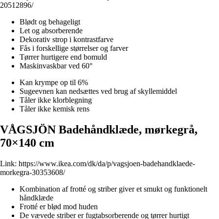
20512896/
Blødt og behageligt
Let og absorberende
Dekorativ strop i kontrastfarve
Fås i forskellige størrelser og farver
Tørrer hurtigere end bomuld
Maskinvaskbar ved 60°
Kan krympe op til 6%
Sugeevnen kan nedsættes ved brug af skyllemiddel
Tåler ikke klorblegning
Tåler ikke kemisk rens
VÅGSJÖN Badehåndklæde, mørkegrå,
70×140 cm
Link:
https://www.ikea.com/dk/da/p/vagsjoen-badehandklaede-
morkegra-30353608/
Kombination af frotté og striber giver et smukt og funktionelt
håndklæde
Frotté er blød mod huden
De vævede striber er fugtabsorberende og tørrer hurtigt