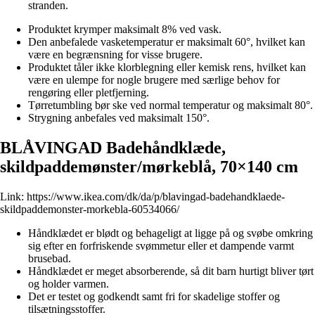
stranden.
Produktet krymper maksimalt 8% ved vask.
Den anbefalede vasketemperatur er maksimalt 60°, hvilket kan
være en begrænsning for visse brugere.
Produktet tåler ikke klorblegning eller kemisk rens, hvilket kan
være en ulempe for nogle brugere med særlige behov for
rengøring eller pletfjerning.
Tørretumbling bør ske ved normal temperatur og maksimalt 80°.
Strygning anbefales ved maksimalt 150°.
BLÅVINGAD Badehåndklæde,
skildpaddemønster/mørkeblå, 70×140 cm
Link:
https://www.ikea.com/dk/da/p/blavingad-badehandklaede-
skildpaddemonster-morkebla-60534066/
Håndklædet er blødt og behageligt at ligge på og svøbe omkring
sig efter en forfriskende svømmetur eller et dampende varmt
brusebad.
Håndklædet er meget absorberende, så dit barn hurtigt bliver tørt
og holder varmen.
Det er testet og godkendt samt fri for skadelige stoffer og
tilsætningsstoffer.