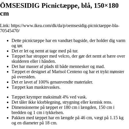
ÖMSESIDIG Picnictæppe, blå, 150×180
cm
Link:
https://www.ikea.com/dk/da/p/oemsesidig-picnictaeppe-bla-
70545470/
Dette picnictæppe har en vandtæt bagside, der holder dig varm
og tør.
Det er let og nemt at tage med på tur.
Tæppet har stropper med velcro, der gør det nemt at bære over
skulderen eller i hånden.
Det har masser af plads til både mennesker og mad.
Tæppet er designet af Marisol Centeno og har et trykt mønster
på oversiden.
Det er lavet af 100% genanvendte materialer.
Tæppet kan maskinvaskes.
Tæppet krymper maksimalt 4% ved vask.
Det tåler ikke klorblegning, strygning eller kemisk rens.
Dimensionerne på tæppet er 180 cm i længden, 150 cm i
bredden og 1 cm i tykkelsen.
Pakken med tæppet har en længde på 46 cm, vægt på 1.15 kg
og en diameter på 18 cm.