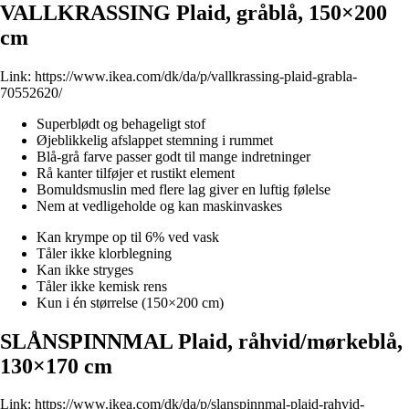
VALLKRASSING Plaid, gråblå, 150×200
cm
Link:
https://www.ikea.com/dk/da/p/vallkrassing-plaid-grabla-
70552620/
Superblødt og behageligt stof
Øjeblikkelig afslappet stemning i rummet
Blå-grå farve passer godt til mange indretninger
Rå kanter tilføjer et rustikt element
Bomuldsmuslin med flere lag giver en luftig følelse
Nem at vedligeholde og kan maskinvaskes
Kan krympe op til 6% ved vask
Tåler ikke klorblegning
Kan ikke stryges
Tåler ikke kemisk rens
Kun i én størrelse (150×200 cm)
SLÅNSPINNMAL Plaid, råhvid/mørkeblå,
130×170 cm
Link:
https://www.ikea.com/dk/da/p/slanspinnmal-plaid-rahvid-