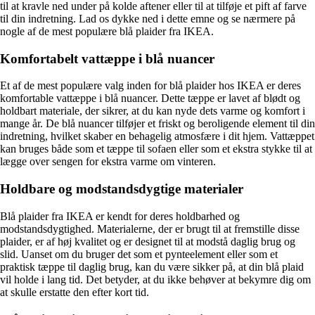
til at kravle ned under på kolde aftener eller til at tilføje et pift af farve
til din indretning. Lad os dykke ned i dette emne og se nærmere på
nogle af de mest populære blå plaider fra IKEA.
Komfortabelt vattæppe i blå nuancer
Et af de mest populære valg inden for blå plaider hos IKEA er deres
komfortable vattæppe i blå nuancer. Dette tæppe er lavet af blødt og
holdbart materiale, der sikrer, at du kan nyde dets varme og komfort i
mange år. De blå nuancer tilføjer et friskt og beroligende element til din
indretning, hvilket skaber en behagelig atmosfære i dit hjem. Vattæppet
kan bruges både som et tæppe til sofaen eller som et ekstra stykke til at
lægge over sengen for ekstra varme om vinteren.
Holdbare og modstandsdygtige materialer
Blå plaider fra IKEA er kendt for deres holdbarhed og
modstandsdygtighed. Materialerne, der er brugt til at fremstille disse
plaider, er af høj kvalitet og er designet til at modstå daglig brug og
slid. Uanset om du bruger det som et pynteelement eller som et
praktisk tæppe til daglig brug, kan du være sikker på, at din blå plaid
vil holde i lang tid. Det betyder, at du ikke behøver at bekymre dig om
at skulle erstatte den efter kort tid.