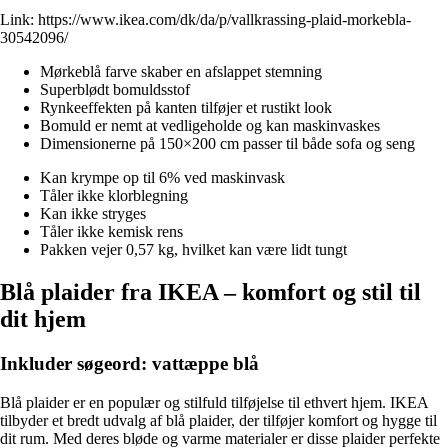
Link:
https://www.ikea.com/dk/da/p/vallkrassing-plaid-morkebla-
30542096/
Mørkeblå farve skaber en afslappet stemning
Superblødt bomuldsstof
Rynkeeffekten på kanten tilføjer et rustikt look
Bomuld er nemt at vedligeholde og kan maskinvaskes
Dimensionerne på 150×200 cm passer til både sofa og seng
Kan krympe op til 6% ved maskinvask
Tåler ikke klorblegning
Kan ikke stryges
Tåler ikke kemisk rens
Pakken vejer 0,57 kg, hvilket kan være lidt tungt
Blå plaider fra IKEA – komfort og stil til
dit hjem
Inkluder søgeord: vattæppe blå
Blå plaider er en populær og stilfuld tilføjelse til ethvert hjem. IKEA
tilbyder et bredt udvalg af blå plaider, der tilføjer komfort og hygge til
dit rum. Med deres bløde og varme materialer er disse plaider perfekte