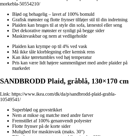
morkebla-50554210/
Blød og behagelig – lavet af 100% bomuld
Grafisk mønster og flotte frynser tilføjer stil til din indretning
Plaiden kan bruges til at style din sofa, lænestol eller seng
Det dekorative mønster er synligt på begge sider
Maskinvaskbar og nem at vedligeholde
Plaiden kan krympe op til 4% ved vask
Må ikke tåle klorblegning eller kemisk rens
Kan ikke tørretumbles ved høj temperatur
Pris kan være lidt højere sammenlignet med andre plaider på
markedet
SANDBRODD Plaid, gråblå, 130×170 cm
Link:
https://www.ikea.com/dk/da/p/sandbrodd-plaid-grabla-
10549541/
Superblød og grovstrikket
Nem at mikse og matche med andre farver
Fremstillet af 100% genanvendt polyester
Flotte frynser på de korte sider
Mulighed for maskinvask (maks. 30°)