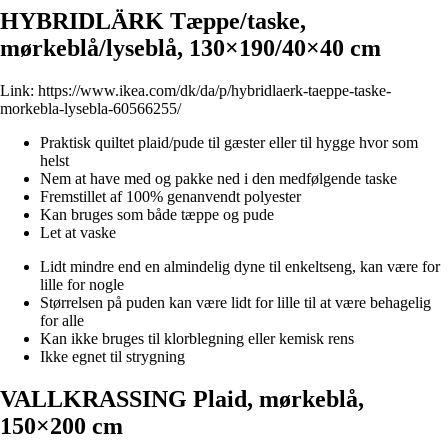
HYBRIDLÄRK Tæppe/taske,
mørkeblå/lyseblå, 130×190/40×40 cm
Link:
https://www.ikea.com/dk/da/p/hybridlaerk-taeppe-taske-
morkebla-lysebla-60566255/
Praktisk quiltet plaid/pude til gæster eller til hygge hvor som
helst
Nem at have med og pakke ned i den medfølgende taske
Fremstillet af 100% genanvendt polyester
Kan bruges som både tæppe og pude
Let at vaske
Lidt mindre end en almindelig dyne til enkeltseng, kan være for
lille for nogle
Størrelsen på puden kan være lidt for lille til at være behagelig
for alle
Kan ikke bruges til klorblegning eller kemisk rens
Ikke egnet til strygning
VALLKRASSING Plaid, mørkeblå,
150×200 cm