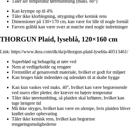
Tåler lav temperatur tørretumbling (maks. 60°)
Kan krympe op til 4%
Tåler ikke klorblegning, strygning eller kemisk rens
Dimensioner på 130×170 cm, kan være for lille til nogle formål
Farven gråblå kan være svær at matche med nogle indretninger
THORGUN Plaid, lyseblå, 120×160 cm
Link:
https://www.ikea.com/dk/da/p/thorgun-plaid-lysebla-40513461/
Superblød og behagelig at røre ved
Nem at vedligeholde og rengøre
Fremstillet af genanvendt materiale, hvilket er godt for miljøet
Kan bruges både indendørs og udendørs til at skabe hygge
Kan kun vaskes ved maks. 40°, hvilket kan være begrænsende
ved snavs eller pletter, der kræver en højere temperatur
Tåler ikke tørretumbling, så plaiden skal lufttørre, hvilket kan
tage længere tid
Må ikke stryges, hvilket kan være en ulempe, hvis plaiden bliver
krøllet under opbevaring
Tåler ikke kemisk rens, hvilket kan begrænse
rengøringsmulighederne