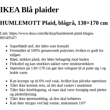
IKEA Blå plaider
HUMLEMOTT Plaid, blågrå, 130×170 cm
Link:
https://www.ikea.com/dk/da/p/humlemott-plaid-blagra-
80549547/
Superblødt stof, der føles som bomuld
Fremstillet af 100% genanvendt polyester, hvilket er godt for
miljøet
Blød, strikket plaid, der føles behagelig mod huden
Fleksibel og kan strækkes takket være strukturstrikken
Størrelsen på 130×170 cm gør den velegnet til at putte sig i og
holde varm
Kan krympe op til 6% ved vask, hvilket kan påvirke størrelsen
Tåler ikke kemisk rens, så det skal vaskes i maskinen
Tåler ikke klorblegning, så man skal være forsigtig med pletter
og pletterfjerning
Tåler ikke tørretumbling, så den skal lufttørres
Kan ikke stryges ved høj varme, maksimum 110°