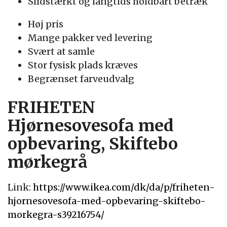
Slidstærkt og langtids holdbart betræk
Høj pris
Mange pakker ved levering
Svært at samle
Stor fysisk plads kræves
Begrænset farveudvalg
FRIHETEN
Hjørnesovesofa med
opbevaring, Skiftebo
mørkegrå
Link:
https://www.ikea.com/dk/da/p/friheten-
hjornesovesofa-med-opbevaring-skiftebo-
morkegra-s39216754/