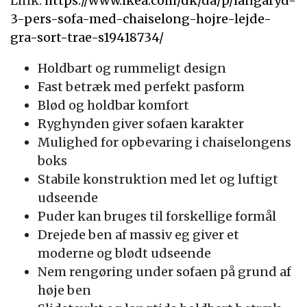
Link:
https://www.ikea.com/dk/da/p/langaryd-
3-pers-sofa-med-chaiselong-hojre-lejde-
gra-sort-trae-s19418734/
Holdbart og rummeligt design
Fast betræk med perfekt pasform
Blød og holdbar komfort
Ryghynden giver sofaen karakter
Mulighed for opbevaring i chaiselongens
boks
Stabile konstruktion med let og luftigt
udseende
Puder kan bruges til forskellige formål
Drejede ben af massiv eg giver et
moderne og blødt udseende
Nem rengøring under sofaen på grund af
høje ben