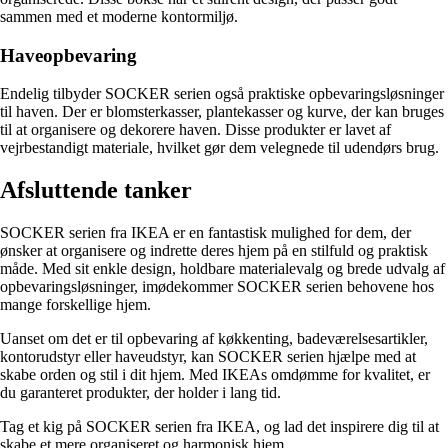
sammen med et moderne kontormiljø.
Haveopbevaring
Endelig tilbyder SOCKER serien også praktiske opbevaringsløsninger
til haven. Der er blomsterkasser, plantekasser og kurve, der kan bruges
til at organisere og dekorere haven. Disse produkter er lavet af
vejrbestandigt materiale, hvilket gør dem velegnede til udendørs brug.
Afsluttende tanker
SOCKER serien fra IKEA er en fantastisk mulighed for dem, der
ønsker at organisere og indrette deres hjem på en stilfuld og praktisk
måde. Med sit enkle design, holdbare materialevalg og brede udvalg af
opbevaringsløsninger, imødekommer SOCKER serien behovene hos
mange forskellige hjem.
Uanset om det er til opbevaring af køkkenting, badeværelsesartikler,
kontorudstyr eller haveudstyr, kan SOCKER serien hjælpe med at
skabe orden og stil i dit hjem. Med IKEAs omdømme for kvalitet, er
du garanteret produkter, der holder i lang tid.
Tag et kig på SOCKER serien fra IKEA, og lad det inspirere dig til at
skabe et mere organiseret og harmonisk hjem.