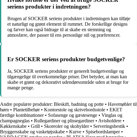
seriens produkter i indretningen?
Brugen af SOCKER seriens produkter i indretningen kan tilføje
et naturligt og grønt element til rummet. De forskellige designs
og farver kan også bidrage til at skabe en stemning og
atmosfære, der passer til ens personlige stil og præferencer.
Er SOCKER seriens produkter budgetvenlige?
Ja, SOCKER seriens produkter er generelt budgetvenlige og
tilgængelige til overkommelige priser. Det betyder, at man kan
skabe et grønt og dekorativt udendørsområde uden at bruge for
mange penge.
Andre populære produkter:
Bleskift, badning og potte
•
Havemøbler til
børn
•
Plantetilbehør
•
Kontorstole og skrivebordsstole
•
EKET
færdige kombinationer
•
Sofasenge og gæstesenge
•
Vinglas og
champagneglas
•
Rullegardiner og plissegardiner
•
Avisholdere
•
Køkkenskabe
•
Grill
•
Skoreoler og skohylder
•
Serveringsbestik
•
Bryggersskabe og vasketøjsskabe
•
Kurve
•
Spisebordslamper
•