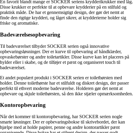
En favorit blandt mange er SOCKER seriens krydderikrukker med låg.
Disse krukker er perfekte til at opbevare krydderier på en stilfuld og
praktisk måde. De har et gennemsigtigt design, der gør det nemt at
finde den rigtige krydderi, og låget sikrer, at krydderierne holder sig
friske og aromatiske.
Badeværelsesopbevaring
Til badeværelset tilbyder SOCKER serien også innovative
opbevaringsløsninger. Der er kurve til opbevaring af håndklæder,
opvaskebørster og andre toiletartikler. Disse kurve kan let placeres på
hylder eller i skabe, og de tilføjer et pænt og organiseret touch til
badeværelset.
Et andet populært produkt i SOCKER serien er toiletbørsten med
holder. Denne toiletbørste har et stilfuldt og diskret design, der passer
perfekt til ethvert moderne badeværelse. Holderen gør det nemt at
opbevare og skjule toiletbørsten, så den ikke stjæler opmærksomheden.
Kontoropbevaring
Når det kommer til kontoropbevaring, har SOCKER serien nogle
smarte løsninger. Der er opbevaringsbokse til skrivebordet, der kan
hjælpe med at holde papirer, penne og andre kontorartikler pænt
organiserede. Disse bokse har et stilrent design, der passer godt