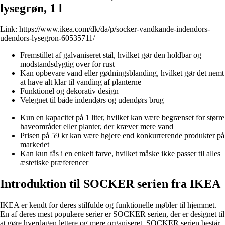
lysegrøn, 1 l
Link:
https://www.ikea.com/dk/da/p/socker-vandkande-indendors-
udendors-lysegron-60535711/
Fremstillet af galvaniseret stål, hvilket gør den holdbar og
modstandsdygtig over for rust
Kan opbevare vand eller gødningsblanding, hvilket gør det nemt
at have alt klar til vanding af planterne
Funktionel og dekorativ design
Velegnet til både indendørs og udendørs brug
Kun en kapacitet på 1 liter, hvilket kan være begrænset for større
haveområder eller planter, der kræver mere vand
Prisen på 59 kr kan være højere end konkurrerende produkter på
markedet
Kan kun fås i en enkelt farve, hvilket måske ikke passer til alles
æstetiske præferencer
Introduktion til SOCKER serien fra IKEA
IKEA er kendt for deres stilfulde og funktionelle møbler til hjemmet.
En af deres mest populære serier er SOCKER serien, der er designet til
at gøre hverdagen lettere og mere organiseret. SOCKER serien består