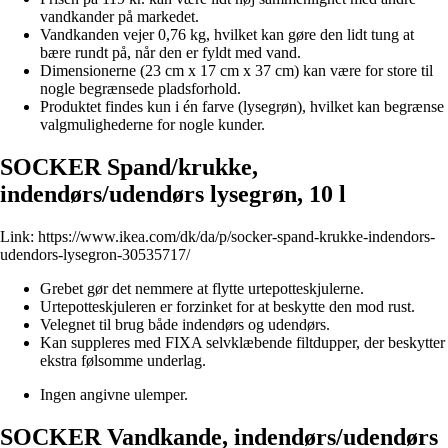
vandkander på markedet.
Vandkanden vejer 0,76 kg, hvilket kan gøre den lidt tung at
bære rundt på, når den er fyldt med vand.
Dimensionerne (23 cm x 17 cm x 37 cm) kan være for store til
nogle begrænsede pladsforhold.
Produktet findes kun i én farve (lysegrøn), hvilket kan begrænse
valgmulighederne for nogle kunder.
SOCKER Spand/krukke,
indendørs/udendørs lysegrøn, 10 l
Link:
https://www.ikea.com/dk/da/p/socker-spand-krukke-indendors-
udendors-lysegron-30535717/
Grebet gør det nemmere at flytte urtepotteskjulerne.
Urtepotteskjuleren er forzinket for at beskytte den mod rust.
Velegnet til brug både indendørs og udendørs.
Kan suppleres med FIXA selvklæbende filtdupper, der beskytter
ekstra følsomme underlag.
Ingen angivne ulemper.
SOCKER Vandkande, indendørs/udendørs