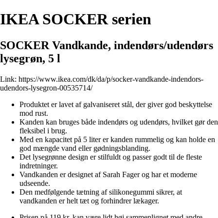
IKEA SOCKER serien
SOCKER Vandkande, indendørs/udendørs
lysegrøn, 5 l
Link:
https://www.ikea.com/dk/da/p/socker-vandkande-indendors-
udendors-lysegron-00535714/
Produktet er lavet af galvaniseret stål, der giver god beskyttelse
mod rust.
Kanden kan bruges både indendørs og udendørs, hvilket gør den
fleksibel i brug.
Med en kapacitet på 5 liter er kanden rummelig og kan holde en
god mængde vand eller gødningsblanding.
Det lysegrønne design er stilfuldt og passer godt til de fleste
indretninger.
Vandkanden er designet af Sarah Fager og har et moderne
udseende.
Den medfølgende tætning af silikonegummi sikrer, at
vandkanden er helt tæt og forhindrer lækager.
Prisen på 119 kr. kan være lidt høj sammenlignet med andre