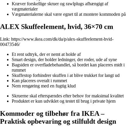
Kræver forskellige skruer og rawlplugs afhængigt af
vægmaterialer
Vægmaterialerne skal være egnet til at montere kommoden på
ALEX Skuffeelement, hvid, 36×70 cm
Link:
https://www.ikea.com/dk/da/p/alex-skuffeelement-hvid-
00473546/
Et rent udtryk, der er nemt at holde af
Smart design, der holder ledninger, der roder, ude af syne
Bagsiden er overfladebehandlet, så bordet kan placeres midt i
rummet
Skuffestop forhindrer skuffen i at blive trukket for langt ud
Kan placeres overalt i rummet
Nem rengøring med en fugtig klud
Skruerne skal efterspændes efter behov for maksimal kvalitet
Produktet er kun udviklet og testet til brug i private hjem
Kommoder og tilbehør fra IKEA –
Praktisk opbevaring og stilfuldt design