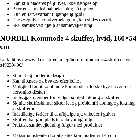
Kan kun placeres på gulvet, ikke hænges op
Begrænset maksimal belastning på toppen
Kun en farvevariant tilgængelig (grå)
Epoxy-/polyesterpulverbelægning kan slides over tid
Skal samles ved hjælp af samlevejledning
NORDLI Kommode 4 skuffer, hvid, 160×54
cm
Link:
https://www.ikea.com/dk/da/p/nordli-kommode-4-skuffer-hvid-
s49239496/
Stilrent og moderne design
Kan tilpasses og bygges efter behov
Mulighed for at kombinere kommoder i forskellige farver for et
personligt design
Indbygget dæmper for lydløs og blød lukning af skuffen
Skjulte skuffeskinner sikrer let og problemfri åbning og lukning
af skufferne
Indstillelige fødder til at afhjælpe ujævnheder i gulvet
Skuffen har god plads til opbevaring af tøj
Praktisk samlevejledning følger med produktet
Maksimumshøjden for at stable kommoden er 145 cm