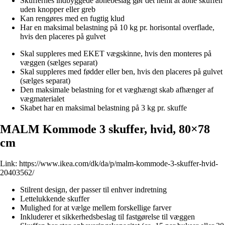
Skuffernes indbyggede åbnebeslag gør det nemt at åbne skuffen
uden knopper eller greb
Kan rengøres med en fugtig klud
Har en maksimal belastning på 10 kg pr. horisontal overflade,
hvis den placeres på gulvet
Skal suppleres med EKET vægskinne, hvis den monteres på
væggen (sælges separat)
Skal suppleres med fødder eller ben, hvis den placeres på gulvet
(sælges separat)
Den maksimale belastning for et væghængt skab afhænger af
vægmaterialet
Skabet har en maksimal belastning på 3 kg pr. skuffe
MALM Kommode 3 skuffer, hvid, 80×78
cm
Link:
https://www.ikea.com/dk/da/p/malm-kommode-3-skuffer-hvid-
20403562/
Stilrent design, der passer til enhver indretning
Lettelukkende skuffer
Mulighed for at vælge mellem forskellige farver
Inkluderer et sikkerhedsbeslag til fastgørelse til væggen