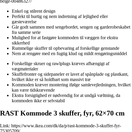
beige-00486327/
Enkel og stilrent design
Perfekt til hurtig og nem indretning af lejlighed eller
gæsteværelse
Går godt sammen med sengebordet, sengen og garderobeskabet
fra samme serie
Mulighed for at fastgøre kommoden til væggen for ekstra
sikkerhed
Rummelige skuffer til opbevaring af forskellige genstande
Nem at rengøre med en fugtig klud og mildt rengøringsmiddel
Forskellige skruer og rawlplugs kræves afhængigt af
vægmaterialer
Skuffefronter og sidepaneler er lavet af spånplade og plastkant,
hvilket ikke er så holdbart som massivt træ
Kommoden kræver montering ifølge samlevejledningen, hvilket
kan være tidskrævende
Ekstra forsigtighed er nødvendig for at undgå væltning, da
kommoden ikke er selvstabil
RAST Kommode 3 skuffer, fyr, 62×70 cm
Link:
https://www.ikea.com/dk/da/p/rast-kommode-3-skuffer-fyr-
75305709/