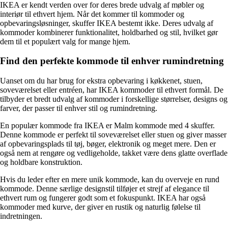
IKEA er kendt verden over for deres brede udvalg af møbler og
interiør til ethvert hjem. Når det kommer til kommoder og
opbevaringsløsninger, skuffer IKEA bestemt ikke. Deres udvalg af
kommoder kombinerer funktionalitet, holdbarhed og stil, hvilket gør
dem til et populært valg for mange hjem.
Find den perfekte kommode til enhver rumindretning
Uanset om du har brug for ekstra opbevaring i køkkenet, stuen,
soveværelset eller entréen, har IKEA kommoder til ethvert formål. De
tilbyder et bredt udvalg af kommoder i forskellige størrelser, designs og
farver, der passer til enhver stil og rumindretning.
En populær kommode fra IKEA er Malm kommode med 4 skuffer.
Denne kommode er perfekt til soveværelset eller stuen og giver masser
af opbevaringsplads til tøj, bøger, elektronik og meget mere. Den er
også nem at rengøre og vedligeholde, takket være dens glatte overflade
og holdbare konstruktion.
Hvis du leder efter en mere unik kommode, kan du overveje en rund
kommode. Denne særlige designstil tilføjer et strejf af elegance til
ethvert rum og fungerer godt som et fokuspunkt. IKEA har også
kommoder med kurve, der giver en rustik og naturlig følelse til
indretningen.