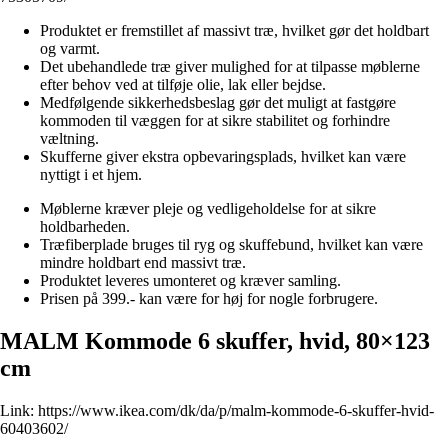
Produktet er fremstillet af massivt træ, hvilket gør det holdbart
og varmt.
Det ubehandlede træ giver mulighed for at tilpasse møblerne
efter behov ved at tilføje olie, lak eller bejdse.
Medfølgende sikkerhedsbeslag gør det muligt at fastgøre
kommoden til væggen for at sikre stabilitet og forhindre
væltning.
Skufferne giver ekstra opbevaringsplads, hvilket kan være
nyttigt i et hjem.
Møblerne kræver pleje og vedligeholdelse for at sikre
holdbarheden.
Træfiberplade bruges til ryg og skuffebund, hvilket kan være
mindre holdbart end massivt træ.
Produktet leveres umonteret og kræver samling.
Prisen på 399.- kan være for høj for nogle forbrugere.
MALM Kommode 6 skuffer, hvid, 80×123
cm
Link:
https://www.ikea.com/dk/da/p/malm-kommode-6-skuffer-hvid-
60403602/