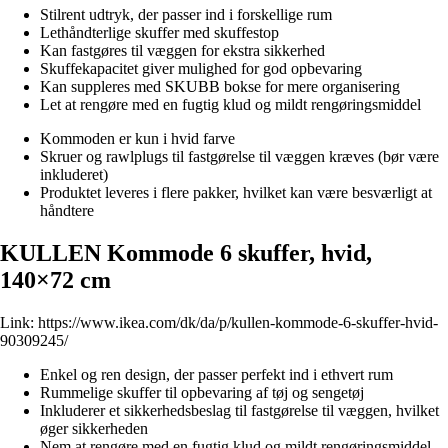
Stilrent udtryk, der passer ind i forskellige rum
Lethåndterlige skuffer med skuffestop
Kan fastgøres til væggen for ekstra sikkerhed
Skuffekapacitet giver mulighed for god opbevaring
Kan suppleres med SKUBB bokse for mere organisering
Let at rengøre med en fugtig klud og mildt rengøringsmiddel
Kommoden er kun i hvid farve
Skruer og rawlplugs til fastgørelse til væggen kræves (bør være
inkluderet)
Produktet leveres i flere pakker, hvilket kan være besværligt at
håndtere
KULLEN Kommode 6 skuffer, hvid,
140×72 cm
Link:
https://www.ikea.com/dk/da/p/kullen-kommode-6-skuffer-hvid-
90309245/
Enkel og ren design, der passer perfekt ind i ethvert rum
Rummelige skuffer til opbevaring af tøj og sengetøj
Inkluderer et sikkerhedsbeslag til fastgørelse til væggen, hvilket
øger sikkerheden
Nem at rengøre med en fugtig klud og mildt rengøringsmiddel