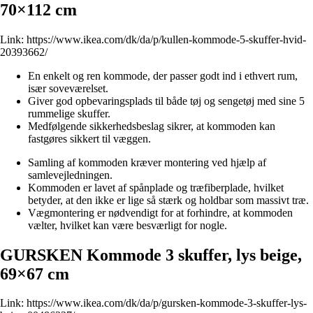
70×112 cm
Link:
https://www.ikea.com/dk/da/p/kullen-kommode-5-skuffer-hvid-
20393662/
En enkelt og ren kommode, der passer godt ind i ethvert rum,
især soveværelset.
Giver god opbevaringsplads til både tøj og sengetøj med sine 5
rummelige skuffer.
Medfølgende sikkerhedsbeslag sikrer, at kommoden kan
fastgøres sikkert til væggen.
Samling af kommoden kræver montering ved hjælp af
samlevejledningen.
Kommoden er lavet af spånplade og træfiberplade, hvilket
betyder, at den ikke er lige så stærk og holdbar som massivt træ.
Vægmontering er nødvendigt for at forhindre, at kommoden
vælter, hvilket kan være besværligt for nogle.
GURSKEN Kommode 3 skuffer, lys beige,
69×67 cm
Link:
https://www.ikea.com/dk/da/p/gursken-kommode-3-skuffer-lys-