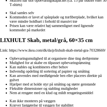
Skuffen har stor opbevaringskapacitet (ca. 15 par bukser eller 30
T-shirts)
Skal samles selv
Kommoden er lavet af spånplade og træfiberplade, hvilket kan
være mindre holdbart i forhold til massivt træ
Prisen kan være relativt høj sammenlignet med lignende
kommoder på markedet
LIXHULT Skab, metal/grå, 60×35 cm
Link:
https://www.ikea.com/dk/da/p/lixhult-skab-metal-gra-70328669/
Opbevaringsmulighed til at organisere dine ting derhjemme
Mulighed for at skabe en tilpasset opbevaringsløsning
Kan stables og kombineres efter behov
Indvendig opdeling til sortering af papirer og småting
Kan anvendes med medfølgende ben eller placeres direkte på
gulvet
Hjælper med at holde styr på småting og større genstande
Fleksible dimensioner og stabling muligheder
Nem at rengøre med en klud og mildt rengøringsmiddel
Kan ikke monteres på væggen
Kræver fastgørelse til væggen for stabilitet