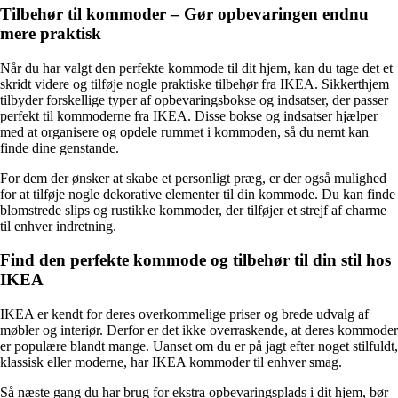
Tilbehør til kommoder – Gør opbevaringen endnu
mere praktisk
Når du har valgt den perfekte kommode til dit hjem, kan du tage det et
skridt videre og tilføje nogle praktiske tilbehør fra IKEA. Sikkerthjem
tilbyder forskellige typer af opbevaringsbokse og indsatser, der passer
perfekt til kommoderne fra IKEA. Disse bokse og indsatser hjælper
med at organisere og opdele rummet i kommoden, så du nemt kan
finde dine genstande.
For dem der ønsker at skabe et personligt præg, er der også mulighed
for at tilføje nogle dekorative elementer til din kommode. Du kan finde
blomstrede slips og rustikke kommoder, der tilføjer et strejf af charme
til enhver indretning.
Find den perfekte kommode og tilbehør til din stil hos
IKEA
IKEA er kendt for deres overkommelige priser og brede udvalg af
møbler og interiør. Derfor er det ikke overraskende, at deres kommoder
er populære blandt mange. Uanset om du er på jagt efter noget stilfuldt,
klassisk eller moderne, har IKEA kommoder til enhver smag.
Så næste gang du har brug for ekstra opbevaringsplads i dit hjem, bør