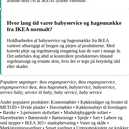
afhente dem i et af IKEAs fysiske varehuse.
Hvor lang tid varer babyservice og hagesmække
fra IKEA normalt?
Holdbarheden af babyservice og hagesmække fra IKEA
varierer afhængigt af brugen og plejen af ​​produkterne. Med
korrekt pleje og regelmæssig rengøring kan de vare i mange år.
Det anbefales dog altid at kontrollere produkternes tilstand
regelmæssigt og erstatte dem, hvis der er tegn på betydelig slid
eller skader.
Populære søgninger: ikea engangsservice, ikea engangsservice,
engangsservice ikea, ikea hagesmæk, babyservice, babyservice,
service baby, service til baby, baby service, baby service
Andre populære produkter:
Kontormøbler
•
Køkkenlåger og fronter til
METOD
•
Hvide plaider
•
Havemøbler
•
Køkkenudstyr til hverdagen
•
Bænke
•
3-personers stofsofaer
•
Modulopbyggede sofaer
•
Skærebrætter
•
Børnestole
•
Børnesenge
•
Spejle
•
Sæt
•
Løbere og
små tæpper
•
IKEA 365+ madopbevaring
•
Vaser og skåle
•
Mørklægningsgardiner
•
Smart gardiner
•
Urtepotteskjulere og krukker