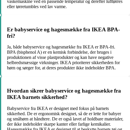
vaskemaskine ved en passende temperatur og derefter lufttørres
eller tørretumbles ved lav varme.
Er babyservice og hagesmække fra IKEA BPA-
fri?
Ja, både babyservice og hagesmække fra IKEA er BPA-fri.
BPA (bisphenol A) er en kemisk forbindelse, der bruges i
produktionen af visse plastprodukter og kan have negative
helbredsmæssige virkninger. IKEA prioriterer sikkerheden for
børn og sørger for, at deres produkter ikke indeholder BPA.
Hvordan sikrer babyservice og hagesmække fra
IKEA barnets sikkerhed?
Babyservice fra IKEA er designet med fokus på barnets
sikkerhed. De er ergonomisk designet, så de er lette for babyer
og småbørn at håndtere. De er også lavet af holdbare materialer,
der ikke indeholder skarpe kanter eller farlige kemikalier.
Hagesmække fra IKEA er designet til at beskytte barnets tøj og