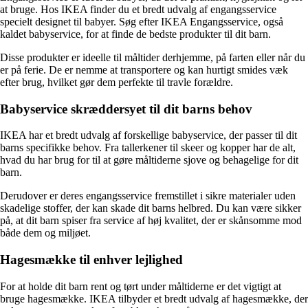
at bruge. Hos IKEA finder du et bredt udvalg af engangsservice
specielt designet til babyer. Søg efter IKEA Engangsservice, også
kaldet babyservice, for at finde de bedste produkter til dit barn.
Disse produkter er ideelle til måltider derhjemme, på farten eller når du
er på ferie. De er nemme at transportere og kan hurtigt smides væk
efter brug, hvilket gør dem perfekte til travle forældre.
Babyservice skræddersyet til dit barns behov
IKEA har et bredt udvalg af forskellige babyservice, der passer til dit
barns specifikke behov. Fra tallerkener til skeer og kopper har de alt,
hvad du har brug for til at gøre måltiderne sjove og behagelige for dit
barn.
Derudover er deres engangsservice fremstillet i sikre materialer uden
skadelige stoffer, der kan skade dit barns helbred. Du kan være sikker
på, at dit barn spiser fra service af høj kvalitet, der er skånsomme mod
både dem og miljøet.
Hagesmække til enhver lejlighed
For at holde dit barn rent og tørt under måltiderne er det vigtigt at
bruge hagesmække. IKEA tilbyder et bredt udvalg af hagesmække, der