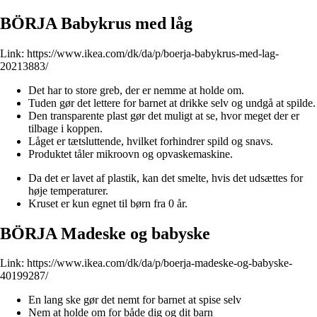
BÖRJA Babykrus med låg
Link:
https://www.ikea.com/dk/da/p/boerja-babykrus-med-lag-
20213883/
Det har to store greb, der er nemme at holde om.
Tuden gør det lettere for barnet at drikke selv og undgå at spilde.
Den transparente plast gør det muligt at se, hvor meget der er
tilbage i koppen.
Låget er tætsluttende, hvilket forhindrer spild og snavs.
Produktet tåler mikroovn og opvaskemaskine.
Da det er lavet af plastik, kan det smelte, hvis det udsættes for
høje temperaturer.
Kruset er kun egnet til børn fra 0 år.
BÖRJA Madeske og babyske
Link:
https://www.ikea.com/dk/da/p/boerja-madeske-og-babyske-
40199287/
En lang ske gør det nemt for barnet at spise selv
Nem at holde om for både dig og dit barn