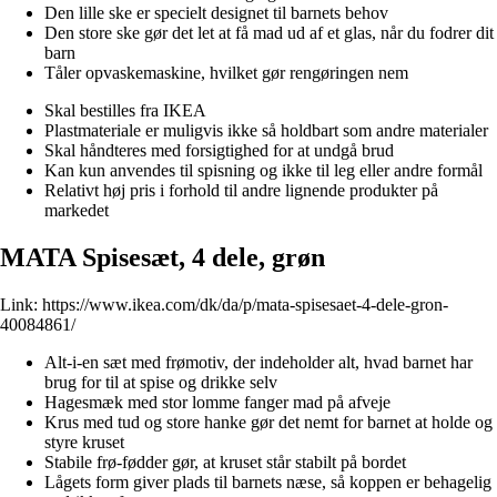
Den lille ske er specielt designet til barnets behov
Den store ske gør det let at få mad ud af et glas, når du fodrer dit
barn
Tåler opvaskemaskine, hvilket gør rengøringen nem
Skal bestilles fra IKEA
Plastmateriale er muligvis ikke så holdbart som andre materialer
Skal håndteres med forsigtighed for at undgå brud
Kan kun anvendes til spisning og ikke til leg eller andre formål
Relativt høj pris i forhold til andre lignende produkter på
markedet
MATA Spisesæt, 4 dele, grøn
Link:
https://www.ikea.com/dk/da/p/mata-spisesaet-4-dele-gron-
40084861/
Alt-i-en sæt med frømotiv, der indeholder alt, hvad barnet har
brug for til at spise og drikke selv
Hagesmæk med stor lomme fanger mad på afveje
Krus med tud og store hanke gør det nemt for barnet at holde og
styre kruset
Stabile frø-fødder gør, at kruset står stabilt på bordet
Lågets form giver plads til barnets næse, så koppen er behagelig