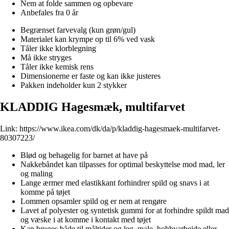
Nem at folde sammen og opbevare
Anbefales fra 0 år
Begrænset farvevalg (kun grøn/gul)
Materialet kan krympe op til 6% ved vask
Tåler ikke klorblegning
Må ikke stryges
Tåler ikke kemisk rens
Dimensionerne er faste og kan ikke justeres
Pakken indeholder kun 2 stykker
KLADDIG Hagesmæk, multifarvet
Link:
https://www.ikea.com/dk/da/p/kladdig-hagesmaek-multifarvet-
80307223/
Blød og behagelig for barnet at have på
Nakkebåndet kan tilpasses for optimal beskyttelse mod mad, ler
og maling
Lange ærmer med elastikkant forhindrer spild og snavs i at
komme på tøjet
Lommen opsamler spild og er nem at rengøre
Lavet af polyester og syntetisk gummi for at forhindre spildt mad
og væske i at komme i kontakt med tøjet
Kan bruges både til måltider og leg, male, hobbyarbejde eller