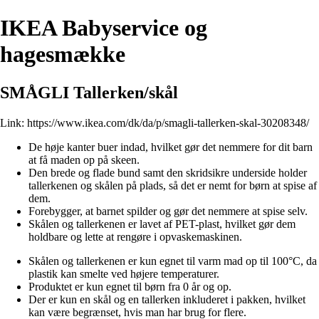
IKEA Babyservice og
hagesmække
SMÅGLI Tallerken/skål
Link:
https://www.ikea.com/dk/da/p/smagli-tallerken-skal-30208348/
De høje kanter buer indad, hvilket gør det nemmere for dit barn
at få maden op på skeen.
Den brede og flade bund samt den skridsikre underside holder
tallerkenen og skålen på plads, så det er nemt for børn at spise af
dem.
Forebygger, at barnet spilder og gør det nemmere at spise selv.
Skålen og tallerkenen er lavet af PET-plast, hvilket gør dem
holdbare og lette at rengøre i opvaskemaskinen.
Skålen og tallerkenen er kun egnet til varm mad op til 100°C, da
plastik kan smelte ved højere temperaturer.
Produktet er kun egnet til børn fra 0 år og op.
Der er kun en skål og en tallerken inkluderet i pakken, hvilket
kan være begrænset, hvis man har brug for flere.