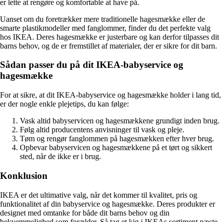
er lette at rengøre og komfortable at have på.
Uanset om du foretrækker mere traditionelle hagesmække eller de
smarte plastikmodeller med fanglommer, finder du det perfekte valg
hos IKEA. Deres hagesmække er justerbare og kan derfor tilpasses dit
barns behov, og de er fremstillet af materialer, der er sikre for dit barn.
Sådan passer du på dit IKEA-babyservice og
hagesmække
For at sikre, at dit IKEA-babyservice og hagesmække holder i lang tid,
er der nogle enkle plejetips, du kan følge:
Vask altid babyservicen og hagesmækkene grundigt inden brug.
Følg altid producentens anvisninger til vask og pleje.
Tøm og rengør fanglommen på hagesmækken efter hver brug.
Opbevar babyservicen og hagesmækkene på et tørt og sikkert
sted, når de ikke er i brug.
Konklusion
IKEA er det ultimative valg, når det kommer til kvalitet, pris og
funktionalitet af din babyservice og hagesmække. Deres produkter er
designet med omtanke for både dit barns behov og din
bekvemmelighed som forælder. Så tag et kig i IKEAs sortiment næste