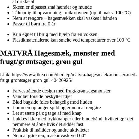
at drikke af
Skeen er tilpasset små hænder og munde
Tålmodig til opvarmning i mikroovnen (op til maks. 100 °C)
Nem at rengøre – hagesmækken skal vaskes i hånden
Passer til børn fra 0 år
Kun egnet til brug med hjælp fra en voksen
Plastikmaterialerne kan smelte ved temperaturer over 100 °C
MATVRÅ Hagesmæk, mønster med
frugt/grøntsager, grøn gul
Link:
https://www.ikea.com/dk/da/p/matvra-hagesmaek-monster-med-
frugt-grontsager-gron-gul-40426925/
Farvestrålende design med frugt/grøntsagsmønster
Vandtæt forside beskytter tøjet
Blød bagside føles behagelig mod huden
Lommen opfanger spild og er nem at rengøre
Let at sætte på og tage af med knap
Lukkes ikke med trykknapper eller bindebånd, hvilket gør det
nemmere at åbne hvis det sidder fast
Praktisk til måltider og andre aktiviteter
Nem at gøre ren, maskinvask ved 60°