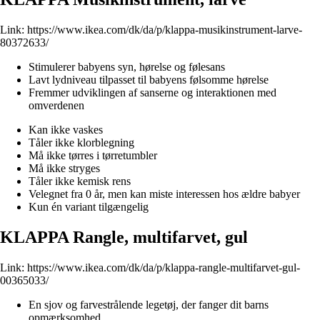
Link:
https://www.ikea.com/dk/da/p/klappa-musikinstrument-larve-
80372633/
Stimulerer babyens syn, hørelse og følesans
Lavt lydniveau tilpasset til babyens følsomme hørelse
Fremmer udviklingen af sanserne og interaktionen med
omverdenen
Kan ikke vaskes
Tåler ikke klorblegning
Må ikke tørres i tørretumbler
Må ikke stryges
Tåler ikke kemisk rens
Velegnet fra 0 år, men kan miste interessen hos ældre babyer
Kun én variant tilgængelig
KLAPPA Rangle, multifarvet, gul
Link:
https://www.ikea.com/dk/da/p/klappa-rangle-multifarvet-gul-
00365033/
En sjov og farvestrålende legetøj, der fanger dit barns
opmærksomhed