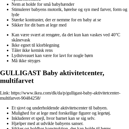
Nem at holde for små babyhænder
Stimulerer babyens motorik, hørelse og syn med farver, form og
lyde
Stærke kontraster, der er nemme for en baby at se
Sikker for dit barn at lege med
Kan være svært at rengøre, da det kun kan vaskes ved 40°C
skånevask
Ikke egnet til klorblegning
Tåler ikke kemisk rens
Lydniveauet kan være for lavt for nogle børn
Må ikke stryges
GULLIGAST Baby aktivitetcenter,
multifarvet
Link:
https://www.ikea.com/dk/da/p/gulligast-baby-aktivitetcenter-
multifarvet-90484258/
Et sjovt og underholdende aktivitetscenter til babyen.
Mulighed for at lege med forskellige figurer og legetøj.
Inkluderer et spejl, hvor barnet kan se sig selv.
Hjælper med at udvikle babyens sanser.
Sikker og holdbar konstruktion, der kan holde til børns