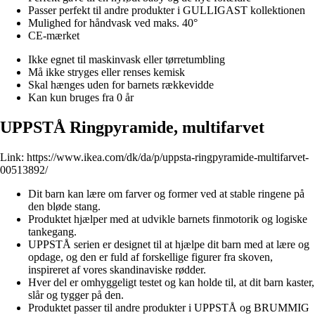
Passer perfekt til andre produkter i GULLIGAST kollektionen
Mulighed for håndvask ved maks. 40°
CE-mærket
Ikke egnet til maskinvask eller tørretumbling
Må ikke stryges eller renses kemisk
Skal hænges uden for barnets rækkevidde
Kan kun bruges fra 0 år
UPPSTÅ Ringpyramide, multifarvet
Link:
https://www.ikea.com/dk/da/p/uppsta-ringpyramide-multifarvet-
00513892/
Dit barn kan lære om farver og former ved at stable ringene på
den bløde stang.
Produktet hjælper med at udvikle barnets finmotorik og logiske
tankegang.
UPPSTÅ serien er designet til at hjælpe dit barn med at lære og
opdage, og den er fuld af forskellige figurer fra skoven,
inspireret af vores skandinaviske rødder.
Hver del er omhyggeligt testet og kan holde til, at dit barn kaster,
slår og tygger på den.
Produktet passer til andre produkter i UPPSTÅ og BRUMMIG