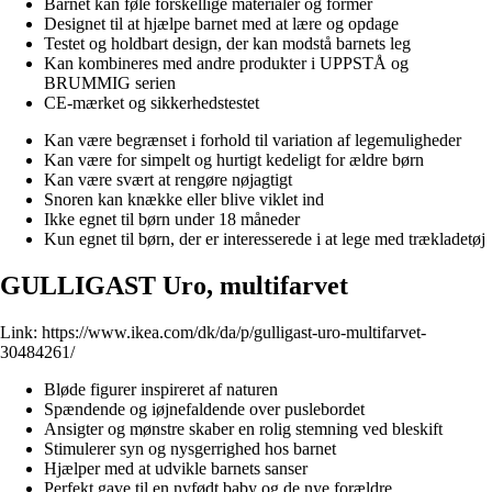
Barnet kan føle forskellige materialer og former
Designet til at hjælpe barnet med at lære og opdage
Testet og holdbart design, der kan modstå barnets leg
Kan kombineres med andre produkter i UPPSTÅ og
BRUMMIG serien
CE-mærket og sikkerhedstestet
Kan være begrænset i forhold til variation af legemuligheder
Kan være for simpelt og hurtigt kedeligt for ældre børn
Kan være svært at rengøre nøjagtigt
Snoren kan knække eller blive viklet ind
Ikke egnet til børn under 18 måneder
Kun egnet til børn, der er interesserede i at lege med trækladetøj
GULLIGAST Uro, multifarvet
Link:
https://www.ikea.com/dk/da/p/gulligast-uro-multifarvet-
30484261/
Bløde figurer inspireret af naturen
Spændende og iøjnefaldende over puslebordet
Ansigter og mønstre skaber en rolig stemning ved bleskift
Stimulerer syn og nysgerrighed hos barnet
Hjælper med at udvikle barnets sanser
Perfekt gave til en nyfødt baby og de nye forældre