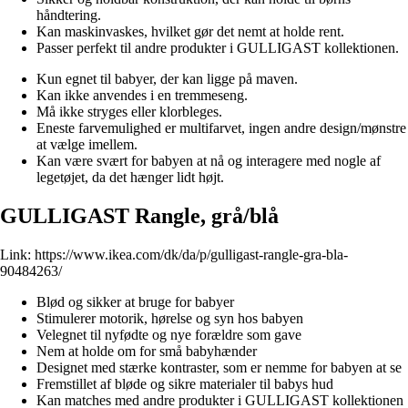
håndtering.
Kan maskinvaskes, hvilket gør det nemt at holde rent.
Passer perfekt til andre produkter i GULLIGAST kollektionen.
Kun egnet til babyer, der kan ligge på maven.
Kan ikke anvendes i en tremmeseng.
Må ikke stryges eller klorbleges.
Eneste farvemulighed er multifarvet, ingen andre design/mønstre
at vælge imellem.
Kan være svært for babyen at nå og interagere med nogle af
legetøjet, da det hænger lidt højt.
GULLIGAST Rangle, grå/blå
Link:
https://www.ikea.com/dk/da/p/gulligast-rangle-gra-bla-
90484263/
Blød og sikker at bruge for babyer
Stimulerer motorik, hørelse og syn hos babyen
Velegnet til nyfødte og nye forældre som gave
Nem at holde om for små babyhænder
Designet med stærke kontraster, som er nemme for babyen at se
Fremstillet af bløde og sikre materialer til babys hud
Kan matches med andre produkter i GULLIGAST kollektionen