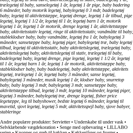
trælegetøj til baby, sanselegetøj 1 år, legetøj 1 år pige, baby badering
6 måneder, baby motorik legetøj, babylegetøj 0 3 mdr, badelegetøj
baby, legetøj til aktivitetstæppe, legetøj drenge, legetøj 1 år tilbud, pige
legetøj, legetøj 1 1/2 år, legetøj til 1 år, legetøj barn 1 år, motorik
legetøj 1 år, legetøj 1 år motorik, drenge legetøj 1 år, aktivitetstæppe
baby, aktivitetsstativ legetøj, ringe til aktivitetsstativ, vandmåtte til baby,
stableklodser baby, baby vandmåtte, legetøj fra 1 år, babylegetøj 3
måneder, sansetæppe baby, legetøj piger, babylegetøj træ, baby legetøj
tilbud, legetøj til aktivitetsstativ, baby aktivitetslegetøj, trælegetøj baby,
aktivitetslegetøj baby, aktivitetslegetøj til stativ, trælegetøj til baby,
badelegetøj baby, legetøj drenge, pige legetøj, legetøj 1 1/2 år, legetøj
til 1 år, legetøj barn 1 år, legetøj 1 år motorik, aktivitetstæppe baby,
stableklodser baby, baby badelegetøj, baby aktivitetstæppe, aktivitets
legetøj, trælegetøj 1 år, legetøj baby 3 måneder, sanse legetøj,
babylegetøj 3 måneder, musik legetøj 1 år, klodser baby, snurretop
baby, baby legetøj 3 mdr, babylegetøj 3 mdr, sansetæppe baby,
aktivitetstæppe tilbud, legetøj 3 mdr, legetøj 10 måneder, legetøj piger,
legetøj 3 måneder, babylegetøj træ, drenge legetøj, fisher price
legetæppe, leg til babyshower, bedste legetøj 6 måneder, legetøj til
mavetid, sjovt legetøj, legetøj 5 mdr, aktivitetsspejl baby, sjove babyer,
stableringe
Andre populære produkter:
Servietter
•
Underskabe til under vask
•
Selvklæbende vægdekoration
•
Senge med opbevaring
•
LILLABO
serien
•
Knopper og greb til køkken
•
Køkkenlåger og fronter
•