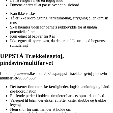
Let at rengøre med en fugtig klud
Dimensioneret til at passe over et puslebord
Kan ikke vaskes
Tåler ikke klorblegning, tørretumbling, strygning eller kemisk
rens
Skal hænges uden for barnets rækkevidde for at undgå
potentielle farer
Kun egnet til babyer fra 0 år
Ikke egnet til større børn, da det er en lille uro med begrænset
stimulering
UPPSTÅ Trækkelegetøj,
pindsvin/multifarvet
Link:
https://www.ikea.com/dk/da/p/uppsta-traekkelegetoj-pindsvin-
multifarvet-90504666/
Det træner finmotoriske færdigheder, logisk tænkning og hånd-
øje-koordination
Raslende perler i bolden stimulerer barnets opmærksomhed
Velegnet til børn, der elsker at løfte, kaste, skubbe og trække
legetøj
Nem snor for små hænder at holde om