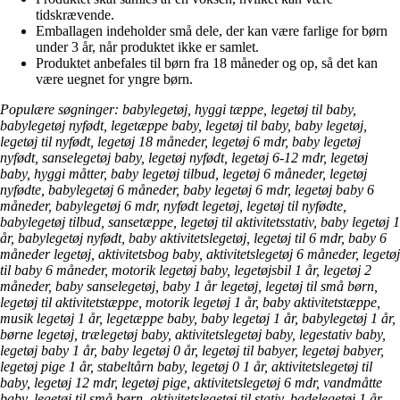
tidskrævende.
Emballagen indeholder små dele, der kan være farlige for børn
under 3 år, når produktet ikke er samlet.
Produktet anbefales til børn fra 18 måneder og op, så det kan
være uegnet for yngre børn.
Populære søgninger: babylegetøj, hyggi tæppe, legetøj til baby,
babylegetøj nyfødt, legetæppe baby, legetøj til baby, baby legetøj,
legetøj til nyfødt, legetøj 18 måneder, legetøj 6 mdr, baby legetøj
nyfødt, sanselegetøj baby, legetøj nyfødt, legetøj 6-12 mdr, legetøj
baby, hyggi måtter, baby legetøj tilbud, legetøj 6 måneder, legetøj
nyfødte, babylegetøj 6 måneder, baby legetøj 6 mdr, legetøj baby 6
måneder, babylegetøj 6 mdr, nyfødt legetøj, legetøj til nyfødte,
babylegetøj tilbud, sansetæppe, legetøj til aktivitetsstativ, baby legetøj 1
år, babylegetøj nyfødt, baby aktivitetslegetøj, legetøj til 6 mdr, baby 6
måneder legetøj, aktivitetsbog baby, aktivitetslegetøj 6 måneder, legetøj
til baby 6 måneder, motorik legetøj baby, legetøjsbil 1 år, legetøj 2
måneder, baby sanselegetøj, baby 1 år legetøj, legetøj til små børn,
legetøj til aktivitetstæppe, motorik legetøj 1 år, baby aktivitetstæppe,
musik legetøj 1 år, legetæppe baby, baby legetøj 1 år, babylegetøj 1 år,
børne legetøj, trælegetøj baby, aktivitetslegetøj baby, legestativ baby,
legetøj baby 1 år, baby legetøj 0 år, legetøj til babyer, legetøj babyer,
legetøj pige 1 år, stabeltårn baby, legetøj 0 1 år, aktivitetslegetøj til
baby, legetøj 12 mdr, legetøj pige, aktivitetslegetøj 6 mdr, vandmåtte
baby, legetøj til små børn, aktivitetslegetøj til stativ, badelegetøj 1 år,