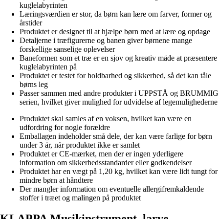
kuglelabyrinten
Læringsværdien er stor, da børn kan lære om farver, former og
årstider
Produktet er designet til at hjælpe børn med at lære og opdage
Detaljerne i træfigurerne og banen giver børnene mange
forskellige sanselige oplevelser
Baneformen som et træ er en sjov og kreativ måde at præsentere
kuglelabyrinten på
Produktet er testet for holdbarhed og sikkerhed, så det kan tåle
børns leg
Passer sammen med andre produkter i UPPSTÅ og BRUMMIG
serien, hvilket giver mulighed for udvidelse af legemulighederne
Produktet skal samles af en voksen, hvilket kan være en
udfordring for nogle forældre
Emballagen indeholder små dele, der kan være farlige for børn
under 3 år, når produktet ikke er samlet
Produktet er CE-mærket, men der er ingen yderligere
information om sikkerhedsstandarder eller godkendelser
Produktet har en vægt på 1,20 kg, hvilket kan være lidt tungt for
mindre børn at håndtere
Der mangler information om eventuelle allergifremkaldende
stoffer i træet og malingen på produktet
KLAPPA Musikinstrument, larve