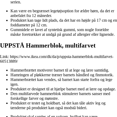
serien.
Kan være en begrænset legetøjsoption for ældre børn, da det er
anbefalet fra 12 måneder.
Produktet kan tage lidt plads, da det har en højde på 17 cm og en
foddiameter på 12 cm.
Gummidele er lavet af syntetisk gummi, som nogle forældre
måske foretrækker at undgå på grund af allergier eller lignende.
UPPSTÅ Hammerblok, multifarvet
Link:
https://www.ikea.com/dk/da/p/uppsta-hammerblok-multifarvet-
60513889/
Hammerbrættet motiverer barnet til at lege og lære samtidig.
Hamringen af pløkkerne træner barnets håndled og finmotorik.
Hammerbrættet kan vendes, så barnet kan starte forfra og lege
igen.
Produktet er designet til at hjælpe barnet med at lære og opdage.
Den multifarvede hammerblok stimulerer barnets sanser med
forskellige farver og mønstre.
Produktet er testet og holdbart, så det kan tåle aktiv leg og
tænderne på produktet kan også modstå bideri.
Produktet skal samles af en voksen, hvilket kan være