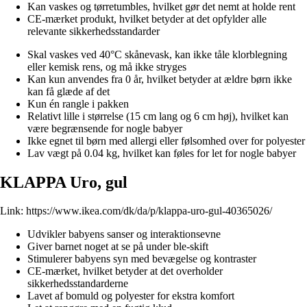
Kan vaskes og tørretumbles, hvilket gør det nemt at holde rent
CE-mærket produkt, hvilket betyder at det opfylder alle
relevante sikkerhedsstandarder
Skal vaskes ved 40°C skånevask, kan ikke tåle klorblegning
eller kemisk rens, og må ikke stryges
Kan kun anvendes fra 0 år, hvilket betyder at ældre børn ikke
kan få glæde af det
Kun én rangle i pakken
Relativt lille i størrelse (15 cm lang og 6 cm høj), hvilket kan
være begrænsende for nogle babyer
Ikke egnet til børn med allergi eller følsomhed over for polyester
Lav vægt på 0.04 kg, hvilket kan føles for let for nogle babyer
KLAPPA Uro, gul
Link:
https://www.ikea.com/dk/da/p/klappa-uro-gul-40365026/
Udvikler babyens sanser og interaktionsevne
Giver barnet noget at se på under ble-skift
Stimulerer babyens syn med bevægelse og kontraster
CE-mærket, hvilket betyder at det overholder
sikkerhedsstandarderne
Lavet af bomuld og polyester for ekstra komfort