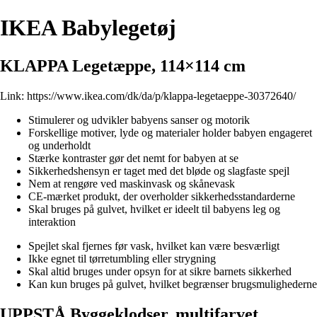
IKEA Babylegetøj
KLAPPA Legetæppe, 114×114 cm
Link:
https://www.ikea.com/dk/da/p/klappa-legetaeppe-30372640/
Stimulerer og udvikler babyens sanser og motorik
Forskellige motiver, lyde og materialer holder babyen engageret
og underholdt
Stærke kontraster gør det nemt for babyen at se
Sikkerhedshensyn er taget med det bløde og slagfaste spejl
Nem at rengøre ved maskinvask og skånevask
CE-mærket produkt, der overholder sikkerhedsstandarderne
Skal bruges på gulvet, hvilket er ideelt til babyens leg og
interaktion
Spejlet skal fjernes før vask, hvilket kan være besværligt
Ikke egnet til tørretumbling eller strygning
Skal altid bruges under opsyn for at sikre barnets sikkerhed
Kan kun bruges på gulvet, hvilket begrænser brugsmulighederne
UPPSTÅ Byggeklodser, multifarvet