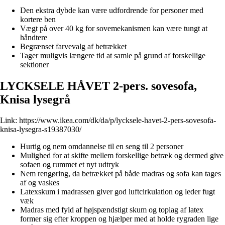
Den ekstra dybde kan være udfordrende for personer med
kortere ben
Vægt på over 40 kg for sovemekanismen kan være tungt at
håndtere
Begrænset farvevalg af betrækket
Tager muligvis længere tid at samle på grund af forskellige
sektioner
LYCKSELE HÅVET 2-pers. sovesofa,
Knisa lysegrå
Link:
https://www.ikea.com/dk/da/p/lycksele-havet-2-pers-sovesofa-
knisa-lysegra-s19387030/
Hurtig og nem omdannelse til en seng til 2 personer
Mulighed for at skifte mellem forskellige betræk og dermed give
sofaen og rummet et nyt udtryk
Nem rengøring, da betrækket på både madras og sofa kan tages
af og vaskes
Latexskum i madrassen giver god luftcirkulation og leder fugt
væk
Madras med fyld af højspændstigt skum og toplag af latex
former sig efter kroppen og hjælper med at holde rygraden lige