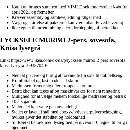
Kan kun bruges sammen med VIMLE sektioner/sofaer købt fra
april 2021 og fremefter
Kræver assembly og samlevejledning følger med
Vægt og størrelse af pakkerne kan være uhandy ved levering
Ikke egnet til tørretumbling eller klorblegning af betrækket
LYCKSELE MURBO 2-pers. sovesofa,
Knisa lysegrå
Link:
https://www.ikea.com/dk/da/p/lycksele-murbo-2-pers-sovesofa-
knisa-lysegra-s09387040/
Nem at placere og hurtig at forvandle fra sofa til dobbeltseng
Komfortabel og fast madras af skum
Madrassen former sig efter kroppens konturer
Betrækket kan tages af og maskinvaskes for nem rengøring
Mulighed for at vælge mellem forskellige madrasser og betræk
10 års garanti
Materialet kan være genanvendeligt
Stellet er lavet af stål med epoxy-/polyesterpulverbelægning,
hvilket giver det stabilitet og holdbarhed
Slidstærkt betræk med lysægthed på niveau 5-6, egnet til brug i
hjemmet