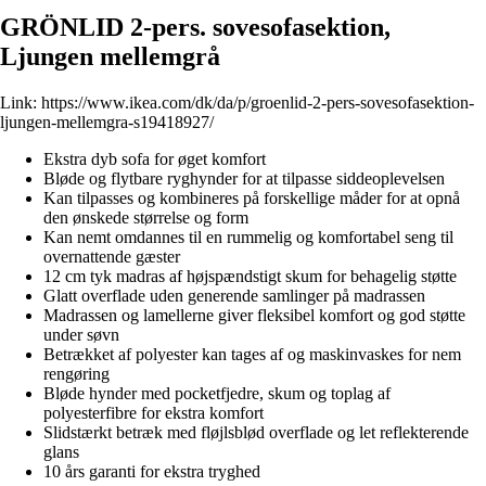
GRÖNLID 2-pers. sovesofasektion,
Ljungen mellemgrå
Link:
https://www.ikea.com/dk/da/p/groenlid-2-pers-sovesofasektion-
ljungen-mellemgra-s19418927/
Ekstra dyb sofa for øget komfort
Bløde og flytbare ryghynder for at tilpasse siddeoplevelsen
Kan tilpasses og kombineres på forskellige måder for at opnå
den ønskede størrelse og form
Kan nemt omdannes til en rummelig og komfortabel seng til
overnattende gæster
12 cm tyk madras af højspændstigt skum for behagelig støtte
Glatt overflade uden generende samlinger på madrassen
Madrassen og lamellerne giver fleksibel komfort og god støtte
under søvn
Betrækket af polyester kan tages af og maskinvaskes for nem
rengøring
Bløde hynder med pocketfjedre, skum og toplag af
polyesterfibre for ekstra komfort
Slidstærkt betræk med fløjlsblød overflade og let reflekterende
glans
10 års garanti for ekstra tryghed