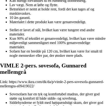
Kan hurtigt forvandles til en rummelig dobbeltseng.
Lav vægt. Nem at løfte og flytte.
Betrækket er nemt at holde rent, fordi det kan tages af og
maskinvaskes.
10 års garanti.
Materialet i dette produkt kan være genanvendeligt.
Stellet er lavet af stål, hvilket kan være tungere end andre
materialer.
Kun 90% af tekstilet er genanvendeligt, hvilket kan være mindre
miljøvenligt sammenlignet med 100% genanvendelige
materialer.
Sofaen har en bredde på 120 cm, hvilket kan være for smalt til
nogle mennesker eller par, der ønsker mere plads.
VIMLE 2-pers. sovesofa, Gunnared
mellemgrå
Link:
https://www.ikea.com/dk/da/p/vimle-2-pers-sovesofa-gunnared-
mellemgra-s09419022/
Sovesofaen har en tyk og komfortabel madras, der giver god
støtte og komfort til både sidde- og sovebrug.
Siddehynderne er fyldt med højspændstigt skum, der giver god