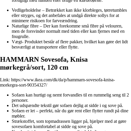
forsigtigt med hånden eller bruge en klædebørste.
Vedligeholdelse – Betrækket kan ikke klorbleges, tørretumbles
eller stryges, og det anbefales at undgå direkte sollys for at
minimere risikoen for farveændring.
Naturlige fibre – Der kan forekomme små fibre på velouren,
men de forsvinder normalt med tiden eller kan fjernes med en
fnugrulle.
Vægt- Produktet består af flere pakker, hvilket kan gøre det lidt
besværligt at transportere eller flytte.
HAMMARN Sovesofa, Knisa
mørkegrå/sort, 120 cm
Link:
https://www.ikea.com/dk/da/p/hammarn-sovesofa-knisa-
morkegra-sort-90354327/
Sofaen kan hurtigt og nemt forvandles til en rummelig seng til 2
personer.
Det udspændte tekstil gør sofaen dejlig at sidde i og sove på.
Sofaen er let – perfekt, når du gør rent eller flytter rundt på dine
møbler.
Strækstoffet, som topmadrassen ligger på, hjælper med at gøre
sovesofaen komfortabel at sidde og sove på.