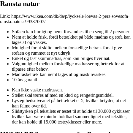
Ransta natur
Link:
https://www.ikea.com/dk/da/p/lycksele-loevas-2-pers-sovesofa-
ransta-natur-s99387007/
Sofaen kan hurtigt og nemt forvandles til en seng til 2 personer.
Nem at holde frisk, fordi betrækket på både madras og sofa kan
tages af og vaskes.
Mulighed for at skifte mellem forskellige betræk for at give
sofaen og rummet et nyt udtryk.
Enkel og fast skummadras, som kan bruges hver nat.
Valgmulighed mellem forskellige madrasser og betræk for at
tilpasse efter behov.
Madrasbetræk kan nemt tages af og maskinvaskes.
10 års garanti.
Kan ikke vaske madrassen.
Stellet skal tørres af med en klud og rengøringsmiddel.
Lysægthedsniveauet på betrækket er 5, hvilket betyder, at det
kan falme over tid.
Slidstyrken på tekstilets er testet til at holde til 30.000 cyklusser,
hvilket kan være mindre holdbart sammenlignet med tekstiler,
der kan holde til 15.000 testcyklusser eller mere.