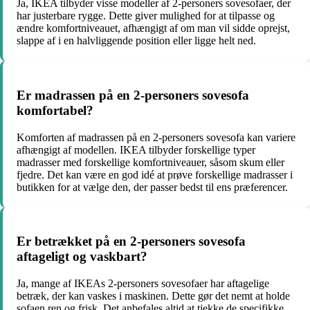
Ja, IKEA tilbyder visse modeller af 2-personers sovesofaer, der
har justerbare rygge. Dette giver mulighed for at tilpasse og
ændre komfortniveauet, afhængigt af om man vil sidde oprejst,
slappe af i en halvliggende position eller ligge helt ned.
Er madrassen på en 2-personers sovesofa
komfortabel?
Komforten af madrassen på en 2-personers sovesofa kan variere
afhængigt af modellen. IKEA tilbyder forskellige typer
madrasser med forskellige komfortniveauer, såsom skum eller
fjedre. Det kan være en god idé at prøve forskellige madrasser i
butikken for at vælge den, der passer bedst til ens præferencer.
Er betrækket på en 2-personers sovesofa
aftageligt og vaskbart?
Ja, mange af IKEAs 2-personers sovesofaer har aftagelige
betræk, der kan vaskes i maskinen. Dette gør det nemt at holde
sofaen ren og frisk. Det anbefales altid at tjekke de specifikke