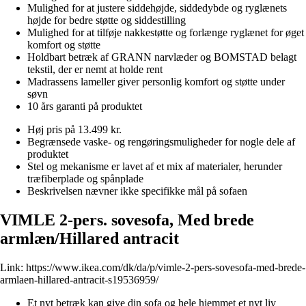
Mulighed for at justere siddehøjde, siddedybde og ryglænets
højde for bedre støtte og siddestilling
Mulighed for at tilføje nakkestøtte og forlænge ryglænet for øget
komfort og støtte
Holdbart betræk af GRANN narvlæder og BOMSTAD belagt
tekstil, der er nemt at holde rent
Madrassens lameller giver personlig komfort og støtte under
søvn
10 års garanti på produktet
Høj pris på 13.499 kr.
Begrænsede vaske- og rengøringsmuligheder for nogle dele af
produktet
Stel og mekanisme er lavet af et mix af materialer, herunder
træfiberplade og spånplade
Beskrivelsen nævner ikke specifikke mål på sofaen
VIMLE 2-pers. sovesofa, Med brede
armlæn/Hillared antracit
Link:
https://www.ikea.com/dk/da/p/vimle-2-pers-sovesofa-med-brede-
armlaen-hillared-antracit-s19536959/
Et nyt betræk kan give din sofa og hele hjemmet et nyt liv