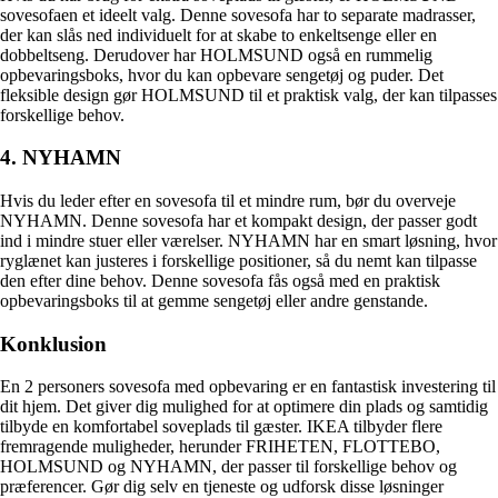
sovesofaen et ideelt valg. Denne sovesofa har to separate madrasser,
der kan slås ned individuelt for at skabe to enkeltsenge eller en
dobbeltseng. Derudover har HOLMSUND også en rummelig
opbevaringsboks, hvor du kan opbevare sengetøj og puder. Det
fleksible design gør HOLMSUND til et praktisk valg, der kan tilpasses
forskellige behov.
4. NYHAMN
Hvis du leder efter en sovesofa til et mindre rum, bør du overveje
NYHAMN. Denne sovesofa har et kompakt design, der passer godt
ind i mindre stuer eller værelser. NYHAMN har en smart løsning, hvor
ryglænet kan justeres i forskellige positioner, så du nemt kan tilpasse
den efter dine behov. Denne sovesofa fås også med en praktisk
opbevaringsboks til at gemme sengetøj eller andre genstande.
Konklusion
En 2 personers sovesofa med opbevaring er en fantastisk investering til
dit hjem. Det giver dig mulighed for at optimere din plads og samtidig
tilbyde en komfortabel soveplads til gæster. IKEA tilbyder flere
fremragende muligheder, herunder FRIHETEN, FLOTTEBO,
HOLMSUND og NYHAMN, der passer til forskellige behov og
præferencer. Gør dig selv en tjeneste og udforsk disse løsninger