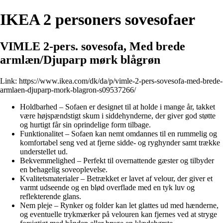
IKEA 2 personers sovesofaer
VIMLE 2-pers. sovesofa, Med brede
armlæn/Djuparp mørk blågrøn
Link:
https://www.ikea.com/dk/da/p/vimle-2-pers-sovesofa-med-brede-
armlaen-djuparp-mork-blagron-s09537266/
Holdbarhed – Sofaen er designet til at holde i mange år, takket
være højspændstigt skum i siddehynderne, der giver god støtte
og hurtigt får sin oprindelige form tilbage.
Funktionalitet – Sofaen kan nemt omdannes til en rummelig og
komfortabel seng ved at fjerne sidde- og ryghynder samt trække
understellet ud.
Bekvemmelighed – Perfekt til overnattende gæster og tilbyder
en behagelig soveoplevelse.
Kvalitetsmaterialer – Betrækket er lavet af velour, der giver et
varmt udseende og en blød overflade med en tyk luv og
reflekterende glans.
Nem pleje – Rynker og folder kan let glattes ud med hænderne,
og eventuelle trykmærker på velouren kan fjernes ved at stryge