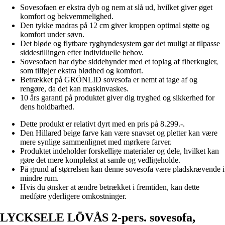
Sovesofaen er ekstra dyb og nem at slå ud, hvilket giver øget
komfort og bekvemmelighed.
Den tykke madras på 12 cm giver kroppen optimal støtte og
komfort under søvn.
Det bløde og flytbare ryghyndesystem gør det muligt at tilpasse
siddestillingen efter individuelle behov.
Sovesofaen har dybe siddehynder med et toplag af fiberkugler,
som tilføjer ekstra blødhed og komfort.
Betrækket på GRÖNLID sovesofa er nemt at tage af og
rengøre, da det kan maskinvaskes.
10 års garanti på produktet giver dig tryghed og sikkerhed for
dens holdbarhed.
Dette produkt er relativt dyrt med en pris på 8.299.-.
Den Hillared beige farve kan være snavset og pletter kan være
mere synlige sammenlignet med mørkere farver.
Produktet indeholder forskellige materialer og dele, hvilket kan
gøre det mere komplekst at samle og vedligeholde.
På grund af størrelsen kan denne sovesofa være pladskrævende i
mindre rum.
Hvis du ønsker at ændre betrækket i fremtiden, kan dette
medføre yderligere omkostninger.
LYCKSELE LÖVÅS 2-pers. sovesofa,