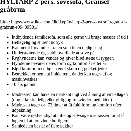
HYLTARP 2-pers. sovesofa, Gransel
gråbrun
Link:
https://www.ikea.com/dk/da/p/hyltarp-2-pers-sovesofa-gransel-
grabrun-s09489581/
Indbydende familiesofa, som alle gerne vil bruge masser af tid i
Behagelig og stilrent udtryk
Kan nemt forvandles fra en sofa til en dejlig seng
Understøttende og stabil overflade at sove på
Ryghynderne kan vendes og giver blød støtte til ryggen
Hynderne bevarer deres form og komfort år efter år
Blød komfort med højspændt skum og pocketfjedre
Betrækket er nemt at holde rent, da det kan tages af og
maskinvaskes
10 års garanti
Madrassen kan have en markant lugt ved åbning af emballagen
(dog ikke skadelig eller giftig og forsvinder med tiden)
Madrasen tager ca. 72 timer at få fuld form og komfort efter
udpakning
Kan være nødvendigt at lufte og støvsuge madrassen for at få
lugten til at forsvinde hurtigere
Samledelen består af flere pakker