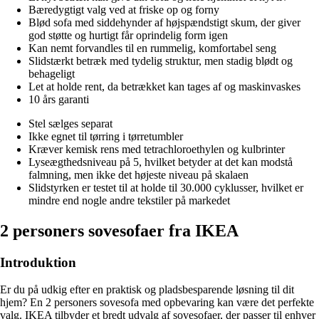
Bæredygtigt valg ved at friske op og forny
Blød sofa med siddehynder af højspændstigt skum, der giver
god støtte og hurtigt får oprindelig form igen
Kan nemt forvandles til en rummelig, komfortabel seng
Slidstærkt betræk med tydelig struktur, men stadig blødt og
behageligt
Let at holde rent, da betrækket kan tages af og maskinvaskes
10 års garanti
Stel sælges separat
Ikke egnet til tørring i tørretumbler
Kræver kemisk rens med tetrachloroethylen og kulbrinter
Lyseægthedsniveau på 5, hvilket betyder at det kan modstå
falmning, men ikke det højeste niveau på skalaen
Slidstyrken er testet til at holde til 30.000 cyklusser, hvilket er
mindre end nogle andre tekstiler på markedet
2 personers sovesofaer fra IKEA
Introduktion
Er du på udkig efter en praktisk og pladsbesparende løsning til dit
hjem? En 2 personers sovesofa med opbevaring kan være det perfekte
valg. IKEA tilbyder et bredt udvalg af sovesofaer, der passer til enhver