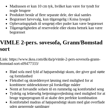
Madrassen er kun 10 cm tyk, hvilket kan være for tyndt for
nogle brugere
Produktet består af flere separate dele, der skal samles
Begrænset farvevalg, kun tilgængelig i Knisa lysegrå
Opbevaringsplads til sengetøj eller puder kan være begrænset
Tilgængeligheden af reservedele eller ekstra betræk kan være
begrænset
VIMLE 2-pers. sovesofa, Grann/Bomstad
sort
Link:
https://www.ikea.com/dk/da/p/vimle-2-pers-sovesofa-grann-
bomstad-sort-s09477333/
Blød sofa med fyld af højspændstigt skum, der giver god støtte
og formfasthed
Fleksibel og skræddersyet løsning med mulighed for at
kombinere siddesektioner på forskellige måder
Nemt at forvandle sofaen til en rummelig og komfortabel seng
Tydelig og letlæselig betjeningsvejledning med mulighed for at
bruge tegneprogram til at skabe den perfekte kombination
Komfortabel madras af højspændstigt skum med glat overflade
uden generende samlinger