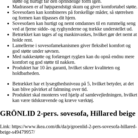
støtte og hurtigt får den oprindelige form igen.
Madrassen er af højspændstigt skum og giver komfortabel støtte.
Sovesofaen kan kombineres på forskellige måder, så størrelsen
og formen kan tilpasses dit hjem.
Sovesofaen kan hurtigt og nemt omdannes til en rummelig seng
ved at fjerne sidde- og ryghynderne og trække understellet ud.
Betrækket kan tages af og maskinvaskes, hvilket gør det nemt at
holde rent.
Lamellerne i sovesofamekanismen giver fleksibel komfort og
god støtte under søvnen.
Med nakkestøtte og forlænget ryglæn kan du opnå endnu mere
komfort og god støtte til nakken.
Produktet har 10 års garanti, hvilket sikrer kvaliteten og
holdbarheden.
Betrækket har et lysægthedsniveau på 5, hvilket betyder, at det
kan blive påvirket af falmning over tid.
Produktet skal monteres ved hjælp af samlevejledningen, hvilket
kan være tidskrævende og kræve værktøj.
GRÖNLID 2-pers. sovesofa, Hillared beige
Link:
https://www.ikea.com/dk/da/p/groenlid-2-pers-sovesofa-hillared-
beige-s49479957/