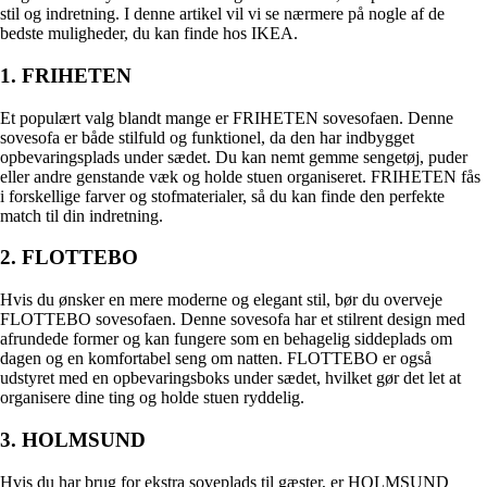
stil og indretning. I denne artikel vil vi se nærmere på nogle af de
bedste muligheder, du kan finde hos IKEA.
1. FRIHETEN
Et populært valg blandt mange er FRIHETEN sovesofaen. Denne
sovesofa er både stilfuld og funktionel, da den har indbygget
opbevaringsplads under sædet. Du kan nemt gemme sengetøj, puder
eller andre genstande væk og holde stuen organiseret. FRIHETEN fås
i forskellige farver og stofmaterialer, så du kan finde den perfekte
match til din indretning.
2. FLOTTEBO
Hvis du ønsker en mere moderne og elegant stil, bør du overveje
FLOTTEBO sovesofaen. Denne sovesofa har et stilrent design med
afrundede former og kan fungere som en behagelig siddeplads om
dagen og en komfortabel seng om natten. FLOTTEBO er også
udstyret med en opbevaringsboks under sædet, hvilket gør det let at
organisere dine ting og holde stuen ryddelig.
3. HOLMSUND
Hvis du har brug for ekstra soveplads til gæster, er HOLMSUND