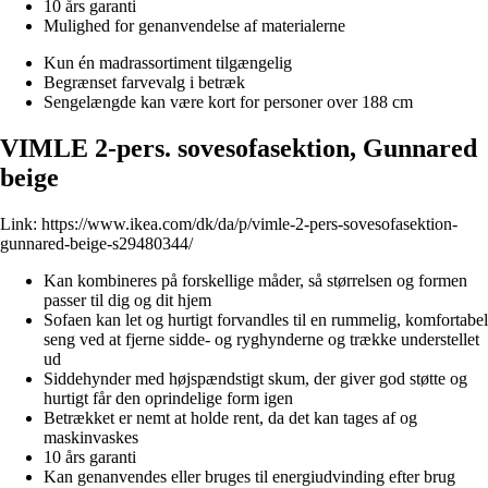
10 års garanti
Mulighed for genanvendelse af materialerne
Kun én madrassortiment tilgængelig
Begrænset farvevalg i betræk
Sengelængde kan være kort for personer over 188 cm
VIMLE 2-pers. sovesofasektion, Gunnared
beige
Link:
https://www.ikea.com/dk/da/p/vimle-2-pers-sovesofasektion-
gunnared-beige-s29480344/
Kan kombineres på forskellige måder, så størrelsen og formen
passer til dig og dit hjem
Sofaen kan let og hurtigt forvandles til en rummelig, komfortabel
seng ved at fjerne sidde- og ryghynderne og trække understellet
ud
Siddehynder med højspændstigt skum, der giver god støtte og
hurtigt får den oprindelige form igen
Betrækket er nemt at holde rent, da det kan tages af og
maskinvaskes
10 års garanti
Kan genanvendes eller bruges til energiudvinding efter brug