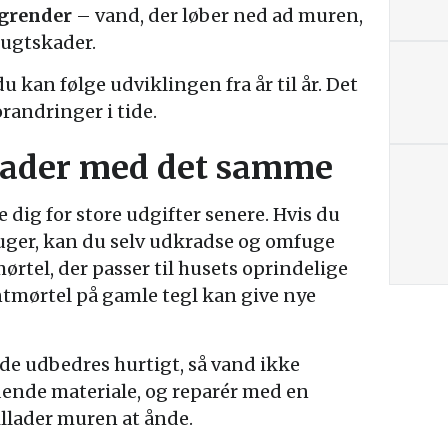
agrender
– vand, der løber ned ad muren,
fugtskader.
u kan følge udviklingen fra år til år. Det
orandringer i tide.
ader med det samme
 dig for store udgifter senere. Hvis du
fuger, kan du selv udkradse og omfuge
rtel, der passer til husets oprindelige
ntmørtel på gamle tegl kan give nye
 de udbedres hurtigt, så vand ikke
dende materiale, og reparér med en
illader muren at ånde.