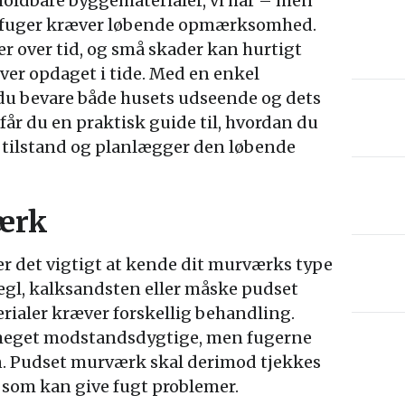
holdbare byggematerialer, vi har – men
g fuger kræver løbende opmærksomhed.
der over tid, og små skader kan hurtigt
liver opdaget i tide. Med en enkel
du bevare både husets udseende og dets
får du en praktisk guide til, hvordan du
 tilstand og planlægger den løbende
ærk
er det vigtigt at kende dit murværks type
 tegl, kalksandsten eller måske pudset
rialer kræver forskellig behandling.
 meget modstandsdygtige, men fugerne
n. Pudset murværk skal derimod tjekkes
, som kan give fugt problemer.