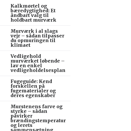
Kalkmørtel og
bæredygtighed: Et
åndbart valg til
holdbart murværk
Murværk i al slags
vejr – sådan tilpasser
du opmuringen til
klimaet
Vedligehold
murværket løbende –
lav en enkel
vedligeholdelsesplan
Fugeguide: Kend
forskellen på
fugematerialer og
deres egenskaber
Murstenens farve og
styrke – sådan
påvirker
brændingstemperatur
og lerets
sammensætning