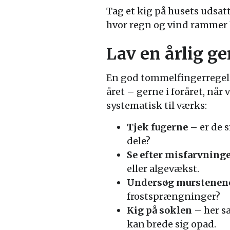
Tag et kig på husets udsat
hvor regn og vind rammer hå
Lav en årlig 
En god tommelfingerrege
året – gerne i foråret, når 
systematisk til værks:
Tjek fugerne
– er de 
dele?
Se efter misfarvning
eller algevækst.
Undersøg murstenen
frostsprængninger?
Kig på soklen
– her sa
kan brede sig opad.