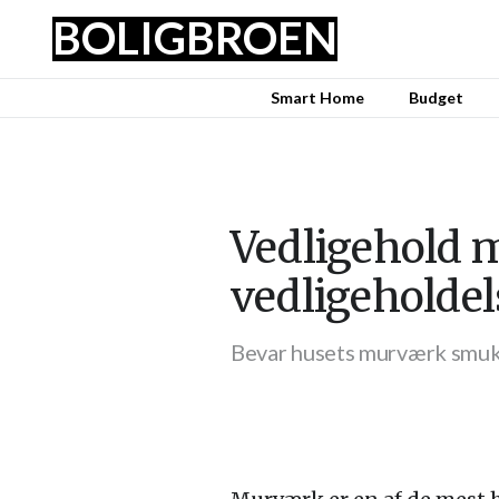
BOLIG
BROEN
Smart Home
Budget
Vedligehold 
vedligeholde
Bevar husets murværk smukt