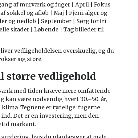
ng af murværk og fuger | April | Fokus
af sokkel og afløb | Maj | Fjern alger og
der og nedløb | September | Sørg for fri
lle skader | Løbende | Tag billeder til
bliver vedligeholdelsen overskuelig, og du
okser sig store.
il større vedligehold
urværk med tiden kræve mere omfattende
g kan være nødvendig hvert 30.–50. år,
 klima. Tegnene er tydelige: fugerne
ind. Det er en investering, men den
etid markant.
g vurdering, hvis du planlægger at male