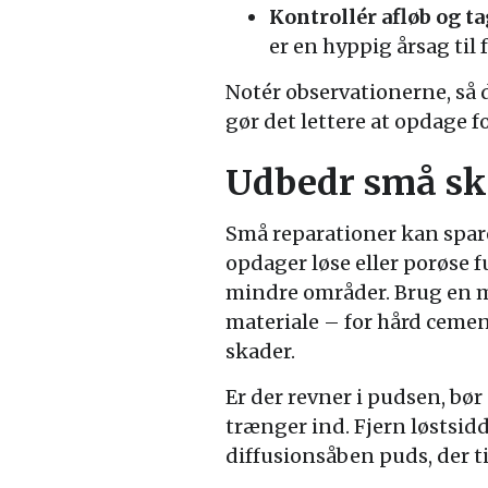
Kontrollér afløb og t
er en hyppig årsag til 
Notér observationerne, så d
gør det lettere at opdage f
Udbedr små sk
Små reparationer kan spare
opdager løse eller porøse 
mindre områder. Brug en mø
materiale – for hård ceme
skader.
Er der revner i pudsen, bør
trænger ind. Fjern løstsid
diffusionsåben puds, der t