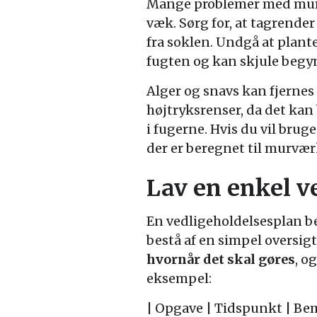
Mange problemer med murvæ
væk. Sørg for, at tagrende
fra soklen. Undgå at plant
fugten og kan skjule begy
Alger og snavs kan fjernes
højtryksrenser, da det kan
i fugerne. Hvis du vil brug
der er beregnet til murvær
Lav en enkel v
En vedligeholdelsesplan b
bestå af en simpel oversig
hvornår det skal gøres
, o
eksempel:
| Opgave | Tidspunkt | B