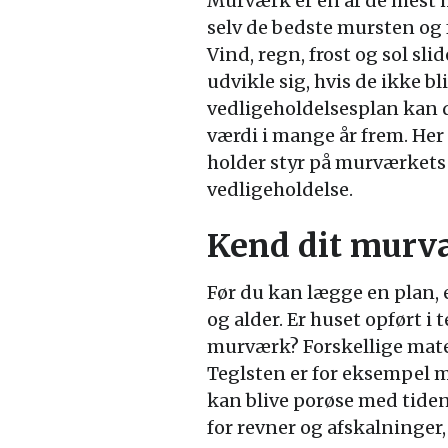
Murværk er en af de mest 
selv de bedste mursten o
Vind, regn, frost og sol sli
udvikle sig, hvis de ikke b
vedligeholdelsesplan kan 
værdi i mange år frem. Her 
holder styr på murværkets
vedligeholdelse.
Kend dit murv
Før du kan lægge en plan, 
og alder. Er huset opført i
murværk? Forskellige mate
Teglsten er for eksempel
kan blive porøse med tide
for revner og afskalninger