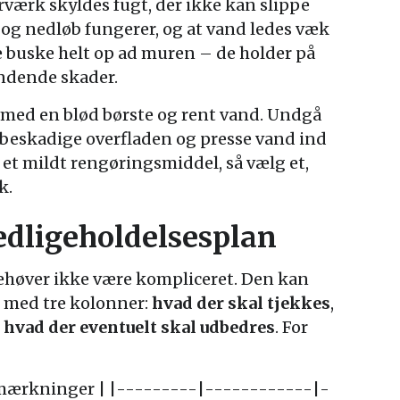
rk skyldes fugt, der ikke kan slippe
r og nedløb fungerer, og at vand ledes væk
e buske helt op ad muren – de holder på
ndende skader.
 med en blød børste og rent vand. Undgå
 beskadige overfladen og presse vand ind
e et mildt rengøringsmiddel, så vælg et,
k.
edligeholdelsesplan
ehøver ikke være kompliceret. Den kan
t med tre kolonner:
hvad der skal tjekkes
,
g
hvad der eventuelt skal udbedres
. For
emærkninger | |---------|------------|-