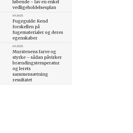
løbende – lav en enkel
vedligeholdelsesplan
MURER
Fugeguide: Kend
forskellen på
fugematerialer og deres
egenskaber
MURER
Murstenens farve og
styrke – sådan påvirker
brændingstemperatur
og lerets
sammensætning
resultatet