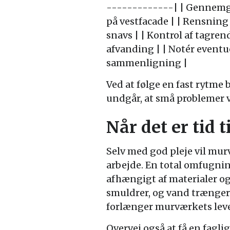
-------------| | Gennemga
på vestfacade | | Rensning 
snavs | | Kontrol af tagren
afvanding | | Notér eventue
sammenligning |
Ved at følge en fast rytme 
undgår, at små problemer v
Når det er tid t
Selv med god pleje vil m
arbejde. En total omfugnin
afhængigt af materialer og
smuldrer, og vand trænger 
forlænger murværkets lev
Overvej også at få en fagli