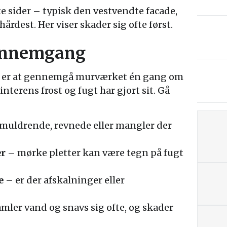
te sider – typisk den vestvendte facade,
rdest. Her viser skader sig ofte først.
gennemgang
l er at gennemgå murværket én gang om
vinterens frost og fugt har gjort sit. Gå
smuldrende, revnede eller mangler der
er
– mørke pletter kan være tegn på fugt
e
– er der afskalninger eller
mler vand og snavs sig ofte, og skader