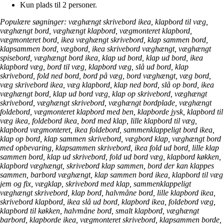
Kun plads til 2 personer.
Populære søgninger: væghængt skrivebord ikea, klapbord til væg,
væghængt bord, væghængt klapbord, vægmonteret klapbord,
vægmonteret bord, ikea væghængt skrivebord, klap sammen bord,
klapsammen bord, vægbord, ikea skrivebord væghængt, væghængt
spisebord, væghængt bord ikea, klap ud bord, klap ud bord, ikea
klapbord væg, bord til væg, klapbord væg, slå ud bord, klap
skrivebord, fold ned bord, bord på væg, bord væghængt, væg bord,
væg skrivebord ikea, væg klapbord, klap ned bord, slå op bord, ikea
væghængt bord, klap ud bord væg, klap op skrivebord, væghængt
skrivebord, væghængt skrivebord, væghængt bordplade, væghængt
foldebord, vægmonteret klapbord med ben, klapborde jysk, klapbord til
væg ikea, foldebord ikea, bord med klap, lille klapbord til væg,
klapbord vægmonteret, ikea foldebord, sammenklappeligt bord ikea,
klap op bord, klap sammen skrivebord, vægbord klap, væghængt bord
med opbevaring, klapsammen skrivebord, ikea fold ud bord, lille klap
sammen bord, klap ud skrivebord, fold ud bord væg, klapbord køkken,
klapbord væghængt, skrivebord klap sammen, bord der kan klappes
sammen, barbord væghængt, klap sammen bord ikea, klapbord til væg
jem og fix, vægklap, skrivebord med klap, sammenklappeligt
væghængt skrivebord, klap bord, halvmåne bord, lille klapbord ikea,
skrivebord klapbord, ikea slå ud bord, klapbord ikea, foldebord væg,
klapbord til køkken, halvmåne bord, smalt klapbord, væghængt
barbord, klapborde ikea, vægmonteret skrivebord, klapsammen borde,