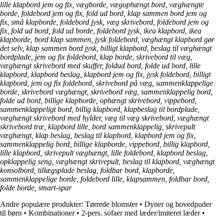
lille klapbord jem og fix, vægborde, vægophængt bord, væghængte
borde, foldebord jem og fix, fold ud bord, klap sammen bord jem og
fix, små klapborde, foldebord jysk, væg skrivebord, foldebord jem og
fix, fold ud bord, fold ud borde, foldebord jysk, ikea klapbord, ikea
klapborde, bord klap sammen, jysk foldebord, væghængt klapbord gør
det selv, klap sammen bord jysk, billigt klapbord, beslag til væghængt
bordplade, jem og fix foldebord, klap borde, skrivebord til væg,
væghængt skrivebord med skuffer, foldud bord, folde ud bord, lille
klapbord, klapbord beslag, klapbord jem og fix, jysk foldebord, billigt
klapbord, jem og fix foldebord, skrivebord på væg, sammenklappelige
borde, skrivebord væghængt, skrivebord væg, sammenklappelig bord,
folde ud bord, billige klapborde, ophængt skrivebord, vippebord,
sammenklappeligt bord, billig klapbord, klapbeslag til bordplade,
væghængt skrivebord med hylder, væg til væg skrivebord, væghængt
skrivebord træ, klapbord lille, bord sammenklappelig, skrivepult
væghængt, klap beslag, beslag til klapbord, klapbord jem og fix,
sammenklappelig bord, billige klapborde, vippebord, billig klapbord,
lille klapbord, skrivepult væghængt, lille foldebord, klapbord beslag,
opklappelig seng, væghængt skrivepult, beslag til klapbord, væghængt
konsolbord, tillægsplade beslag, foldbar bord, klapborde,
sammenklappelige borde, foldebord lille, klapsammen, foldbar bord,
folde borde, smart-spar
Andre populære produkter:
Tørrede blomster
•
Dyner og hovedpuder
til børn
•
Kombinationer
•
2-pers. sofaer med læder/imiteret læder
•