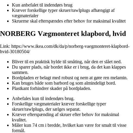
Kun anbefalet til indendørs brug
Kræver forskellige typer skruer/rawlplugs afhængigt af
vægmaterialer
Skruerne skal efterspændes efter behov for maksimal kvalitet
NORBERG Vægmonteret klapbord, hvid
Link:
https://www.ikea.com/dk/da/p/norberg-vaegmonteret-klapbord-
hvid-30180504/
Bliver til en praktisk hylde til småting, når den er slået ned.
Du sparer plads, når bordet ikke er i brug, da det kan klappes
sammen.
Bordpladen er belagt med robust og nem at gøre ren melamin.
Kan bruges både som barbord og som almindeligt bord.
Plastkant forhindrer skader på bordpladen.
Anbefales kun til indendørs brug.
Forskellige vægmaterialer kræver forskellige typer
skruer/rawlplugs, der sælges separat.
Kræver efterspænding af skruer efter behov for maksimal
kvalitet.
Måler kun 74 cm i bredde, hvilket kan være for smalt til visse
formål.