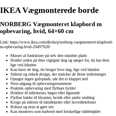
IKEA Vægmonterede borde
NORBERG Vægmonteret klapbord m
opbevaring, hvid, 64×60 cm
Link:
https://www.ikea.com/dk/da/p/norberg-vaegmonteret-klapbord-
m-opbevaring-hvid-20497928/
Masser af funktioner på selv den mindste plads
Holder orden på dine vigtigste ting og sørger for, du har dem
lige ved hånden
Kan have de ting, du bruger hver dag, lige ved hånden
Stilrent og enkelt design, der matcher de fleste indretninger
Optager ingen gulvplads, når det er klappet ned
Nem adgang til opbevaringsrummene
Praktisk opbevaring med flytbare hylder
Holdere til tallerkener, bøger eller lignende
Flytbar bakke til blyanter, bestik eller andre småting
Kroge på siderne til håndklæder eller hovedtelefoner
Robust og nem at gøre ren
Kan monteres som barbord med forskellige siddehøjder