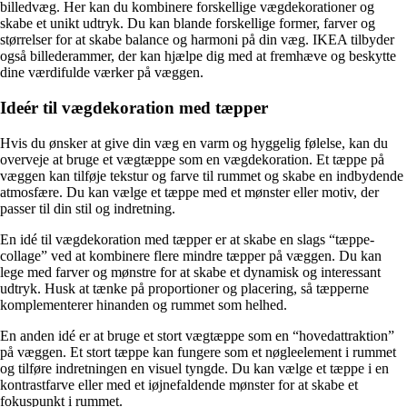
billedvæg. Her kan du kombinere forskellige vægdekorationer og
skabe et unikt udtryk. Du kan blande forskellige former, farver og
størrelser for at skabe balance og harmoni på din væg. IKEA tilbyder
også billederammer, der kan hjælpe dig med at fremhæve og beskytte
dine værdifulde værker på væggen.
Ideér til vægdekoration med tæpper
Hvis du ønsker at give din væg en varm og hyggelig følelse, kan du
overveje at bruge et vægtæppe som en vægdekoration. Et tæppe på
væggen kan tilføje tekstur og farve til rummet og skabe en indbydende
atmosfære. Du kan vælge et tæppe med et mønster eller motiv, der
passer til din stil og indretning.
En idé til vægdekoration med tæpper er at skabe en slags “tæppe-
collage” ved at kombinere flere mindre tæpper på væggen. Du kan
lege med farver og mønstre for at skabe et dynamisk og interessant
udtryk. Husk at tænke på proportioner og placering, så tæpperne
komplementerer hinanden og rummet som helhed.
En anden idé er at bruge et stort vægtæppe som en “hovedattraktion”
på væggen. Et stort tæppe kan fungere som et nøgleelement i rummet
og tilføre indretningen en visuel tyngde. Du kan vælge et tæppe i en
kontrastfarve eller med et iøjnefaldende mønster for at skabe et
fokuspunkt i rummet.