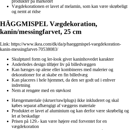
produkter på markedet
Vægdekorationen er lavet af melamin, som kan være skrøbeligt
og nemt at ridse
HÄGGMISPEL Vægdekoration,
kanin/messingfarvet, 25 cm
Link:
https://www.ikea.com/dk/da/p/haeggmispel-vaegdekoration-
kanin-messingfarvet-70538083/
Skulpturel form og ler-look giver kaninhovedet karakter
Anderledes design tilføjer liv på billedvæggen
Kan hænges op alene eller kombineres med malerier og
dekorationer for at skabe en fin billedvæg
Kan placeres i hele hjemmet, da den ser godt ud i enhver
indretning
Nem at rengøre med en støvkost
Hængemateriale (skruer/rawlplugs) ikke inkluderet og skal
købes separat afhængigt af væggens materiale
Produktet er lavet af aluminium og kan derfor være skrøbelig og
let at beskadige
Prisen på 129.- kan være højere end forventet for en
vægdekoration