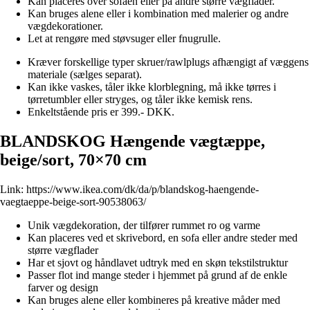
Kan placeres over sofaen eller på andre større vægflader.
Kan bruges alene eller i kombination med malerier og andre
vægdekorationer.
Let at rengøre med støvsuger eller fnugrulle.
Kræver forskellige typer skruer/rawlplugs afhængigt af væggens
materiale (sælges separat).
Kan ikke vaskes, tåler ikke klorblegning, må ikke tørres i
tørretumbler eller stryges, og tåler ikke kemisk rens.
Enkeltstående pris er 399.- DKK.
BLANDSKOG Hængende vægtæppe,
beige/sort, 70×70 cm
Link:
https://www.ikea.com/dk/da/p/blandskog-haengende-
vaegtaeppe-beige-sort-90538063/
Unik vægdekoration, der tilfører rummet ro og varme
Kan placeres ved et skrivebord, en sofa eller andre steder med
større vægflader
Har et sjovt og håndlavet udtryk med en skøn tekstilstruktur
Passer flot ind mange steder i hjemmet på grund af de enkle
farver og design
Kan bruges alene eller kombineres på kreative måder med