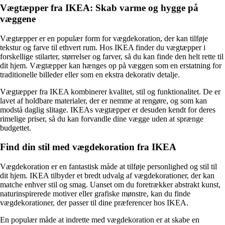
Vægtæpper fra IKEA: Skab varme og hygge på
væggene
Vægtæpper er en populær form for vægdekoration, der kan tilføje
tekstur og farve til ethvert rum. Hos IKEA finder du vægtæpper i
forskellige stilarter, størrelser og farver, så du kan finde den helt rette til
dit hjem. Vægtæpper kan hænges op på væggen som en erstatning for
traditionelle billeder eller som en ekstra dekorativ detalje.
Vægtæpper fra IKEA kombinerer kvalitet, stil og funktionalitet. De er
lavet af holdbare materialer, der er nemme at rengøre, og som kan
modstå daglig slitage. IKEAs vægtæpper er desuden kendt for deres
rimelige priser, så du kan forvandle dine vægge uden at sprænge
budgettet.
Find din stil med vægdekoration fra IKEA
Vægdekoration er en fantastisk måde at tilføje personlighed og stil til
dit hjem. IKEA tilbyder et bredt udvalg af vægdekorationer, der kan
matche enhver stil og smag. Uanset om du foretrækker abstrakt kunst,
naturinspirerede motiver eller grafiske mønstre, kan du finde
vægdekorationer, der passer til dine præferencer hos IKEA.
En populær måde at indrette med vægdekoration er at skabe en