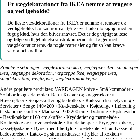
Er vægdekorationer fra IKEA nemme at rengøre
og vedligeholde?
De fleste vægdekorationer fra IKEA er nemme at rengøre og
vedligeholde. Du kan normalt tørre overfladen forsigtigt med en
fugtig klud, hvis den bliver snavset. Det er dog vigtigt at læse
og følge vedligeholdelsesinstruktionerne, der følger med
vægdekorationerne, da nogle materialer og finish kan kræve
særlig behandling.
Populære søgninger: vægdekoration ikea, vægtæpper ikea, vægtæpper
ikea, vægtæppe dekoration, vægtæppe ikea, vægtæppe ikea,
vægdekoration, vægtæpper, vægdekoration tæppe
Andre populære produkter:
VARDAGEN knive
•
Små kommoder
•
Sofaborde og sideborde
•
Ben
•
Knager og knagerækker
•
Havemøbler
•
Sengeskuffer og bedrollers
•
Badeværelsesbelysning
•
Servietter
•
Senge 140×200
•
Køkkenskabe
•
Køjesenge
•
Indretning
til skabe og skuffer
•
Madrasser 90×200 cm
•
Tv-borde
•
Hjørnesofaer
•
Bestikbakker til 60 cm skuffer
•
Krydderier og marmelade
•
Kontorstole og skrivebordsstole
•
Runde tæpper
•
Bryggersskabe og
vasketøjsskabe
•
Dyner med fiberfyld
•
Juletekstiler
•
Håndvaske til
badeværelset
•
Latex- og skummadrasser
•
Hylder til køkken
•