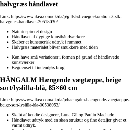
halvgræs håndlavet
Link:
https://www.ikea.com/dk/da/p/gillstad-vaegdekoration-3-stk-
halvgraes-handlavet-20518030/
Naturinspireret design
Håndlavet af dygtige kunsthåndværkere
Skaber et kunstnerisk udtryk i rummet
Halvgræs materialet bliver smukkere med tiden
Kan have små variationer i formen på grund af håndlavede
kunstværker
Begrænset til indendørs brug
HÄNGALM Hængende vægtæppe, beige
sort/lyslilla-blå, 85×60 cm
Link:
https://www.ikea.com/dk/da/p/haengalm-haengende-vaegtaeppe-
beige-sort-lyslilla-bla-00538053/
Skabt af kendte designere, Luna Gil og Paulin Machado.
Håndlavet udtryk med en skøn struktur og fine detaljer giver et
varmt udtryk.