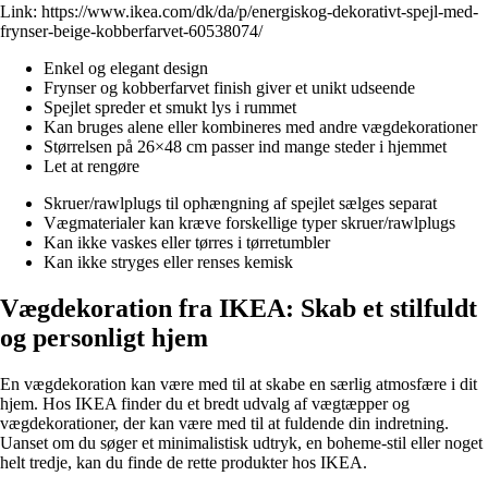
Link:
https://www.ikea.com/dk/da/p/energiskog-dekorativt-spejl-med-
frynser-beige-kobberfarvet-60538074/
Enkel og elegant design
Frynser og kobberfarvet finish giver et unikt udseende
Spejlet spreder et smukt lys i rummet
Kan bruges alene eller kombineres med andre vægdekorationer
Størrelsen på 26×48 cm passer ind mange steder i hjemmet
Let at rengøre
Skruer/rawlplugs til ophængning af spejlet sælges separat
Vægmaterialer kan kræve forskellige typer skruer/rawlplugs
Kan ikke vaskes eller tørres i tørretumbler
Kan ikke stryges eller renses kemisk
Vægdekoration fra IKEA: Skab et stilfuldt
og personligt hjem
En vægdekoration kan være med til at skabe en særlig atmosfære i dit
hjem. Hos IKEA finder du et bredt udvalg af vægtæpper og
vægdekorationer, der kan være med til at fuldende din indretning.
Uanset om du søger et minimalistisk udtryk, en boheme-stil eller noget
helt tredje, kan du finde de rette produkter hos IKEA.