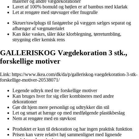
malerier og andre vægdekorationer
Lavet af 100% bomuld og bøjlen er af bambus med klarlak
Let at rengøre med støvsuger eller fnugrulle
Skruer/rawlplugs til fastgørelse på væggen sælges separat og
afhænger af vægmaterialet
Kan ikke vaskes, tåler ikke klorblegning, tørretumbling,
strygning eller kemisk rens
GALLERISKOG Vægdekoration 3 stk.,
forskellige motiver
Link:
https://www.ikea.com/dk/da/p/galleriskog-vaegdekoration-3-stk-
forskellige-motiver-20538071/
Legende udtryk med tre forskellige motiver
Kan bruges hver for sig eller kombineres med andre
dekorationer
Gør dit hjem mere personligt og udtrykker din stil
Let og smart at hænge op med medfølgende plastikbeslag
Nem at rengøre med en støvkost
Produktet er kun til dekoration og har ingen praktisk funktion
Prisen kan være relativt høj sammenlignet med lignende