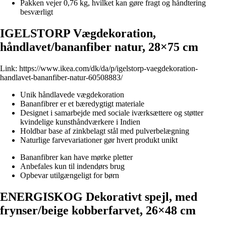
Pakken vejer 0,76 kg, hvilket kan gøre fragt og håndtering
besværligt
IGELSTORP Vægdekoration,
håndlavet/bananfiber natur, 28×75 cm
Link:
https://www.ikea.com/dk/da/p/igelstorp-vaegdekoration-
handlavet-bananfiber-natur-60508883/
Unik håndlavede vægdekoration
Bananfibrer er et bæredygtigt materiale
Designet i samarbejde med sociale iværksættere og støtter
kvindelige kunsthåndværkere i Indien
Holdbar base af zinkbelagt stål med pulverbelægning
Naturlige farvevariationer gør hvert produkt unikt
Bananfibrer kan have mørke pletter
Anbefales kun til indendørs brug
Opbevar utilgængeligt for børn
ENERGISKOG Dekorativt spejl, med
frynser/beige kobberfarvet, 26×48 cm