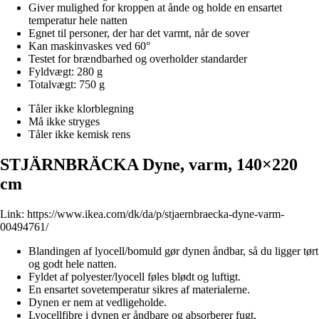
Giver mulighed for kroppen at ånde og holde en ensartet
temperatur hele natten
Egnet til personer, der har det varmt, når de sover
Kan maskinvaskes ved 60°
Testet for brændbarhed og overholder standarder
Fyldvægt: 280 g
Totalvægt: 750 g
Tåler ikke klorblegning
Må ikke stryges
Tåler ikke kemisk rens
STJÄRNBRÄCKA Dyne, varm, 140×220
cm
Link:
https://www.ikea.com/dk/da/p/stjaernbraecka-dyne-varm-
00494761/
Blandingen af lyocell/bomuld gør dynen åndbar, så du ligger tørt
og godt hele natten.
Fyldet af polyester/lyocell føles blødt og luftigt.
En ensartet sovetemperatur sikres af materialerne.
Dynen er nem at vedligeholde.
Lyocellfibre i dynen er åndbare og absorberer fugt.