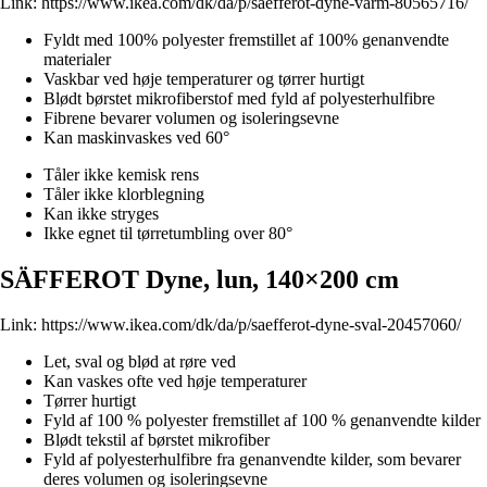
Link:
https://www.ikea.com/dk/da/p/saefferot-dyne-varm-80565716/
Fyldt med 100% polyester fremstillet af 100% genanvendte
materialer
Vaskbar ved høje temperaturer og tørrer hurtigt
Blødt børstet mikrofiberstof med fyld af polyesterhulfibre
Fibrene bevarer volumen og isoleringsevne
Kan maskinvaskes ved 60°
Tåler ikke kemisk rens
Tåler ikke klorblegning
Kan ikke stryges
Ikke egnet til tørretumbling over 80°
SÄFFEROT Dyne, lun, 140×200 cm
Link:
https://www.ikea.com/dk/da/p/saefferot-dyne-sval-20457060/
Let, sval og blød at røre ved
Kan vaskes ofte ved høje temperaturer
Tørrer hurtigt
Fyld af 100 % polyester fremstillet af 100 % genanvendte kilder
Blødt tekstil af børstet mikrofiber
Fyld af polyesterhulfibre fra genanvendte kilder, som bevarer
deres volumen og isoleringsevne