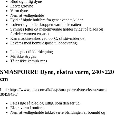
Blød og luftig dyne
Letvægtsdyne
Varm dyne
Nem at vedligeholde
Fyld af bløde hulfibre fra genanvendte kilder
Isolerer og holder kroppen varm hele natten
Syning i felter og mellemvægge holder fyldet på plads og
fordeler varmen ensartet
Kan maskinvaskes ved 60°C, så støvmider dør
Leveres med bomuldspose til opbevaring
Ikke egnet til klorblegning
Må ikke stryges
Tåler ikke kemisk rens
SMÅSPORRE Dyne, ekstra varm, 240×220
cm
Link:
https://www.ikea.com/dk/da/p/smasporre-dyne-ekstra-varm-
30458436/
Føles lige så blød og luftig, som den ser ud.
Ekstravarm komfort.
Nem at vedligeholde takket være blandingen af bomuld og