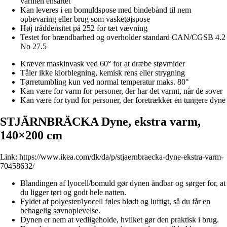
varmen ensartet
Kan leveres i en bomuldspose med bindebånd til nem
opbevaring eller brug som vasketøjspose
Høj tråddensitet på 252 for tæt vævning
Testet for brændbarhed og overholder standard CAN/CGSB 4.2
No 27.5
Kræver maskinvask ved 60° for at dræbe støvmider
Tåler ikke klorblegning, kemisk rens eller strygning
Tørretumbling kun ved normal temperatur maks. 80°
Kan være for varm for personer, der har det varmt, når de sover
Kan være for tynd for personer, der foretrækker en tungere dyne
STJÄRNBRÄCKA Dyne, ekstra varm,
140×200 cm
Link:
https://www.ikea.com/dk/da/p/stjaernbraecka-dyne-ekstra-varm-
70458632/
Blandingen af lyocell/bomuld gør dynen åndbar og sørger for, at
du ligger tørt og godt hele natten.
Fyldet af polyester/lyocell føles blødt og luftigt, så du får en
behagelig søvnoplevelse.
Dynen er nem at vedligeholde, hvilket gør den praktisk i brug.