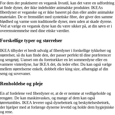
For dem der praktiserer en vegansk livsstil, kan det være en udfordring
at finde dyner, der ikke indeholder animalske produkter. IKEAs
fiberdyner er veganske og er ikke baseret på dun eller andre animalske
materialer. De er fremstillet med syntetiske fibre, der giver den samme
blødhed og varme som traditionelle dyner, men uden at skade dyrene.
Ved at vælge en vegansk dyne kan du være sikker på, at din søvn er i
overensstemmelse med dine etiske værdier.
Forskellige typer og størrelser
IKEA tilbyder et bredt udvalg af fiberdyner i forskellige tykkelser og
størrelser, så du kan finde den, der passer perfekt til dine præferencer
og sengetøj. Uanset om du foretrækker en let sommerdyne eller en
varmere vinterdyne, har IKEA det, du leder efter. Du kan også vælge
mellem størrelserne enkelt, dobbelt eller king size, afhængigt af din
seng og sovevaner.
Renholdelse og pleje
En af fordelene ved fiberdyner er, at de er nemme at vedligeholde og
rengøre. De kan maskinvaskes, og mange af dem kan også
tørretumbles. IKEA leverer også dynebetræk og beskyttelsesbetræk,
der hjælper med at forlænge dynerne levetid og holde dem hygiejniske
og rene.