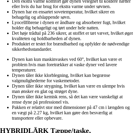
Den ekstra varme komfort gør dynen velegnet til koldere nætter
eller hvis du har brug for ekstra varme under søvnen.
Dynen har en ensartet sovetemperatur, hvilket sikrer en
behagelig og afslappende søvn.
Lyocellfibrene i dynen er åndbare og absorberer fugt, hvilket
holder dig behageligt og tørt under hele natten.
Det høje trådtal på 236 sikrer, at stoffet er tæt vævet, hvilket øger
kvaliteten og holdbarheden af dynen.
Produktet er testet for brændbarhed og opfylder de nødvendige
sikkerhedsstandarder.
Dynen kan kun maskinvaskes ved 60°, hvilket kan være et
problem hvis man foretrækker at vaske dyner ved lavere
temperaturer.
Dynen tåler ikke klorblegning, hvilket kan begrænse
valgmulighederne for vaskemetoder.
Dynen tåler ikke strygning, hvilket kan være en ulempe hvis
man ønsker en glat og strøget dyne.
Dynen tåler ikke kemisk rens, så det kan være vanskeligt at
rense dyne på professionel vis.
Pakken er relativt stor med dimensioner på 47 cm i længden og
en vægt på 2.27 kg, hvilket kan gøre den besværlig at
transportere eller opbevare.
HYBRIDLÄRK Tæppe/taske,