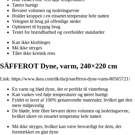
Tørrer hurtigt
Bevarer volumen og isoleringsevne
Holder kroppen i en ensartet temperatur hele natten
Velegnet til brug på offentlige steder
Optimeret til hyppig brug
Testet for brændbarhed og overholder standarder
Kan ikke klorbleges
Må ikke stryges
Tåler ikke kemisk rens
SÄFFEROT Dyne, varm, 240×220 cm
Link:
https://www.ikea.com/dk/da/p/saefferot-dyne-varm-80565721/
En varm og blød dyne, der er perfekt til vinterbrug
Kan vaskes ved høje temperaturer og tørrer hurtigt
Fyldet er lavet af 100% genanvendte materialer, hvilket gør den
mere miljøvenlig
De bløde, lette fibre bevarer deres volumen og isoleringsevne,
hvilket sikrer en ensartet temperatur hele natten
Må ikke stryges, hvilket kan være besværligt for dem, der
foretrækker en glat dyne