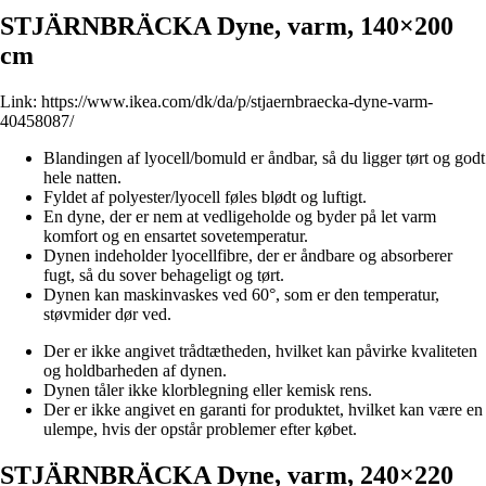
STJÄRNBRÄCKA Dyne, varm, 140×200
cm
Link:
https://www.ikea.com/dk/da/p/stjaernbraecka-dyne-varm-
40458087/
Blandingen af lyocell/bomuld er åndbar, så du ligger tørt og godt
hele natten.
Fyldet af polyester/lyocell føles blødt og luftigt.
En dyne, der er nem at vedligeholde og byder på let varm
komfort og en ensartet sovetemperatur.
Dynen indeholder lyocellfibre, der er åndbare og absorberer
fugt, så du sover behageligt og tørt.
Dynen kan maskinvaskes ved 60°, som er den temperatur,
støvmider dør ved.
Der er ikke angivet trådtætheden, hvilket kan påvirke kvaliteten
og holdbarheden af dynen.
Dynen tåler ikke klorblegning eller kemisk rens.
Der er ikke angivet en garanti for produktet, hvilket kan være en
ulempe, hvis der opstår problemer efter købet.
STJÄRNBRÄCKA Dyne, varm, 240×220