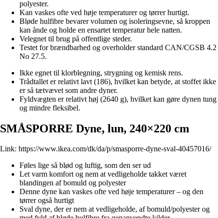
polyester.
Kan vaskes ofte ved høje temperaturer og tørrer hurtigt.
Bløde hulfibre bevarer volumen og isoleringsevne, så kroppen
kan ånde og holde en ensartet temperatur hele natten.
Velegnet til brug på offentlige steder.
Testet for brændbarhed og overholder standard CAN/CGSB 4.2
No 27.5.
Ikke egnet til klorblegning, strygning og kemisk rens.
Trådtallet er relativt lavt (186), hvilket kan betyde, at stoffet ikke
er så tætvævet som andre dyner.
Fyldvægten er relativt høj (2640 g), hvilket kan gøre dynen tung
og mindre fleksibel.
SMÅSPORRE Dyne, lun, 240×220 cm
Link:
https://www.ikea.com/dk/da/p/smasporre-dyne-sval-40457016/
Føles lige så blød og luftig, som den ser ud
Let varm komfort og nem at vedligeholde takket været
blandingen af bomuld og polyester
Denne dyne kan vaskes ofte ved høje temperaturer – og den
tørrer også hurtigt
Sval dyne, der er nem at vedligeholde, af bomuld/polyester og
med fyld af bløde hulfibre fra genanvendte kilder