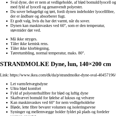
Sval dyne, der er nem at vedligeholde, af blød bomuld/lyocell og
med fyld af lyocell og genanvendt polyester.
Du sover behageligt og tørt, fordi dynen indeholder lyocellfibre,
der er åndbare og absorberer fugt.
Et godt valg, hvis du har det varmt, når du sover.
Dynen kan maskinvaskes ved 60°, som er den temperatur,
støvmider dør ved.
Må ikke stryges.
Tåler ikke kemisk rens.
Tåler ikke klorblegning.
Tørretumbling, normal temperatur, maks. 80°.
STRANDMOLKE Dyne, lun, 140×200 cm
Link:
https://www.ikea.com/dk/da/p/strandmolke-dyne-sval-40457196/
Let varm/letvægtsdyne
Ultra blød komfort
Fyld af polyesterhulfibre for blød og luftig dyne
Skaftvævet bomuld for følelse af luksus og velvære
Kan maskinvaskes ved 60° for nem vedligeholdelse
Bløde, lette fibre bevarer volumen og isoleringsevne
Syninger og mellemvægge holder fyldet på plads og fordeler