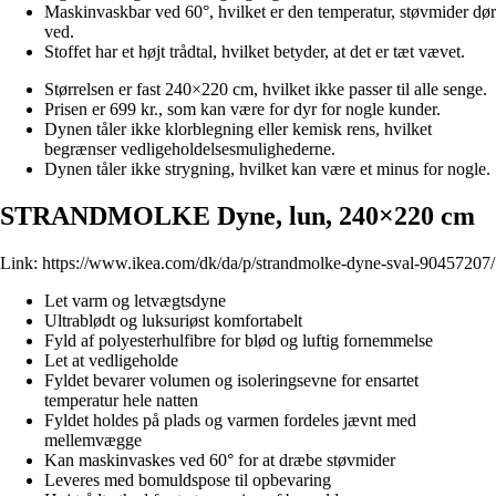
Maskinvaskbar ved 60°, hvilket er den temperatur, støvmider dør
ved.
Stoffet har et højt trådtal, hvilket betyder, at det er tæt vævet.
Størrelsen er fast 240×220 cm, hvilket ikke passer til alle senge.
Prisen er 699 kr., som kan være for dyr for nogle kunder.
Dynen tåler ikke klorblegning eller kemisk rens, hvilket
begrænser vedligeholdelsesmulighederne.
Dynen tåler ikke strygning, hvilket kan være et minus for nogle.
STRANDMOLKE Dyne, lun, 240×220 cm
Link:
https://www.ikea.com/dk/da/p/strandmolke-dyne-sval-90457207/
Let varm og letvægtsdyne
Ultrablødt og luksuriøst komfortabelt
Fyld af polyesterhulfibre for blød og luftig fornemmelse
Let at vedligeholde
Fyldet bevarer volumen og isoleringsevne for ensartet
temperatur hele natten
Fyldet holdes på plads og varmen fordeles jævnt med
mellemvægge
Kan maskinvaskes ved 60° for at dræbe støvmider
Leveres med bomuldspose til opbevaring