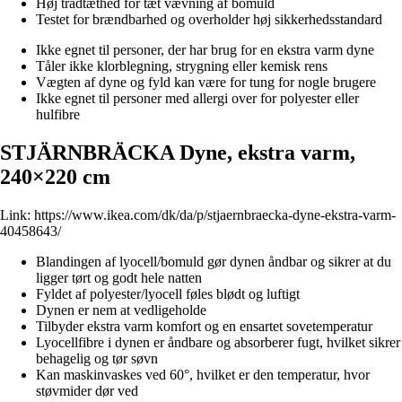
Høj trådtæthed for tæt vævning af bomuld
Testet for brændbarhed og overholder høj sikkerhedsstandard
Ikke egnet til personer, der har brug for en ekstra varm dyne
Tåler ikke klorblegning, strygning eller kemisk rens
Vægten af dyne og fyld kan være for tung for nogle brugere
Ikke egnet til personer med allergi over for polyester eller
hulfibre
STJÄRNBRÄCKA Dyne, ekstra varm,
240×220 cm
Link:
https://www.ikea.com/dk/da/p/stjaernbraecka-dyne-ekstra-varm-
40458643/
Blandingen af lyocell/bomuld gør dynen åndbar og sikrer at du
ligger tørt og godt hele natten
Fyldet af polyester/lyocell føles blødt og luftigt
Dynen er nem at vedligeholde
Tilbyder ekstra varm komfort og en ensartet sovetemperatur
Lyocellfibre i dynen er åndbare og absorberer fugt, hvilket sikrer
behagelig og tør søvn
Kan maskinvaskes ved 60°, hvilket er den temperatur, hvor
støvmider dør ved