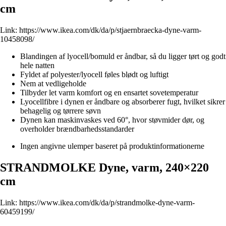
cm
Link:
https://www.ikea.com/dk/da/p/stjaernbraecka-dyne-varm-
10458098/
Blandingen af lyocell/bomuld er åndbar, så du ligger tørt og godt
hele natten
Fyldet af polyester/lyocell føles blødt og luftigt
Nem at vedligeholde
Tilbyder let varm komfort og en ensartet sovetemperatur
Lyocellfibre i dynen er åndbare og absorberer fugt, hvilket sikrer
behagelig og tørrere søvn
Dynen kan maskinvaskes ved 60°, hvor støvmider dør, og
overholder brændbarhedsstandarder
Ingen angivne ulemper baseret på produktinformationerne
STRANDMOLKE Dyne, varm, 240×220
cm
Link:
https://www.ikea.com/dk/da/p/strandmolke-dyne-varm-
60459199/