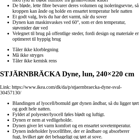
De bløde, lette fibre bevarer deres volumen og isoleringsevne, så
kroppen kan ånde og holde en ensartet temperatur hele natten
Et godt valg, hvis du har det varmt, når du sover
Dynen kan maskinvaskes ved 60°, som er den temperatur,
støvmider dør ved
Velegnet til brug på offentlige steder, fordi design og materiale er
optimeret til hyppig brug
Tåler ikke klorblegning
Må ikke stryges
Tåler ikke kemisk rens
STJÄRNBRÄCKA Dyne, lun, 240×220 cm
Link:
https://www.ikea.com/dk/da/p/stjaernbraecka-dyne-sval-
30457130/
Blandingen af lyocell/bomuld gør dynen åndbar, så du ligger tørt
og godt hele natten.
Fyldet af polyester/lyocell føles blødt og luftigt.
Dynen er nem at vedligeholde.
Dynen giver let varm komfort og en ensartet sovetemperatur.
Dynen indeholder lyocellfibre, der er åndbare og absorberer
fugt, hvilket gør det behageligt og tørt at sove.