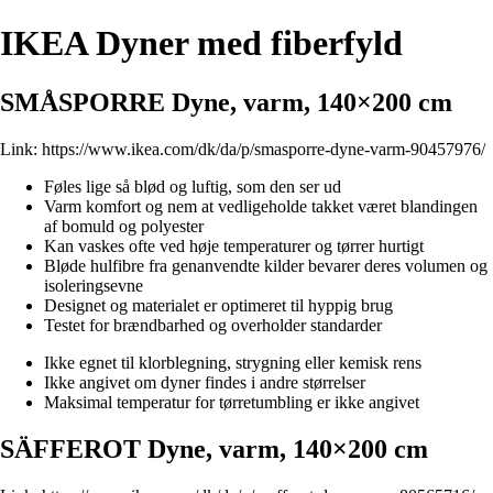
IKEA Dyner med fiberfyld
SMÅSPORRE Dyne, varm, 140×200 cm
Link:
https://www.ikea.com/dk/da/p/smasporre-dyne-varm-90457976/
Føles lige så blød og luftig, som den ser ud
Varm komfort og nem at vedligeholde takket været blandingen
af bomuld og polyester
Kan vaskes ofte ved høje temperaturer og tørrer hurtigt
Bløde hulfibre fra genanvendte kilder bevarer deres volumen og
isoleringsevne
Designet og materialet er optimeret til hyppig brug
Testet for brændbarhed og overholder standarder
Ikke egnet til klorblegning, strygning eller kemisk rens
Ikke angivet om dyner findes i andre størrelser
Maksimal temperatur for tørretumbling er ikke angivet
SÄFFEROT Dyne, varm, 140×200 cm