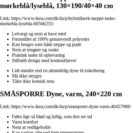
mørkeblå/lyseblå, 130×190/40×40 cm
Link:
https://www.ikea.com/dk/da/p/hybridlaerk-taeppe-taske-
morkebla-lysebla-60566255/
Letvægt og nem at have med
Fremstillet af 100% genanvendt polyester
Kan bruges som både tæppe og pude
Nem at rengøre og vaske
Praktisk taske til opbevaring
Stilfuldt design med kontrastfarver
Lidt mindre end en almindelig dyne til enkeltseng
Må ikke stryges
Tåler ikke kemisk rens
SMÅSPORRE Dyne, varm, 240×220 cm
Link:
https://www.ikea.com/dk/da/p/smasporre-dyne-varm-40457988/
Føles lige så blød og luftig, som den ser ud
Varm komfort
Nem at vedligeholde
Kan vaskes ofte ved høje temperaturer