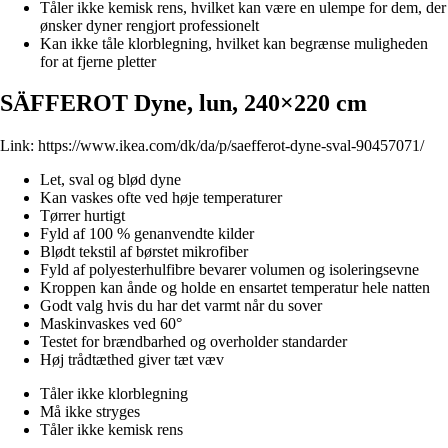
Tåler ikke kemisk rens, hvilket kan være en ulempe for dem, der
ønsker dyner rengjort professionelt
Kan ikke tåle klorblegning, hvilket kan begrænse muligheden
for at fjerne pletter
SÄFFEROT Dyne, lun, 240×220 cm
Link:
https://www.ikea.com/dk/da/p/saefferot-dyne-sval-90457071/
Let, sval og blød dyne
Kan vaskes ofte ved høje temperaturer
Tørrer hurtigt
Fyld af 100 % genanvendte kilder
Blødt tekstil af børstet mikrofiber
Fyld af polyesterhulfibre bevarer volumen og isoleringsevne
Kroppen kan ånde og holde en ensartet temperatur hele natten
Godt valg hvis du har det varmt når du sover
Maskinvaskes ved 60°
Testet for brændbarhed og overholder standarder
Høj trådtæthed giver tæt væv
Tåler ikke klorblegning
Må ikke stryges
Tåler ikke kemisk rens