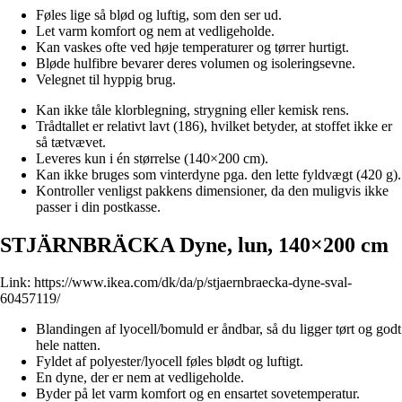
Føles lige så blød og luftig, som den ser ud.
Let varm komfort og nem at vedligeholde.
Kan vaskes ofte ved høje temperaturer og tørrer hurtigt.
Bløde hulfibre bevarer deres volumen og isoleringsevne.
Velegnet til hyppig brug.
Kan ikke tåle klorblegning, strygning eller kemisk rens.
Trådtallet er relativt lavt (186), hvilket betyder, at stoffet ikke er
så tætvævet.
Leveres kun i én størrelse (140×200 cm).
Kan ikke bruges som vinterdyne pga. den lette fyldvægt (420 g).
Kontroller venligst pakkens dimensioner, da den muligvis ikke
passer i din postkasse.
STJÄRNBRÄCKA Dyne, lun, 140×200 cm
Link:
https://www.ikea.com/dk/da/p/stjaernbraecka-dyne-sval-
60457119/
Blandingen af lyocell/bomuld er åndbar, så du ligger tørt og godt
hele natten.
Fyldet af polyester/lyocell føles blødt og luftigt.
En dyne, der er nem at vedligeholde.
Byder på let varm komfort og en ensartet sovetemperatur.