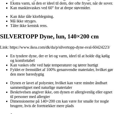
Ekstra varm, så den er ideel til dem, der ofte fryser, når de sover.
Kan maskinvaskes ved 60° for at drepe støvmider.
Kan ikke tåle klorblegning.
Må ikke stryges.
Tåler ikke kemisk rens.
SILVERTOPP Dyne, lun, 140×200 cm
Link:
https://www.ikea.com/dk/da/p/silvertopp-dyne-sval-60424223/
En tyndere dyne, der er let og varm, ideel til at holde dig kølig
og komfortabel
Kan vaskes ofte ved høje temperaturer og tørrer hurtigt
Fyldet er fremstillet af 100% genanvendte materialer, hvilket gør
den mere bæredygtig
Dynen er lavet af polyester, hvilket kan være mindre åndbart
sammenlignet med naturlige materialer
Beskrivelsen angiver ikke, om dynen er allergivenlig eller egnet
til personer med allergier
Dimensionerne på 140×200 cm kan være for smalle for nogle
brugere, hvis de foretrækker mere plads