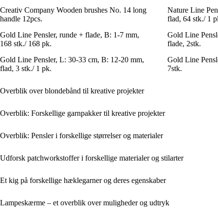
Creativ Company Wooden brushes No. 14 long
Nature Line Pen
handle 12pcs.
flad, 64 stk./ 1 p
Gold Line Pensler, runde + flade, B: 1-7 mm,
Gold Line Pensl
168 stk./ 168 pk.
flade, 2stk.
Gold Line Pensler, L: 30-33 cm, B: 12-20 mm,
Gold Line Pensle
flad, 3 stk./ 1 pk.
7stk.
Overblik over blondebånd til kreative projekter
Overblik: Forskellige garnpakker til kreative projekter
Overblik: Pensler i forskellige størrelser og materialer
Udforsk patchworkstoffer i forskellige materialer og stilarter
Et kig på forskellige hæklegarner og deres egenskaber
Lampeskærme – et overblik over muligheder og udtryk