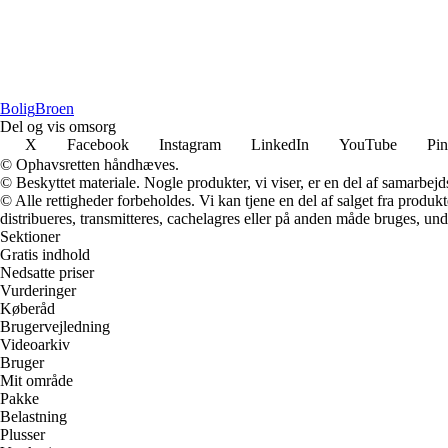
Bolig
Broen
Del og vis omsorg
X
Facebook
Instagram
LinkedIn
YouTube
Pin
© Ophavsretten håndhæves.
© Beskyttet materiale. Nogle produkter, vi viser, er en del af samarbejd
© Alle rettigheder forbeholdes. Vi kan tjene en del af salget fra produk
distribueres, transmitteres, cachelagres eller på anden måde bruges, und
Sektioner
Gratis indhold
Nedsatte priser
Vurderinger
Køberåd
Brugervejledning
Videoarkiv
Bruger
Mit område
Pakke
Belastning
Plusser