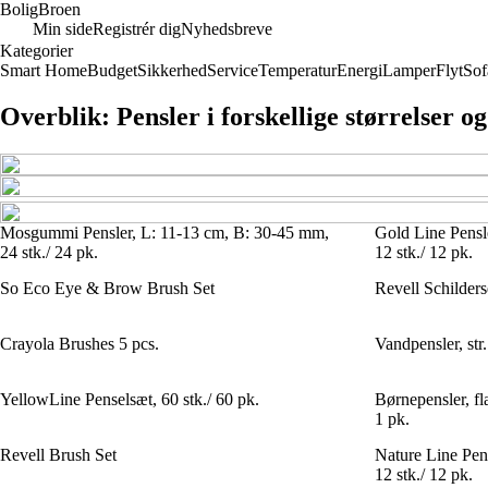
Bolig
Broen
Min side
Registrér dig
Nyhedsbreve
Kategorier
Smart Home
Budget
Sikkerhed
Service
Temperatur
Energi
Lamper
Flyt
Sof
Overblik: Pensler i forskellige størrelser o
Mosgummi Pensler, L: 11-13 cm, B: 30-45 mm,
Gold Line Pensl
24 stk./ 24 pk.
12 stk./ 12 pk.
So Eco Eye & Brow Brush Set
Revell Schilders
Crayola Brushes 5 pcs.
Vandpensler, str
YellowLine Penselsæt, 60 stk./ 60 pk.
Børnepensler, fl
1 pk.
Revell Brush Set
Nature Line Pens
12 stk./ 12 pk.