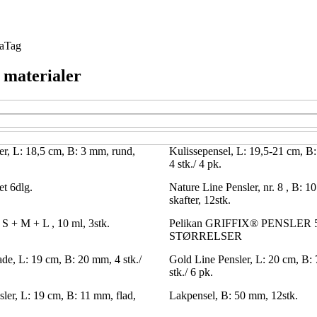
a
Tag
g materialer
er, L: 18,5 cm, B: 3 mm, rund,
Kulissepensel, L: 19,5-21 cm, B:
4 stk./ 4 pk.
et 6dlg.
Nature Line Pensler, nr. 8 , B: 1
skafter, 12stk.
. S + M + L , 10 ml, 3stk.
Pelikan GRIFFIX® PENSLER 
STØRRELSER
ade, L: 19 cm, B: 20 mm, 4 stk./
Gold Line Pensler, L: 20 cm, B:
stk./ 6 pk.
ler, L: 19 cm, B: 11 mm, flad,
Lakpensel, B: 50 mm, 12stk.