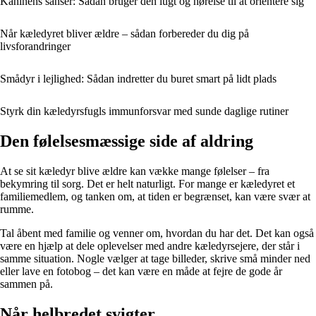
Kaninens sanser: Sådan bruger den lugt og hørelse til at orientere sig
Når kæledyret bliver ældre – sådan forbereder du dig på
livsforandringer
Smådyr i lejlighed: Sådan indretter du buret smart på lidt plads
Styrk din kæledyrsfugls immunforsvar med sunde daglige rutiner
Den følelsesmæssige side af aldring
At se sit kæledyr blive ældre kan vække mange følelser – fra
bekymring til sorg. Det er helt naturligt. For mange er kæledyret et
familiemedlem, og tanken om, at tiden er begrænset, kan være svær at
rumme.
Tal åbent med familie og venner om, hvordan du har det. Det kan også
være en hjælp at dele oplevelser med andre kæledyrsejere, der står i
samme situation. Nogle vælger at tage billeder, skrive små minder ned
eller lave en fotobog – det kan være en måde at fejre de gode år
sammen på.
Når helbredet svigter