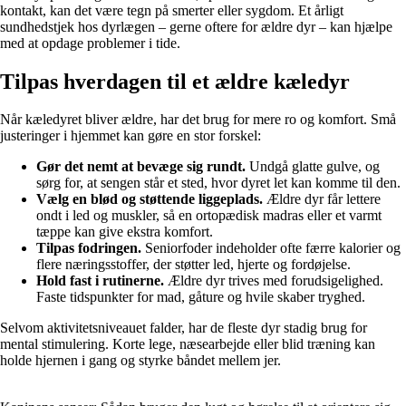
kontakt, kan det være tegn på smerter eller sygdom. Et årligt
sundhedstjek hos dyrlægen – gerne oftere for ældre dyr – kan hjælpe
med at opdage problemer i tide.
Tilpas hverdagen til et ældre kæledyr
Når kæledyret bliver ældre, har det brug for mere ro og komfort. Små
justeringer i hjemmet kan gøre en stor forskel:
Gør det nemt at bevæge sig rundt.
Undgå glatte gulve, og
sørg for, at sengen står et sted, hvor dyret let kan komme til den.
Vælg en blød og støttende liggeplads.
Ældre dyr får lettere
ondt i led og muskler, så en ortopædisk madras eller et varmt
tæppe kan give ekstra komfort.
Tilpas fodringen.
Seniorfoder indeholder ofte færre kalorier og
flere næringsstoffer, der støtter led, hjerte og fordøjelse.
Hold fast i rutinerne.
Ældre dyr trives med forudsigelighed.
Faste tidspunkter for mad, gåture og hvile skaber tryghed.
Selvom aktivitetsniveauet falder, har de fleste dyr stadig brug for
mental stimulering. Korte lege, næsearbejde eller blid træning kan
holde hjernen i gang og styrke båndet mellem jer.