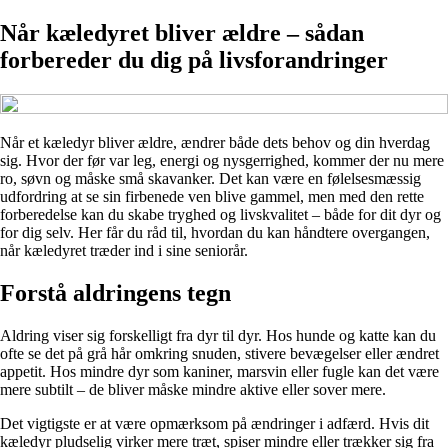
Når kæledyret bliver ældre – sådan
forbereder du dig på livsforandringer
Når et kæledyr bliver ældre, ændrer både dets behov og din hverdag
sig. Hvor der før var leg, energi og nysgerrighed, kommer der nu mere
ro, søvn og måske små skavanker. Det kan være en følelsesmæssig
udfordring at se sin firbenede ven blive gammel, men med den rette
forberedelse kan du skabe tryghed og livskvalitet – både for dit dyr og
for dig selv. Her får du råd til, hvordan du kan håndtere overgangen,
når kæledyret træder ind i sine seniorår.
Forstå aldringens tegn
Aldring viser sig forskelligt fra dyr til dyr. Hos hunde og katte kan du
ofte se det på grå hår omkring snuden, stivere bevægelser eller ændret
appetit. Hos mindre dyr som kaniner, marsvin eller fugle kan det være
mere subtilt – de bliver måske mindre aktive eller sover mere.
Det vigtigste er at være opmærksom på ændringer i adfærd. Hvis dit
kæledyr pludselig virker mere træt, spiser mindre eller trækker sig fra