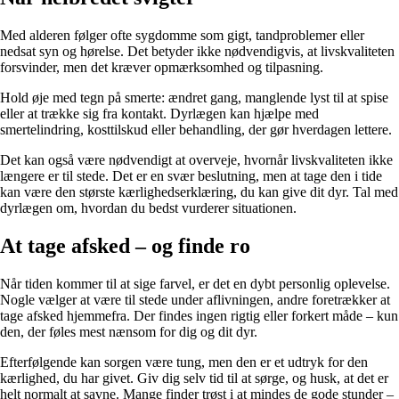
Med alderen følger ofte sygdomme som gigt, tandproblemer eller
nedsat syn og hørelse. Det betyder ikke nødvendigvis, at livskvaliteten
forsvinder, men det kræver opmærksomhed og tilpasning.
Hold øje med tegn på smerte: ændret gang, manglende lyst til at spise
eller at trække sig fra kontakt. Dyrlægen kan hjælpe med
smertelindring, kosttilskud eller behandling, der gør hverdagen lettere.
Det kan også være nødvendigt at overveje, hvornår livskvaliteten ikke
længere er til stede. Det er en svær beslutning, men at tage den i tide
kan være den største kærlighedserklæring, du kan give dit dyr. Tal med
dyrlægen om, hvordan du bedst vurderer situationen.
At tage afsked – og finde ro
Når tiden kommer til at sige farvel, er det en dybt personlig oplevelse.
Nogle vælger at være til stede under aflivningen, andre foretrækker at
tage afsked hjemmefra. Der findes ingen rigtig eller forkert måde – kun
den, der føles mest nænsom for dig og dit dyr.
Efterfølgende kan sorgen være tung, men den er et udtryk for den
kærlighed, du har givet. Giv dig selv tid til at sørge, og husk, at det er
helt normalt at savne. Mange finder trøst i at mindes de gode stunder –