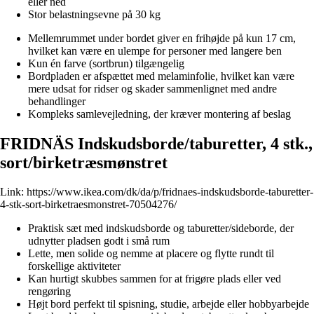
eller ned
Stor belastningsevne på 30 kg
Mellemrummet under bordet giver en frihøjde på kun 17 cm,
hvilket kan være en ulempe for personer med langere ben
Kun én farve (sortbrun) tilgængelig
Bordpladen er afspættet med melaminfolie, hvilket kan være
mere udsat for ridser og skader sammenlignet med andre
behandlinger
Kompleks samlevejledning, der kræver montering af beslag
FRIDNÄS Indskudsborde/taburetter, 4 stk.,
sort/birketræsmønstret
Link:
https://www.ikea.com/dk/da/p/fridnaes-indskudsborde-taburetter-
4-stk-sort-birketraesmonstret-70504276/
Praktisk sæt med indskudsborde og taburetter/sideborde, der
udnytter pladsen godt i små rum
Lette, men solide og nemme at placere og flytte rundt til
forskellige aktiviteter
Kan hurtigt skubbes sammen for at frigøre plads eller ved
rengøring
Højt bord perfekt til spisning, studie, arbejde eller hobbyarbejde