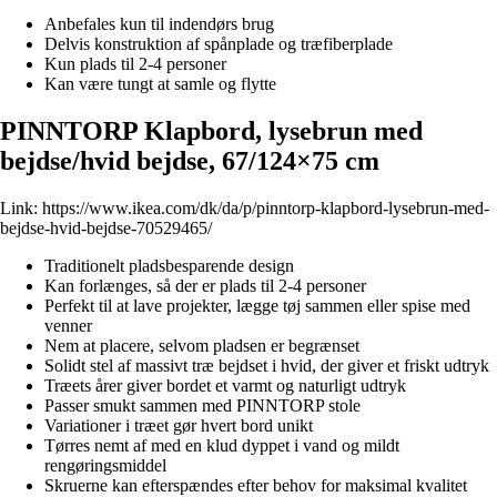
Anbefales kun til indendørs brug
Delvis konstruktion af spånplade og træfiberplade
Kun plads til 2-4 personer
Kan være tungt at samle og flytte
PINNTORP Klapbord, lysebrun med
bejdse/hvid bejdse, 67/124×75 cm
Link:
https://www.ikea.com/dk/da/p/pinntorp-klapbord-lysebrun-med-
bejdse-hvid-bejdse-70529465/
Traditionelt pladsbesparende design
Kan forlænges, så der er plads til 2-4 personer
Perfekt til at lave projekter, lægge tøj sammen eller spise med
venner
Nem at placere, selvom pladsen er begrænset
Solidt stel af massivt træ bejdset i hvid, der giver et friskt udtryk
Træets årer giver bordet et varmt og naturligt udtryk
Passer smukt sammen med PINNTORP stole
Variationer i træet gør hvert bord unikt
Tørres nemt af med en klud dyppet i vand og mildt
rengøringsmiddel
Skruerne kan efterspændes efter behov for maksimal kvalitet