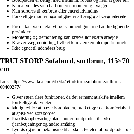
Bordpladen er belagt med melamin, robust og nem at gøre ren
Kan anvendes som barbord ved montering i væggen
Kan sorteres til genbrug eller energiudvinding
Forskellige monteringsmuligheder afhængig af vægmaterialer
Prisen kan være relativt høj sammenlignet med andre lignende
produkter
Montering og demontering kan kræve lidt ekstra arbejde
Kræver vægmontering, hvilket kan være en ulempe for nogle
Ikke egnet til udendørs brug
TRULSTORP Sofabord, sortbrun, 115×70
cm
Link:
https://www.ikea.com/dk/da/p/trulstorp-sofabord-sortbrun-
00400277/
Giver stuen flere funktioner, da det er nemt at skifte imellem
forskellige aktiviteter
Mulighed for at hæve bordpladen, hvilket gør det komfortabelt
at spise ved sofabordet
Praktisk opbevaringsplads under bordpladen til aviser,
fjernbetjeninger og andre småting
Lydløs og nem mekanisme til at slå halvdelen af bordpladen op