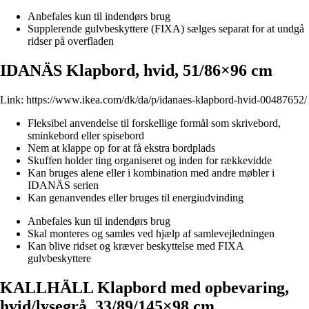
Anbefales kun til indendørs brug
Supplerende gulvbeskyttere (FIXA) sælges separat for at undgå
ridser på overfladen
IDANÄS Klapbord, hvid, 51/86×96 cm
Link:
https://www.ikea.com/dk/da/p/idanaes-klapbord-hvid-00487652/
Fleksibel anvendelse til forskellige formål som skrivebord,
sminkebord eller spisebord
Nem at klappe op for at få ekstra bordplads
Skuffen holder ting organiseret og inden for rækkevidde
Kan bruges alene eller i kombination med andre møbler i
IDANÄS serien
Kan genanvendes eller bruges til energiudvinding
Anbefales kun til indendørs brug
Skal monteres og samles ved hjælp af samlevejledningen
Kan blive ridset og kræver beskyttelse med FIXA
gulvbeskyttere
KALLHÄLL Klapbord med opbevaring,
hvid/lysegrå, 33/89/145×98 cm