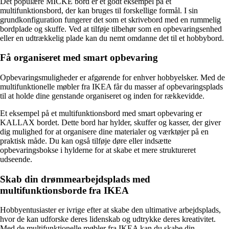
Det populære MICKE bord er et godt eksempel på et
multifunktionsbord, der kan bruges til forskellige formål. I sin
grundkonfiguration fungerer det som et skrivebord med en rummelig
bordplade og skuffe. Ved at tilføje tilbehør som en opbevaringsenhed
eller en udtrækkelig plade kan du nemt omdanne det til et hobbybord.
Få organiseret med smart opbevaring
Opbevaringsmuligheder er afgørende for enhver hobbyelsker. Med de
multifunktionelle møbler fra IKEA får du masser af opbevaringsplads
til at holde dine genstande organiseret og inden for rækkevidde.
Et eksempel på et multifunktionsbord med smart opbevaring er
KALLAX bordet. Dette bord har hylder, skuffer og kasser, der giver
dig mulighed for at organisere dine materialer og værktøjer på en
praktisk måde. Du kan også tilføje døre eller indsætte
opbevaringsbokse i hylderne for at skabe et mere struktureret
udseende.
Skab din drømmearbejdsplads med
multifunktionsborde fra IKEA
Hobbyentusiaster er ivrige efter at skabe den ultimative arbejdsplads,
hvor de kan udforske deres lidenskab og udtrykke deres kreativitet.
Med de multifunktionelle møbler fra IKEA kan du skabe din