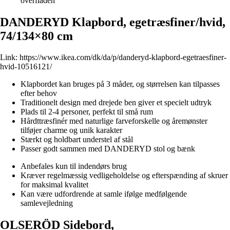
overfladen
DANDERYD Klapbord, egetræsfiner/hvid,
74/134×80 cm
Link:
https://www.ikea.com/dk/da/p/danderyd-klapbord-egetraesfiner-
hvid-10516121/
Klapbordet kan bruges på 3 måder, og størrelsen kan tilpasses
efter behov
Traditionelt design med drejede ben giver et specielt udtryk
Plads til 2-4 personer, perfekt til små rum
Hårdttræsfinér med naturlige farveforskelle og åremønster
tilføjer charme og unik karakter
Stærkt og holdbart understel af stål
Passer godt sammen med DANDERYD stol og bænk
Anbefales kun til indendørs brug
Kræver regelmæssig vedligeholdelse og efterspænding af skruer
for maksimal kvalitet
Kan være udfordrende at samle ifølge medfølgende
samlevejledning
OLSERÖD Sidebord,