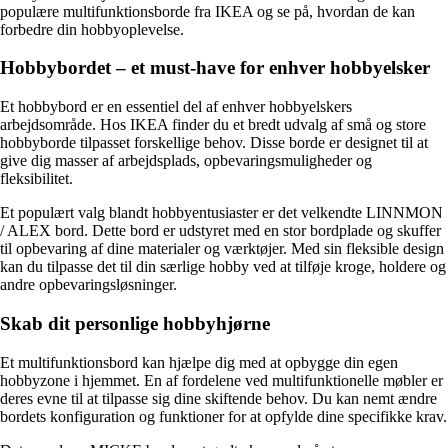
populære multifunktionsborde fra IKEA og se på, hvordan de kan
forbedre din hobbyoplevelse.
Hobbybordet – et must-have for enhver hobbyelsker
Et hobbybord er en essentiel del af enhver hobbyelskers
arbejdsområde. Hos IKEA finder du et bredt udvalg af små og store
hobbyborde tilpasset forskellige behov. Disse borde er designet til at
give dig masser af arbejdsplads, opbevaringsmuligheder og
fleksibilitet.
Et populært valg blandt hobbyentusiaster er det velkendte LINNMON
/ ALEX bord. Dette bord er udstyret med en stor bordplade og skuffer
til opbevaring af dine materialer og værktøjer. Med sin fleksible design
kan du tilpasse det til din særlige hobby ved at tilføje kroge, holdere og
andre opbevaringsløsninger.
Skab dit personlige hobbyhjørne
Et multifunktionsbord kan hjælpe dig med at opbygge din egen
hobbyzone i hjemmet. En af fordelene ved multifunktionelle møbler er
deres evne til at tilpasse sig dine skiftende behov. Du kan nemt ændre
bordets konfiguration og funktioner for at opfylde dine specifikke krav.