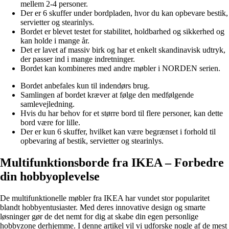
mellem 2-4 personer.
Der er 6 skuffer under bordpladen, hvor du kan opbevare bestik,
servietter og stearinlys.
Bordet er blevet testet for stabilitet, holdbarhed og sikkerhed og
kan holde i mange år.
Det er lavet af massiv birk og har et enkelt skandinavisk udtryk,
der passer ind i mange indretninger.
Bordet kan kombineres med andre møbler i NORDEN serien.
Bordet anbefales kun til indendørs brug.
Samlingen af bordet kræver at følge den medfølgende
samlevejledning.
Hvis du har behov for et større bord til flere personer, kan dette
bord være for lille.
Der er kun 6 skuffer, hvilket kan være begrænset i forhold til
opbevaring af bestik, servietter og stearinlys.
Multifunktionsborde fra IKEA – Forbedre
din hobbyoplevelse
De multifunktionelle møbler fra IKEA har vundet stor popularitet
blandt hobbyentusiaster. Med deres innovative design og smarte
løsninger gør de det nemt for dig at skabe din egen personlige
hobbyzone derhjemme. I denne artikel vil vi udforske nogle af de mest