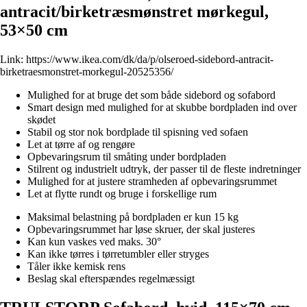
antracit/birketræsmønstret mørkegul,
53×50 cm
Link:
https://www.ikea.com/dk/da/p/olseroed-sidebord-antracit-
birketraesmonstret-morkegul-20525356/
Mulighed for at bruge det som både sidebord og sofabord
Smart design med mulighed for at skubbe bordpladen ind over
skødet
Stabil og stor nok bordplade til spisning ved sofaen
Let at tørre af og rengøre
Opbevaringsrum til småting under bordpladen
Stilrent og industrielt udtryk, der passer til de fleste indretninger
Mulighed for at justere stramheden af opbevaringsrummet
Let at flytte rundt og bruge i forskellige rum
Maksimal belastning på bordpladen er kun 15 kg
Opbevaringsrummet har løse skruer, der skal justeres
Kan kun vaskes ved maks. 30°
Kan ikke tørres i tørretumbler eller stryges
Tåler ikke kemisk rens
Beslag skal efterspændes regelmæssigt