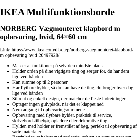
IKEA Multifunktionsborde
NORBERG Vægmonteret klapbord m
opbevaring, hvid, 64×60 cm
Link:
https://www.ikea.com/dk/da/p/norberg-vaegmonteret-klapbord-
m-opbevaring-hvid-20497928/
Masser af funktioner på selv den mindste plads
Holder orden på dine vigtigste ting og sørger for, du har dem
lige ved hånden
Kan rumme op til 2 personer
Har flytbare hylder, så du kan have de ting, du bruger hver dag,
lige ved hånden
Stilrent og enkelt design, der matcher de fleste indretninger
Optager ingen gulvplads, når det er klappet ned
Nem adgang til opbevaringsrummene
Opbevaring med flytbare hylder, praktisk til service,
skrivebordstilbehør, opladere eller dekorative ting
Hylden med holder er fremstillet af bøg, perfekt til opbevaring af
sarte materialer