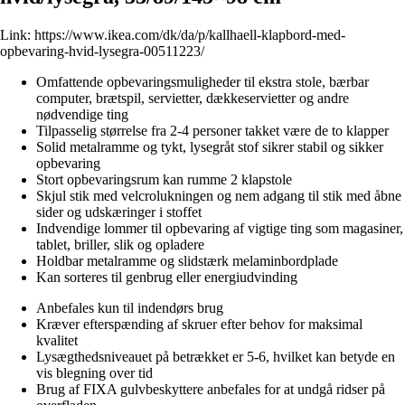
Link:
https://www.ikea.com/dk/da/p/kallhaell-klapbord-med-
opbevaring-hvid-lysegra-00511223/
Omfattende opbevaringsmuligheder til ekstra stole, bærbar
computer, brætspil, servietter, dækkeservietter og andre
nødvendige ting
Tilpasselig størrelse fra 2-4 personer takket være de to klapper
Solid metalramme og tykt, lysegråt stof sikrer stabil og sikker
opbevaring
Stort opbevaringsrum kan rumme 2 klapstole
Skjul stik med velcrolukningen og nem adgang til stik med åbne
sider og udskæringer i stoffet
Indvendige lommer til opbevaring af vigtige ting som magasiner,
tablet, briller, slik og opladere
Holdbar metalramme og slidstærk melaminbordplade
Kan sorteres til genbrug eller energiudvinding
Anbefales kun til indendørs brug
Kræver efterspænding af skruer efter behov for maksimal
kvalitet
Lysægthedsniveauet på betrækket er 5-6, hvilket kan betyde en
vis blegning over tid
Brug af FIXA gulvbeskyttere anbefales for at undgå ridser på