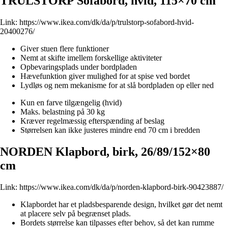
TRULSTORP Sofabord, hvid, 115×70 cm
Link:
https://www.ikea.com/dk/da/p/trulstorp-sofabord-hvid-
20400276/
Giver stuen flere funktioner
Nemt at skifte imellem forskellige aktiviteter
Opbevaringsplads under bordpladen
Hævefunktion giver mulighed for at spise ved bordet
Lydløs og nem mekanisme for at slå bordpladen op eller ned
Kun en farve tilgængelig (hvid)
Maks. belastning på 30 kg
Kræver regelmæssig efterspænding af beslag
Størrelsen kan ikke justeres mindre end 70 cm i bredden
NORDEN Klapbord, birk, 26/89/152×80
cm
Link:
https://www.ikea.com/dk/da/p/norden-klapbord-birk-90423887/
Klapbordet har et pladsbesparende design, hvilket gør det nemt
at placere selv på begrænset plads.
Bordets størrelse kan tilpasses efter behov, så det kan rumme