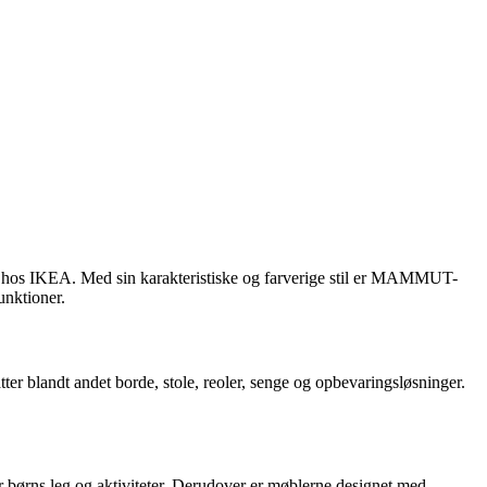
en hos IKEA. Med sin karakteristiske og farverige stil er MAMMUT-
unktioner.
er blandt andet borde, stole, reoler, senge og opbevaringsløsninger.
er børns leg og aktiviteter. Derudover er møblerne designet med