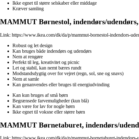
Ikke egnet til større selskaber eller middage
Kræver samling
MAMMUT Børnestol, indendørs/udendørs,
Link:
https://www.ikea.com/dk/da/p/mammut-bornestol-indendors-ude
Robust og let design
Kan bruges både indendørs og udendørs
Nem at rengøre
Perfekt til leg, kreativitet og picnic
Let og stabil, kan nemt bæres rundt
Modstandsdygtig over for vejret (regn, sol, sne og snavs)
Nem at samle
Kan genanvendes eller bruges til energiudvinding
Kan kun bruges af små børn
Begrænsede farvemuligheder (kun blå)
Kan være for lav for nogle børn
Ikke egnet til voksne eller større børn
MAMMUT Børnetaburet, indendørs/udendø
Link:
https://www.ikea.com/dk/da/p/mammut-bornetaburet-indendors-