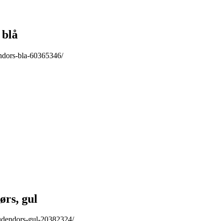
 blå
ndors-bla-60365346/
rs, gul
udendors-gul-20382324/