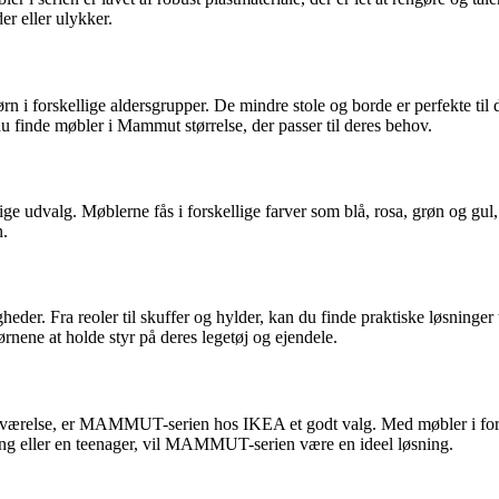
er eller ulykker.
ørn i forskellige aldersgrupper. De mindre stole og borde er perfekte ti
du finde møbler i Mammut størrelse, der passer til deres behov.
udvalg. Møblerne fås i forskellige farver som blå, rosa, grøn og gul, d
n.
r. Fra reoler til skuffer og hylder, kan du finde praktiske løsninger 
børnene at holde styr på deres legetøj og ejendele.
rns værelse, er MAMMUT-serien hos IKEA et godt valg. Med møbler i forsk
ling eller en teenager, vil MAMMUT-serien være en ideel løsning.