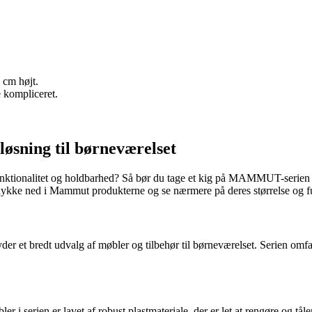
 cm højt.
e kompliceret.
øsning til børneværelset
l, funktionalitet og holdbarhed? Så bør du tage et kig på MAMMUT-seri
os dykke ned i Mammut produkterne og se nærmere på deres størrelse og f
 et bredt udvalg af møbler og tilbehør til børneværelset. Serien omfatt
i serien er lavet af robust plastmateriale, der er let at rengøre og tål