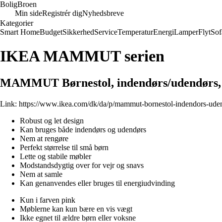
Bolig
Broen
Min side
Registrér dig
Nyhedsbreve
Kategorier
Smart Home
Budget
Sikkerhed
Service
Temperatur
Energi
Lamper
Flyt
Sof
IKEA MAMMUT serien
MAMMUT Børnestol, indendørs/udendørs,
Link:
https://www.ikea.com/dk/da/p/mammut-bornestol-indendors-ude
Robust og let design
Kan bruges både indendørs og udendørs
Nem at rengøre
Perfekt størrelse til små børn
Lette og stabile møbler
Modstandsdygtig over for vejr og snavs
Nem at samle
Kan genanvendes eller bruges til energiudvinding
Kun i farven pink
Møblerne kan kun bære en vis vægt
Ikke egnet til ældre børn eller voksne