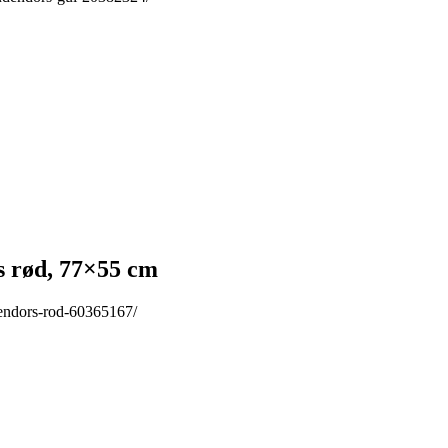
 rød, 77×55 cm
endors-rod-60365167/