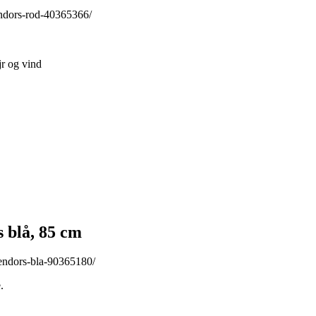
ndors-rod-40365366/
jr og vind
blå, 85 cm
endors-bla-90365180/
.