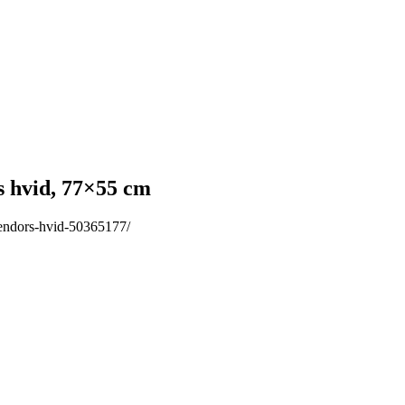
hvid, 77×55 cm
endors-hvid-50365177/