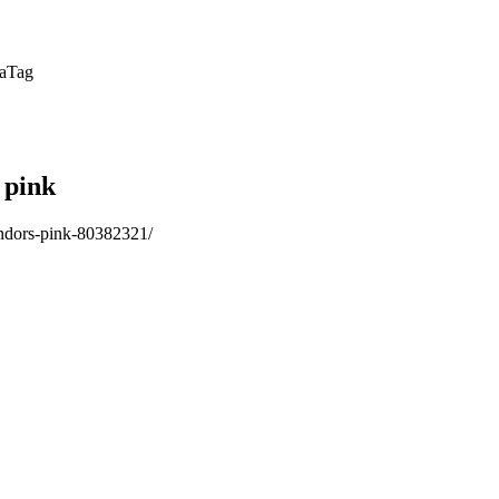
a
Tag
 pink
ndors-pink-80382321/