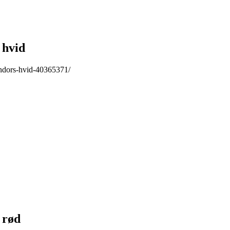
 hvid
ndors-hvid-40365371/
 rød