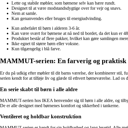
Lette og stabile møbler, som børnene selv kan bære rundt.
Designet til at være modstandsdygtige over for vejr og snavs.
Nem at samle.
Kan genanvendes eller bruges til energiudvinding.
Kun anbefalet til børn i alderen 3-6 år.
Kan være svært for børnene at nå ned til bordet, da det kun er 48
Produktet består af flere pakker, hvilket kan gøre samlingen mer
Ikke egnet til større børn eller voksne.
Kun tilgængelig i blå farve.
MAMMUT-serien: En farverig og praktisk l
Er du på udkig efter møbler til dit barns værelse, der kombinerer sti
serien kendt for at tilføje liv og glæde til ethvert børneværelse. Lad 
En serie skabt til børn i alle aldre
MAMMUT-serien hos IKEA henvender sig til børn i alle aldre, og tilbyder
De er alle designet med børnenes komfort og sikkerhed i tankerne.
Ventileret og holdbar konstruktion
MAMMUT-serien er kendt for sin holdbarhed og lang levetid. Alle møbler 