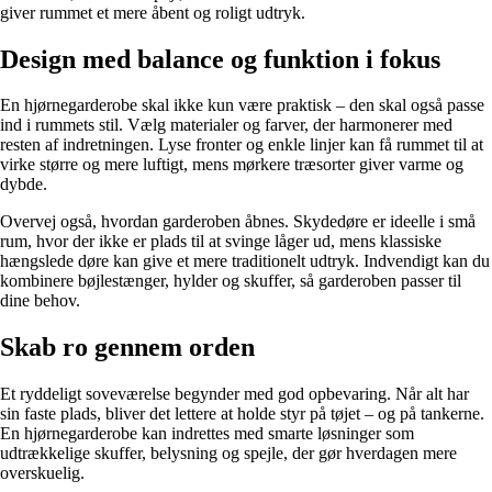
giver rummet et mere åbent og roligt udtryk.
Design med balance og funktion i fokus
En hjørnegarderobe skal ikke kun være praktisk – den skal også passe
ind i rummets stil. Vælg materialer og farver, der harmonerer med
resten af indretningen. Lyse fronter og enkle linjer kan få rummet til at
virke større og mere luftigt, mens mørkere træsorter giver varme og
dybde.
Overvej også, hvordan garderoben åbnes. Skydedøre er ideelle i små
rum, hvor der ikke er plads til at svinge låger ud, mens klassiske
hængslede døre kan give et mere traditionelt udtryk. Indvendigt kan du
kombinere bøjlestænger, hylder og skuffer, så garderoben passer til
dine behov.
Skab ro gennem orden
Et ryddeligt soveværelse begynder med god opbevaring. Når alt har
sin faste plads, bliver det lettere at holde styr på tøjet – og på tankerne.
En hjørnegarderobe kan indrettes med smarte løsninger som
udtrækkelige skuffer, belysning og spejle, der gør hverdagen mere
overskuelig.