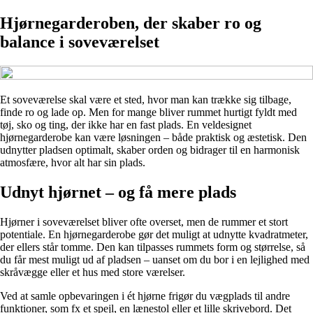
Hjørnegarderoben, der skaber ro og
balance i soveværelset
Et soveværelse skal være et sted, hvor man kan trække sig tilbage,
finde ro og lade op. Men for mange bliver rummet hurtigt fyldt med
tøj, sko og ting, der ikke har en fast plads. En veldesignet
hjørnegarderobe kan være løsningen – både praktisk og æstetisk. Den
udnytter pladsen optimalt, skaber orden og bidrager til en harmonisk
atmosfære, hvor alt har sin plads.
Udnyt hjørnet – og få mere plads
Hjørner i soveværelset bliver ofte overset, men de rummer et stort
potentiale. En hjørnegarderobe gør det muligt at udnytte kvadratmeter,
der ellers står tomme. Den kan tilpasses rummets form og størrelse, så
du får mest muligt ud af pladsen – uanset om du bor i en lejlighed med
skråvægge eller et hus med store værelser.
Ved at samle opbevaringen i ét hjørne frigør du vægplads til andre
funktioner, som fx et spejl, en lænestol eller et lille skrivebord. Det