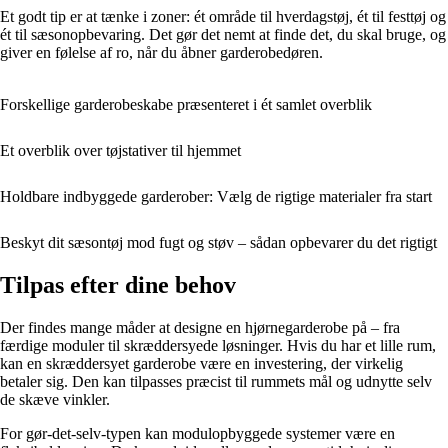
Et godt tip er at tænke i zoner: ét område til hverdagstøj, ét til festtøj og
ét til sæsonopbevaring. Det gør det nemt at finde det, du skal bruge, og
giver en følelse af ro, når du åbner garderobedøren.
Forskellige garderobeskabe præsenteret i ét samlet overblik
Et overblik over tøjstativer til hjemmet
Holdbare indbyggede garderober: Vælg de rigtige materialer fra start
Beskyt dit sæsontøj mod fugt og støv – sådan opbevarer du det rigtigt
Tilpas efter dine behov
Der findes mange måder at designe en hjørnegarderobe på – fra
færdige moduler til skræddersyede løsninger. Hvis du har et lille rum,
kan en skræddersyet garderobe være en investering, der virkelig
betaler sig. Den kan tilpasses præcist til rummets mål og udnytte selv
de skæve vinkler.
For gør-det-selv-typen kan modulopbyggede systemer være en