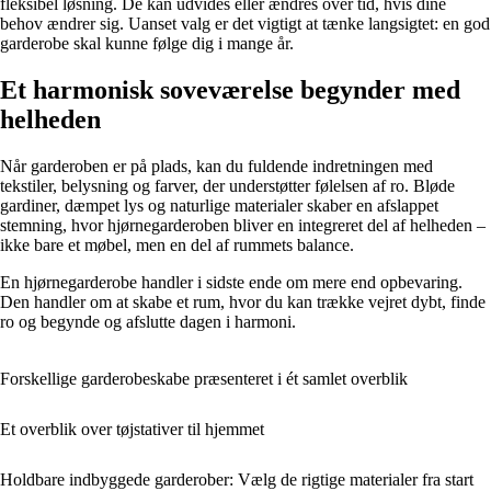
fleksibel løsning. De kan udvides eller ændres over tid, hvis dine
behov ændrer sig. Uanset valg er det vigtigt at tænke langsigtet: en god
garderobe skal kunne følge dig i mange år.
Et harmonisk soveværelse begynder med
helheden
Når garderoben er på plads, kan du fuldende indretningen med
tekstiler, belysning og farver, der understøtter følelsen af ro. Bløde
gardiner, dæmpet lys og naturlige materialer skaber en afslappet
stemning, hvor hjørnegarderoben bliver en integreret del af helheden –
ikke bare et møbel, men en del af rummets balance.
En hjørnegarderobe handler i sidste ende om mere end opbevaring.
Den handler om at skabe et rum, hvor du kan trække vejret dybt, finde
ro og begynde og afslutte dagen i harmoni.
Forskellige garderobeskabe præsenteret i ét samlet overblik
Et overblik over tøjstativer til hjemmet
Holdbare indbyggede garderober: Vælg de rigtige materialer fra start