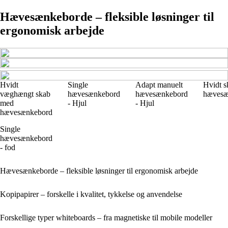
Hævesænkeborde – fleksible løsninger til
ergonomisk arbejde
Hvidt
Single
Adapt manuelt
Hvidt 
væghængt skab
hævesænkebord
hævesænkebord
hævesæ
med
- Hjul
- Hjul
hævesænkebord
Single
hævesænkebord
- fod
Hævesænkeborde – fleksible løsninger til ergonomisk arbejde
Kopipapirer – forskelle i kvalitet, tykkelse og anvendelse
Forskellige typer whiteboards – fra magnetiske til mobile modeller