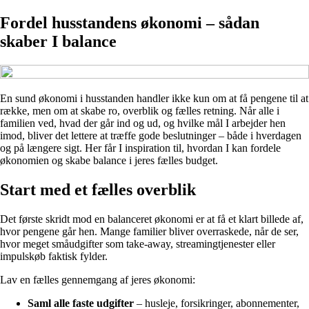
Fordel husstandens økonomi – sådan
skaber I balance
En sund økonomi i husstanden handler ikke kun om at få pengene til at
række, men om at skabe ro, overblik og fælles retning. Når alle i
familien ved, hvad der går ind og ud, og hvilke mål I arbejder hen
imod, bliver det lettere at træffe gode beslutninger – både i hverdagen
og på længere sigt. Her får I inspiration til, hvordan I kan fordele
økonomien og skabe balance i jeres fælles budget.
Start med et fælles overblik
Det første skridt mod en balanceret økonomi er at få et klart billede af,
hvor pengene går hen. Mange familier bliver overraskede, når de ser,
hvor meget småudgifter som take-away, streamingtjenester eller
impulskøb faktisk fylder.
Lav en fælles gennemgang af jeres økonomi:
Saml alle faste udgifter
– husleje, forsikringer, abonnementer,