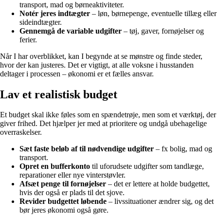
transport, mad og børneaktiviteter.
Notér jeres indtægter
– løn, børnepenge, eventuelle tillæg eller
sideindtægter.
Gennemgå de variable udgifter
– tøj, gaver, fornøjelser og
ferier.
Når I har overblikket, kan I begynde at se mønstre og finde steder,
hvor der kan justeres. Det er vigtigt, at alle voksne i husstanden
deltager i processen – økonomi er et fælles ansvar.
Lav et realistisk budget
Et budget skal ikke føles som en spændetrøje, men som et værktøj, der
giver frihed. Det hjælper jer med at prioritere og undgå ubehagelige
overraskelser.
Sæt faste beløb af til nødvendige udgifter
– fx bolig, mad og
transport.
Opret en bufferkonto
til uforudsete udgifter som tandlæge,
reparationer eller nye vinterstøvler.
Afsæt penge til fornøjelser
– det er lettere at holde budgettet,
hvis der også er plads til det sjove.
Revider budgettet løbende
– livssituationer ændrer sig, og det
bør jeres økonomi også gøre.