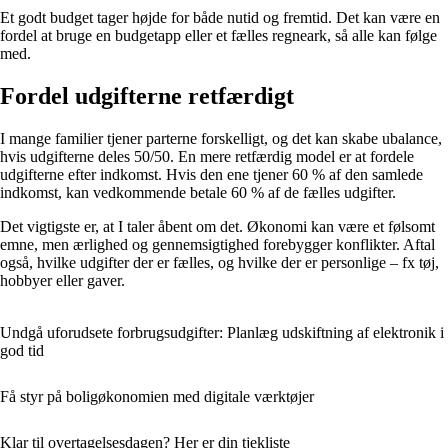
Et godt budget tager højde for både nutid og fremtid. Det kan være en
fordel at bruge en budgetapp eller et fælles regneark, så alle kan følge
med.
Fordel udgifterne retfærdigt
I mange familier tjener parterne forskelligt, og det kan skabe ubalance,
hvis udgifterne deles 50/50. En mere retfærdig model er at fordele
udgifterne efter indkomst. Hvis den ene tjener 60 % af den samlede
indkomst, kan vedkommende betale 60 % af de fælles udgifter.
Det vigtigste er, at I taler åbent om det. Økonomi kan være et følsomt
emne, men ærlighed og gennemsigtighed forebygger konflikter. Aftal
også, hvilke udgifter der er fælles, og hvilke der er personlige – fx tøj,
hobbyer eller gaver.
Undgå uforudsete forbrugsudgifter: Planlæg udskiftning af elektronik i
god tid
Få styr på boligøkonomien med digitale værktøjer
Klar til overtagelsesdagen? Her er din tjekliste