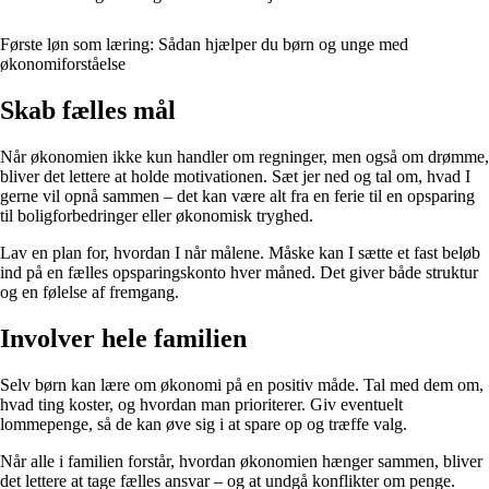
Første løn som læring: Sådan hjælper du børn og unge med
økonomiforståelse
Skab fælles mål
Når økonomien ikke kun handler om regninger, men også om drømme,
bliver det lettere at holde motivationen. Sæt jer ned og tal om, hvad I
gerne vil opnå sammen – det kan være alt fra en ferie til en opsparing
til boligforbedringer eller økonomisk tryghed.
Lav en plan for, hvordan I når målene. Måske kan I sætte et fast beløb
ind på en fælles opsparingskonto hver måned. Det giver både struktur
og en følelse af fremgang.
Involver hele familien
Selv børn kan lære om økonomi på en positiv måde. Tal med dem om,
hvad ting koster, og hvordan man prioriterer. Giv eventuelt
lommepenge, så de kan øve sig i at spare op og træffe valg.
Når alle i familien forstår, hvordan økonomien hænger sammen, bliver
det lettere at tage fælles ansvar – og at undgå konflikter om penge.