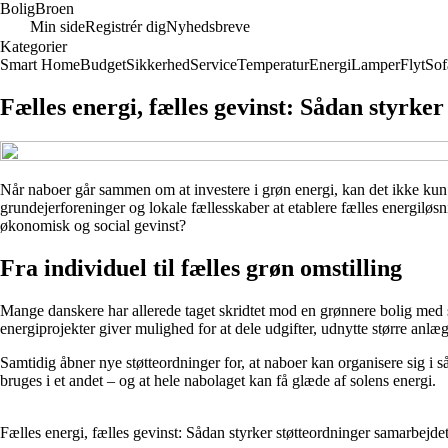
Bolig
Broen
Min side
Registrér dig
Nyhedsbreve
Kategorier
Smart Home
Budget
Sikkerhed
Service
Temperatur
Energi
Lamper
Flyt
Sof
Fælles energi, fælles gevinst: Sådan styrk
Når naboer går sammen om at investere i grøn energi, kan det ikke kun m
grundejerforeninger og lokale fællesskaber at etablere fælles energil
økonomisk og social gevinst?
Fra individuel til fælles grøn omstilling
Mange danskere har allerede taget skridtet mod en grønnere bolig med s
energiprojekter giver mulighed for at dele udgifter, udnytte større anlæ
Samtidig åbner nye støtteordninger for, at naboer kan organisere sig i 
bruges i et andet – og at hele nabolaget kan få glæde af solens energi.
Fælles energi, fælles gevinst: Sådan styrker støtteordninger samarbejd