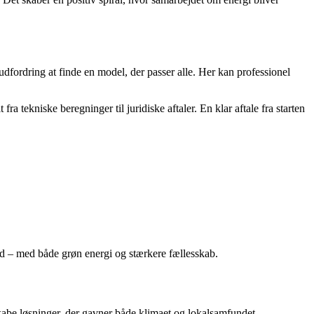
fordring at finde en model, der passer alle. Her kan professionel
ra tekniske beregninger til juridiske aftaler. En klar aftale fra starten
mtid – med både grøn energi og stærkere fællesskab.
kabe løsninger, der gavner både klimaet og lokalsamfundet.