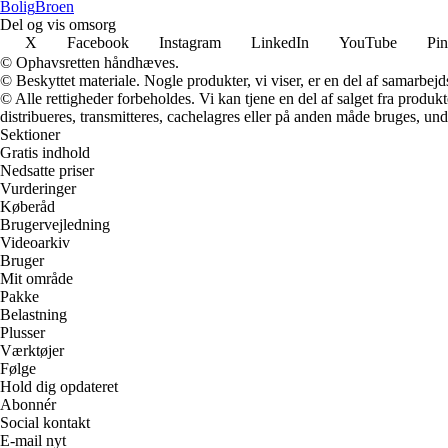
Bolig
Broen
Del og vis omsorg
X
Facebook
Instagram
LinkedIn
YouTube
Pin
© Ophavsretten håndhæves.
© Beskyttet materiale. Nogle produkter, vi viser, er en del af samarbejd
© Alle rettigheder forbeholdes. Vi kan tjene en del af salget fra produk
distribueres, transmitteres, cachelagres eller på anden måde bruges, und
Sektioner
Gratis indhold
Nedsatte priser
Vurderinger
Køberåd
Brugervejledning
Videoarkiv
Bruger
Mit område
Pakke
Belastning
Plusser
Værktøjer
Følge
Hold dig opdateret
Abonnér
Social kontakt
E-mail nyt