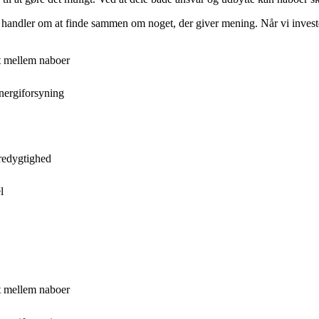
 handler om at finde sammen om noget, der giver mening. Når vi investere
et mellem naboer
energiforsyning
redygtighed
l
et mellem naboer