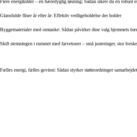
Flere energikilder – én bæredygtig løsning: Sådan sikrer du en robust 
Glansfulde fliser år efter år: Effektiv vedligeholdelse der holder
Byggematerialer med omtanke: Sådan påvirker dine valg hjemmets bæ
Skift stemningen i rummet med farvetoner – små justeringer, stor forske
Fælles energi, fælles gevinst: Sådan styrker støtteordninger samarbejd