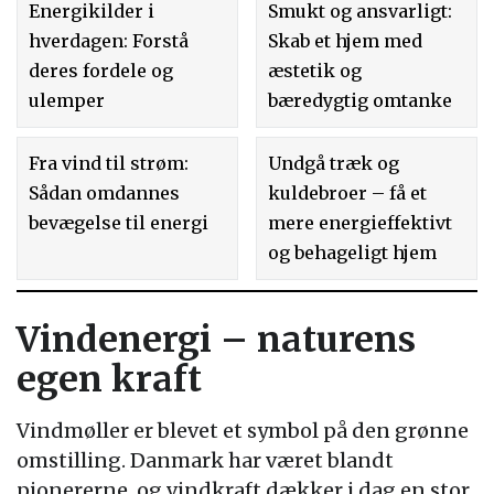
Energikilder i
Smukt og ansvarligt:
hverdagen: Forstå
Skab et hjem med
deres fordele og
æstetik og
ulemper
bæredygtig omtanke
Fra vind til strøm:
Undgå træk og
Sådan omdannes
kuldebroer – få et
bevægelse til energi
mere energieffektivt
og behageligt hjem
Vindenergi – naturens
egen kraft
Vindmøller er blevet et symbol på den grønne
omstilling. Danmark har været blandt
pionererne, og vindkraft dækker i dag en stor