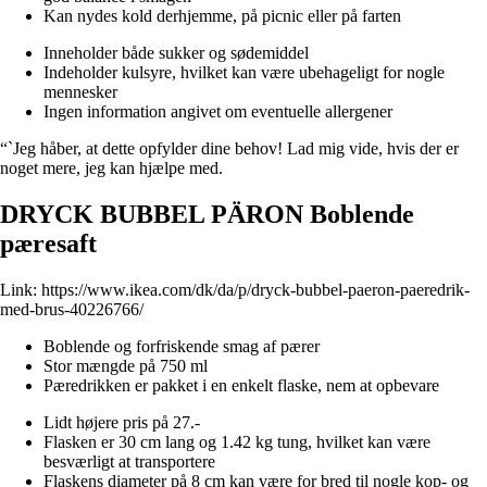
Kan nydes kold derhjemme, på picnic eller på farten
Inneholder både sukker og sødemiddel
Indeholder kulsyre, hvilket kan være ubehageligt for nogle
mennesker
Ingen information angivet om eventuelle allergener
“`Jeg håber, at dette opfylder dine behov! Lad mig vide, hvis der er
noget mere, jeg kan hjælpe med.
DRYCK BUBBEL PÄRON Boblende
pæresaft
Link:
https://www.ikea.com/dk/da/p/dryck-bubbel-paeron-paeredrik-
med-brus-40226766/
Boblende og forfriskende smag af pærer
Stor mængde på 750 ml
Pæredrikken er pakket i en enkelt flaske, nem at opbevare
Lidt højere pris på 27.-
Flasken er 30 cm lang og 1.42 kg tung, hvilket kan være
besværligt at transportere
Flaskens diameter på 8 cm kan være for bred til nogle kop- og