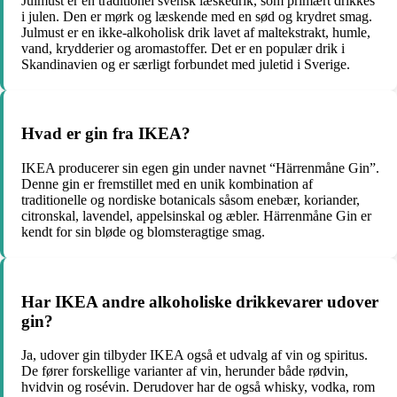
Julmust er en traditionel svensk læskedrik, som primært drikkes
i julen. Den er mørk og læskende med en sød og krydret smag.
Julmust er en ikke-alkoholisk drik lavet af maltekstrakt, humle,
vand, krydderier og aromastoffer. Det er en populær drik i
Skandinavien og er særligt forbundet med juletid i Sverige.
Hvad er gin fra IKEA?
IKEA producerer sin egen gin under navnet “Härrenmåne Gin”.
Denne gin er fremstillet med en unik kombination af
traditionelle og nordiske botanicals såsom enebær, koriander,
citronskal, lavendel, appelsinskal og æbler. Härrenmåne Gin er
kendt for sin bløde og blomsteragtige smag.
Har IKEA andre alkoholiske drikkevarer udover
gin?
Ja, udover gin tilbyder IKEA også et udvalg af vin og spiritus.
De fører forskellige varianter af vin, herunder både rødvin,
hvidvin og rosévin. Derudover har de også whisky, vodka, rom