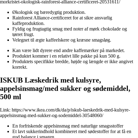
morkristet-okologisk-rainforest-alliance-certificeret-20531611/
Økologisk og bæredygtig produktion.
Rainforest Alliance-certificeret for at sikre ansvarlig
kaffeproduktion.
Fyldig og frugtagtig smag med noter af mørk chokolade og
tørret frugt.
Velegnet til ægte kaffeelskere og kræsne smagsløg.
Kan være lidt dyrere end andre kaffemærker på markedet.
Produktet kommer i en relativt lille pakke på kun 500 g.
Produktets specifikke bredde, højde og længde er ikke angivet
korrekt.
ISKUB Læskedrik med kulsyre,
appelsinsmag/med sukker og sødemiddel,
500 ml
Link:
https://www.ikea.com/dk/da/p/iskub-laeskedrik-med-kulsyre-
appelsinsmag-med-sukker-og-sodemiddel-30548060/
En forfriskende appelsinsmag med naturlige smagsstoffer
Et lavt sukkerindhold kombineret med sødestoffer for at få en
god balance i smagen