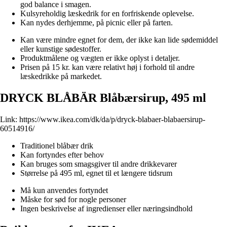
god balance i smagen.
Kulsyreholdig læskedrik for en forfriskende oplevelse.
Kan nydes derhjemme, på picnic eller på farten.
Kan være mindre egnet for dem, der ikke kan lide sødemiddel
eller kunstige sødestoffer.
Produktmålene og vægten er ikke oplyst i detaljer.
Prisen på 15 kr. kan være relativt høj i forhold til andre
læskedrikke på markedet.
DRYCK BLÅBÄR Blåbærsirup, 495 ml
Link:
https://www.ikea.com/dk/da/p/dryck-blabaer-blabaersirup-
60514916/
Traditionel blåbær drik
Kan fortyndes efter behov
Kan bruges som smagsgiver til andre drikkevarer
Størrelse på 495 ml, egnet til et længere tidsrum
Må kun anvendes fortyndet
Måske for sød for nogle personer
Ingen beskrivelse af ingredienser eller næringsindhold