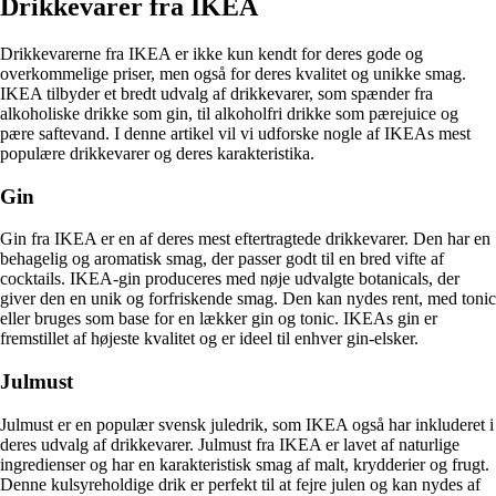
Drikkevarer fra IKEA
Drikkevarerne fra IKEA er ikke kun kendt for deres gode og
overkommelige priser, men også for deres kvalitet og unikke smag.
IKEA tilbyder et bredt udvalg af drikkevarer, som spænder fra
alkoholiske drikke som gin, til alkoholfri drikke som pærejuice og
pære saftevand. I denne artikel vil vi udforske nogle af IKEAs mest
populære drikkevarer og deres karakteristika.
Gin
Gin fra IKEA er en af ​​deres mest eftertragtede drikkevarer. Den har en
behagelig og aromatisk smag, der passer godt til en bred vifte af
cocktails. IKEA-gin produceres med nøje udvalgte botanicals, der
giver den en unik og forfriskende smag. Den kan nydes rent, med tonic
eller bruges som base for en lækker gin og tonic. IKEAs gin er
fremstillet af højeste kvalitet og er ideel til enhver gin-elsker.
Julmust
Julmust er en populær svensk juledrik, som IKEA også har inkluderet i
deres udvalg af drikkevarer. Julmust fra IKEA er lavet af naturlige
ingredienser og har en karakteristisk smag af malt, krydderier og frugt.
Denne kulsyreholdige drik er perfekt til at fejre julen og kan nydes af