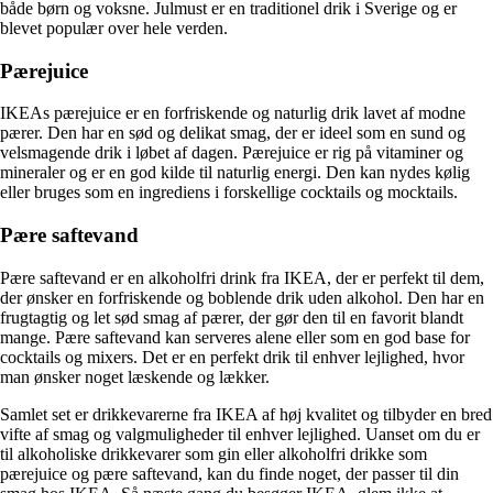
både børn og voksne. Julmust er en traditionel drik i Sverige og er
blevet populær over hele verden.
Pærejuice
IKEAs pærejuice er en forfriskende og naturlig drik lavet af modne
pærer. Den har en sød og delikat smag, der er ideel som en sund og
velsmagende drik i løbet af dagen. Pærejuice er rig på vitaminer og
mineraler og er en god kilde til naturlig energi. Den kan nydes kølig
eller bruges som en ingrediens i forskellige cocktails og mocktails.
Pære saftevand
Pære saftevand er en alkoholfri drink fra IKEA, der er perfekt til dem,
der ønsker en forfriskende og boblende drik uden alkohol. Den har en
frugtagtig og let sød smag af pærer, der gør den til en favorit blandt
mange. Pære saftevand kan serveres alene eller som en god base for
cocktails og mixers. Det er en perfekt drik til enhver lejlighed, hvor
man ønsker noget læskende og lækker.
Samlet set er drikkevarerne fra IKEA af høj kvalitet og tilbyder en bred
vifte af smag og valgmuligheder til enhver lejlighed. Uanset om du er
til alkoholiske drikkevarer som gin eller alkoholfri drikke som
pærejuice og pære saftevand, kan du finde noget, der passer til din