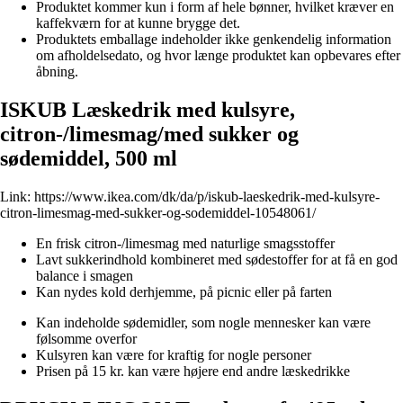
Produktet kommer kun i form af hele bønner, hvilket kræver en
kaffekværn for at kunne brygge det.
Produktets emballage indeholder ikke genkendelig information
om afholdelsedato, og hvor længe produktet kan opbevares efter
åbning.
ISKUB Læskedrik med kulsyre,
citron-/limesmag/med sukker og
sødemiddel, 500 ml
Link:
https://www.ikea.com/dk/da/p/iskub-laeskedrik-med-kulsyre-
citron-limesmag-med-sukker-og-sodemiddel-10548061/
En frisk citron-/limesmag med naturlige smagsstoffer
Lavt sukkerindhold kombineret med sødestoffer for at få en god
balance i smagen
Kan nydes kold derhjemme, på picnic eller på farten
Kan indeholde sødemidler, som nogle mennesker kan være
følsomme overfor
Kulsyren kan være for kraftig for nogle personer
Prisen på 15 kr. kan være højere end andre læskedrikke