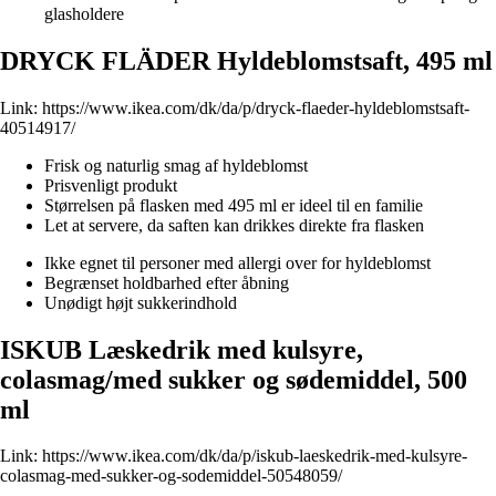
glasholdere
DRYCK FLÄDER Hyldeblomstsaft, 495 ml
Link:
https://www.ikea.com/dk/da/p/dryck-flaeder-hyldeblomstsaft-
40514917/
Frisk og naturlig smag af hyldeblomst
Prisvenligt produkt
Størrelsen på flasken med 495 ml er ideel til en familie
Let at servere, da saften kan drikkes direkte fra flasken
Ikke egnet til personer med allergi over for hyldeblomst
Begrænset holdbarhed efter åbning
Unødigt højt sukkerindhold
ISKUB Læskedrik med kulsyre,
colasmag/med sukker og sødemiddel, 500
ml
Link:
https://www.ikea.com/dk/da/p/iskub-laeskedrik-med-kulsyre-
colasmag-med-sukker-og-sodemiddel-50548059/