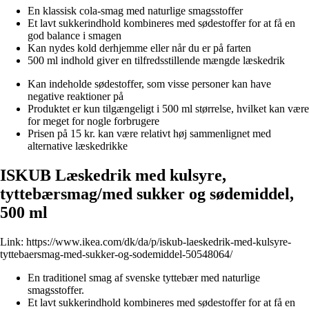
En klassisk cola-smag med naturlige smagsstoffer
Et lavt sukkerindhold kombineres med sødestoffer for at få en
god balance i smagen
Kan nydes kold derhjemme eller når du er på farten
500 ml indhold giver en tilfredsstillende mængde læskedrik
Kan indeholde sødestoffer, som visse personer kan have
negative reaktioner på
Produktet er kun tilgængeligt i 500 ml størrelse, hvilket kan være
for meget for nogle forbrugere
Prisen på 15 kr. kan være relativt høj sammenlignet med
alternative læskedrikke
ISKUB Læskedrik med kulsyre,
tyttebærsmag/med sukker og sødemiddel,
500 ml
Link:
https://www.ikea.com/dk/da/p/iskub-laeskedrik-med-kulsyre-
tyttebaersmag-med-sukker-og-sodemiddel-50548064/
En traditionel smag af svenske tyttebær med naturlige
smagsstoffer.
Et lavt sukkerindhold kombineres med sødestoffer for at få en