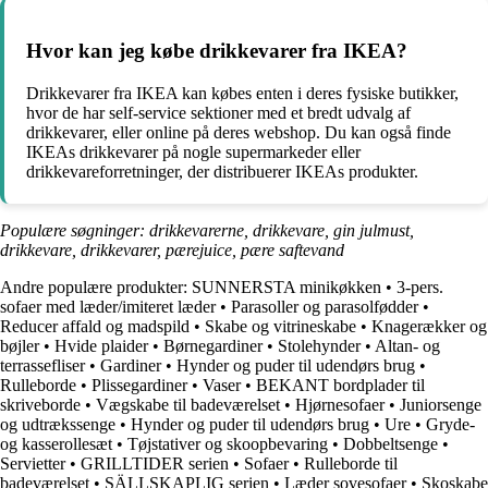
Hvor kan jeg købe drikkevarer fra IKEA?
Drikkevarer fra IKEA kan købes enten i deres fysiske butikker,
hvor de har self-service sektioner med et bredt udvalg af
drikkevarer, eller online på deres webshop. Du kan også finde
IKEAs drikkevarer på nogle supermarkeder eller
drikkevareforretninger, der distribuerer IKEAs produkter.
Populære søgninger: drikkevarerne, drikkevare, gin julmust,
drikkevare, drikkevarer, pærejuice, pære saftevand
Andre populære produkter:
SUNNERSTA minikøkken
•
3-pers.
sofaer med læder/imiteret læder
•
Parasoller og parasolfødder
•
Reducer affald og madspild
•
Skabe og vitrineskabe
•
Knagerækker og
bøjler
•
Hvide plaider
•
Børnegardiner
•
Stolehynder
•
Altan- og
terrassefliser
•
Gardiner
•
Hynder og puder til udendørs brug
•
Rulleborde
•
Plissegardiner
•
Vaser
•
BEKANT bordplader til
skriveborde
•
Vægskabe til badeværelset
•
Hjørnesofaer
•
Juniorsenge
og udtrækssenge
•
Hynder og puder til udendørs brug
•
Ure
•
Gryde-
og kasserollesæt
•
Tøjstativer og skoopbevaring
•
Dobbeltsenge
•
Servietter
•
GRILLTIDER serien
•
Sofaer
•
Rulleborde til
badeværelset
•
SÄLLSKAPLIG serien
•
Læder sovesofaer
•
Skoskabe