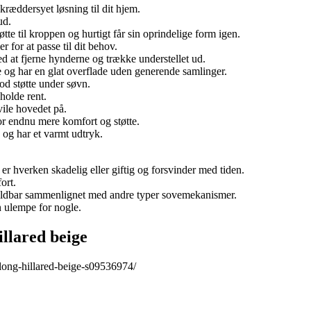
kræddersyet løsning til dit hjem.
ud.
te til kroppen og hurtigt får sin oprindelige form igen.
 for at passe til dit behov.
d at fjerne hynderne og trække understellet ud.
e og har en glat overflade uden generende samlinger.
d støtte under søvn.
holde rent.
vile hovedet på.
for endnu mere komfort og støtte.
 og har et varmt udtryk.
 hverken skadelig eller giftig og forsvinder med tiden.
ort.
oldbar sammenlignet med andre typer sovemekanismer.
 ulempe for nogle.
llared beige
long-hillared-beige-s09536974/