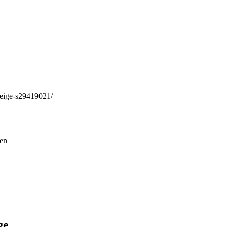
beige-s29419021/
gen
ge