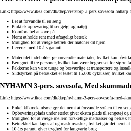
Link:
https://www.ikea.com/dk/da/p/vretstorp-3-pers-sovesofa-hallarp
Let at forvandle til en seng
Praktisk opbevaring til sengetøj og nattøj
Komfortabel at sove på
Nemt at holde rent med aftageligt betræk
Mulighed for at vælge betræk der matcher dit hjem
Leveres med 10 års garanti
Materialet indeholder genanvendte materialer, hvilket kan påvirke
Beregnet til tre personer, hvilket kan være begrænset for større
Pakkerne kan være tunge og besværlige at transportere og install
Slidstyrken på betrækket er testet til 15.000 cyklusser, hvilket k
NYHAMN 3-pers. sovesofa, Med skummadra
Link:
https://www.ikea.com/dk/da/p/nyhamn-3-pers-sovesofa-med-sku
Enkel klikmekanisme gør det nemt at forvandle sofaen til en sen
Opbevaringsplads under sædet giver ekstra plads til sengetøj og
Mulighed for at vælge mellem forskellige madrasser og betræk f
Betrækket kan tages af og maskinvaskes, hvilket gør det nemt at
10 års garanti giver tryghed for langvarig brug