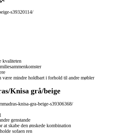
-beige-s39320114/
 kvaliteten
 familiesammenkomster
ere
an være mindre holdbart i forhold til andre møbler
s/Knisa grå/beige
mmadras-knisa-gra-beige-s39306368/
g
 andre genstande
or at skabe den ønskede kombination
 holde sofaen ren