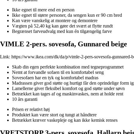
Ikke egnet til mere end en person
Ikke egnet til større personer, da sengen kun er 90 cm bred
Kan være vanskelig at montere og demontere
Vægten på 52,40 kg kan gøre det svært at flytte rundt
Begrænset farveudvalg med kun én tilgængelig farve
VIMLE 2-pers. sovesofa, Gunnared beige
Link:
https://www.ikea.com/dk/da/p/vimle-2-pers-sovesofa-gunnared-
Skab din egen perfekte kombination med tegneprogrammet
Nemt at forvandle sofaen til en komfortabel seng
Sovesofaen har en tyk og komfortabel madras
Madrassen giver god støtte og hurtigt får den oprindelige form i
Lamellerne giver fleksibel komfort og god støtte under søvn
Betrækket kan tages af og maskinvaskes, nem at holde rent
10 års garanti
Prisen er relativt høj
Produktet kan være stort og tungt at håndtere
Betrækket kræver vaskepleje og kan ikke kemisk renses
VRETSTORP 3-pers. sovesofa, Hallarp bei