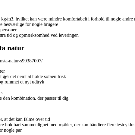
kg/m3, hvilket kan være mindre komfortabelt i forhold til nogle andre
e besværlige for nogle brugere
 personer
ekstra tid og opmærksomhed ved leveringen
a natur
ansta-natur-s99387007/
ner
 gør det nemt at holde sofaen frisk
 og rummet et nyt udtryk
es
 den kombination, der passer til dig
, at det kan falme over tid
re holdbart sammenlignet med møbler, der kan håndtere flere testcyklus
or nogle par