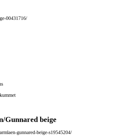
eige-00431716/
ns
nskummet
n/Gunnared beige
-armlaen-gunnared-beige-s19545204/