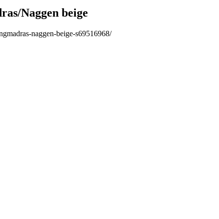
ras/Naggen beige
ingmadras-naggen-beige-s69516968/