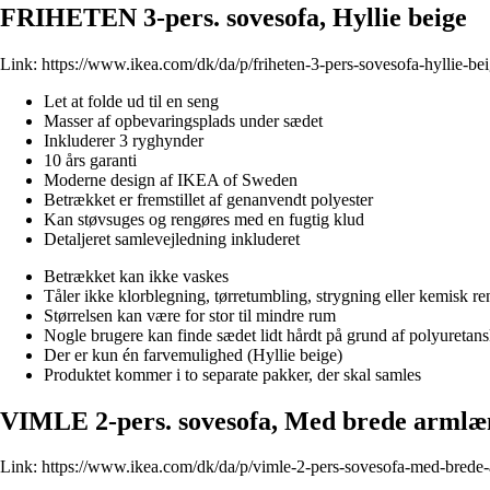
FRIHETEN 3-pers. sovesofa, Hyllie beige
Link:
https://www.ikea.com/dk/da/p/friheten-3-pers-sovesofa-hyllie-b
Let at folde ud til en seng
Masser af opbevaringsplads under sædet
Inkluderer 3 ryghynder
10 års garanti
Moderne design af IKEA of Sweden
Betrækket er fremstillet af genanvendt polyester
Kan støvsuges og rengøres med en fugtig klud
Detaljeret samlevejledning inkluderet
Betrækket kan ikke vaskes
Tåler ikke klorblegning, tørretumbling, strygning eller kemisk re
Størrelsen kan være for stor til mindre rum
Nogle brugere kan finde sædet lidt hårdt på grund af polyureta
Der er kun én farvemulighed (Hyllie beige)
Produktet kommer i to separate pakker, der skal samles
VIMLE 2-pers. sovesofa, Med brede armlæ
Link:
https://www.ikea.com/dk/da/p/vimle-2-pers-sovesofa-med-brede