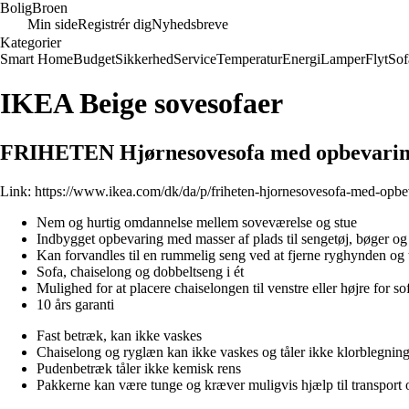
Bolig
Broen
Min side
Registrér dig
Nyhedsbreve
Kategorier
Smart Home
Budget
Sikkerhed
Service
Temperatur
Energi
Lamper
Flyt
Sof
IKEA Beige sovesofaer
FRIHETEN Hjørnesovesofa med opbevaring,
Link:
https://www.ikea.com/dk/da/p/friheten-hjornesovesofa-med-opbe
Nem og hurtig omdannelse mellem soveværelse og stue
Indbygget opbevaring med masser af plads til sengetøj, bøger og 
Kan forvandles til en rummelig seng ved at fjerne ryghynden og 
Sofa, chaiselong og dobbeltseng i ét
Mulighed for at placere chaiselongen til venstre eller højre for 
10 års garanti
Fast betræk, kan ikke vaskes
Chaiselong og ryglæn kan ikke vaskes og tåler ikke klorblegning 
Pudenbetræk tåler ikke kemisk rens
Pakkerne kan være tunge og kræver muligvis hjælp til transport