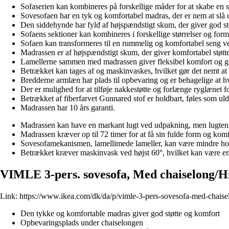
Sofaserien kan kombineres på forskellige måder for at skabe en s
Sovesofaen har en tyk og komfortabel madras, der er nem at slå 
Den siddehynde har fyld af højspændstigt skum, der giver god støt
Sofaens sektioner kan kombineres i forskellige størrelser og former
Sofaen kan transformeres til en rummelig og komfortabel seng ve
Madrassen er af højspændstigt skum, der giver komfortabel støtt
Lamellerne sammen med madrassen giver fleksibel komfort og go
Betrækket kan tages af og maskinvaskes, hvilket gør det nemt at 
Bredderne armlæn har plads til opbevaring og er behagelige at h
Der er mulighed for at tilføje nakkestøtte og forlænge ryglænet 
Betrækket af fiberfarvet Gunnared stof er holdbart, føles som uld
Madrassen har 10 års garanti.
Madrassen kan have en markant lugt ved udpakning, men lugten er
Madrassen kræver op til 72 timer for at få sin fulde form og komf
Sovesofamekanismen, lamellimede lameller, kan være mindre h
Betrækket kræver maskinvask ved højst 60°, hvilket kan være en
VIMLE 3-pers. sovesofa, Med chaiselong/Hi
Link:
https://www.ikea.com/dk/da/p/vimle-3-pers-sovesofa-med-chaise
Den tykke og komfortable madras giver god støtte og komfort
Opbevaringsplads under chaiselongen