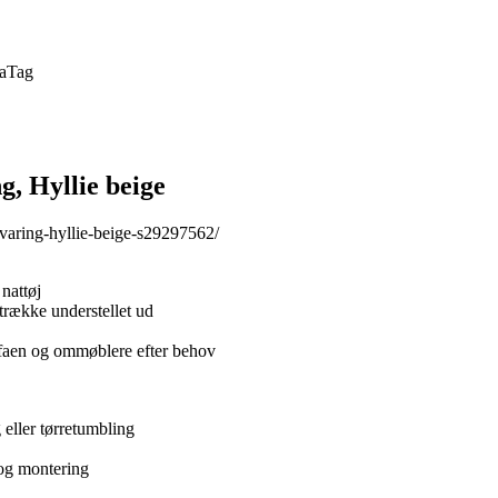
a
Tag
 Hyllie beige
varing-hyllie-beige-s29297562/
nattøj
trække understellet ud
sofaen og ommøblere efter behov
eller tørretumbling
 og montering