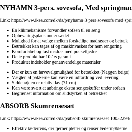
NYHAMN 3-pers. sovesofa, Med springmad
Link:
https://www.ikea.com/dk/da/p/nyhamn-3-pers-sovesofa-med-spr
En klikmekanisme forvandler sofaen til en seng
Opbevaringsplads under sædet
Mulighed for at vælge mellem forskellige madrasser og betræk
Betrækket kan tages af og maskinvaskes for nem rengøring
Komfortabel og fast madras med pocketfjedre
Dette produkt har 10 års garanti
Produktet indeholder genanvendelige materialer
Der er kun en farvevalgmulighed for betrækket (Naggen beige)
Vægten af pakkerne kan være en udfordring ved levering
Siddehøjden er relativt lav (31 cm)
Kan være svært at anbringe ekstra sengeskuffer under sofaen
Begrænset information om slidstyrken af betrækket
ABSORB Skumrensesæt
Link:
https://www.ikea.com/dk/da/p/absorb-skumrensesaet-10032294/
Effektiv læderrens, der fjerner pletter og renser lædermøblerne