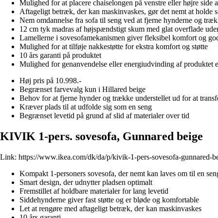
Mulighed for at placere chaiselongen på venstre eller højre side 
Aftageligt betræk, der kan maskinvaskes, gør det nemt at holde 
Nem omdannelse fra sofa til seng ved at fjerne hynderne og træk
12 cm tyk madras af højspændstigt skum med glat overflade ude
Lamellerne i sovesofamekanismen giver fleksibel komfort og god
Mulighed for at tilføje nakkestøtte for ekstra komfort og støtte
10 års garanti på produktet
Mulighed for genanvendelse eller energiudvinding af produktet e
Høj pris på 10.998.-
Begrænset farvevalg kun i Hillared beige
Behov for at fjerne hynder og trække understellet ud for at trans
Kræver plads til at udfolde sig som en seng
Begrænset levetid på grund af slid af materialer over tid
KIVIK 1-pers. sovesofa, Gunnared beige
Link:
https://www.ikea.com/dk/da/p/kivik-1-pers-sovesofa-gunnared-
Kompakt 1-personers sovesofa, der nemt kan laves om til en sen
Smart design, der udnytter pladsen optimalt
Fremstillet af holdbare materialer for lang levetid
Siddehynderne giver fast støtte og er bløde og komfortable
Let at rengøre med aftageligt betræk, der kan maskinvaskes
10 års garanti