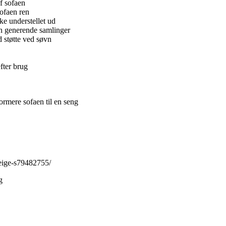
af sofaen
sofaen ren
ke understellet ud
n generende samlinger
 støtte ved søvn
fter brug
formere sofaen til en seng
beige-s79482755/
g