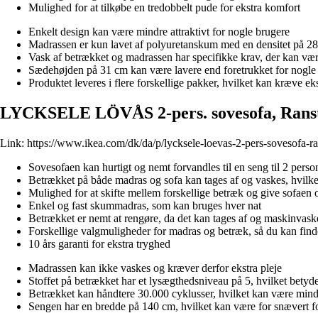
Mulighed for at tilkøbe en tredobbelt pude for ekstra komfort
Enkelt design kan være mindre attraktivt for nogle brugere
Madrassen er kun lavet af polyuretanskum med en densitet på 28 
Vask af betrækket og madrassen har specifikke krav, der kan vær
Sædehøjden på 31 cm kan være lavere end foretrukket for nogle
Produktet leveres i flere forskellige pakker, hvilket kan kræve 
LYCKSELE LÖVÅS 2-pers. sovesofa, Ranst
Link:
https://www.ikea.com/dk/da/p/lycksele-loevas-2-pers-sovesofa-r
Sovesofaen kan hurtigt og nemt forvandles til en seng til 2 perso
Betrækket på både madras og sofa kan tages af og vaskes, hvilket
Mulighed for at skifte mellem forskellige betræk og give sofaen
Enkel og fast skummadras, som kan bruges hver nat
Betrækket er nemt at rengøre, da det kan tages af og maskinvask
Forskellige valgmuligheder for madras og betræk, så du kan finde
10 års garanti for ekstra tryghed
Madrassen kan ikke vaskes og kræver derfor ekstra pleje
Stoffet på betrækket har et lysægthedsniveau på 5, hvilket betyder
Betrækket kan håndtere 30.000 cyklusser, hvilket kan være mind
Sengen har en bredde på 140 cm, hvilket kan være for snævert f