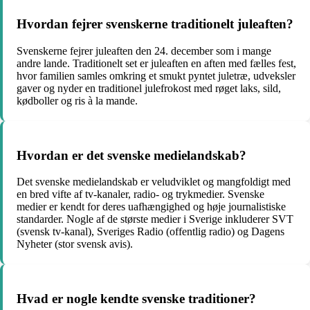
Hvordan fejrer svenskerne traditionelt juleaften?
Svenskerne fejrer juleaften den 24. december som i mange
andre lande. Traditionelt set er juleaften en aften med fælles fest,
hvor familien samles omkring et smukt pyntet juletræ, udveksler
gaver og nyder en traditionel julefrokost med røget laks, sild,
kødboller og ris à la mande.
Hvordan er det svenske medielandskab?
Det svenske medielandskab er veludviklet og mangfoldigt med
en bred vifte af tv-kanaler, radio- og trykmedier. Svenske
medier er kendt for deres uafhængighed og høje journalistiske
standarder. Nogle af de største medier i Sverige inkluderer SVT
(svensk tv-kanal), Sveriges Radio (offentlig radio) og Dagens
Nyheter (stor svensk avis).
Hvad er nogle kendte svenske traditioner?