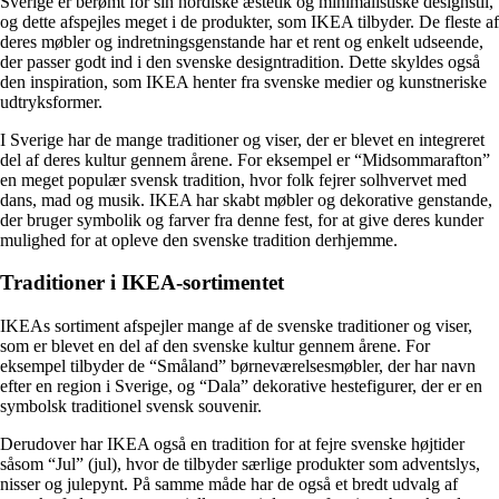
Sverige er berømt for sin nordiske æstetik og minimalistiske designstil,
og dette afspejles meget i de produkter, som IKEA tilbyder. De fleste af
deres møbler og indretningsgenstande har et rent og enkelt udseende,
der passer godt ind i den svenske designtradition. Dette skyldes også
den inspiration, som IKEA henter fra svenske medier og kunstneriske
udtryksformer.
I Sverige har de mange traditioner og viser, der er blevet en integreret
del af deres kultur gennem årene. For eksempel er “Midsommarafton”
en meget populær svensk tradition, hvor folk fejrer solhvervet med
dans, mad og musik. IKEA har skabt møbler og dekorative genstande,
der bruger symbolik og farver fra denne fest, for at give deres kunder
mulighed for at opleve den svenske tradition derhjemme.
Traditioner i IKEA-sortimentet
IKEAs sortiment afspejler mange af de svenske traditioner og viser,
som er blevet en del af den svenske kultur gennem årene. For
eksempel tilbyder de “Småland” børneværelsesmøbler, der har navn
efter en region i Sverige, og “Dala” dekorative hestefigurer, der er en
symbolsk traditionel svensk souvenir.
Derudover har IKEA også en tradition for at fejre svenske højtider
såsom “Jul” (jul), hvor de tilbyder særlige produkter som adventslys,
nisser og julepynt. På samme måde har de også et bredt udvalg af