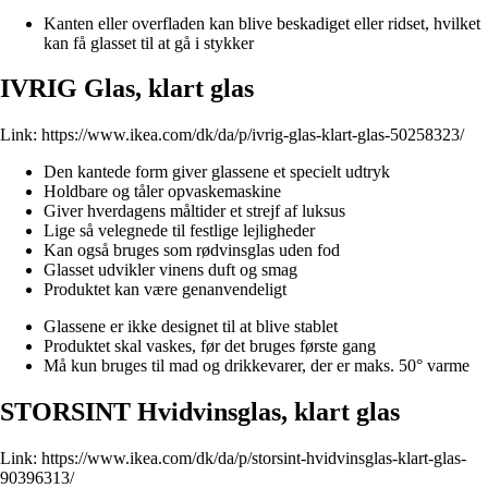
Kanten eller overfladen kan blive beskadiget eller ridset, hvilket
kan få glasset til at gå i stykker
IVRIG Glas, klart glas
Link:
https://www.ikea.com/dk/da/p/ivrig-glas-klart-glas-50258323/
Den kantede form giver glassene et specielt udtryk
Holdbare og tåler opvaskemaskine
Giver hverdagens måltider et strejf af luksus
Lige så velegnede til festlige lejligheder
Kan også bruges som rødvinsglas uden fod
Glasset udvikler vinens duft og smag
Produktet kan være genanvendeligt
Glassene er ikke designet til at blive stablet
Produktet skal vaskes, før det bruges første gang
Må kun bruges til mad og drikkevarer, der er maks. 50° varme
STORSINT Hvidvinsglas, klart glas
Link:
https://www.ikea.com/dk/da/p/storsint-hvidvinsglas-klart-glas-
90396313/