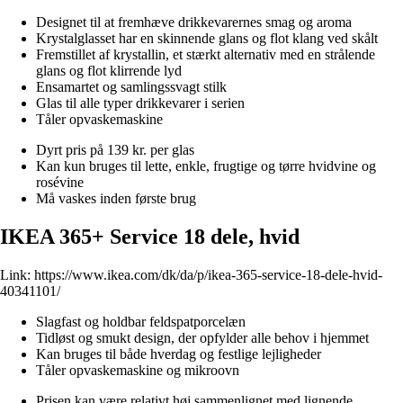
Designet til at fremhæve drikkevarernes smag og aroma
Krystalglasset har en skinnende glans og flot klang ved skålt
Fremstillet af krystallin, et stærkt alternativ med en strålende
glans og flot klirrende lyd
Ensamartet og samlingssvagt stilk
Glas til alle typer drikkevarer i serien
Tåler opvaskemaskine
Dyrt pris på 139 kr. per glas
Kan kun bruges til lette, enkle, frugtige og tørre hvidvine og
rosévine
Må vaskes inden første brug
IKEA 365+ Service 18 dele, hvid
Link:
https://www.ikea.com/dk/da/p/ikea-365-service-18-dele-hvid-
40341101/
Slagfast og holdbar feldspatporcelæn
Tidløst og smukt design, der opfylder alle behov i hjemmet
Kan bruges til både hverdag og festlige lejligheder
Tåler opvaskemaskine og mikroovn
Prisen kan være relativt høj sammenlignet med lignende