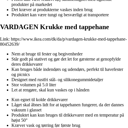
produkter på markedet
Det kræver at produkterne vaskes inden brug
Produktet kan være tungt og besværligt at transportere
VARDAGEN Krukke med tappehane
Link:
https://www.ikea.com/dk/da/p/vardagen-krukke-med-tappehane-
80452639/
Nem at bruge til fester og begivenheder
Står godt på stativet og gør det let for gæsterne at genopfylde
deres drikkevarer
Kan bruges både indendørs og udendørs, perfekt til havefester
og picnics
Designet med rustfri stål- og silikonegummidetaljer
Stor volumen på 5.0 liter
Let at rengøre, skal kun vaskes op i hånden
Kun egnet til kolde drikkevarer
Låget skal åbnes lidt for at tappehanen fungerer, da der dannes
vakuum i glasset
Produktet kan kun bruges til drikkevarer med en temperatur på
højst 50°
Kræver vask og tørring før første brug