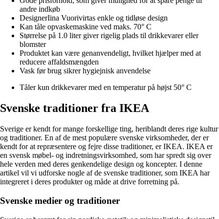
Gode prisforhold, som giver mulighed for at spare penge til
andre indkøb
DesignerIina Vuorivirtas enkle og tidløse design
Kan tåle opvaskemaskine ved maks. 70° C
Størrelse på 1.0 liter giver rigelig plads til drikkevarer eller
blomster
Produktet kan være genanvendeligt, hvilket hjælper med at
reducere affaldsmængden
Vask før brug sikrer hygiejnisk anvendelse
Tåler kun drikkevarer med en temperatur på højst 50° C
Svenske traditioner fra IKEA
Sverige er kendt for mange forskellige ting, heriblandt deres rige kultur
og traditioner. En af de mest populære svenske virksomheder, der er
kendt for at repræsentere og fejre disse traditioner, er IKEA. IKEA er
en svensk møbel- og indretningsvirksomhed, som har spredt sig over
hele verden med deres genkendelige design og koncepter. I denne
artikel vil vi udforske nogle af de svenske traditioner, som IKEA har
integreret i deres produkter og måde at drive forretning på.
Svenske medier og traditioner