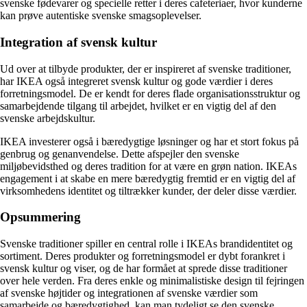
svenske fødevarer og specielle retter i deres cafeteriaer, hvor kunderne
kan prøve autentiske svenske smagsoplevelser.
Integration af svensk kultur
Ud over at tilbyde produkter, der er inspireret af svenske traditioner,
har IKEA også integreret svensk kultur og gode værdier i deres
forretningsmodel. De er kendt for deres flade organisationsstruktur og
samarbejdende tilgang til arbejdet, hvilket er en vigtig del af den
svenske arbejdskultur.
IKEA investerer også i bæredygtige løsninger og har et stort fokus på
genbrug og genanvendelse. Dette afspejler den svenske
miljøbevidsthed og deres tradition for at være en grøn nation. IKEAs
engagement i at skabe en mere bæredygtig fremtid er en vigtig del af
virksomhedens identitet og tiltrækker kunder, der deler disse værdier.
Opsummering
Svenske traditioner spiller en central rolle i IKEAs brandidentitet og
sortiment. Deres produkter og forretningsmodel er dybt forankret i
svensk kultur og viser, og de har formået at sprede disse traditioner
over hele verden. Fra deres enkle og minimalistiske design til fejringen
af svenske højtider og integrationen af svenske værdier som
samarbejde og bæredygtighed, kan man tydeligt se den svenske