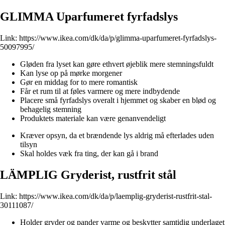
GLIMMA Uparfumeret fyrfadslys
Link:
https://www.ikea.com/dk/da/p/glimma-uparfumeret-fyrfadslys-
50097995/
Gløden fra lyset kan gøre ethvert øjeblik mere stemningsfuldt
Kan lyse op på mørke morgener
Gør en middag for to mere romantisk
Får et rum til at føles varmere og mere indbydende
Placere små fyrfadslys overalt i hjemmet og skaber en blød og
behagelig stemning
Produktets materiale kan være genanvendeligt
Kræver opsyn, da et brændende lys aldrig må efterlades uden
tilsyn
Skal holdes væk fra ting, der kan gå i brand
LÄMPLIG Gryderist, rustfrit stål
Link:
https://www.ikea.com/dk/da/p/laemplig-gryderist-rustfrit-stal-
30111087/
Holder gryder og pander varme og beskytter samtidig underlaget