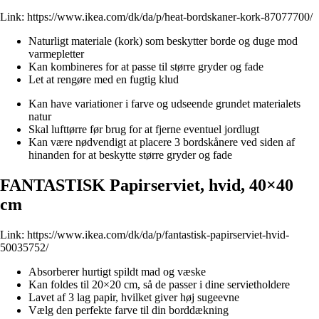
Link:
https://www.ikea.com/dk/da/p/heat-bordskaner-kork-87077700/
Naturligt materiale (kork) som beskytter borde og duge mod
varmepletter
Kan kombineres for at passe til større gryder og fade
Let at rengøre med en fugtig klud
Kan have variationer i farve og udseende grundet materialets
natur
Skal lufttørre før brug for at fjerne eventuel jordlugt
Kan være nødvendigt at placere 3 bordskånere ved siden af
hinanden for at beskytte større gryder og fade
FANTASTISK Papirserviet, hvid, 40×40
cm
Link:
https://www.ikea.com/dk/da/p/fantastisk-papirserviet-hvid-
50035752/
Absorberer hurtigt spildt mad og væske
Kan foldes til 20×20 cm, så de passer i dine servietholdere
Lavet af 3 lag papir, hvilket giver høj sugeevne
Vælg den perfekte farve til din borddækning