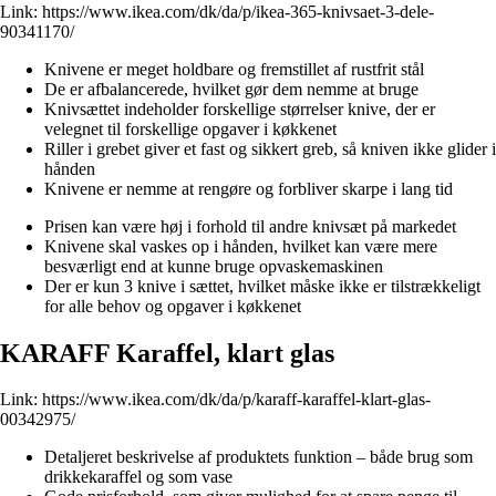
Link:
https://www.ikea.com/dk/da/p/ikea-365-knivsaet-3-dele-
90341170/
Knivene er meget holdbare og fremstillet af rustfrit stål
De er afbalancerede, hvilket gør dem nemme at bruge
Knivsættet indeholder forskellige størrelser knive, der er
velegnet til forskellige opgaver i køkkenet
Riller i grebet giver et fast og sikkert greb, så kniven ikke glider i
hånden
Knivene er nemme at rengøre og forbliver skarpe i lang tid
Prisen kan være høj i forhold til andre knivsæt på markedet
Knivene skal vaskes op i hånden, hvilket kan være mere
besværligt end at kunne bruge opvaskemaskinen
Der er kun 3 knive i sættet, hvilket måske ikke er tilstrækkeligt
for alle behov og opgaver i køkkenet
KARAFF Karaffel, klart glas
Link:
https://www.ikea.com/dk/da/p/karaff-karaffel-klart-glas-
00342975/
Detaljeret beskrivelse af produktets funktion – både brug som
drikkekaraffel og som vase