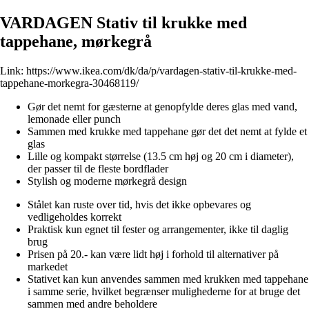
VARDAGEN Stativ til krukke med
tappehane, mørkegrå
Link:
https://www.ikea.com/dk/da/p/vardagen-stativ-til-krukke-med-
tappehane-morkegra-30468119/
Gør det nemt for gæsterne at genopfylde deres glas med vand,
lemonade eller punch
Sammen med krukke med tappehane gør det det nemt at fylde et
glas
Lille og kompakt størrelse (13.5 cm høj og 20 cm i diameter),
der passer til de fleste bordflader
Stylish og moderne mørkegrå design
Stålet kan ruste over tid, hvis det ikke opbevares og
vedligeholdes korrekt
Praktisk kun egnet til fester og arrangementer, ikke til daglig
brug
Prisen på 20.- kan være lidt høj i forhold til alternativer på
markedet
Stativet kan kun anvendes sammen med krukken med tappehane
i samme serie, hvilket begrænser mulighederne for at bruge det
sammen med andre beholdere