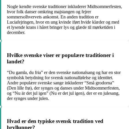
Nogle kendte svenske traditioner inkluderer Midtsommerfesten,
hvor folk danser omkring majstangen og fejrer
sommersolhvervets ankomst. En anden tradition er
Luciafejringen, hvor en ung kvinde iført hvide klæder og med
et lysende krans i håret bringer lys og glæde til mørketiden i
december.
Hvilke svenske viser er populære traditioner i
landet?
“Du gamla, du fria” er den svenske nationalsang og har en stor
symbolsk betydning for svensk nationalfølelse og identitet.
Andre populære svenske sange inkluderer “Små grodorna”
(Den lille frø), der synges og danses under Midtsommerfesten,
og “Nu är det jul igen” (Nu er det jul igen), der er en julesang,
der synges under julen.
Hvad er den typiske svensk tradition ved
bryllupper?