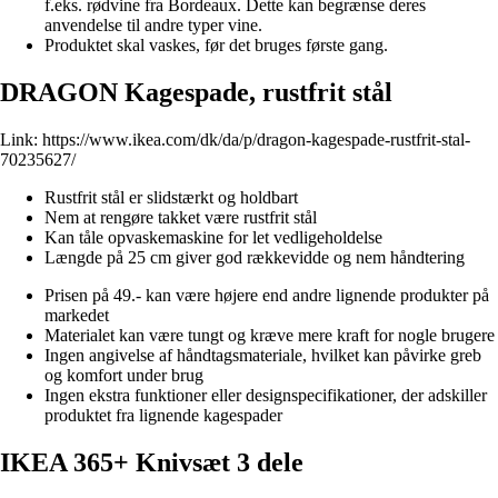
f.eks. rødvine fra Bordeaux. Dette kan begrænse deres
anvendelse til andre typer vine.
Produktet skal vaskes, før det bruges første gang.
DRAGON Kagespade, rustfrit stål
Link:
https://www.ikea.com/dk/da/p/dragon-kagespade-rustfrit-stal-
70235627/
Rustfrit stål er slidstærkt og holdbart
Nem at rengøre takket være rustfrit stål
Kan tåle opvaskemaskine for let vedligeholdelse
Længde på 25 cm giver god rækkevidde og nem håndtering
Prisen på 49.- kan være højere end andre lignende produkter på
markedet
Materialet kan være tungt og kræve mere kraft for nogle brugere
Ingen angivelse af håndtagsmateriale, hvilket kan påvirke greb
og komfort under brug
Ingen ekstra funktioner eller designspecifikationer, der adskiller
produktet fra lignende kagespader
IKEA 365+ Knivsæt 3 dele