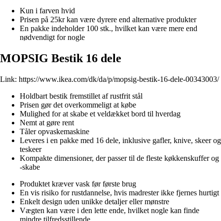
Kun i farven hvid
Prisen på 25kr kan være dyrere end alternative produkter
En pakke indeholder 100 stk., hvilket kan være mere end
nødvendigt for nogle
MOPSIG Bestik 16 dele
Link:
https://www.ikea.com/dk/da/p/mopsig-bestik-16-dele-00343003/
Holdbart bestik fremstillet af rustfrit stål
Prisen gør det overkommeligt at købe
Mulighed for at skabe et veldækket bord til hverdag
Nemt at gøre rent
Tåler opvaskemaskine
Leveres i en pakke med 16 dele, inklusive gafler, knive, skeer og
teskeer
Kompakte dimensioner, der passer til de fleste køkkenskuffer og
-skabe
Produktet kræver vask før første brug
En vis risiko for rustdannelse, hvis madrester ikke fjernes hurtigt
Enkelt design uden unikke detaljer eller mønstre
Vægten kan være i den lette ende, hvilket nogle kan finde
mindre tilfredsstillende