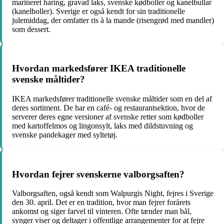
marineret haring, gravad laks, svenske kødboller og kanelbullar
(kanelboller). Sverige er også kendt for sin traditionelle
julemiddag, der omfatter ris à la mande (risengrød med mandler)
som dessert.
Hvordan markedsfører IKEA traditionelle
svenske måltider?
IKEA markedsfører traditionelle svenske måltider som en del af
deres sortiment. De har en café- og restaurantsektion, hvor de
serverer deres egne versioner af svenske retter som kødboller
med kartoffelmos og lingonsylt, laks med dildstuvning og
svenske pandekager med syltetøj.
Hvordan fejrer svenskerne valborgsaften?
Valborgsaften, også kendt som Walpurgis Night, fejres i Sverige
den 30. april. Det er en tradition, hvor man fejrer forårets
ankomst og siger farvel til vinteren. Ofte tænder man bål,
synger viser og deltager i offentlige arrangementer for at fejre