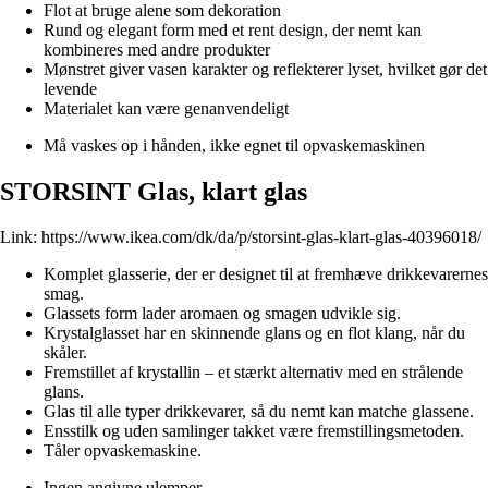
Flot at bruge alene som dekoration
Rund og elegant form med et rent design, der nemt kan
kombineres med andre produkter
Mønstret giver vasen karakter og reflekterer lyset, hvilket gør det
levende
Materialet kan være genanvendeligt
Må vaskes op i hånden, ikke egnet til opvaskemaskinen
STORSINT Glas, klart glas
Link:
https://www.ikea.com/dk/da/p/storsint-glas-klart-glas-40396018/
Komplet glasserie, der er designet til at fremhæve drikkevarernes
smag.
Glassets form lader aromaen og smagen udvikle sig.
Krystalglasset har en skinnende glans og en flot klang, når du
skåler.
Fremstillet af krystallin – et stærkt alternativ med en strålende
glans.
Glas til alle typer drikkevarer, så du nemt kan matche glassene.
Ensstilk og uden samlinger takket være fremstillingsmetoden.
Tåler opvaskemaskine.
Ingen angivne ulemper.