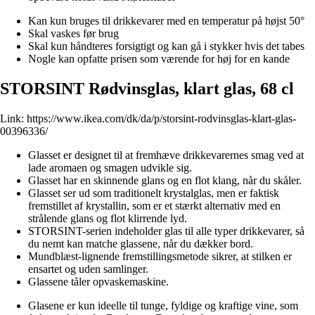
Kan kun bruges til drikkevarer med en temperatur på højst 50°
Skal vaskes før brug
Skal kun håndteres forsigtigt og kan gå i stykker hvis det tabes
Nogle kan opfatte prisen som værende for høj for en kande
STORSINT Rødvinsglas, klart glas, 68 cl
Link:
https://www.ikea.com/dk/da/p/storsint-rodvinsglas-klart-glas-
00396336/
Glasset er designet til at fremhæve drikkevarernes smag ved at
lade aromaen og smagen udvikle sig.
Glasset har en skinnende glans og en flot klang, når du skåler.
Glasset ser ud som traditionelt krystalglas, men er faktisk
fremstillet af krystallin, som er et stærkt alternativ med en
strålende glans og flot klirrende lyd.
STORSINT-serien indeholder glas til alle typer drikkevarer, så
du nemt kan matche glassene, når du dækker bord.
Mundblæst-lignende fremstillingsmetode sikrer, at stilken er
ensartet og uden samlinger.
Glassene tåler opvaskemaskine.
Glasene er kun ideelle til tunge, fyldige og kraftige vine, som