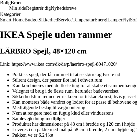
Bolig
Broen
Min side
Registrér dig
Nyhedsbreve
Kategorier
Smart Home
Budget
Sikkerhed
Service
Temperatur
Energi
Lamper
Flyt
Sof
IKEA Spejle uden rammer
LÄRBRO Spejl, 48×120 cm
Link:
https://www.ikea.com/dk/da/p/laerbro-spejl-80471020/
Praktisk spejl, der får rummet til at se større og lysere ud
Stilrent design, der passer flot ind i ethvert rum
Kan kombineres med de fleste ting for at skabe et sammenhæng
Velegnet til brug i de fleste rum, herunder badeværelset
Sikkerhedsfilm reducerer risikoen for tilskadekomst, hvis glasset 
Kan monteres både vandret og lodret for at passe til behovene 
Medfølgende beslag til vægmontering
Nem at rengøre med en fugtig klud eller vinduesrens
Samlevejledning medfølger
Produktet har dimensioner på 48 cm i bredde og 120 cm i højde
Leveres i en pakke med mål på 58 cm i bredde, 2 cm i højde og
Pakken vejer 6.24 kg