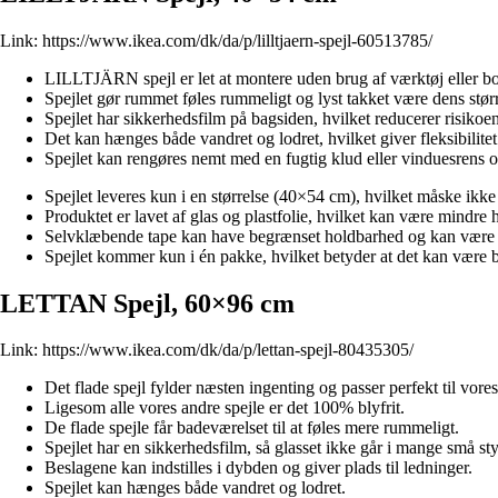
Link:
https://www.ikea.com/dk/da/p/lilltjaern-spejl-60513785/
LILLTJÄRN spejl er let at montere uden brug af værktøj eller bor
Spejlet gør rummet føles rummeligt og lyst takket være dens stør
Spejlet har sikkerhedsfilm på bagsiden, hvilket reducerer risikoen 
Det kan hænges både vandret og lodret, hvilket giver fleksibilitet
Spejlet kan rengøres nemt med en fugtig klud eller vinduesrens og
Spejlet leveres kun i en størrelse (40×54 cm), hvilket måske ikke 
Produktet er lavet af glas og plastfolie, hvilket kan være mindre
Selvklæbende tape kan have begrænset holdbarhed og kan være van
Spejlet kommer kun i én pakke, hvilket betyder at det kan være bes
LETTAN Spejl, 60×96 cm
Link:
https://www.ikea.com/dk/da/p/lettan-spejl-80435305/
Det flade spejl fylder næsten ingenting og passer perfekt til vores
Ligesom alle vores andre spejle er det 100% blyfrit.
De flade spejle får badeværelset til at føles mere rummeligt.
Spejlet har en sikkerhedsfilm, så glasset ikke går i mange små s
Beslagene kan indstilles i dybden og giver plads til ledninger.
Spejlet kan hænges både vandret og lodret.