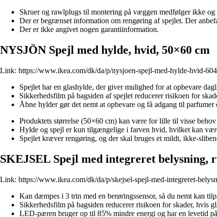
Skruer og rawlplugs til montering på væggen medfølger ikke og 
Der er begrænset information om rengøring af spejlet. Der anbefal
Der er ikke angivet nogen garantiinformation.
NYSJÖN Spejl med hylde, hvid, 50×60 cm
Link:
https://www.ikea.com/dk/da/p/nysjoen-spejl-med-hylde-hvid-60
Spejlet har en glashylde, der giver mulighed for at opbevare dagl
Sikkerhedsfilm på bagsiden af spejlet reducerer risikoen for skade
Åbne hylder gør det nemt at opbevare og få adgang til parfumer e
Produktets størrelse (50×60 cm) kan være for lille til visse behov e
Hylde og spejl er kun tilgængelige i farven hvid, hvilket kan være
Spejlet kræver rengøring, og der skal bruges et mildt, ikke-slibe
SKEJSEL Spejl med integreret belysning, 
Link:
https://www.ikea.com/dk/da/p/skejsel-spejl-med-integreret-bel
Kan dæmpes i 3 trin med en berøringssensor, så du nemt kan tilpa
Sikkerhedsfilm på bagsiden reducerer risikoen for skader, hvis gla
LED-pæren bruger op til 85% mindre energi og har en levetid på 