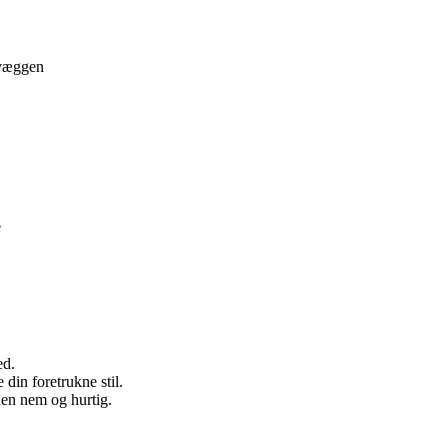
 væggen
e
ed.
din foretrukne stil.
nen nem og hurtig.