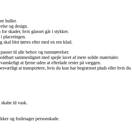
e huller.
relse og design.
for skader, hvis glasset går i stykker.
 i placeringen.
 skal blot tørres efter med en ren klud.
passer til alle behov og rumstørrelser.
 holdbart sammenlignet med spejle lavet af mere solide materialer.
skeligt at fjerne uden at efterlade rester på væggen.
værligt at transportere, hvis du kun har begrænset plads eller hvis du b
 skabe til vask.
tykker og forårsager personskade.