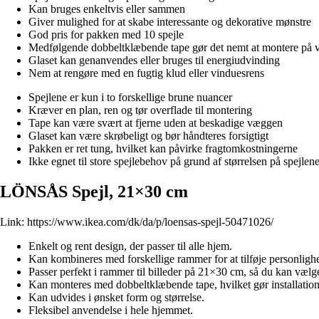
Kan bruges enkeltvis eller sammen
Giver mulighed for at skabe interessante og dekorative mønstre
God pris for pakken med 10 spejle
Medfølgende dobbeltklæbende tape gør det nemt at montere på
Glaset kan genanvendes eller bruges til energiudvinding
Nem at rengøre med en fugtig klud eller vinduesrens
Spejlene er kun i to forskellige brune nuancer
Kræver en plan, ren og tør overflade til montering
Tape kan være svært at fjerne uden at beskadige væggen
Glaset kan være skrøbeligt og bør håndteres forsigtigt
Pakken er ret tung, hvilket kan påvirke fragtomkostningerne
Ikke egnet til store spejlebehov på grund af størrelsen på spejlen
LÖNSÅS Spejl, 21×30 cm
Link:
https://www.ikea.com/dk/da/p/loensas-spejl-50471026/
Enkelt og rent design, der passer til alle hjem.
Kan kombineres med forskellige rammer for at tilføje personligh
Passer perfekt i rammer til billeder på 21×30 cm, så du kan vælge 
Kan monteres med dobbeltklæbende tape, hvilket gør installatio
Kan udvides i ønsket form og størrelse.
Fleksibel anvendelse i hele hjemmet.