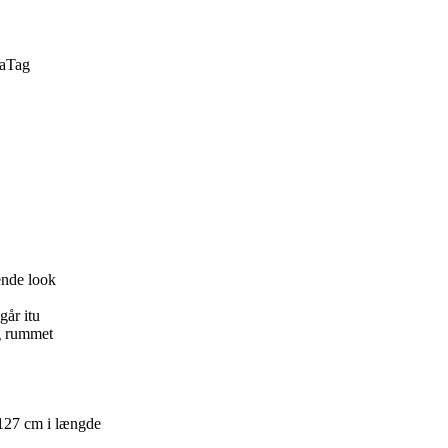
a
Tag
ende look
går itu
og rummet
 127 cm i længde