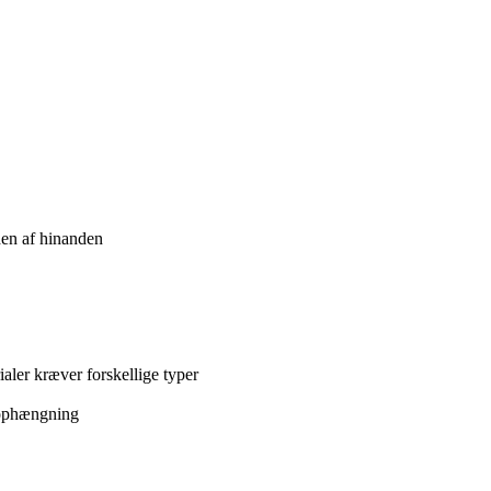
den af hinanden
aler kræver forskellige typer
d ophængning