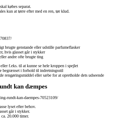
skal købes separat.
es kun at tørre efter med en ren, tør klud.
470837/
igt brugte genstande eller udstille parfumeflasker
r, hvis glasset går i stykker
ller andre ofte brugte ting
ller f.eks. til at kunne se hele kroppen i spejlet
 begrænset i forhold til indretningsstil
nde rengøringsmiddel eller sæbe for at opretholde dets udseende
rundt kan dæmpes
ysning-rundt-kan-daempes-70523109/
sse lyset efter behov.
sset går i stykker.
ca. 20.000 timer.