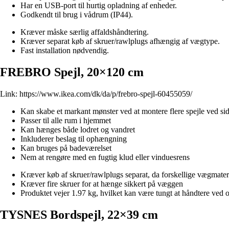
Har en USB-port til hurtig opladning af enheder.
Godkendt til brug i vådrum (IP44).
Kræver måske særlig affaldshåndtering.
Kræver separat køb af skruer/rawlplugs afhængig af vægtype.
Fast installation nødvendig.
FREBRO Spejl, 20×120 cm
Link:
https://www.ikea.com/dk/da/p/frebro-spejl-60455059/
Kan skabe et markant mønster ved at montere flere spejle ved si
Passer til alle rum i hjemmet
Kan hænges både lodret og vandret
Inkluderer beslag til ophængning
Kan bruges på badeværelset
Nem at rengøre med en fugtig klud eller vinduesrens
Kræver køb af skruer/rawlplugs separat, da forskellige vægmateri
Kræver fire skruer for at hænge sikkert på væggen
Produktet vejer 1.97 kg, hvilket kan være tungt at håndtere ve
TYSNES Bordspejl, 22×39 cm