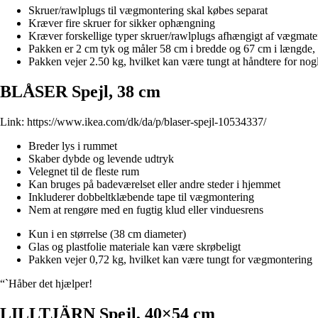
Skruer/rawlplugs til vægmontering skal købes separat
Kræver fire skruer for sikker ophængning
Kræver forskellige typer skruer/rawlplugs afhængigt af vægmater
Pakken er 2 cm tyk og måler 58 cm i bredde og 67 cm i længde, 
Pakken vejer 2.50 kg, hvilket kan være tungt at håndtere for nog
BLÅSER Spejl, 38 cm
Link:
https://www.ikea.com/dk/da/p/blaser-spejl-10534337/
Breder lys i rummet
Skaber dybde og levende udtryk
Velegnet til de fleste rum
Kan bruges på badeværelset eller andre steder i hjemmet
Inkluderer dobbeltklæbende tape til vægmontering
Nem at rengøre med en fugtig klud eller vinduesrens
Kun i en størrelse (38 cm diameter)
Glas og plastfolie materiale kan være skrøbeligt
Pakken vejer 0,72 kg, hvilket kan være tungt for vægmontering
“`Håber det hjælper!
LILLTJÄRN Spejl, 40×54 cm