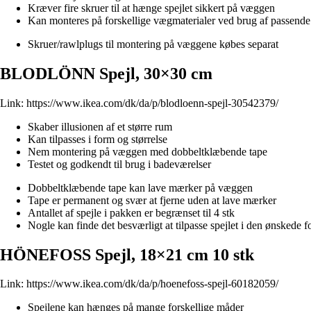
Kræver fire skruer til at hænge spejlet sikkert på væggen
Kan monteres på forskellige vægmaterialer ved brug af passende 
Skruer/rawlplugs til montering på væggene købes separat
BLODLÖNN Spejl, 30×30 cm
Link:
https://www.ikea.com/dk/da/p/blodloenn-spejl-30542379/
Skaber illusionen af et større rum
Kan tilpasses i form og størrelse
Nem montering på væggen med dobbeltklæbende tape
Testet og godkendt til brug i badeværelser
Dobbeltklæbende tape kan lave mærker på væggen
Tape er permanent og svær at fjerne uden at lave mærker
Antallet af spejle i pakken er begrænset til 4 stk
Nogle kan finde det besværligt at tilpasse spejlet i den ønskede f
HÖNEFOSS Spejl, 18×21 cm 10 stk
Link:
https://www.ikea.com/dk/da/p/hoenefoss-spejl-60182059/
Spejlene kan hænges på mange forskellige måder