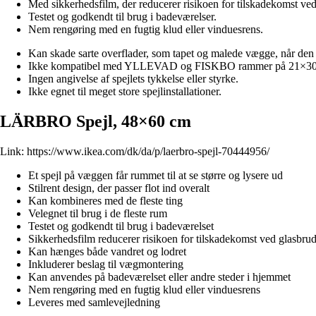
Med sikkerhedsfilm, der reducerer risikoen for tilskadekomst ved
Testet og godkendt til brug i badeværelser.
Nem rengøring med en fugtig klud eller vinduesrens.
Kan skade sarte overflader, som tapet og malede vægge, når den
Ikke kompatibel med YLLEVAD og FISKBO rammer på 21×30
Ingen angivelse af spejlets tykkelse eller styrke.
Ikke egnet til meget store spejlinstallationer.
LÄRBRO Spejl, 48×60 cm
Link:
https://www.ikea.com/dk/da/p/laerbro-spejl-70444956/
Et spejl på væggen får rummet til at se større og lysere ud
Stilrent design, der passer flot ind overalt
Kan kombineres med de fleste ting
Velegnet til brug i de fleste rum
Testet og godkendt til brug i badeværelset
Sikkerhedsfilm reducerer risikoen for tilskadekomst ved glasbru
Kan hænges både vandret og lodret
Inkluderer beslag til vægmontering
Kan anvendes på badeværelset eller andre steder i hjemmet
Nem rengøring med en fugtig klud eller vinduesrens
Leveres med samlevejledning