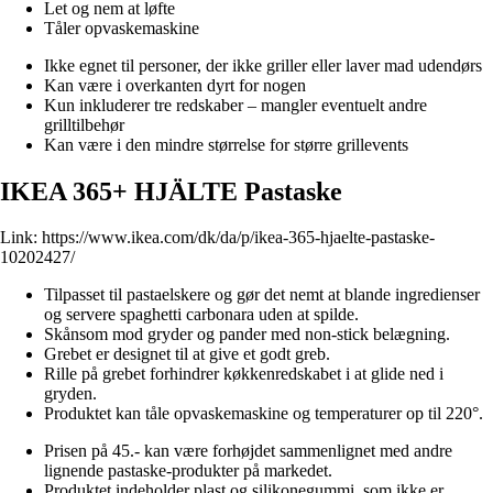
Let og nem at løfte
Tåler opvaskemaskine
Ikke egnet til personer, der ikke griller eller laver mad udendørs
Kan være i overkanten dyrt for nogen
Kun inkluderer tre redskaber – mangler eventuelt andre
grilltilbehør
Kan være i den mindre størrelse for større grillevents
IKEA 365+ HJÄLTE Pastaske
Link:
https://www.ikea.com/dk/da/p/ikea-365-hjaelte-pastaske-
10202427/
Tilpasset til pastaelskere og gør det nemt at blande ingredienser
og servere spaghetti carbonara uden at spilde.
Skånsom mod gryder og pander med non-stick belægning.
Grebet er designet til at give et godt greb.
Rille på grebet forhindrer køkkenredskabet i at glide ned i
gryden.
Produktet kan tåle opvaskemaskine og temperaturer op til 220°.
Prisen på 45.- kan være forhøjdet sammenlignet med andre
lignende pastaske-produkter på markedet.
Produktet indeholder plast og silikonegummi, som ikke er