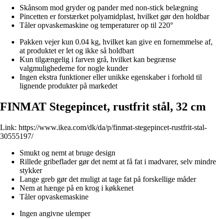
Skånsom mod gryder og pander med non-stick belægning
Pincetten er forstærket polyamidplast, hvilket gør den holdbar
Tåler opvaskemaskine og temperaturer op til 220°
Pakken vejer kun 0.04 kg, hvilket kan give en fornemmelse af,
at produktet er let og ikke så holdbart
Kun tilgængelig i farven grå, hvilket kan begrænse
valgmulighederne for nogle kunder
Ingen ekstra funktioner eller unikke egenskaber i forhold til
lignende produkter på markedet
FINMAT Stegepincet, rustfrit stål, 32 cm
Link:
https://www.ikea.com/dk/da/p/finmat-stegepincet-rustfrit-stal-
30555197/
Smukt og nemt at bruge design
Rillede gribeflader gør det nemt at få fat i madvarer, selv mindre
stykker
Lange greb gør det muligt at tage fat på forskellige måder
Nem at hænge på en krog i køkkenet
Tåler opvaskemaskine
Ingen angivne ulemper