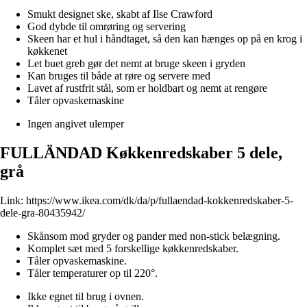
Smukt designet ske, skabt af Ilse Crawford
God dybde til omrøring og servering
Skeen har et hul i håndtaget, så den kan hænges op på en krog i
køkkenet
Let buet greb gør det nemt at bruge skeen i gryden
Kan bruges til både at røre og servere med
Lavet af rustfrit stål, som er holdbart og nemt at rengøre
Tåler opvaskemaskine
Ingen angivet ulemper
FULLÄNDAD Køkkenredskaber 5 dele,
grå
Link:
https://www.ikea.com/dk/da/p/fullaendad-kokkenredskaber-5-
dele-gra-80435942/
Skånsom mod gryder og pander med non-stick belægning.
Komplet sæt med 5 forskellige køkkenredskaber.
Tåler opvaskemaskine.
Tåler temperaturer op til 220°.
Ikke egnet til brug i ovnen.