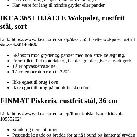
Kan være for lang til mindre gryder eller pander
IKEA 365+ HJÄLTE Wokpalet, rustfrit
stål, sort
Link:
https://www.ikea.com/dk/da/p/ikea-365-hjaelte-wokpalet-rustfrit-
stal-sort-50149466/
Skånsom mod gryder og pander med non-stick belægning.
Fremstillet af et materiale og i et design, der giver et godt greb.
Tåler opvaskemaskine.
Tåler temperaturer op til 220°.
Ikke egnet til brug i ovn.
Ikke egnet til brug på induktionskomfur.
FINMAT Piskeris, rustfrit stål, 36 cm
Link:
https://www.ikea.com/dk/da/p/finmat-piskeris-rustfrit-stal-
10555202/
Smukt og nemt at bruge
Passende længde og bredde for at nå i bund og kanter af gryden