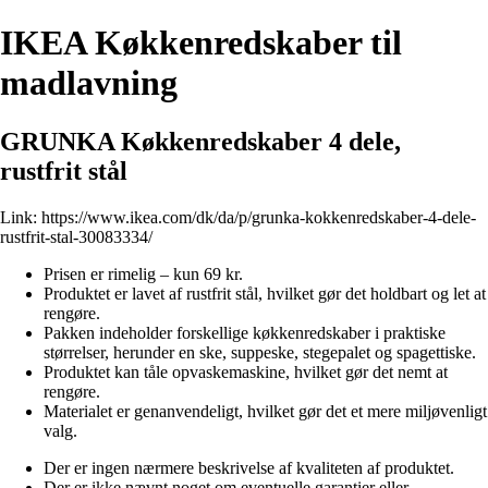
IKEA Køkkenredskaber til
madlavning
GRUNKA Køkkenredskaber 4 dele,
rustfrit stål
Link:
https://www.ikea.com/dk/da/p/grunka-kokkenredskaber-4-dele-
rustfrit-stal-30083334/
Prisen er rimelig – kun 69 kr.
Produktet er lavet af rustfrit stål, hvilket gør det holdbart og let at
rengøre.
Pakken indeholder forskellige køkkenredskaber i praktiske
størrelser, herunder en ske, suppeske, stegepalet og spagettiske.
Produktet kan tåle opvaskemaskine, hvilket gør det nemt at
rengøre.
Materialet er genanvendeligt, hvilket gør det et mere miljøvenligt
valg.
Der er ingen nærmere beskrivelse af kvaliteten af produktet.
Der er ikke nævnt noget om eventuelle garantier eller