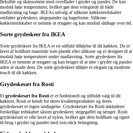
fleksible og skånsomme mod overflader i gryder og pander. De kan
modstå høje temperaturer, hvilket gør dem velegnede til både
madlavning og bage. IKEAs udvalg af silikone køkkenredskaber
omfatter grydeskeer, stegepander og bageforme. Silikone
køkkenredskaber er nemme at rengøre og kan modstå slidtage over tid.
Sorte grydeskeer fra IKEA
Sorte grydeskeer fra IKEA er en stilfuld tilføjelse til dit køkken. De er
lavet af holdbart materiale som plastik eller silikone og er designet til at
modstå høje temperaturer under madlavning. Sorte grydeskeer fra
IKEA er nemme at rengøre og kan bruges til at røre i gryder og pander
uden at skade dem. De sorte grydeskeer tilføjer et elegant og moderne
touch til dit køkken.
Grydeskesæt fra Rosti
Et
grydeskesæt fra Rosti
er et funktionelt og stilfuldt valg til dit
køkken. Rosti er kendt for deres kvalitetsprodukter og deres
grydeskesæt er ingen undtagelse. Grydeskesæt fra Rosti inkluderer
forskellige redskaber såsom grydeskeer, stegegaffel og tænger. Rosti
grydeskesæt er ofte lavet af nylon, hvilket gør dem holdbare og egnet
til brug i gryder og pander med non-stick belægning.