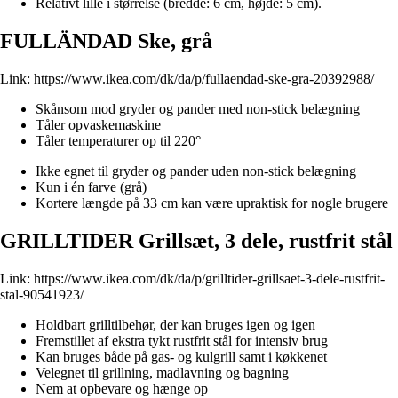
Relativt lille i størrelse (bredde: 6 cm, højde: 5 cm).
FULLÄNDAD Ske, grå
Link:
https://www.ikea.com/dk/da/p/fullaendad-ske-gra-20392988/
Skånsom mod gryder og pander med non-stick belægning
Tåler opvaskemaskine
Tåler temperaturer op til 220°
Ikke egnet til gryder og pander uden non-stick belægning
Kun i én farve (grå)
Kortere længde på 33 cm kan være upraktisk for nogle brugere
GRILLTIDER Grillsæt, 3 dele, rustfrit stål
Link:
https://www.ikea.com/dk/da/p/grilltider-grillsaet-3-dele-rustfrit-
stal-90541923/
Holdbart grilltilbehør, der kan bruges igen og igen
Fremstillet af ekstra tykt rustfrit stål for intensiv brug
Kan bruges både på gas- og kulgrill samt i køkkenet
Velegnet til grillning, madlavning og bagning
Nem at opbevare og hænge op