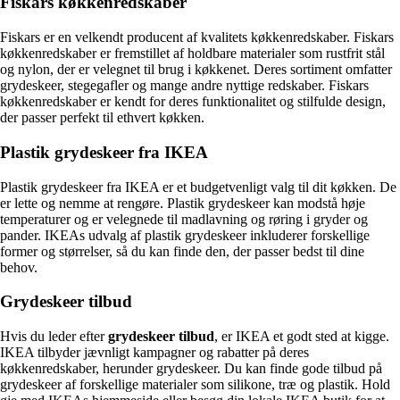
Fiskars køkkenredskaber
Fiskars er en velkendt producent af kvalitets køkkenredskaber. Fiskars
køkkenredskaber er fremstillet af holdbare materialer som rustfrit stål
og nylon, der er velegnet til brug i køkkenet. Deres sortiment omfatter
grydeskeer, stegegafler og mange andre nyttige redskaber. Fiskars
køkkenredskaber er kendt for deres funktionalitet og stilfulde design,
der passer perfekt til ethvert køkken.
Plastik grydeskeer fra IKEA
Plastik grydeskeer fra IKEA er et budgetvenligt valg til dit køkken. De
er lette og nemme at rengøre. Plastik grydeskeer kan modstå høje
temperaturer og er velegnede til madlavning og røring i gryder og
pander. IKEAs udvalg af plastik grydeskeer inkluderer forskellige
former og størrelser, så du kan finde den, der passer bedst til dine
behov.
Grydeskeer tilbud
Hvis du leder efter
grydeskeer tilbud
, er IKEA et godt sted at kigge.
IKEA tilbyder jævnligt kampagner og rabatter på deres
køkkenredskaber, herunder grydeskeer. Du kan finde gode tilbud på
grydeskeer af forskellige materialer som silikone, træ og plastik. Hold