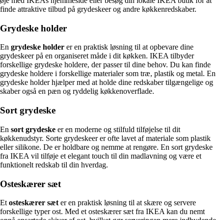
øje med IKEAs hjemmeside eller besøg din lokale IKEA butik for at
finde attraktive tilbud på grydeskeer og andre køkkenredskaber.
Grydeske holder
En
grydeske holder
er en praktisk løsning til at opbevare dine
grydeskeer på en organiseret måde i dit køkken. IKEA tilbyder
forskellige grydeske holdere, der passer til dine behov. Du kan finde
grydeske holdere i forskellige materialer som træ, plastik og metal. En
grydeske holder hjælper med at holde dine redskaber tilgængelige og
skaber også en pæn og ryddelig køkkenoverflade.
Sort grydeske
En
sort grydeske
er en moderne og stilfuld tilføjelse til dit
køkkenudstyr. Sorte grydeskeer er ofte lavet af materiale som plastik
eller silikone. De er holdbare og nemme at rengøre. En sort grydeske
fra IKEA vil tilføje et elegant touch til din madlavning og være et
funktionelt redskab til din hverdag.
Osteskærer sæt
Et
osteskærer sæt
er en praktisk løsning til at skære og servere
forskellige typer ost. Med et osteskærer sæt fra IKEA kan du nemt