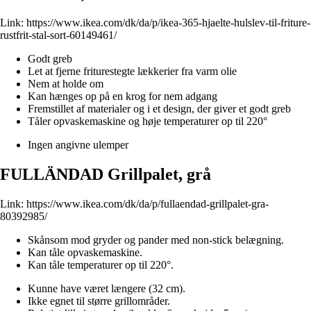
Link:
https://www.ikea.com/dk/da/p/ikea-365-hjaelte-hulslev-til-friture-
rustfrit-stal-sort-60149461/
Godt greb
Let at fjerne friturestegte lækkerier fra varm olie
Nem at holde om
Kan hænges op på en krog for nem adgang
Fremstillet af materialer og i et design, der giver et godt greb
Tåler opvaskemaskine og høje temperaturer op til 220°
Ingen angivne ulemper
FULLÄNDAD Grillpalet, grå
Link:
https://www.ikea.com/dk/da/p/fullaendad-grillpalet-gra-
80392985/
Skånsom mod gryder og pander med non-stick belægning.
Kan tåle opvaskemaskine.
Kan tåle temperaturer op til 220°.
Kunne have været længere (32 cm).
Ikke egnet til større grillområder.