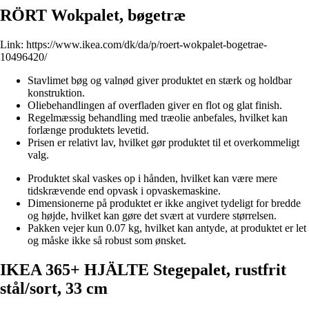
RÖRT Wokpalet, bøgetræ
Link:
https://www.ikea.com/dk/da/p/roert-wokpalet-bogetrae-
10496420/
Stavlimet bøg og valnød giver produktet en stærk og holdbar
konstruktion.
Oliebehandlingen af overfladen giver en flot og glat finish.
Regelmæssig behandling med træolie anbefales, hvilket kan
forlænge produktets levetid.
Prisen er relativt lav, hvilket gør produktet til et overkommeligt
valg.
Produktet skal vaskes op i hånden, hvilket kan være mere
tidskrævende end opvask i opvaskemaskine.
Dimensionerne på produktet er ikke angivet tydeligt for bredde
og højde, hvilket kan gøre det svært at vurdere størrelsen.
Pakken vejer kun 0.07 kg, hvilket kan antyde, at produktet er let
og måske ikke så robust som ønsket.
IKEA 365+ HJÄLTE Stegepalet, rustfrit
stål/sort, 33 cm