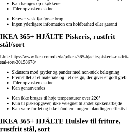
Kan hænges op i køkkenet
Tåler opvaskemaskine
Kræver vask før første brug
Ingen yderligere information om holdbarhed eller garanti
IKEA 365+ HJÄLTE Piskeris, rustfrit
stål/sort
Link:
https://www.ikea.com/dk/da/p/ikea-365-hjaelte-piskeris-rustfrit-
stal-sort-30158678/
Skånsom mod gryder og pander med non-stick belægning
Fremstillet af et materiale og i et design, der giver et godt greb
Tåler opvaskemaskine
Kan genanvendes
Kan ikke bruges til høje temperaturer over 220°
Kun til piskeopgaver, ikke velegnet til andet køkkenarbejde
Kan være for let og ikke håndtere tungere blandinger effektivt
IKEA 365+ HJÄLTE Hulslev til friture,
rustfrit stål, sort