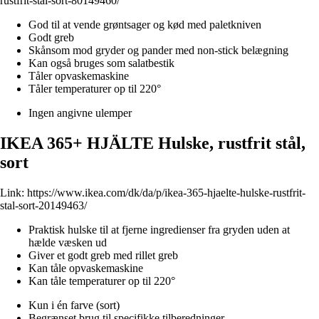
rustfrit-stal-sort-80149460/
God til at vende grøntsager og kød med paletkniven
Godt greb
Skånsom mod gryder og pander med non-stick belægning
Kan også bruges som salatbestik
Tåler opvaskemaskine
Tåler temperaturer op til 220°
Ingen angivne ulemper
IKEA 365+ HJÄLTE Hulske, rustfrit stål,
sort
Link:
https://www.ikea.com/dk/da/p/ikea-365-hjaelte-hulske-rustfrit-
stal-sort-20149463/
Praktisk hulske til at fjerne ingredienser fra gryden uden at
hælde væsken ud
Giver et godt greb med rillet greb
Kan tåle opvaskemaskine
Kan tåle temperaturer op til 220°
Kun i én farve (sort)
Begrænset brug til specifikke tilberedninger