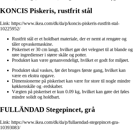
KONCIS Piskeris, rustfrit stål
Link:
https://www.ikea.com/dk/da/p/koncis-piskeris-rustfrit-stal-
10225952/
Rustfrit stål er et holdbart materiale, der er nemt at rengøre og
tåler opvaskemaskine.
Piskeriset er 30 cm langt, hvilket gør det velegnet til at blande og
røre ingredienser i større skåle og potter.
Produktet kan være genanvendeligt, hvilket er godt for miljøet.
Produktet skal vaskes, før det bruges første gang, hvilket kan
være en ekstra opgave.
Dimensionerne på piskeriset kan være for store til nogle mindre
køkkenskåle og -redskaber.
Vægten på piskeriset er kun 0.09 kg, hvilket kan gøre det føles
mindre solidt og holdbart.
FULLÄNDAD Stegepincet, grå
Link:
https://www.ikea.com/dk/da/p/fullaendad-stegepincet-gra-
10393083/