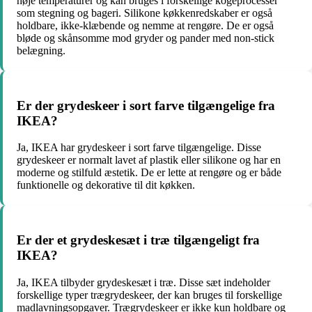
høje temperaturer og kan bruges i forskellige kogeprocesser
som stegning og bageri. Silikone køkkenredskaber er også
holdbare, ikke-klæbende og nemme at rengøre. De er også
bløde og skånsomme mod gryder og pander med non-stick
belægning.
Er der grydeskeer i sort farve tilgængelige fra
IKEA?
Ja, IKEA har grydeskeer i sort farve tilgængelige. Disse
grydeskeer er normalt lavet af plastik eller silikone og har en
moderne og stilfuld æstetik. De er lette at rengøre og er både
funktionelle og dekorative til dit køkken.
Er der et grydeskesæt i træ tilgængeligt fra
IKEA?
Ja, IKEA tilbyder grydeskesæt i træ. Disse sæt indeholder
forskellige typer trægrydeskeer, der kan bruges til forskellige
madlavningsopgaver. Trægrydeskeer er ikke kun holdbare og