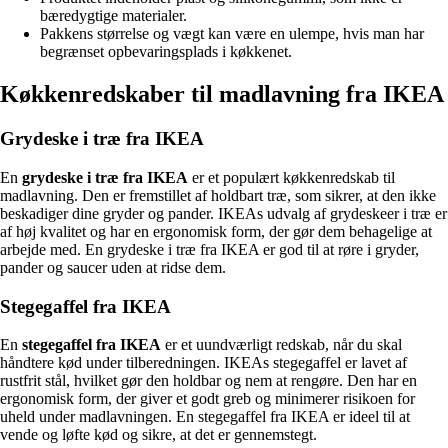
bæredygtige materialer.
Pakkens størrelse og vægt kan være en ulempe, hvis man har
begrænset opbevaringsplads i køkkenet.
Køkkenredskaber til madlavning fra IKEA
Grydeske i træ fra IKEA
En
grydeske i træ fra IKEA
er et populært køkkenredskab til
madlavning. Den er fremstillet af holdbart træ, som sikrer, at den ikke
beskadiger dine gryder og pander. IKEAs udvalg af grydeskeer i træ er
af høj kvalitet og har en ergonomisk form, der gør dem behagelige at
arbejde med. En grydeske i træ fra IKEA er god til at røre i gryder,
pander og saucer uden at ridse dem.
Stegegaffel fra IKEA
En
stegegaffel fra IKEA
er et uundværligt redskab, når du skal
håndtere kød under tilberedningen. IKEAs stegegaffel er lavet af
rustfrit stål, hvilket gør den holdbar og nem at rengøre. Den har en
ergonomisk form, der giver et godt greb og minimerer risikoen for
uheld under madlavningen. En stegegaffel fra IKEA er ideel til at
vende og løfte kød og sikre, at det er gennemstegt.