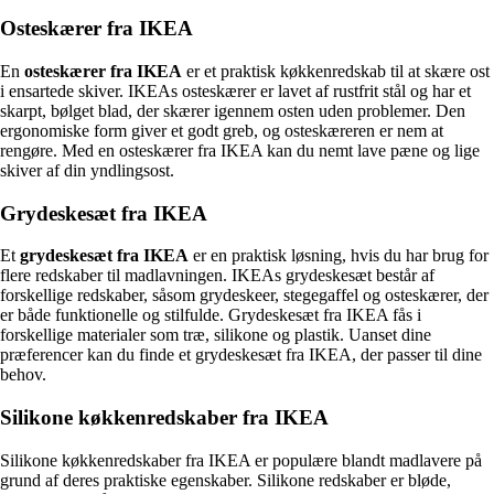
Osteskærer fra IKEA
En
osteskærer fra IKEA
er et praktisk køkkenredskab til at skære ost
i ensartede skiver. IKEAs osteskærer er lavet af rustfrit stål og har et
skarpt, bølget blad, der skærer igennem osten uden problemer. Den
ergonomiske form giver et godt greb, og osteskæreren er nem at
rengøre. Med en osteskærer fra IKEA kan du nemt lave pæne og lige
skiver af din yndlingsost.
Grydeskesæt fra IKEA
Et
grydeskesæt fra IKEA
er en praktisk løsning, hvis du har brug for
flere redskaber til madlavningen. IKEAs grydeskesæt består af
forskellige redskaber, såsom grydeskeer, stegegaffel og osteskærer, der
er både funktionelle og stilfulde. Grydeskesæt fra IKEA fås i
forskellige materialer som træ, silikone og plastik. Uanset dine
præferencer kan du finde et grydeskesæt fra IKEA, der passer til dine
behov.
Silikone køkkenredskaber fra IKEA
Silikone køkkenredskaber fra IKEA er populære blandt madlavere på
grund af deres praktiske egenskaber. Silikone redskaber er bløde,