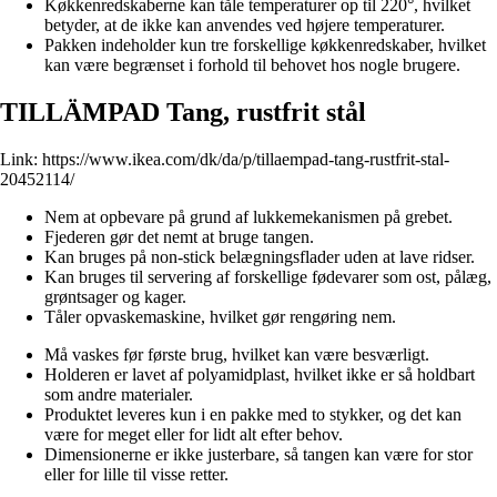
Køkkenredskaberne kan tåle temperaturer op til 220°, hvilket
betyder, at de ikke kan anvendes ved højere temperaturer.
Pakken indeholder kun tre forskellige køkkenredskaber, hvilket
kan være begrænset i forhold til behovet hos nogle brugere.
TILLÄMPAD Tang, rustfrit stål
Link:
https://www.ikea.com/dk/da/p/tillaempad-tang-rustfrit-stal-
20452114/
Nem at opbevare på grund af lukkemekanismen på grebet.
Fjederen gør det nemt at bruge tangen.
Kan bruges på non-stick belægningsflader uden at lave ridser.
Kan bruges til servering af forskellige fødevarer som ost, pålæg,
grøntsager og kager.
Tåler opvaskemaskine, hvilket gør rengøring nem.
Må vaskes før første brug, hvilket kan være besværligt.
Holderen er lavet af polyamidplast, hvilket ikke er så holdbart
som andre materialer.
Produktet leveres kun i en pakke med to stykker, og det kan
være for meget eller for lidt alt efter behov.
Dimensionerne er ikke justerbare, så tangen kan være for stor
eller for lille til visse retter.