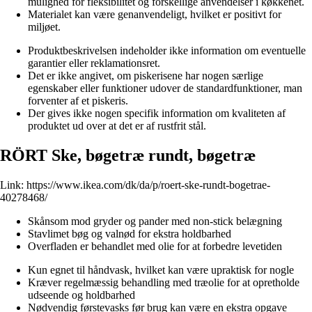
mulighed for fleksibilitet og forskellige anvendelser i køkkenet.
Materialet kan være genanvendeligt, hvilket er positivt for
miljøet.
Produktbeskrivelsen indeholder ikke information om eventuelle
garantier eller reklamationsret.
Det er ikke angivet, om piskerisene har nogen særlige
egenskaber eller funktioner udover de standardfunktioner, man
forventer af et piskeris.
Der gives ikke nogen specifik information om kvaliteten af
produktet ud over at det er af rustfrit stål.
RÖRT Ske, bøgetræ rundt, bøgetræ
Link:
https://www.ikea.com/dk/da/p/roert-ske-rundt-bogetrae-
40278468/
Skånsom mod gryder og pander med non-stick belægning
Stavlimet bøg og valnød for ekstra holdbarhed
Overfladen er behandlet med olie for at forbedre levetiden
Kun egnet til håndvask, hvilket kan være upraktisk for nogle
Kræver regelmæssig behandling med træolie for at opretholde
udseende og holdbarhed
Nødvendig førstevasks før brug kan være en ekstra opgave