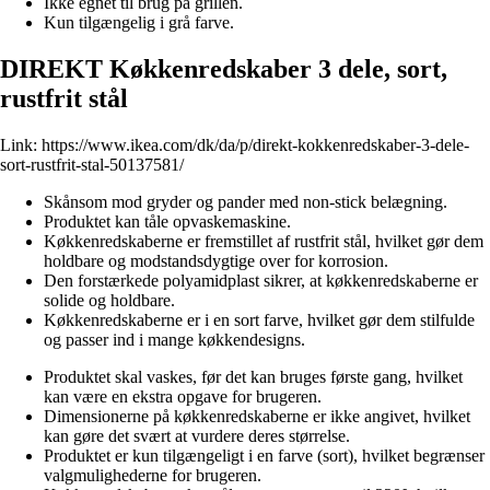
Ikke egnet til brug på grillen.
Kun tilgængelig i grå farve.
DIREKT Køkkenredskaber 3 dele, sort,
rustfrit stål
Link:
https://www.ikea.com/dk/da/p/direkt-kokkenredskaber-3-dele-
sort-rustfrit-stal-50137581/
Skånsom mod gryder og pander med non-stick belægning.
Produktet kan tåle opvaskemaskine.
Køkkenredskaberne er fremstillet af rustfrit stål, hvilket gør dem
holdbare og modstandsdygtige over for korrosion.
Den forstærkede polyamidplast sikrer, at køkkenredskaberne er
solide og holdbare.
Køkkenredskaberne er i en sort farve, hvilket gør dem stilfulde
og passer ind i mange køkkendesigns.
Produktet skal vaskes, før det kan bruges første gang, hvilket
kan være en ekstra opgave for brugeren.
Dimensionerne på køkkenredskaberne er ikke angivet, hvilket
kan gøre det svært at vurdere deres størrelse.
Produktet er kun tilgængeligt i en farve (sort), hvilket begrænser
valgmulighederne for brugeren.