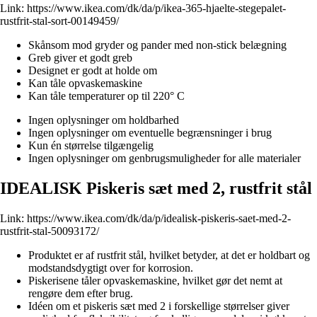
Link:
https://www.ikea.com/dk/da/p/ikea-365-hjaelte-stegepalet-
rustfrit-stal-sort-00149459/
Skånsom mod gryder og pander med non-stick belægning
Greb giver et godt greb
Designet er godt at holde om
Kan tåle opvaskemaskine
Kan tåle temperaturer op til 220° C
Ingen oplysninger om holdbarhed
Ingen oplysninger om eventuelle begrænsninger i brug
Kun én størrelse tilgængelig
Ingen oplysninger om genbrugsmuligheder for alle materialer
IDEALISK Piskeris sæt med 2, rustfrit stål
Link:
https://www.ikea.com/dk/da/p/idealisk-piskeris-saet-med-2-
rustfrit-stal-50093172/
Produktet er af rustfrit stål, hvilket betyder, at det er holdbart og
modstandsdygtigt over for korrosion.
Piskerisene tåler opvaskemaskine, hvilket gør det nemt at
rengøre dem efter brug.
Idéen om et piskeris sæt med 2 i forskellige størrelser giver