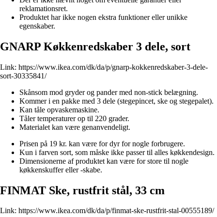
reklamationsret.
Produktet har ikke nogen ekstra funktioner eller unikke
egenskaber.
GNARP Køkkenredskaber 3 dele, sort
Link:
https://www.ikea.com/dk/da/p/gnarp-kokkenredskaber-3-dele-
sort-30335841/
Skånsom mod gryder og pander med non-stick belægning.
Kommer i en pakke med 3 dele (stegepincet, ske og stegepalet).
Kan tåle opvaskemaskine.
Tåler temperaturer op til 220 grader.
Materialet kan være genanvendeligt.
Prisen på 19 kr. kan være for dyr for nogle forbrugere.
Kun i farven sort, som måske ikke passer til alles køkkendesign.
Dimensionerne af produktet kan være for store til nogle
køkkenskuffer eller -skabe.
FINMAT Ske, rustfrit stål, 33 cm
Link:
https://www.ikea.com/dk/da/p/finmat-ske-rustfrit-stal-00555189/