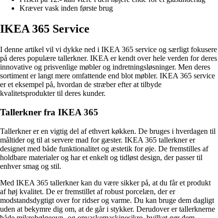
Kræver vask inden første brug
IKEA 365 Service
I denne artikel vil vi dykke ned i IKEA 365 service og særligt fokusere
på deres populære tallerkner. IKEA er kendt over hele verden for deres
innovative og prisvenlige møbler og indretningsløsninger. Men deres
sortiment er langt mere omfattende end blot møbler. IKEA 365 service
er et eksempel på, hvordan de stræber efter at tilbyde
kvalitetsprodukter til deres kunder.
Tallerkner fra IKEA 365
Tallerkner er en vigtig del af ethvert køkken. De bruges i hverdagen til
måltider og til at servere mad for gæster. IKEA 365 tallerkner er
designet med både funktionalitet og æstetik for øje. De fremstilles af
holdbare materialer og har et enkelt og tidløst design, der passer til
enhver smag og stil.
Med IKEA 365 tallerkner kan du være sikker på, at du får et produkt
af høj kvalitet. De er fremstillet af robust porcelæn, der er
modstandsdygtigt over for ridser og varme. Du kan bruge dem dagligt
uden at bekymre dig om, at de går i stykker. Derudover er tallerknerne
både mikrobølgeovn- og opvaskemaskinesikre, hvilket gør dem