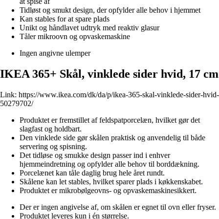
at spise af
Tidløst og smukt design, der opfylder alle behov i hjemmet
Kan stables for at spare plads
Unikt og håndlavet udtryk med reaktiv glasur
Tåler mikroovn og opvaskemaskine
Ingen angivne ulemper
IKEA 365+ Skål, vinklede sider hvid, 17 cm
Link:
https://www.ikea.com/dk/da/p/ikea-365-skal-vinklede-sider-hvid-
50279702/
Produktet er fremstillet af feldspatporcelæn, hvilket gør det
slagfast og holdbart.
Den vinklede side gør skålen praktisk og anvendelig til både
servering og spisning.
Det tidløse og smukke design passer ind i enhver
hjemmeindretning og opfylder alle behov til borddækning.
Porcelænet kan tåle daglig brug hele året rundt.
Skålene kan let stables, hvilket sparer plads i køkkenskabet.
Produktet er mikrobølgeovns- og opvaskemaskinesikkert.
Der er ingen angivelse af, om skålen er egnet til ovn eller fryser.
Produktet leveres kun i én størrelse.