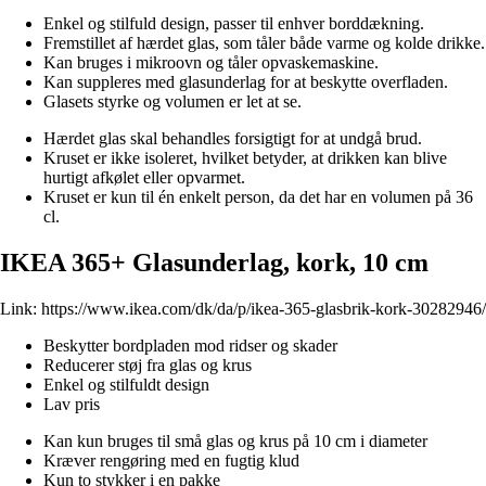
Enkel og stilfuld design, passer til enhver borddækning.
Fremstillet af hærdet glas, som tåler både varme og kolde drikke.
Kan bruges i mikroovn og tåler opvaskemaskine.
Kan suppleres med glasunderlag for at beskytte overfladen.
Glasets styrke og volumen er let at se.
Hærdet glas skal behandles forsigtigt for at undgå brud.
Kruset er ikke isoleret, hvilket betyder, at drikken kan blive
hurtigt afkølet eller opvarmet.
Kruset er kun til én enkelt person, da det har en volumen på 36
cl.
IKEA 365+ Glasunderlag, kork, 10 cm
Link:
https://www.ikea.com/dk/da/p/ikea-365-glasbrik-kork-30282946/
Beskytter bordpladen mod ridser og skader
Reducerer støj fra glas og krus
Enkel og stilfuldt design
Lav pris
Kan kun bruges til små glas og krus på 10 cm i diameter
Kræver rengøring med en fugtig klud
Kun to stykker i en pakke