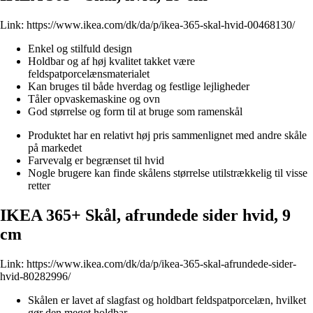
Link:
https://www.ikea.com/dk/da/p/ikea-365-skal-hvid-00468130/
Enkel og stilfuld design
Holdbar og af høj kvalitet takket være
feldspatporcelænsmaterialet
Kan bruges til både hverdag og festlige lejligheder
Tåler opvaskemaskine og ovn
God størrelse og form til at bruge som ramenskål
Produktet har en relativt høj pris sammenlignet med andre skåle
på markedet
Farvevalg er begrænset til hvid
Nogle brugere kan finde skålens størrelse utilstrækkelig til visse
retter
IKEA 365+ Skål, afrundede sider hvid, 9
cm
Link:
https://www.ikea.com/dk/da/p/ikea-365-skal-afrundede-sider-
hvid-80282996/
Skålen er lavet af slagfast og holdbart feldspatporcelæn, hvilket
gør den meget holdbar.