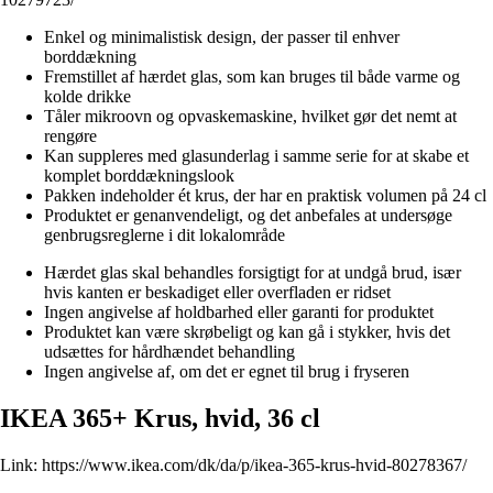
Enkel og minimalistisk design, der passer til enhver
borddækning
Fremstillet af hærdet glas, som kan bruges til både varme og
kolde drikke
Tåler mikroovn og opvaskemaskine, hvilket gør det nemt at
rengøre
Kan suppleres med glasunderlag i samme serie for at skabe et
komplet borddækningslook
Pakken indeholder ét krus, der har en praktisk volumen på 24 cl
Produktet er genanvendeligt, og det anbefales at undersøge
genbrugsreglerne i dit lokalområde
Hærdet glas skal behandles forsigtigt for at undgå brud, især
hvis kanten er beskadiget eller overfladen er ridset
Ingen angivelse af holdbarhed eller garanti for produktet
Produktet kan være skrøbeligt og kan gå i stykker, hvis det
udsættes for hårdhændet behandling
Ingen angivelse af, om det er egnet til brug i fryseren
IKEA 365+ Krus, hvid, 36 cl
Link:
https://www.ikea.com/dk/da/p/ikea-365-krus-hvid-80278367/