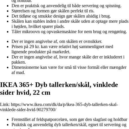
og holdbar.
Den er praktisk og anvendelig til både servering og spisning.
Størrelsen og formen gør skålen perfekt til ris.
Det tidløse og smukke design gør skålen alsidig i brug.
Skålen kan stables inden i andre skåle uden at optage mere plads
i højden, hvilket sparer plads.
Tåler mikroovn og opvaskemaskine for nem brug og rengøring.
Der er ingen angivelse af, om skålen er ovnsikker.
Prisen på 29 kr. kan være relativt høj sammenlignet med
lignende produkter på markedet.
Der er ingen angivelse af, hvor mange skåle der er inkluderet i
pakken.
Dimensionerne kan være for små til visse formål eller mængder
af mad.
IKEA 365+ Dyb tallerken/skål, vinklede
sider hvid, 22 cm
Link:
https://www.ikea.com/dk/da/p/ikea-365-dyb-tallerken-skal-
vinklede-sider-hvid-90279700/
Fremstillet af feldspatporcelæn, som gør den slagfast og holdbar
Praktisk og anvendelig dyb tallerken/skål, egnet til servering og