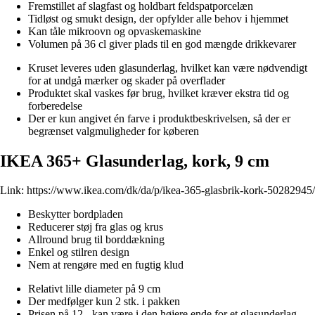
Fremstillet af slagfast og holdbart feldspatporcelæn
Tidløst og smukt design, der opfylder alle behov i hjemmet
Kan tåle mikroovn og opvaskemaskine
Volumen på 36 cl giver plads til en god mængde drikkevarer
Kruset leveres uden glasunderlag, hvilket kan være nødvendigt
for at undgå mærker og skader på overflader
Produktet skal vaskes før brug, hvilket kræver ekstra tid og
forberedelse
Der er kun angivet én farve i produktbeskrivelsen, så der er
begrænset valgmuligheder for køberen
IKEA 365+ Glasunderlag, kork, 9 cm
Link:
https://www.ikea.com/dk/da/p/ikea-365-glasbrik-kork-50282945/
Beskytter bordpladen
Reducerer støj fra glas og krus
Allround brug til borddækning
Enkel og stilren design
Nem at rengøre med en fugtig klud
Relativt lille diameter på 9 cm
Der medfølger kun 2 stk. i pakken
Prisen på 12.- kan være i den højere ende for et glasunderlag