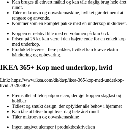
Kan bruges til ethvert måltid og kan tåle daglig brug hele året
rundt.
Tåler mikroovn og opvaskemaskine, hvilket gør det nemt at
rengøre og anvende.
Kommer som en komplet pakke med en underkop inkluderet.
Koppen er relativt lille med en volumen på kun 6 cl.
Prisen på 25 kr. kan være i den højere ende for en enkelt kop
med underkop.
Produktet leveres i flere pakker, hvilket kan kræve ekstra
håndtering og opbevaring.
IKEA 365+ Kop med underkop, hvid
Link:
https://www.ikea.com/dk/da/p/ikea-365-kop-med-underkop-
hvid-70283406/
Fremstillet af feldspatporcelæn, der gør koppen slagfast og
holdbar
Tidløst og smukt design, der opfylder alle behov i hjemmet
Kan tåle at blive brugt hver dag hele året rundt
Tåler mikroovn og opvaskemaskine
Ingen angivet ulemper i produktbeskrivelsen