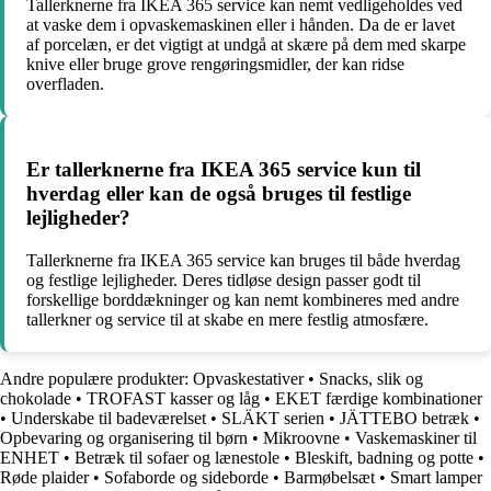
Tallerknerne fra IKEA 365 service kan nemt vedligeholdes ved
at vaske dem i opvaskemaskinen eller i hånden. Da de er lavet
af porcelæn, er det vigtigt at undgå at skære på dem med skarpe
knive eller bruge grove rengøringsmidler, der kan ridse
overfladen.
Er tallerknerne fra IKEA 365 service kun til
hverdag eller kan de også bruges til festlige
lejligheder?
Tallerknerne fra IKEA 365 service kan bruges til både hverdag
og festlige lejligheder. Deres tidløse design passer godt til
forskellige borddækninger og kan nemt kombineres med andre
tallerkner og service til at skabe en mere festlig atmosfære.
Andre populære produkter:
Opvaskestativer
•
Snacks, slik og
chokolade
•
TROFAST kasser og låg
•
EKET færdige kombinationer
•
Underskabe til badeværelset
•
SLÄKT serien
•
JÄTTEBO betræk
•
Opbevaring og organisering til børn
•
Mikroovne
•
Vaskemaskiner til
ENHET
•
Betræk til sofaer og lænestole
•
Bleskift, badning og potte
•
Røde plaider
•
Sofaborde og sideborde
•
Barmøbelsæt
•
Smart lamper