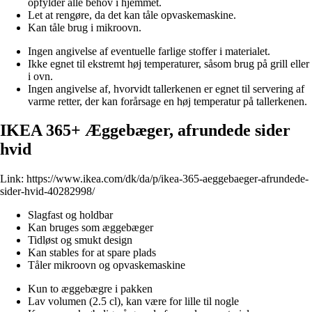
opfylder alle behov i hjemmet.
Let at rengøre, da det kan tåle opvaskemaskine.
Kan tåle brug i mikroovn.
Ingen angivelse af eventuelle farlige stoffer i materialet.
Ikke egnet til ekstremt høj temperaturer, såsom brug på grill eller
i ovn.
Ingen angivelse af, hvorvidt tallerkenen er egnet til servering af
varme retter, der kan forårsage en høj temperatur på tallerkenen.
IKEA 365+ Æggebæger, afrundede sider
hvid
Link:
https://www.ikea.com/dk/da/p/ikea-365-aeggebaeger-afrundede-
sider-hvid-40282998/
Slagfast og holdbar
Kan bruges som æggebæger
Tidløst og smukt design
Kan stables for at spare plads
Tåler mikroovn og opvaskemaskine
Kun to æggebægre i pakken
Lav volumen (2.5 cl), kan være for lille til nogle