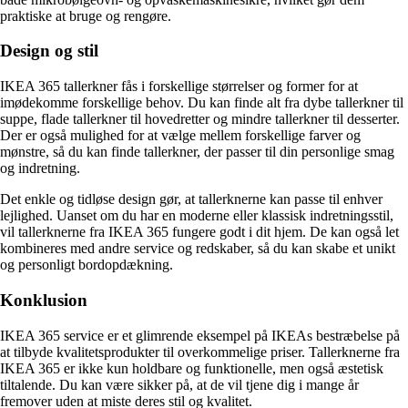
praktiske at bruge og rengøre.
Design og stil
IKEA 365 tallerkner fås i forskellige størrelser og former for at
imødekomme forskellige behov. Du kan finde alt fra dybe tallerkner til
suppe, flade tallerkner til hovedretter og mindre tallerkner til desserter.
Der er også mulighed for at vælge mellem forskellige farver og
mønstre, så du kan finde tallerkner, der passer til din personlige smag
og indretning.
Det enkle og tidløse design gør, at tallerknerne kan passe til enhver
lejlighed. Uanset om du har en moderne eller klassisk indretningsstil,
vil tallerknerne fra IKEA 365 fungere godt i dit hjem. De kan også let
kombineres med andre service og redskaber, så du kan skabe et unikt
og personligt bordopdækning.
Konklusion
IKEA 365 service er et glimrende eksempel på IKEAs bestræbelse på
at tilbyde kvalitetsprodukter til overkommelige priser. Tallerknerne fra
IKEA 365 er ikke kun holdbare og funktionelle, men også æstetisk
tiltalende. Du kan være sikker på, at de vil tjene dig i mange år
fremover uden at miste deres stil og kvalitet.