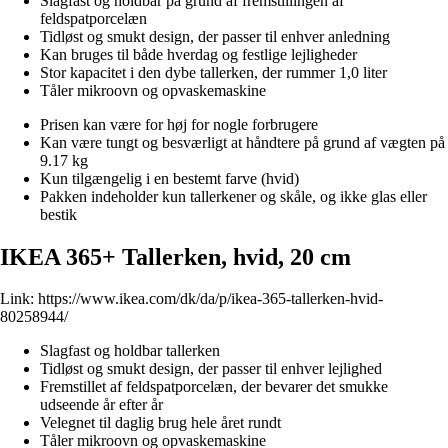
Slagfast og holdbar på grund af fremstillingen af
feldspatporcelæn
Tidløst og smukt design, der passer til enhver anledning
Kan bruges til både hverdag og festlige lejligheder
Stor kapacitet i den dybe tallerken, der rummer 1,0 liter
Tåler mikroovn og opvaskemaskine
Prisen kan være for høj for nogle forbrugere
Kan være tungt og besværligt at håndtere på grund af vægten på
9.17 kg
Kun tilgængelig i en bestemt farve (hvid)
Pakken indeholder kun tallerkener og skåle, og ikke glas eller
bestik
IKEA 365+ Tallerken, hvid, 20 cm
Link:
https://www.ikea.com/dk/da/p/ikea-365-tallerken-hvid-
80258944/
Slagfast og holdbar tallerken
Tidløst og smukt design, der passer til enhver lejlighed
Fremstillet af feldspatporcelæn, der bevarer det smukke
udseende år efter år
Velegnet til daglig brug hele året rundt
Tåler mikroovn og opvaskemaskine