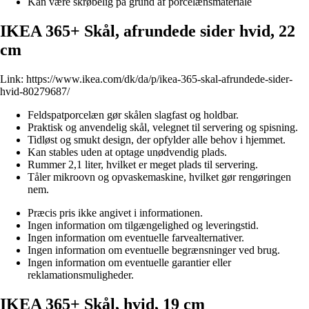
Kan være skrøbelig på grund af porcelænsmateriale
IKEA 365+ Skål, afrundede sider hvid, 22
cm
Link:
https://www.ikea.com/dk/da/p/ikea-365-skal-afrundede-sider-
hvid-80279687/
Feldspatporcelæn gør skålen slagfast og holdbar.
Praktisk og anvendelig skål, velegnet til servering og spisning.
Tidløst og smukt design, der opfylder alle behov i hjemmet.
Kan stables uden at optage unødvendig plads.
Rummer 2,1 liter, hvilket er meget plads til servering.
Tåler mikroovn og opvaskemaskine, hvilket gør rengøringen
nem.
Præcis pris ikke angivet i informationen.
Ingen information om tilgængelighed og leveringstid.
Ingen information om eventuelle farvealternativer.
Ingen information om eventuelle begrænsninger ved brug.
Ingen information om eventuelle garantier eller
reklamationsmuligheder.
IKEA 365+ Skål, hvid, 19 cm