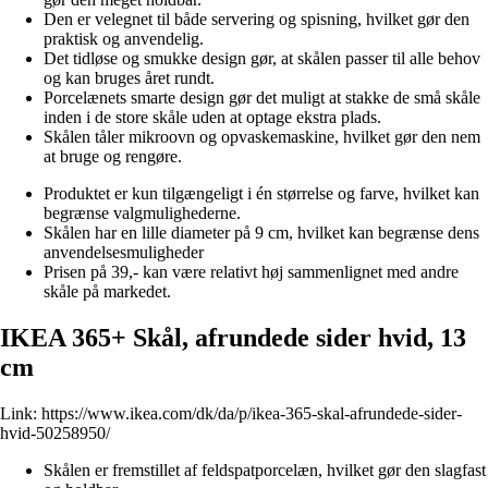
Den er velegnet til både servering og spisning, hvilket gør den
praktisk og anvendelig.
Det tidløse og smukke design gør, at skålen passer til alle behov
og kan bruges året rundt.
Porcelænets smarte design gør det muligt at stakke de små skåle
inden i de store skåle uden at optage ekstra plads.
Skålen tåler mikroovn og opvaskemaskine, hvilket gør den nem
at bruge og rengøre.
Produktet er kun tilgængeligt i én størrelse og farve, hvilket kan
begrænse valgmulighederne.
Skålen har en lille diameter på 9 cm, hvilket kan begrænse dens
anvendelsesmuligheder
Prisen på 39,- kan være relativt høj sammenlignet med andre
skåle på markedet.
IKEA 365+ Skål, afrundede sider hvid, 13
cm
Link:
https://www.ikea.com/dk/da/p/ikea-365-skal-afrundede-sider-
hvid-50258950/
Skålen er fremstillet af feldspatporcelæn, hvilket gør den slagfast