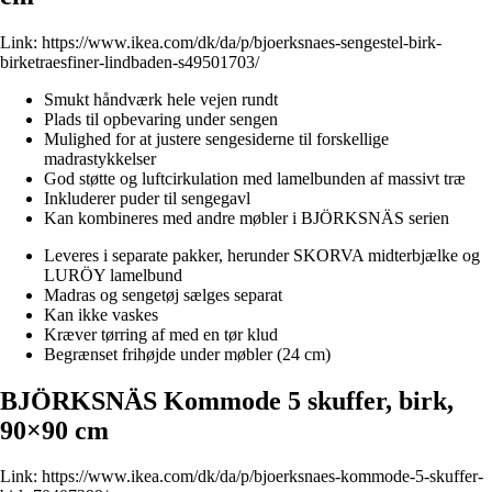
Link:
https://www.ikea.com/dk/da/p/bjoerksnaes-sengestel-birk-
birketraesfiner-lindbaden-s49501703/
Smukt håndværk hele vejen rundt
Plads til opbevaring under sengen
Mulighed for at justere sengesiderne til forskellige
madrastykkelser
God støtte og luftcirkulation med lamelbunden af massivt træ
Inkluderer puder til sengegavl
Kan kombineres med andre møbler i BJÖRKSNÄS serien
Leveres i separate pakker, herunder SKORVA midterbjælke og
LURÖY lamelbund
Madras og sengetøj sælges separat
Kan ikke vaskes
Kræver tørring af med en tør klud
Begrænset frihøjde under møbler (24 cm)
BJÖRKSNÄS Kommode 5 skuffer, birk,
90×90 cm
Link:
https://www.ikea.com/dk/da/p/bjoerksnaes-kommode-5-skuffer-