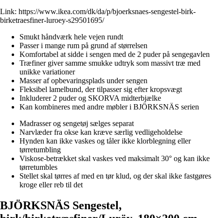
Link:
https://www.ikea.com/dk/da/p/bjoerksnaes-sengestel-birk-
birketraesfiner-luroey-s29501695/
Smukt håndværk hele vejen rundt
Passer i mange rum på grund af størrelsen
Komfortabel at sidde i sengen med de 2 puder på sengegavlen
Træfiner giver samme smukke udtryk som massivt træ med
unikke variationer
Masser af opbevaringsplads under sengen
Fleksibel lamelbund, der tilpasser sig efter kropsvægt
Inkluderer 2 puder og SKORVA midterbjælke
Kan kombineres med andre møbler i BJÖRKSNÄS serien
Madrasser og sengetøj sælges separat
Narvlæder fra okse kan kræve særlig vedligeholdelse
Hynden kan ikke vaskes og tåler ikke klorblegning eller
tørretumbling
Viskose-betrækket skal vaskes ved maksimalt 30° og kan ikke
tørretumbles
Stellet skal tørres af med en tør klud, og der skal ikke fastgøres
kroge eller reb til det
BJÖRKSNÄS Sengestel,