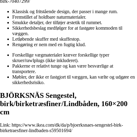
birk-70407299/
Klassisk og fritstående design, der passer i mange rum.
Fremstillet af holdbare naturmaterialer.
Smukke detaljer, der tilføjer æstetik til rummet.
Sikkerhedsbeslag medfølger for at fastgøre kommoden til
væggen.
Letløbende skuffer med skuffestop.
Rengøring er nem med en fugtig klud.
Forskellige vægmaterialer kræver forskellige typer
skruer/rawlplugs (ikke inkluderet).
Pakkerne er relativt tunge og kan være besværlige at
transportere.
Møbler, der ikke er fastgjort til væggen, kan vælte og udgøre en
sikkerhedsrisiko.
BJÖRKSNÄS Sengestel,
birk/birketræsfiner/Lindbåden, 160×200
cm
Link:
https://www.ikea.com/dk/da/p/bjoerksnaes-sengestel-birk-
birketraesfiner-lindbaden-s59501694/