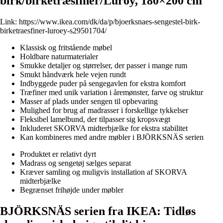
birk/birketræsfiner/Luröy, 180×200 cm
Link:
https://www.ikea.com/dk/da/p/bjoerksnaes-sengestel-birk-
birketraesfiner-luroey-s29501704/
Klassisk og fritstående møbel
Holdbare naturmaterialer
Smukke detaljer og størrelser, der passer i mange rum
Smukt håndværk hele vejen rundt
Indbyggede puder på sengegavlen for ekstra komfort
Træfiner med unik variation i åremønster, farve og struktur
Masser af plads under sengen til opbevaring
Mulighed for brug af madrasser i forskellige tykkelser
Fleksibel lamelbund, der tilpasser sig kropsvægt
Inkluderet SKORVA midterbjælke for ekstra stabilitet
Kan kombineres med andre møbler i BJÖRKSNÄS serien
Produktet er relativt dyrt
Madrass og sengetøj sælges separat
Kræver samling og muligvis installation af SKORVA
midterbjælke
Begrænset frihøjde under møbler
BJÖRKSNÄS serien fra IKEA: Tidløs