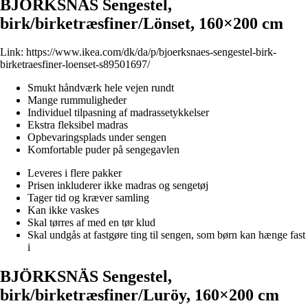
BJÖRKSNÄS Sengestel,
birk/birketræsfiner/Lönset, 160×200 cm
Link:
https://www.ikea.com/dk/da/p/bjoerksnaes-sengestel-birk-
birketraesfiner-loenset-s89501697/
Smukt håndværk hele vejen rundt
Mange rummuligheder
Individuel tilpasning af madrassetykkelser
Ekstra fleksibel madras
Opbevaringsplads under sengen
Komfortable puder på sengegavlen
Leveres i flere pakker
Prisen inkluderer ikke madras og sengetøj
Tager tid og kræver samling
Kan ikke vaskes
Skal tørres af med en tør klud
Skal undgås at fastgøre ting til sengen, som børn kan hænge fast
i
BJÖRKSNÄS Sengestel,
birk/birketræsfiner/Luröy, 160×200 cm