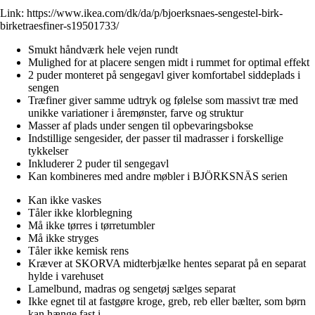
Link:
https://www.ikea.com/dk/da/p/bjoerksnaes-sengestel-birk-
birketraesfiner-s19501733/
Smukt håndværk hele vejen rundt
Mulighed for at placere sengen midt i rummet for optimal effekt
2 puder monteret på sengegavl giver komfortabel siddeplads i
sengen
Træfiner giver samme udtryk og følelse som massivt træ med
unikke variationer i åremønster, farve og struktur
Masser af plads under sengen til opbevaringsbokse
Indstillige sengesider, der passer til madrasser i forskellige
tykkelser
Inkluderer 2 puder til sengegavl
Kan kombineres med andre møbler i BJÖRKSNÄS serien
Kan ikke vaskes
Tåler ikke klorblegning
Må ikke tørres i tørretumbler
Må ikke stryges
Tåler ikke kemisk rens
Kræver at SKORVA midterbjælke hentes separat på en separat
hylde i varehuset
Lamelbund, madras og sengetøj sælges separat
Ikke egnet til at fastgøre kroge, greb, reb eller bælter, som børn
kan hænge fast i