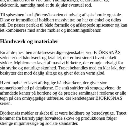
elektronik, samtidig med at du skjuler eventuel rod.
Til spisestuen har björkensäs serien et udvalg af spiseborde og stole.
Disse er fremstillet af holdbart massivt træ og har en enkel og tidløs
stil. De passer perfekt til både formelle og afslappede spisestuer og kan
let kombineres med andre møbler og indretningstilbehør.
Håndværk og materialer
En af de mest bemærkelsesværdige egenskaber ved BJÖRKSNÄS
serien er det håndværk og kvalitet, der er investeret i hvert enkelt
stykke. Møblerne er lavet af massivt birketræ, der er nøje udvalgt for
sin styrke og naturlige skønhed. Træet behandles med en klar lak, der
beskytter det mod daglig slitage og giver det en varm glød.
Hvert møbel er lavet af dygtige håndværkere, der giver stor
opmærksomhed på detaljerne. De små snirkler på sengegavlene, de
afrundede kanter på bordene og de præcise samlinger i reolerne er alle
tegn på den omhyggelige udførelse, der kendetegner BJÖRKSNÄS
serien.
Björkensäs møbler er skabt til at være holdbare og bæredygtige. Træet
kommer fra bæredygtigt forvaltede skove og produktionen følger
strenge miljømæssige og sociale standarder.