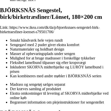
BJÖRKSNÄS Sengestel,
birk/birketræsfiner/Lönset, 180×200 cm
Link:
https://www.ikea.com/dk/da/p/bjoerksnaes-sengestel-birk-
birketraesfiner-loenset-s79501706/
Smukt håndværk hele vejen rundt
Sengegavl med 2 puder giver ekstra komfort
Naturmaterialer og holdbart design
Masser af opbevaringsplads under sengen
Mulighed for at bruge madrasser i forskellige tykkelser
Fleksibel lamelbund tilpasser sig efter kropsvægt
Inkluderer SKORVA midterbjælke og LURÖY lamelbund i
prisen
Kan kombineres med andre møbler i BJÖRKSNÄS serien
Madrass og sengetøj sælges separat
Der kræves samling af produktet
Ekstra omkostninger til levering af SKORVA midterbjælke ved
online køb
Begrænset information om plejeinstruktioner for sengestellet