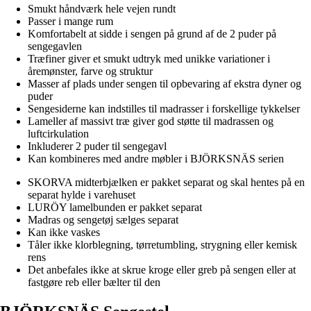
Smukt håndværk hele vejen rundt
Passer i mange rum
Komfortabelt at sidde i sengen på grund af de 2 puder på
sengegavlen
Træfiner giver et smukt udtryk med unikke variationer i
åremønster, farve og struktur
Masser af plads under sengen til opbevaring af ekstra dyner og
puder
Sengesiderne kan indstilles til madrasser i forskellige tykkelser
Lameller af massivt træ giver god støtte til madrassen og
luftcirkulation
Inkluderer 2 puder til sengegavl
Kan kombineres med andre møbler i BJÖRKSNÄS serien
SKORVA midterbjælken er pakket separat og skal hentes på en
separat hylde i varehuset
LURÖY lamelbunden er pakket separat
Madras og sengetøj sælges separat
Kan ikke vaskes
Tåler ikke klorblegning, tørretumbling, strygning eller kemisk
rens
Det anbefales ikke at skrue kroge eller greb på sengen eller at
fastgøre reb eller bælter til den