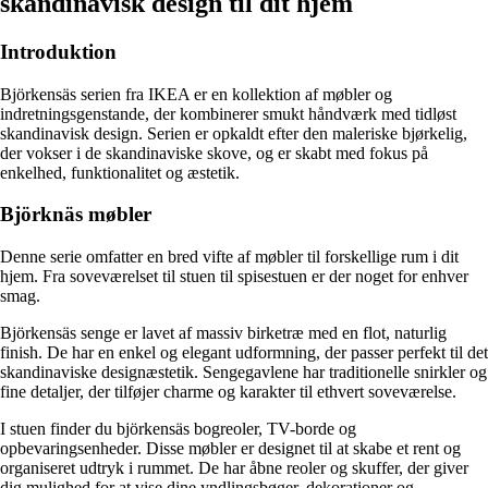
skandinavisk design til dit hjem
Introduktion
Björkensäs serien fra IKEA er en kollektion af møbler og
indretningsgenstande, der kombinerer smukt håndværk med tidløst
skandinavisk design. Serien er opkaldt efter den maleriske bjørkelig,
der vokser i de skandinaviske skove, og er skabt med fokus på
enkelhed, funktionalitet og æstetik.
Björknäs møbler
Denne serie omfatter en bred vifte af møbler til forskellige rum i dit
hjem. Fra soveværelset til stuen til spisestuen er der noget for enhver
smag.
Björkensäs senge er lavet af massiv birketræ med en flot, naturlig
finish. De har en enkel og elegant udformning, der passer perfekt til det
skandinaviske designæstetik. Sengegavlene har traditionelle snirkler og
fine detaljer, der tilføjer charme og karakter til ethvert soveværelse.
I stuen finder du björkensäs bogreoler, TV-borde og
opbevaringsenheder. Disse møbler er designet til at skabe et rent og
organiseret udtryk i rummet. De har åbne reoler og skuffer, der giver
dig mulighed for at vise dine yndlingsbøger, dekorationer og