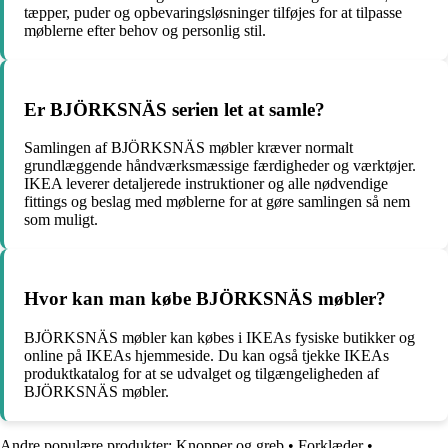
tæpper, puder og opbevaringsløsninger tilføjes for at tilpasse
møblerne efter behov og personlig stil.
Er BJÖRKSNÄS serien let at samle?
Samlingen af BJÖRKSNÄS møbler kræver normalt
grundlæggende håndværksmæssige færdigheder og værktøjer.
IKEA leverer detaljerede instruktioner og alle nødvendige
fittings og beslag med møblerne for at gøre samlingen så nem
som muligt.
Hvor kan man købe BJÖRKSNÄS møbler?
BJÖRKSNÄS møbler kan købes i IKEAs fysiske butikker og
online på IKEAs hjemmeside. Du kan også tjekke IKEAs
produktkatalog for at se udvalget og tilgængeligheden af
BJÖRKSNÄS møbler.
Andre populære produkter:
Knopper og greb
•
Forklæder
•