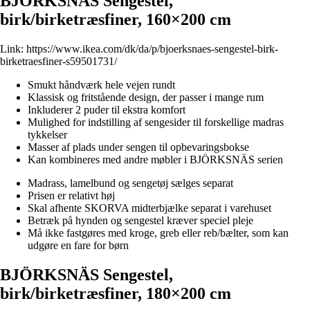
BJÖRKSNÄS Sengestel,
birk/birketræsfiner, 160×200 cm
Link:
https://www.ikea.com/dk/da/p/bjoerksnaes-sengestel-birk-
birketraesfiner-s59501731/
Smukt håndværk hele vejen rundt
Klassisk og fritstående design, der passer i mange rum
Inkluderer 2 puder til ekstra komfort
Mulighed for indstilling af sengesider til forskellige madras
tykkelser
Masser af plads under sengen til opbevaringsbokse
Kan kombineres med andre møbler i BJÖRKSNÄS serien
Madrass, lamelbund og sengetøj sælges separat
Prisen er relativt høj
Skal afhente SKORVA midterbjælke separat i varehuset
Betræk på hynden og sengestel kræver speciel pleje
Må ikke fastgøres med kroge, greb eller reb/bælter, som kan
udgøre en fare for børn
BJÖRKSNÄS Sengestel,
birk/birketræsfiner, 180×200 cm