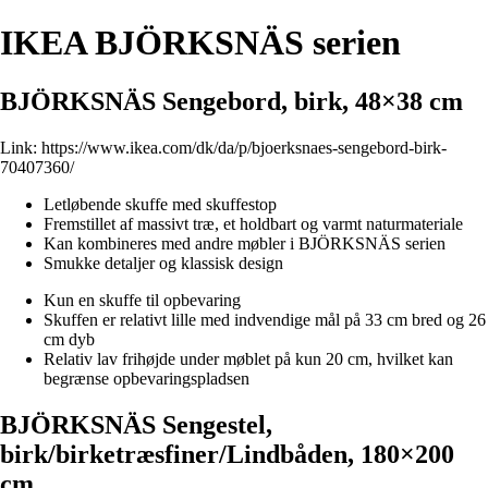
IKEA BJÖRKSNÄS serien
BJÖRKSNÄS Sengebord, birk, 48×38 cm
Link:
https://www.ikea.com/dk/da/p/bjoerksnaes-sengebord-birk-
70407360/
Letløbende skuffe med skuffestop
Fremstillet af massivt træ, et holdbart og varmt naturmateriale
Kan kombineres med andre møbler i BJÖRKSNÄS serien
Smukke detaljer og klassisk design
Kun en skuffe til opbevaring
Skuffen er relativt lille med indvendige mål på 33 cm bred og 26
cm dyb
Relativ lav frihøjde under møblet på kun 20 cm, hvilket kan
begrænse opbevaringspladsen
BJÖRKSNÄS Sengestel,
birk/birketræsfiner/Lindbåden, 180×200
cm